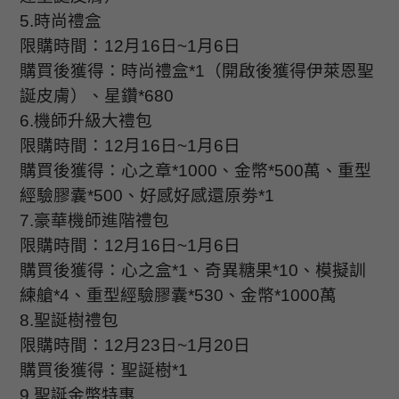
5.
時尚禮盒
限購時間：
12
月
16
日
~1
月
6
日
購買後獲得：時尚禮盒
*1
（開啟後獲得伊萊恩聖
誕皮膚）、星鑽
*680
6.
機師升級大禮包
限購時間：
12
月
16
日
~1
月
6
日
購買後獲得：心之章
*1000
、金幣
*500
萬、重型
經驗膠囊
*500
、好感好感還原劵
*1
7.
豪華機師進階禮包
限購時間：
12
月
16
日
~1
月
6
日
購買後獲得：心之盒
*1
、奇異糖果
*10
、模擬訓
練艙
*4
、重型經驗膠囊
*530
、金幣
*1000
萬
8.
聖誕樹禮包
限購時間：
12
月
23
日
~1
月
20
日
購買後獲得：聖誕樹
*1
9.
聖誕金幣特惠