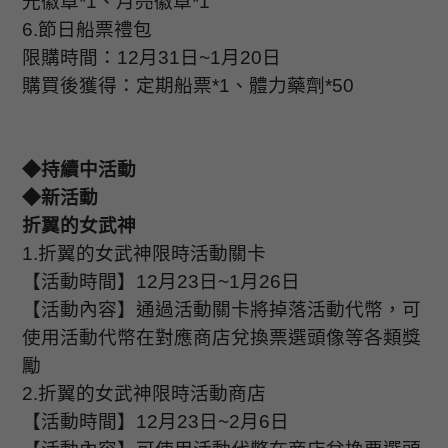
光徽章
*1
、月亮徽章
*1
6.
節日船票禮包
限購時間：
12
月
31
日
~1
月
20
日
購買後獲得：定期船票
*1
、體力藥劑
*50
◆持續中活動
◆新活動
折翼的女武神
1.
折翼的女武神限時活動關卡
【活動時間】
12
月
23
日
~1
月
26
日
【活動內容】通過活動關卡將掉落活動代幣，可
使用活動代幣在對應商店兌換票選頭像等各類獎
勵
2.
折翼的女武神限時活動商店
【活動時間】
12
月
23
日
~2
月
6
日