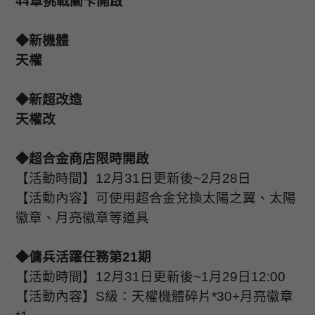
44
章挑戰關卡開啟
◆新機體
天權
◆新超改造
天權改
◆超合金商店限時開啟
【活動時間】
12
月
31
日更新後
~2
月
28
日
【活動內容】可使用超合金兌換太陽之翼、太陽
徽章、月亮徽章等道具
◆傭兵活躍任務第
21
期
【活動時間】
12
月
31
日更新後
~1
月
29
日
12:00
【活動內容】
S
級：天權機體碎片
*30+
月亮徽章