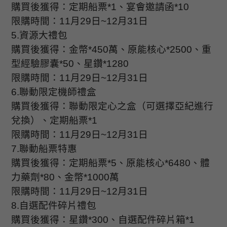
購買後獲得：定期船票
*1
、宴會邀請函
*10
限購時間：
11
月
29
日
~12
月
31
日
5.
資源大禮包
購買後獲得：金幣
*450
萬、原能核心
*2500
、重
型經驗膠囊
*50
、星鑽
*1280
限購時間：
11
月
29
日
~12
月
31
日
6.
聯動限定機師禮盒
購買後獲得：聯動限定心之盒（可選擇亞紀進行
兌換）、定期船票
*1
限購時間：
11
月
29
日
~12
月
31
日
7.
聯動船票特惠
購買後獲得：定期船票
*5
、原能核心
*6480
、體
力藥劑
*80
、金幣
*1000
萬
限購時間：
11
月
29
日
~12
月
31
日
8.
自選配件碎片禮包
購買後獲得：星鑽
*300
、自選配件碎片箱
*1