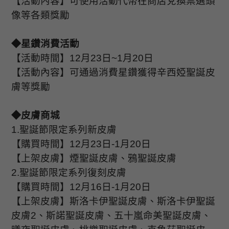
【活動內容】可使用活動代幣在商店兌換票選頭
像等各類獎勵
◆星鑽消費活動
【活動時間】
12
月
23
日
~1
月
20
日
【活動內容】可通過消費星鑽獲得辛西婭聖誕皮
膚等獎勵
◆皮膚商城
1.
聖誕節限定系列新皮膚
【購買時間】
12
月
23
日
-1
月
20
日
【上架皮膚】煙聖誕皮膚、鴉聖誕皮膚
2.
聖誕節限定系列復刻皮膚
【購買時間】
12
月
16
日
-1
月
20
日
【上架皮膚】
斯洛卡伊聖誕皮膚、斯洛卡伊聖誕
皮膚
2
、斯諾聖誕皮膚、五十嵐命美聖誕皮膚、