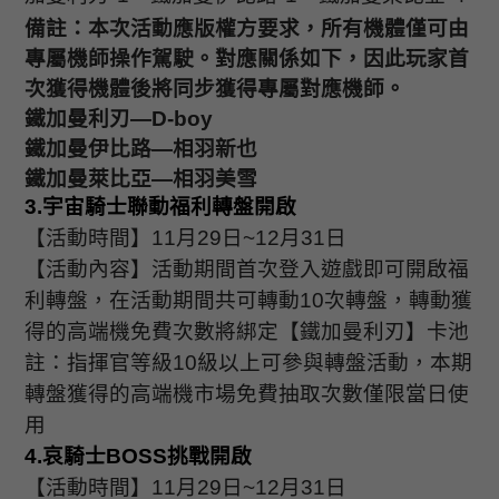
備註：本次活動應版權方要求，所有機體僅可由
專屬機師操作駕駛。對應關係如下，因此玩家首
次獲得機體後將同步獲得專屬對應機師。
鐵加曼利刃
—D-boy
鐵加曼伊比路
—
相羽新也
鐵加曼萊比亞
—
相羽美雪
3.
宇宙騎士聯動福利轉盤開啟
【活動時間】
11
月
29
日
~12
月
31
日
【活動內容】活動期間首次登入遊戲即可開啟福
利轉盤，在活動期間共可轉動
10
次轉盤，轉動獲
得的高端機免費次數將綁定【鐵加曼利刃】卡池
註：指揮官等級
10
級以上可參與轉盤活動，本期
轉盤獲得的高端機市場免費抽取次數僅限當日使
用
4.
哀騎士
BOSS
挑戰開啟
【活動時間】
11
月
29
日
~12
月
31
日