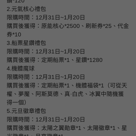
鑽
*120
2.
元氣核心禮包
限購時間：
12
月
31
日
~1
月
20
日
購買後獲得：原能核心
*2500
、刷新券
*25
、代金
券
*10
3.
船票星鑽禮包
限購時間：
12
月
31
日
~1
月
20
日
購買後獲得：定期船票
*1
、星鑽
*1280
4.
機體魔球
限購時間：
12
月
31
日
~1
月
20
日
購買後獲得：定期船票
*1
、機體福袋
*1
（可從天
權、夢魘、阿斯莫德、真·白虎、冰翼中隨機獲
得一個）
5.
元旦徽章禮包
限購時間：
12
月
31
日
~1
月
20
日
購買後獲得：太陽之翼勛章
*1
、太陽徽章
*1
、星