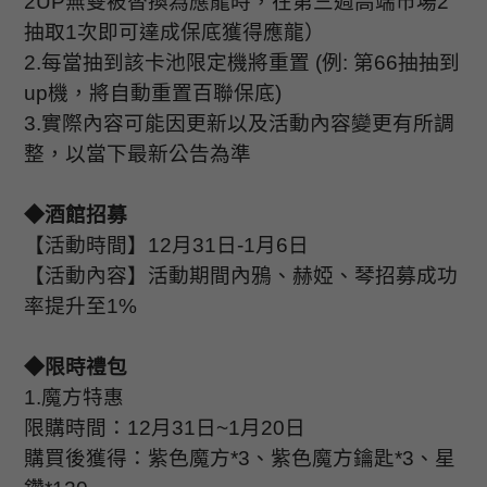
2UP
無雙被替換為應龍時，在第三週高端市場
2
抽取
1
次即可達成保底獲得應龍）
2.
每當抽到該卡池限定機將重置
(
例
:
第
66
抽抽到
up
機，將自動重置百聯保底
)
3.
實際內容可能因更新以及活動內容變更有所調
整，以當下最新公告為準
◆酒館招募
【活動時間】
12
月
31
日
-1
月
6
日
【活動內容】活動期間內鴉、赫婭、琴招募成功
率提升至
1%
◆限時禮包
1.
魔方特惠
限購時間：
12
月
31
日
~1
月
20
日
購買後獲得：紫色魔方
*3
、紫色魔方鑰匙
*3
、星