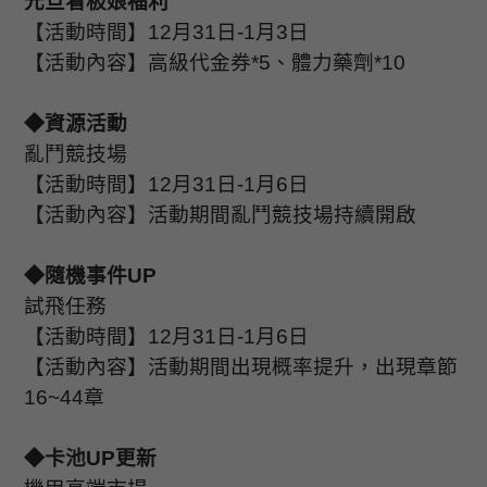
元旦看板娘福利
【活動時間】
12
月
31
日
-1
月
3
日
【活動內容】高級代金券
*5
、體力藥劑
*10
◆資源活動
亂鬥競技場
【活動時間】
12
月
31
日
-1
月
6
日
【活動內容】活動期間亂鬥競技場持續開啟
◆隨機事件
UP
試飛任務
【活動時間】
12
月
31
日
-1
月
6
日
【活動內容】活動期間出現概率提升，出現章節
16~44
章
◆卡池
UP
更新