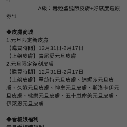
*1
A
級：赫婭聖誕節皮膚
+
好感度還原
券
*1
◆皮膚商城
1.
元旦限定新皮膚
【購買時間】
12
月
31
日
-2
月
17
日
【上架皮膚】青尾愛元旦皮膚
2.
元旦限定復刻皮膚
【購買時間】
12
月
31
日
-2
月
17
日
【上架皮膚】翠絲特元旦皮膚、迪妮莎元旦皮
膚、久遠元旦皮膚、神皇元旦皮膚、斯洛卡伊元
旦皮膚、桃樂元旦皮膚、五十嵐命美元旦皮膚、
伊萊恩元旦皮膚
◆看板娘福利