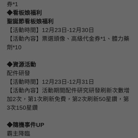
券
*1
◆看板娘福利
聖誕節看板娘福利
【活動時間】
12
月
23
日
-12
月
30
日
【活動內容】票選頭像、高級代金券
*1
、體力藥
劑
*10
◆資源活動
配件研發
【活動時間】
12
月
23
日
-12
月
31
日
【活動內容】活動期間配件研究研發刷新次數增
加
2
次，第
1
次刷新免費，第
2
次刷新
50
星鑽，第
3
次
150
星鑽
◆隨機事件
UP
霸主降臨