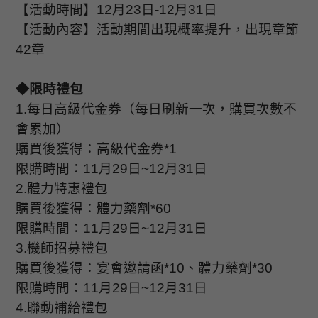
【活動時間】
12
月
23
日
-12
月
31
日
【活動內容】活動期間出現概率提升，出現章節
42
章
◆限時禮包
1.
每日高級代金券（每日刷新一次，購買次數不
會累加）
購買後獲得：高級代金券
*1
限購時間：
11
月
29
日
~12
月
31
日
2.
體力特惠禮包
購買後獲得：體力藥劑
*60
限購時間：
11
月
29
日
~12
月
31
日
3.
機師招募禮包
購買後獲得：宴會邀請函
*10
、體力藥劑
*30
限購時間：
11
月
29
日
~12
月
31
日
4.
聯動補給禮包