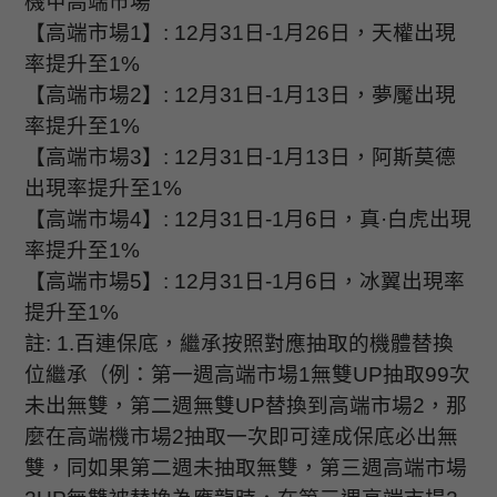
機甲高端市場
【高端市場
1
】
: 12
月
31
日
-1
月
26
日，天權出現
率提升至
1%
【高端市場
2
】
: 12
月
31
日
-1
月
13
日，夢魘出現
率提升至
1%
【高端市場
3
】
: 12
月
31
日
-1
月
13
日，阿斯莫德
出現率提升至
1%
【高端市場
4
】
: 12
月
31
日
-1
月
6
日，真·白虎出現
率提升至
1%
【高端市場
5
】
: 12
月
31
日
-1
月
6
日，冰翼出現率
提升至
1%
註
: 1.
百連保底，繼承按照對應抽取的機體替換
位繼承（例：第一週高端市場
1
無雙
UP
抽取
99
次
未出無雙，第二週無雙
UP
替換到高端市場
2
，那
麼在高端機市場
2
抽取一次即可達成保底必出無
雙，同如果第二週未抽取無雙，第三週高端市場