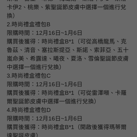
卡伊
2
、桃樂、紫聖誕節皮膚中選擇一個進行兌
換）
2.
時尚禮盒禮包
B
限購時間：
12
月
16
日
~1
月
6
日
購買後獲得：時尚禮盒
B*1
（可從高橋龍馬、克
魯茲、清音、塞拉斯提亞、斯諾、索菲亞、五十
嵐命美、希露達、曦夜、夏洛、雪倫聖誕節皮膚
中選擇一個進行兌換）
3.
時尚禮盒禮包
C
限購時間：
12
月
16
日
~1
月
6
日
購買後獲得：時尚禮盒
B*1
（可從雷澤噸、卡羅
爾聖誕節皮膚中選擇一個進行兌換）
4.
時尚禮盒禮包
D
限購時間：
12
月
16
日
~1
月
6
日
購買後獲得：時尚禮盒
B*1
（開啟後獲得瑪蒂爾
達聖誕皮膚）