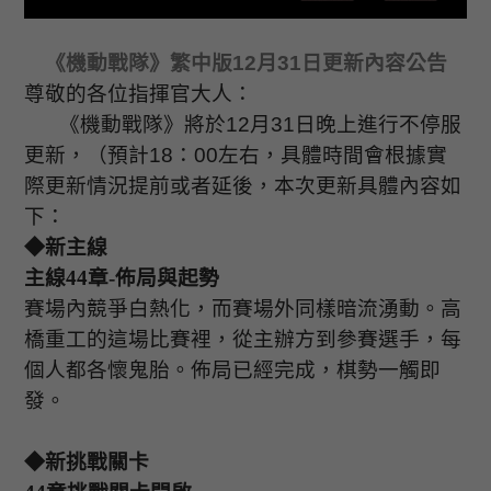
《機動戰隊》繁中版
12
月
31
日更新內容公告
尊敬的各位指揮官大人：
《機動戰隊》將於
12
月
31
日晚上進行不停服
更新，（預計
18
：
00
左右，具體時間會根據實
際更新情況提前或者延後，本次更新具體內容如
下：
◆新主線
主線
44
章
-
佈局與起勢
賽場內競爭白熱化，而賽場外同樣暗流湧動。高
橋重工的這場比賽裡，從主辦方到參賽選手，每
個人都各懷鬼胎。佈局已經完成，棋勢一觸即
發。
◆新挑戰關卡