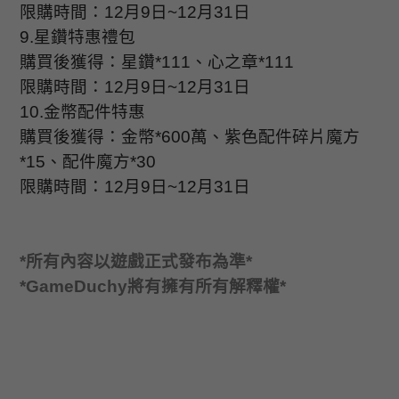
限購時間：
12
月
9
日
~12
月
31
日
9.
星鑽特惠禮包
購買後獲得：星鑽
*111
、心之章
*111
限購時間：
12
月
9
日
~12
月
31
日
10.
金幣配件特惠
購買後獲得：金幣
*600
萬、紫色配件碎片魔方
*15
、配件魔方
*30
限購時間：
12
月
9
日
~12
月
31
日
*
所有內容以遊戲正式發布為準
*
*GameDuchy
將有擁有所有解釋權
*