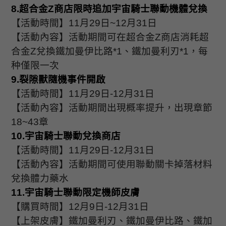
8.
超合金
Z
商店限時追加宇宙騎士聯動機體兌換
【活動時間】
11
月
29
日
~12
月
31
日
【活動內容】活動期間可在超合金
Z
商店消耗超
合金
Z
兌換鐵加曼伊比路
*1
、鐵加曼利刃
*1
，每
种僅限一次
9.
裂隙獸隨機事件開啟
【活動時間】
11
月
29
日
-12
月
31
日
【活動內容】活動期間出現概率提升，出現章節
18~43
章
10.
宇宙騎士聯動兌換商店
【活動時間】
11
月
29
日
-12
月
31
日
【活動內容】活動期間可使用聯動關卡掉落材料
兌換體力藥水
11.
宇宙騎士聯動限定機師皮膚
【購買時間】
12
月
9
日
-12
月
31
日
【上架皮膚】鐵加曼利刃、鐵加曼伊比路、鐵加