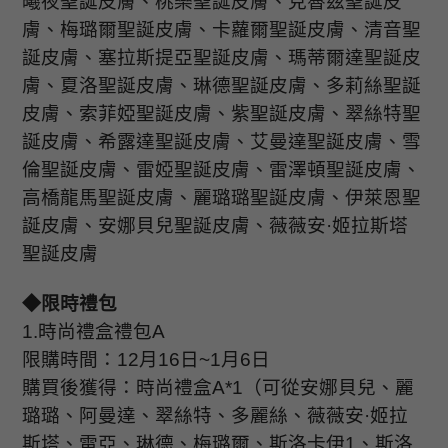
曦夜聖誕皮膚、桃樂聖誕皮膚、克魯茲聖誕皮
膚、梅璐爾聖誕皮膚、卡蘿爾聖誕皮膚、清音聖
誕皮膚、塞拉斯提亞聖誕皮膚、瑪蒂爾達聖誕皮
膚、夏洛聖誕皮膚、琳德聖誕皮膚、多莉絲聖誕
皮膚、索菲婭聖誕皮膚、紫聖誕皮膚、翠絲特聖
誕皮膚、希露達聖誕皮膚、艾曼達聖誕皮膚、雪
倫聖誕皮膚、雷婭聖誕皮膚、雷澤頓聖誕皮膚、
高橋龍馬聖誕皮膚、麗璐璐聖誕皮膚、伊萊恩聖
誕皮膚、安娜貝兒聖誕皮膚、薇薇安
·
姬拉斯塔
聖誕皮膚
◆限時禮包
1.
時尚禮盒禮包
A
限購時間：
12
月
16
日
~1
月
6
日
購買後獲得：時尚禮盒
A*1
（可從安娜貝兒、麗
璐璐、阿曼達、翠絲特、多麗絲、薇薇安·姬拉
斯塔、雷亞、琳德、梅璐爾、斯洛卡伊
1
、斯洛