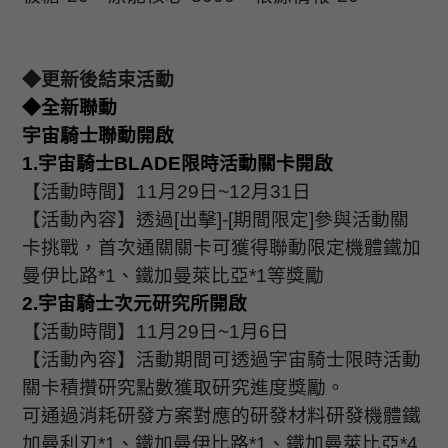
◆更新後結束活動
◆全新聯動
宇宙騎士聯動開啟
1.
宇宙騎士
BLADE
限時活動關卡開啟
【活動時間】
11
月
29
日
~12
月
31
日
【活動內容】透過
[
出擊
]-[
期間限定
]
參與活動關
卡挑戰，首次通關關卡可獲得聯動限定機體鐵加
曼伊比路
*1
、鐵加曼萊比亞
*1
等獎勵
2.
宇宙騎士次元研究所開啟
【活動時間】
11
月
29
日
~1
月
6
日
【活動內容】活動期間可透過宇宙騎士限時活動
關卡積攢研究點數獲取研究進度獎勵。
可通過消耗研發方案對應的研發材料研發機體鐵
加曼利刃
*1
、鐵加曼伊比路
*1
、鐵加曼萊比亞
*4