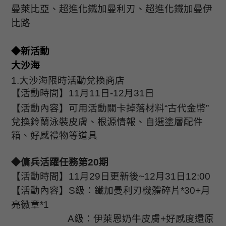
曼萊比亞、超進化鐵加曼利刃、超進化鐵加曼伊
比路
◆新活動
大沙海
1.
大沙海限時活動兌換商店
【活動時間】
11
月
11
日
-12
月
31
日
【活動內容】可用活動關卡掉落材料“古代金幣”
兌換鈴蘭泳裝皮膚、根源情報、自選塗層配件
箱、好感禮物等道具
◆傭兵活躍任務第
20
期
【活動時間】
11
月
29
日更新後
~12
月
31
日
12:00
【活動內容】
S
級：鐵加曼利刃機體碎片
*30+
月
亮徽章
*1
A
級：伊萊恩奶牛皮膚
+
好感度還原