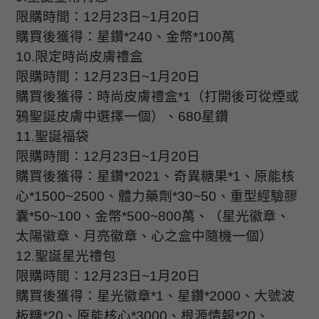
限購時間：
12
月
23
日
~1
月
20
日
購買後獲得：星鑽
*240
、金幣
*100
萬
10.
限定時尚皮膚禮盒
限購時間：
12
月
23
日
~1
月
20
日
購買後獲得：時尚皮膚禮盒
*1
（打開後可從煙或
鴉聖誕皮膚中選擇一個）、
680
星鑽
11.
聖誕福袋
限購時間：
12
月
23
日
~1
月
20
日
購買後獲得：星鑽
*2021
、奇異糖果
*1
、原能核
心
*1500~2500
、體力藥劑
*30~50
、重型經驗膠
囊
*50~100
、金幣
*500~800
萬、（星光徽章、
太陽徽章、月亮徽章、心之盒中隨機一個）
12.
聖誕星光禮包
限購時間：
12
月
23
日
~1
月
20
日
購買後獲得：星光徽章
*1
、星鑽
*2000
、大號波
板糖
*20
、原能核心
*3000
、根源情報
*20
、