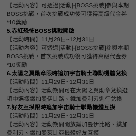
【活動內容】可透過
[
活動
]-[BOSS
挑戰
]
參與本期
BOSS
挑戰，首次挑戰成功後可獲得高級代金券
*10
獎勵
5.
赤紅恐怖
BOSS
挑戰開啟
【活動時間】
11
月
29
日
~12
月
31
日
【活動內容】可透過
[
活動
]-[BOSS
挑戰
]
參與本期
BOSS
挑戰，首次挑戰成功後可獲得高級代金券
*10
獎勵
6.
太陽之翼勛章限時追加宇宙騎士聯動機體兌換
【活動時間】
11
月
29
日
~12
月
31
日
【活動內容】活動期間可在太陽之翼勛章兌換選
項中選擇鐵加曼伊比路、鐵加曼利刃進行兌換
7.
好友互摸限時追加宇宙騎士聯動機體互摸
【活動時間】
11
月
29
日
~12
月
31
日
【活動內容】活動期間開放鐵加曼伊比路、鐵加
曼利刃、鐵加曼萊比亞機體好友互摸