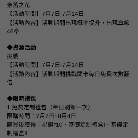
奈落之花
【活動時間】
7
月
7
日
-7
月
14
日
【活動內容】活動期間出現概率提升，出現章節
46
章
◆資源活動
挑戰
【活動時間】
7
月
7
日
-7
月
14
日
【活動內容】活動期間挑戰關卡每日免費次數翻
倍
◆限時禮包
1.
免費定制禮包（每日刷新一次）
限購時間：
7
月
7
日
~8
月
4
日
購買後獲得：星鑽
*10
、基礎定制禮盒
I
、基礎定
制禮盒
II