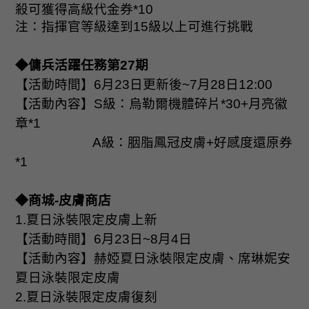
殺可獲得高級代金券
*10
注：指揮官等級達到
15
級以上可進行挑戰
◆傭兵活躍任務第
27
期
【活動時間】
6
月
23
日更新後
~7
月
28
日
12:00
【活動內容】
S
級：烏勒爾機體碎片
*30+
月亮徽
章
*1
A
級：胭脂鳳冠皮膚
+
好感度還原券
*1
◆商城
-
皮膚商店
1.
夏日泳裝限定皮膚上新
【活動時間】
6
月
23
日
~8
月
4
日
【活動內容】赫婭夏日泳裝限定皮膚
、
席琳妮安
夏日泳裝限定皮膚
2.
夏日泳裝限定皮膚復刻