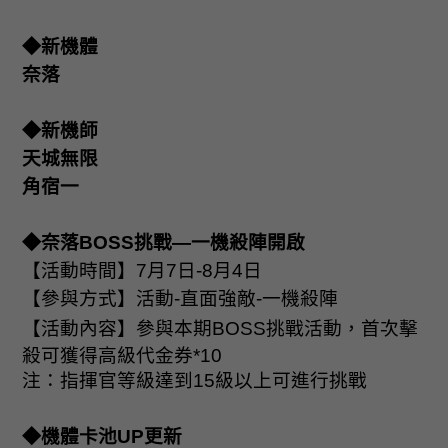
◆新機體
奈落
◆新機師
天城無限
角宿一
◆奈落
BOSS
挑戰—一機殺陣開啟
【活動時間】
7
月
7
日
-8
月
4
日
【參與方式】活動
-
直面強敵
-
一機殺陣
【活動內容】參與本期
BOSS
挑戰活動，首次擊
殺可獲得高級代金券
*10
注：指揮官等級達到
15
級以上可進行挑戰
◆機體卡池
UP
更新