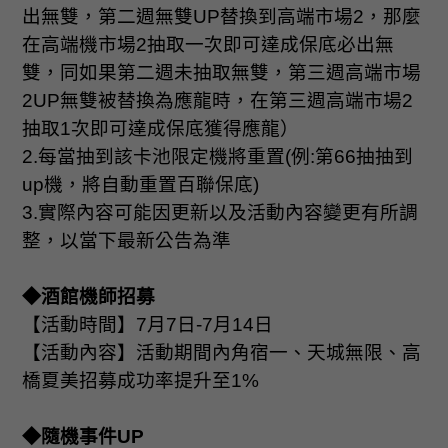
出無雙，第二週無雙
UP
替換到高端市場
2
，那麼
在高端機市場
2
抽取一次即可達成保底必出無
雙，同如果第二週未抽取無雙，第三週高端市場
2UP
無雙被替換為應龍時，在第三週高端市場
2
抽取
1
次即可達成保底獲得應龍）
2.
每當抽到該卡池限定機將重置
(
例
:
第
66
抽抽到
up
機，將自動重置百聯保底
)
3.
實際內容可能因更新以及活動內容變更有所調
整，以當下最新公告為準
◆酒館機師招募
【活動時間】
7
月
7
日
-7
月
14
日
【活動內容】活動期間內角宿一、天城無限、高
橋夏美招募成功率提升至
1%
◆隨機事件
UP