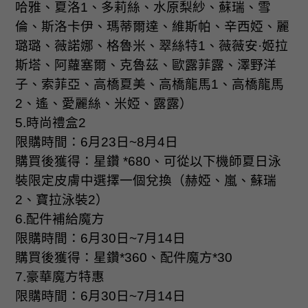
哈雅、夏洛
1
、多莉絲、水原梨紗、蘇瑞、雪
倫、斯洛卡伊、瑪蒂爾達、維斯帕、辛西婭、麗
璐璐、薇諾娜、格魯米、翠絲特
1
、薇薇安·姬拉
斯塔、阿蘿塞爾、克魯茲、歐露菲露、澤野洋
子、索菲亞、高橋夏美、高橋龍馬
1
、高橋龍馬
2
、遙、愛麗絲、米婭、露露）
5.
時尚禮盒
2
限購時間：
6
月
23
日
~8
月
4
日
購買後獲得：星鑽
*680
、可從以下機師夏日泳
裝限定皮膚中選擇一個兌換（赫婭、嵐、蘇瑞
2
、寶拉泳裝
2
）
6.
配件補給魔方
限購時間：
6
月
30
日
~7
月
14
日
購買後獲得：星鑽
*360
、配件魔方
*30
7.
豪華魔方特惠
限購時間：
6
月
30
日
~7
月
14
日