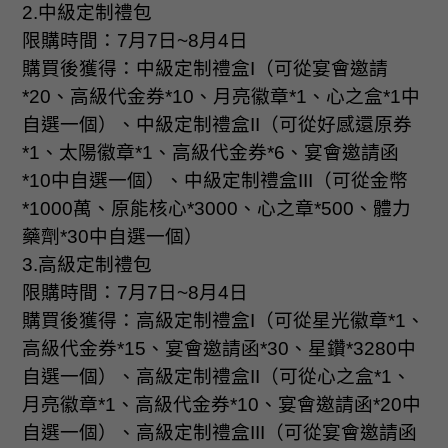
2.
中級定制禮包
限購時間：
7
月
7
日
~8
月
4
日
購買後獲得：中級定制禮盒
I
（可從宴會邀請
*20
、高級代金券
*10
、月亮徽章
*1
、心之盒
*1
中
自選一個）、中級定制禮盒
II
（可從好感還原券
*1
、太陽徽章
*1
、高級代金券
*6
、宴會邀請函
*10
中自選一個）、中級定制禮盒
III
（可從金幣
*1000
萬、原能核心
*3000
、心之章
*500
、體力
藥劑
*30
中自選一個）
3.
高級定制禮包
限購時間：
7
月
7
日
~8
月
4
日
購買後獲得：高級定制禮盒
I
（可從星光徽章
*1
、
高級代金券
*15
、宴會邀請函
*30
、星鑽
*3280
中
自選一個）、高級定制禮盒
II
（可從心之盒
*1
、
月亮徽章
*1
、高級代金券
*10
、宴會邀請函
*20
中
自選一個）、高級定制禮盒
III
（可從宴會邀請函