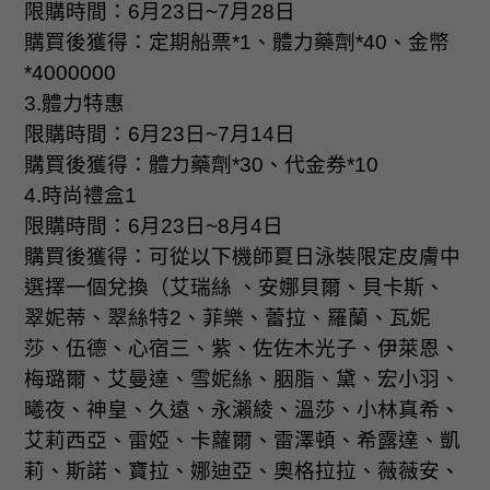
限購時間：
6
月
23
日
~7
月
28
日
購買後獲得：定期船票
*1
、體力藥劑
*40
、金幣
*4000000
3.
體力特惠
限購時間：
6
月
23
日
~7
月
14
日
購買後獲得：體力藥劑
*30
、代金券
*10
4.
時尚禮盒
1
限購時間：
6
月
23
日
~8
月
4
日
購買後獲得：可從以下機師夏日泳裝限定皮膚中
選擇一個兌換（艾瑞絲 、安娜貝爾、貝卡斯、
翠妮蒂、翠絲特
2
、菲樂、蕾拉、羅蘭、瓦妮
莎、伍德、心宿三、紫、佐佐木光子、伊萊恩、
梅璐爾、艾曼達、雪妮絲、胭脂、黛、宏小羽、
曦夜、神皇、久遠、永瀨綾、溫莎、小林真希、
艾莉西亞、雷婭、卡蘿爾、雷澤頓、希露達、凱
莉、斯諾、寶拉、娜迪亞、奧格拉拉、薇薇安、