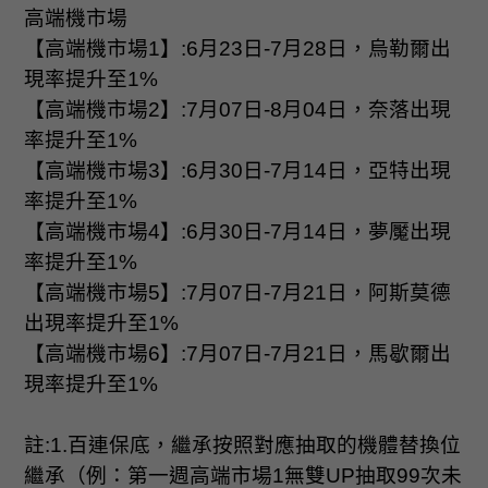
高端機市場
【高端機市場
1
】
:6
月
23
日
-7
月
28
日，烏勒爾出
現率提升至
1%
【高端機市場
2
】
:7
月
07
日
-8
月
04
日，奈落出現
率提升至
1%
【高端機市場
3
】
:6
月
30
日
-7
月
14
日，亞特出現
率提升至
1%
【高端機市場
4
】
:6
月
30
日
-7
月
14
日，夢魘出現
率提升至
1%
【高端機市場
5
】
:7
月
07
日
-7
月
21
日，阿斯莫德
出現率提升至
1%
【高端機市場
6
】
:7
月
07
日
-7
月
21
日，馬歇爾出
現率提升至
1%
註
:1.
百連保底，繼承按照對應抽取的機體替換位
繼承（例：第一週高端市場
1
無雙
UP
抽取
99
次未