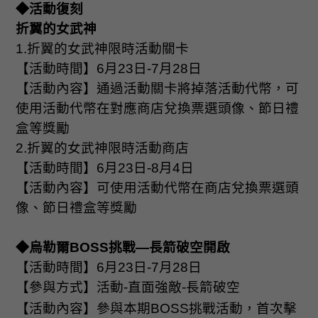
◆活動復刻
折翼的女武神
1.
折翼的女武神限時活動關卡
【活動時間】
6
月
23
日
-7
月
28
日
【活動內容】通過活動關卡將掉落活動代幣，可
使用活動代幣在對應商店兌換票選頭像、節日禮
盒等獎勵
2.
折翼的女武神限時活動商店
【活動時間】
6
月
23
日
-8
月
4
日
【活動內容】可使用活動代幣在商店兌換票選頭
像、節日禮盒等獎勵
◆烏勒爾
BOSS
挑戰—長箭破空開啟
【活動時間】
6
月
23
日
-7
月
28
日
【參與方式】活動
-
直面強敵
-
長箭破空
【活動內容】參與本期
BOSS
挑戰活動，首次擊