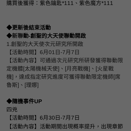
購買後獲得：紫色鑰匙
*111
、紫色魔方
*111
◆更新後結束活動
◆
新聯
動
-
創聖的大天使聯動開啟
1.
創聖的大天使次元研究所開啟
【活動時間】
6
月
01
日
-7
月
7
日
【活動內容】可通過次元研究所研發獲得聯動限
定機體
[
太陽機械天使
]
、
[
月亮戰機
]
、
[
火星戰
機
]
，達成指定研究進度可獲得聯動限定機師
[
席
魯斯
]
、
[
理娜
]
◆隨機事件
UP
四兇
【活動時間】
6
月
30
日
-7
月
7
日
【活動內容】活動期間出現概率提升，出現章節