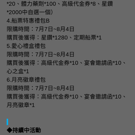
*20
、體力藥劑
*100
、高級代金券
*8
、星鑽
*2000
中自選一個）
4.
船票特惠禮包
B
限購時間：
7
月
7
日
~8
月
4
日
購買後獲得：星鑽
*1280
、定期船票
*1
5.
愛心禮盒禮包
限購時間：
7
月
7
日
~8
月
4
日
購買後獲得：高級代金券
*10
、宴會邀請函
*10
、
心之盒
*1
6.
月亮徽章禮包
限購時間：
7
月
7
日
~8
月
4
日
購買後獲得：高級代金券
*10
、宴會邀請函
*10
、
月亮徽章
*1
◆持續中活動