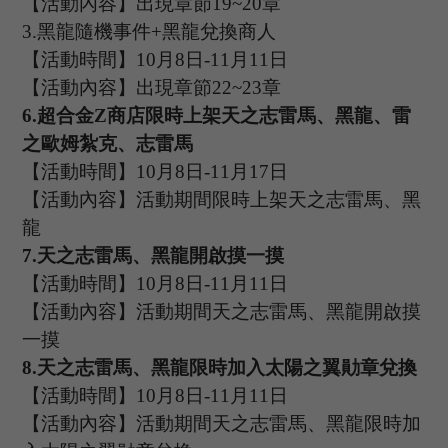
【活動內容】出現章節
19~20章
3.
黑龍隨機事件
+
黑龍
兌換商人
【活動時間】
10
月
8
日
-11
月
1
1
日
【活動內容】出現章節
22~23章
6
.
超合金
Z商店限時上架天之志雷馬、黑龍、雷
之歐姆紮克、志雷馬
【活動時間】
10
月
8
日
-11
月
1
7
日
【活動內容】活動期間限時上架天之志雷馬、黑
龍
7.
天之志雷馬、黑龍開啟摸一摸
【活動時間】
10
月
8
日
-11
月
1
1
日
【活動內容】活動期間天之志雷馬、黑龍開啟摸
一摸
8.
天之志雷馬、黑龍限時加入太陽之翼勛章兌換
【活動時間】
10
月
8
日
-11
月
1
1
日
【活動內容】活動期間天之志雷馬、黑龍限時加