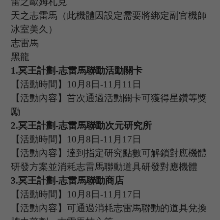
雷之歐姆札克
天之志雷馬（此機體因設定需要將綁定副官機師
冰室美久）
志雷馬
黑龍
1
.
冥王計劃
-志雷馬聯動活動關卡
【活動時間】
10
月
8
日
-11
月
11
日
【活動內容】首次通過活動關卡可獲得星鑽等獎
勵
2.
冥王計劃
-志雷馬聯動次元研究所
【活動時間】
10
月
8
日
-11
月
1
7
日
【活動內容】達到指定研究點數可解鎖對應機體
研發方案並消耗志雷馬聯動道具研發對應機體
3.
冥王計劃
-志雷馬聯動商店
【活動時間】
10
月
8
日
-11
月
1
7
日
【活動內容】可通過消耗志雷馬聯動的道具兌換