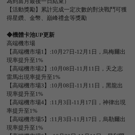
為到當月最後一日結束）
【活動獎勵】累計完成一定次數的對決戰鬥可獲
得星鑽、金幣、巔峰禮盒等獎勵
◆機體卡池U
P
更新
高端機市場
【高端機市場
1
】
:10
月
27
日
-12
月
1
日，烏梅爾出
現率提升至
1%
【高端機市場
2
】
:
10
月
08
日
-11
月
11
日，天之志
雷馬出現率提升至
1%
【高端機市場
3
】
:
10
月
08
日
-11
月
11
日，黑龍出
現率提升至
1%
【高端機市場
4
】
:
11
月
3
日
-11
月
17
日，神律出現
率提升至
1%
【高端機市場
5
】
:11
月
3
日
-11
月
17
日，烏勒爾出
現率提升至
1%