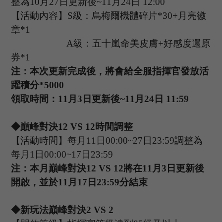
整為
10
月
27
日更新後
~
1
1
月
2
4
日
1
2
:
00
【活動內容】
S級：烏梅爾機體碎片*
30+
月亮徽
章
*
1
A
級：五十嵐命美皮膚
+
好感度還原
券
*
1
注：本次更新完成後，將會給全服指揮官發放活
躍積分
*
5000
領取時間：
1
1
月
3日更新後~
11
月
2
4
日
11
:
59
◆巔峰對決1
2 VS 12
時間調整
【活動時間】每月
1
1
日
0
0
:
00
~
27
日
2
3
:
59
調整為
每月
1
日
0
0
:
00
~
17
日
2
3
:
59
注：本月巔峰對決
1
2 VS 12
將在
1
1
月
3日更新後
開啟，並於1
1
月
1
7
日
2
3
:
59
分結束
◆新玩法巔峰對決
2 VS 2