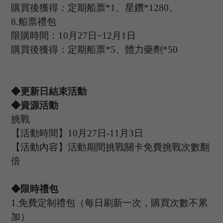
購買後獲得：定期船票
*
1
、星鑽
*
1280
、
8.
船票禮包
限購時間：
10
月
27
日
~12
月
1
日
購買後獲得：定期船票
*
5
、體力藥劑
*
50
◆更新日結束活動
◆資源活動
挑戰
【活動時間】
10
月
27
日
-11
月
3
日
【活動內容】活動期間挑戰關卡免費挑戰次數翻
倍
◆限時禮包
1.
免費定制禮包（每日刷新一次，購買次數不累
加）