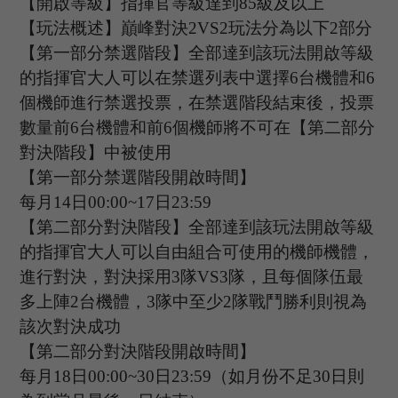
【開啟等級】指揮官等級達到
8
5
級及以上
【玩法概述】巔峰對決
2
VS2
玩法分為以下
2
部分
【第一部分禁選階段】全部達到該玩法開啟等級
的指揮官大人可以在禁選列表中選擇
6
台機體和
6
個機師進行禁選投票，在禁選階段結束後，投票
數量前6台機體和前6個機師將不可在【第二部分
對決階段】中被使用
【第一部分禁選階段開啟時間】
每月
1
4
日
0
0
:
00
~
17
日
2
3
:
59
【第二部分對決階段】全部達到該玩法開啟等級
的指揮官大人可以自由組合可使用的機師機體，
進行對決，對決採用
3
隊
V
S3
隊，且每個隊伍最
多上陣
2台機體，3隊中至少2隊戰鬥勝利則視為
該次對決成功
【第二部分對決階段開啟時間】
每月
1
8
日
0
0
:
00
~
30
日
2
3
:
59
（如月份不足
3
0
日則