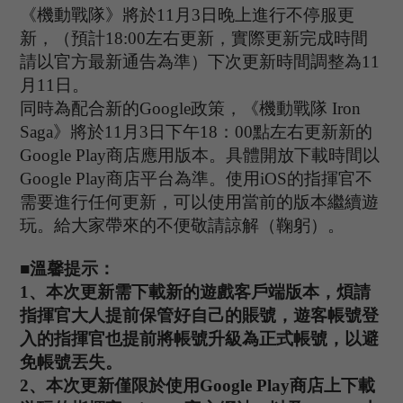
《機動戰隊》將於
11
月
3
日晚上進行不停服更
新，（預計
1
8
:
00
左右更新，實際更新完成時間
請以官方最新通告為準）下次更新時間調整為
1
1
月
1
1
日。
同時為
配合新的
Google政策，《機動戰隊 Iron
Saga》將於1
1
月
3
日下午
1
8
：
00點左右更新新的
Google Play商店應用版本。具體開放下載時間以
Google Play商店平台為準。使用iOS的指揮官不
需要進行任何更新，可以使用當前的版本繼續遊
玩。給大家帶來的不便敬請諒解（鞠躬）。
■溫馨提示：
1、本次更新需下載新的遊戲客戶端版本，煩請
指揮官大人提前保管好自己的賬號，遊客帳號登
入的指揮官也提前將帳號升級為正式帳號，以避
免帳號丟失。
2、本次更新僅限於使用Google Play商店上下載