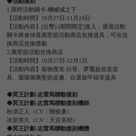
◆活動復刻
1.限時活動關卡-機械城之下
【活動時間】
10
月
27
日
-11
月
24
日
【活動內容】
[
出擊
]
-
[
期間限定
]
進入，通過活動
關卡將會掉落萬聖節活動商店兌換道具，可在兌
換商店兌換獎勵
2
.
萬聖節活動兌換商店
【活動時間】
10
月
27
日
-12
月
1
日
【活動內容】寵物傑克
·白骨、夢魘超改造道
具、麗璐璐萬聖節皮膚、自選裝甲箱等道具
◆冥王計劃-志雷馬聯動復刻
◆冥王計劃-志雷馬聯動復刻機師
秋津正人（
CV：關俊彥）
冰室美久（
CV：天宮美耶）
◆冥王計劃-志雷馬聯動復刻機體