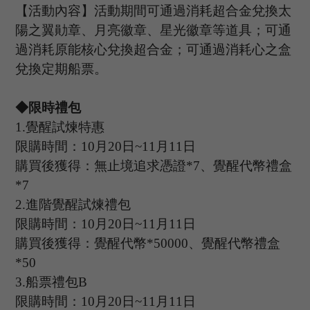
【活動內容】活動期間可通過消耗超合金兌換太
陽之翼勛章、月亮徽章、星光徽章等道具；可通
過消耗原能核心兌換超合金；可通過消耗心之盒
兌換定期船票。
◆限時禮包
1.
覺醒試煉特惠
限購時間：
10
月
20
日
~11
月
11
日
購買後獲得：無止境追求憑證
*
7
、覺醒代幣禮盒
*
7
2.
進階覺醒試煉禮包
限購時間：
10
月
20
日
~11
月
11
日
購買後獲得：覺醒代幣
*
50000
、覺醒代幣禮盒
*
50
3.
船票禮包
B
限購時間：
10
月
20
日
~11
月
11
日