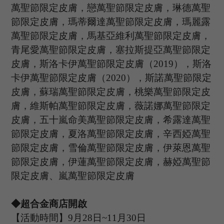
萬聖節限定皮膚，戀萬聖節限定皮膚，琳德萬聖
節限定皮膚，瑪蒂爾達萬聖節限定皮膚，瑪麗露
萬聖節限定皮膚，馬基亞維利萬聖節限定皮膚，
青尾愛萬聖節限定皮膚，塞拉斯提亞萬聖節限定
皮膚，斯洛卡伊萬聖節限定皮膚（
2
019
）
，斯洛
卡伊
萬聖節限定皮膚（
2
020
）
，斯諾
萬聖節限定
皮膚
，蘇瑞
萬聖節限定皮膚
，桃樂
萬聖節限定皮
膚
，維斯帕
萬聖節限定皮膚
，薇諾娜
萬聖節限定
皮膚
，五十嵐命美
萬聖節限定皮膚
，希露達
萬聖
節限定皮膚
，夏洛
萬聖節限定皮膚
，辛西婭
萬聖
節限定皮膚
，雪倫
萬聖節限定皮膚
，伊萊恩
萬聖
節限定皮膚，伊蓮萬聖節限定皮膚，赫婭萬聖節
限定皮膚、嵐萬聖節限定皮膚
◆超合金商店開啟
【活動時間】
9
月
28
日
~11
月
30
日