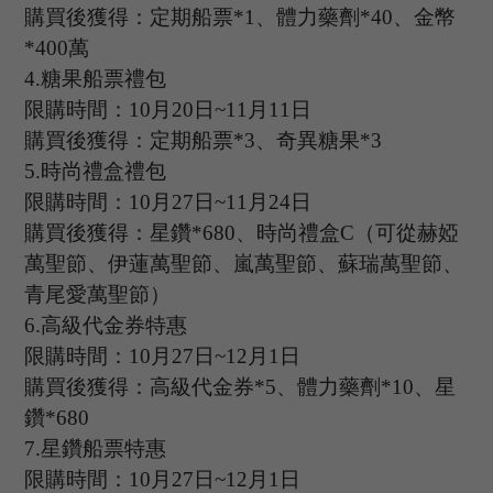
購買後獲得：定期船票
*
1
、體力藥劑
*
40
、金幣
*
400
萬
4.
糖果船票禮包
限購時間：
10
月
20
日
~11
月
11
日
購買後獲得：定期船票
*
3
、奇異糖果
*
3
5.
時尚禮盒禮包
限購時間：
10
月
27
日
~11
月
24
日
購買後獲得：星鑽
*
680
、時尚禮盒
C（可從赫婭
萬聖節、伊蓮萬聖節、嵐萬聖節、蘇瑞萬聖節、
青尾愛萬聖節）
6.
高級代金券特惠
限購時間：
10
月
27
日
~12
月
1
日
購買後獲得：高級代金券
*
5
、體力藥劑
*
10
、星
鑽
*
680
7.
星鑽船票特惠
限購時間：
10
月
27
日
~12
月
1
日