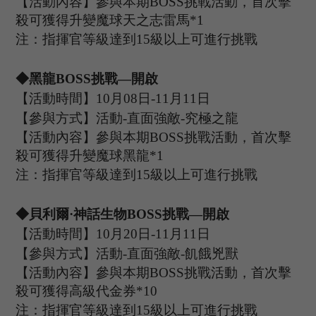
【活動內容】參與本期
B
OSS
挑戰活動，首次擊
殺可獲得升變魔球天之志雷馬
*
1
注：指揮官等級達到
15
級以上可進行挑戰
◆黑龍B
OSS
挑戰
—開啟
【活動時間】
10
月
08
日
-11
月
11
日
【參與方式】活動
-
直面強敵
-究極之龍
【活動內容】參與本期
B
OSS
挑戰活動，首次擊
殺可獲得升變魔球黑龍
*
1
注：指揮官等級達到
15
級以上可進行挑戰
◆貝利爾·神話生物B
OSS
挑戰
—開啟
【活動時間】
10
月
20
日
-11
月
11
日
【參與方式】活動
-
直面強敵
-飢餓兇獸
【活動內容】參與本期
B
OSS
挑戰活動，首次擊
殺可獲得高級代金券
*
10
注：指揮官等級達到
15
級以上可進行挑戰