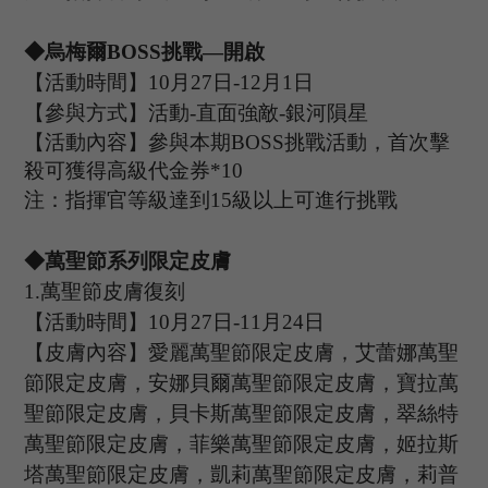
◆烏梅爾B
OSS
挑戰
—開啟
【活動時間】
10
月
27
日
-12
月
1
日
【參與方式】活動
-
直面強敵
-銀河隕星
【活動內容】參與本期
B
OSS
挑戰活動，首次擊
殺可獲得高級代金券
*
10
注：指揮官等級達到
15
級以上可進行挑戰
◆萬聖節系列限定皮膚
1.
萬聖節皮膚復刻
【活動時間】
10
月
27
日
-11
月
24
日
【皮膚內容】愛麗萬聖節限定皮膚，艾蕾娜萬聖
節限定皮膚，安娜貝爾萬聖節限定皮膚，寶拉萬
聖節限定皮膚，貝卡斯萬聖節限定皮膚，翠絲特
萬聖節限定皮膚，菲樂萬聖節限定皮膚，姬拉斯
塔萬聖節限定皮膚，凱莉萬聖節限定皮膚，莉普