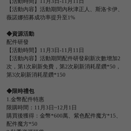
【活動時間】
11
月
3
日
-11
月
11
日
【活動內容】活動期間內秋津正人、斯洛卡伊、
薇諾娜招募成功率提升至
1%
◆資源活動
配件研發
【活動時間】
11
月
3
日
-11
月
11
日
【活動內容】活動期間配件研發刷新次數增加
2
次，第1次刷新免費，第2次刷新消耗星鑽*
50
，
第
3次刷新消耗星鑽*
150
◆限時禮包
1.
金幣配件特惠
限購時間：
11
月
3
日
~12
月
1日
購買後獲得：金幣
*
600
萬、紫色配件魔方
*
15
、
配件魔方
*
50