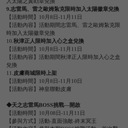
入太陽之翼勛章兌換
9.
志雷馬、雷之歐姆紮克限時加入太陽徽章兌換
【活動時間】
10
月
8
日
-11
月
1
1
日
【活動內容】活動期間志雷馬、雷之歐姆紮克限
時加入太陽徽章兌換
1
0.
秋津正人限時加入心之盒兌換
【活動時間】
10
月
8
日
-11
月
1
1
日
【活動內容】活動期間秋津正人限時加入心之盒
兌換
1
1.
皮膚商城限時上架
【活動時間】
10
月
8
日
-11
月
1
0
日
【活動內容】神皇聯動皮膚
◆天之志雷馬B
OSS
挑戰
—開啟
【活動時間】
10
月
08
日
-11
月
11
日
【參與方式】活動
-
直面強敵
-終末冥王