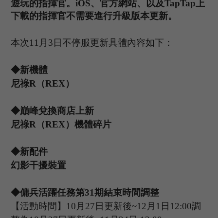
遊玩的指揮官。iOS、官方網站、以及TapTap上
下載的指揮官不需要進行升級版本更新。
本次
1
1
月
3日不停服更新具體內容如下：
◆新機體
尼祿
R
（
R
EX
）
◆巔峰兌換商店上新
尼祿
R
（
R
EX
）機體碎片
◆新配件
幻影干擾裝置
◆傭兵活躍任務第
31
期結束時間調整
【活動時間】
10
月
27
日更新後
~12
月
1
日
1
2
:
00
調