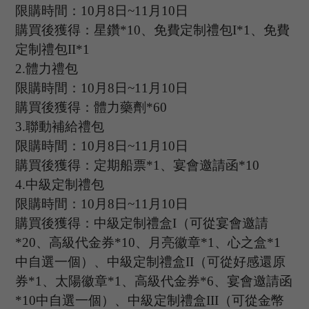
限購時間：
10
月
8
日
~11
月
10
日
購買後獲得：星鑽
*
10
、免費定制禮包
I*1
、免費
定制禮包
II*1
2.
體力禮包
限購時間：
10
月
8
日
~11
月
10
日
購買後獲得：體力藥劑
*
60
3.
聯動補給禮包
限購時間：
10
月
8
日
~11
月
10
日
購買後獲得：定期船票
*
1
、宴會邀請函
*
10
4.中級定制禮包
限購時間：
10
月
8
日
~11
月
10
日
購買後獲得：中級定制禮盒
I（可從宴會邀請
*20、高級代金券*10、月亮徽章*1、心之盒*1
中自選一個）、中級定制禮盒II（可從好感還原
券*1、太陽徽章*1、高級代金券*6、宴會邀請函
*10中自選一個）、中級定制禮盒III（可從金幣