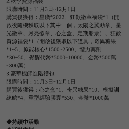
2.
秋季資源福袋
限購時間：
11
月
3
日
~12
月
1日
購買後獲得：星鑽
*
2022
、狂歡徽章福袋
*
1
（開
啟後隨機獲取以下其中一個，太陽之翼勛章、星
光徽章、月亮徽章、心之盒、定期船票）、狂歡
資源福袋
*
1
（開啟後獲取以下道具，奇異糖果
*
1
~
5
、原能核心
*
1500
~
2500
、體力藥劑
*
30
~
50
、覺醒代幣
*
5000
~
10000
、金幣
*
500
萬
~
800
萬）
3.
豪華機師進階禮包
限購時間：
11
月
3
日
~12
月
1日
購買後獲得：心之盒
*
1
、奇異糖果
*
10
、模擬訓
練艙
*
4
、重型經驗膠囊
*
530
、金幣
*
1000
萬
◆持續中活動