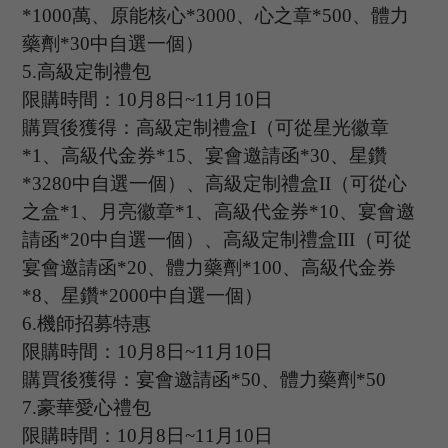
*1000萬、原能核心*3000、心之章*500、體力
藥劑*30中自選一個）
5.高級定制禮包
限購時間：
10
月
8
日
~11
月
10
日
購買後獲得：高級定制禮盒
I（可從星光徽章
*1、高級代金券*15、宴會邀請函*30、星鑽
*3280中自選一個）、高級定制禮盒II（可從心
之盒*1、月亮徽章*1、高級代金券*10、宴會邀
請函*20中自選一個）、高級定制禮盒III（可從
宴會邀請函*20、體力藥劑*100、高級代金券
*8、星鑽*2000中自選一個）
6.
機師招募特惠
限購時間：
10
月
8
日
~11
月
10
日
購買後獲得：宴會邀請函
*
50
、體力藥劑
*
50
7.
豪華愛心禮包
限購時間：
10
月
8
日
~11
月
10
日