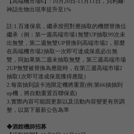
【高端機市場
6
】
: 10
月
20
日
-11
月
11
日，貝利爾
·
神話生物出現率提升至
1%
註
:1.
百連保底，繼承按照對應抽取的機體替換位
繼承（例：第一週高端市場
1
無雙
UP
抽取
99
次未
出無雙，第二週無雙
UP
替換到高端市場
2
，那麼
在高端機市場
2
抽取一次即可達成保底必出無
雙，同如果第二週未抽取無雙，第三週高端市場
2UP
無雙被替換為應龍時，在第三週高端市場
2
抽取
1
次即可達成保底獲得應龍）
2.
每當抽到該卡池限定機將重置
(
例
:
第
66
抽抽到
up
機，將自動重置百聯保底
)
3.
實際內容可能因更新以及活動內容變更有所調
整，以當下最新公告為準
◆酒館機師招募