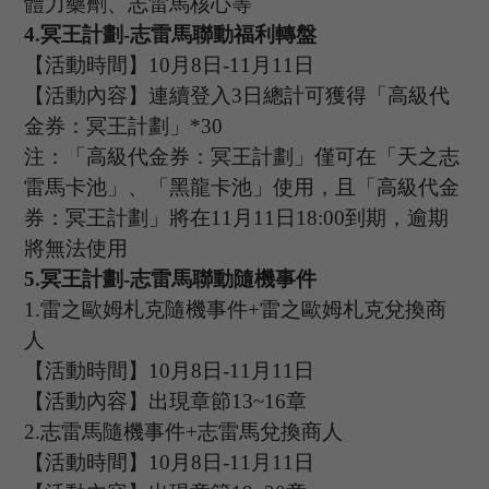
體力藥劑、志雷馬核心等
4.
冥王計劃
-志雷馬聯動福利轉盤
【活動時間】
10
月
8
日
-11
月
1
1
日
【活動內容】連續登入
3日總計可獲得「高級代
金券：冥王計劃」*
30
注：「高級代金券：冥王計劃」僅可在「天之志
雷馬卡池」、「黑龍卡池」使用，且「高級代金
券：冥王計劃」將在
11
月
1
1
日
1
8
:
00
到期，逾期
將無法使用
5.
冥王計劃
-志雷馬聯動隨機事件
1.
雷之歐姆札克隨機事件
+
雷之歐姆札克
兌換商
人
【活動時間】
10
月
8
日
-11
月
1
1
日
【活動內容】出現章節
13~16章
2.
志雷馬隨機事件
+
志雷馬
兌換商人
【活動時間】
10
月
8
日
-11
月
1
1
日