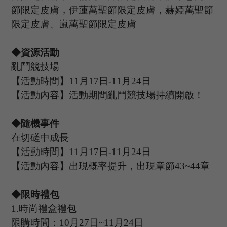
節限定皮膚，伊蓮萬聖節限定皮膚，赫婭萬聖節
限定皮膚、嵐萬聖節限定皮膚
◆資源活動
亂鬥競技場
【活動時間】
11
月
17
日
-11
月
24
日
【活動內容】活動期間亂鬥競技場持續開啟！
◆隨機事件
在切磋中成長
【活動時間】
11
月
17
日
-11
月
24
日
【活動內容】出現概率提升，出現章節
4
3
~
44
章
◆限時禮包
1.
時尚禮盒禮包
限購時間：
10
月
27
日
~11
月
24
日