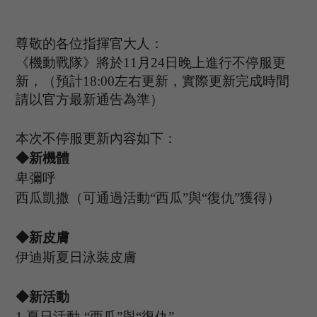
尊敬的各位指揮官大人：
《機動戰隊》將於
11
月
24
日晚上進行不停服更
新，（預計
1
8
:
00
左右更新，實際更新完成時間
請以官方最新通告為準）
本次不停服更新內容如下：
◆新機體
卑彌呼
西瓜凱撒（可通過活動
“西瓜”與“復仇”
獲得）
◆新皮膚
伊迪斯夏日泳裝皮膚
◆新活動
1.夏日活動-
“西瓜”與“復仇”