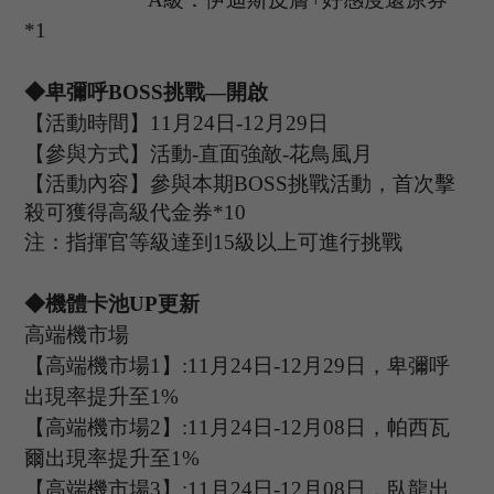
*
1
◆卑彌呼B
OSS
挑戰
—開啟
【活動時間】
11
月
24
日
-12
月
29
日
【參與方式】活動
-
直面強敵
-花鳥風月
【活動內容】參與本期
B
OSS
挑戰活動，首次擊
殺可獲得高級代金券
*
10
注：指揮官等級達到
15
級以上可進行挑戰
◆機體卡池U
P
更新
高端機市場
【高端機市場
1
】
:11
月
24
日
-12
月
29
日，卑彌呼
出現率提升至
1%
【高端機市場
2
】
:
11
月
24
日
-12
月
08
日，帕西瓦
爾出現率提升至
1%
【高端機市場
3
】
:
11
月
24
日
-12
月
08
日，臥龍出