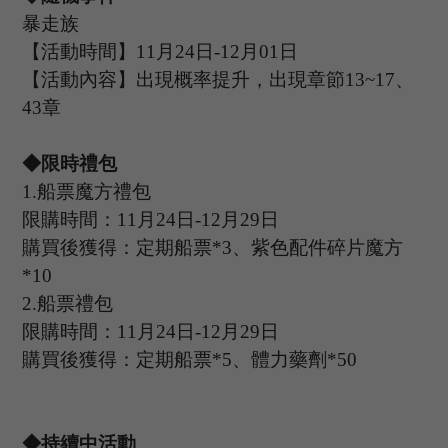
暴走族
【活動時間】
11
月
24
日
-12
月
01
日
【活動內容】出現概率提升，出現章節
13
~
17
、
43
章
◆限時禮包
1.
船票魔方禮包
限購時間：
11
月
24
日
-12
月
29
日
購買後獲得：定期船票
*
3
、紫色配件碎片魔方
*
10
2.
船票禮包
限購時間：
11
月
24
日
-12
月
29
日
購買後獲得：定期船票
*
5
、體力藥劑
*
50
◆持續中活動