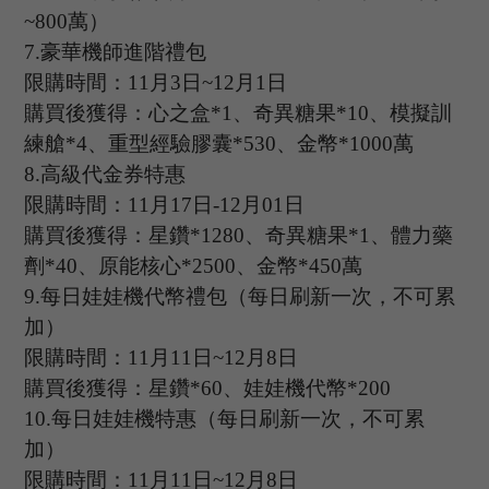
~
800
萬）
7.
豪華機師進階禮包
限購時間：
11
月
3
日
~12
月
1日
購買後獲得：心之盒
*
1
、奇異糖果
*
10
、模擬訓
練艙
*
4
、重型經驗膠囊
*
530
、金幣
*
1000
萬
8.
高級代金券特惠
限購時間：
11
月
17
日
-12
月
01
日
購買後獲得：星鑽
*
1280
、奇異糖果
*
1
、體力藥
劑
*
40
、原能核心
*
2500
、金幣
*
450
萬
9.
每日娃娃機代幣禮包（每日刷新一次，不可累
加）
限購時間：
11
月
11
日
~12
月
8
日
購買後獲得：星鑽
*
60
、娃娃機代幣
*
200
10.
每日娃娃機特惠（每日刷新一次，不可累
加）
限購時間：
11
月
11
日
~12
月
8
日