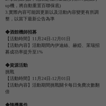
up
機，將自動重置百聯保底
)
3.
實際內容可能因更新以及活動內容變更有所調
整，以當下最新公告為準
◆酒館機師招募
【活動時間】
11
月
24
日
-12
月
01
日
【活動內容】活動期間內伊迪絲、赫婭、茉瑞招
募成功率提升至
1%
◆資源活動
挑戰
【活動時間】
11
月
24
日
-12
月
01
日
【活動內容】活動期間挑戰關卡每日免費次數翻
倍
◆隨機事件