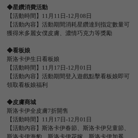
◆星鑽消費活動
【活動時間】
11
月
11
日
-12
月
08
日
【活動內容】活動期間消耗星鑽達到指定數量可
獲得米多麗女僕皮膚、濃情巧克力等獎勵
◆看板娘
斯洛卡伊生日看板娘
【活動時間】
11
月
17
日
-12
月
01
日
【活動內容】活動期間登入遊戲點擊看板娘即可
領取看板娘福利
◆皮膚商城
斯洛卡伊全皮膚
7折
開售
【活動時間】
11
月
17
日
-12
月
01
日
【活動內容】斯洛卡伊春節、斯洛卡伊兒童節、
斯洛卡伊海豹、斯洛卡伊花嫁、斯洛卡伊加冕、