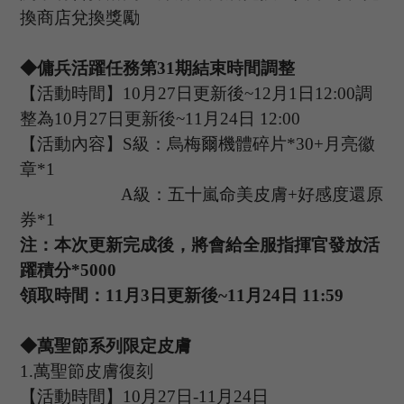
換商店兌換獎勵
◆傭兵活躍任務第
31
期結束時間調整
【活動時間】
10
月
27
日更新後
~12
月
1
日
1
2
:
00
調
整為
10
月
27
日更新後
~
1
1
月
2
4
日
1
2
:
00
【活動內容】
S級：烏梅爾機體碎片*
30+
月亮徽
章
*
1
A
級：五十嵐命美皮膚
+
好感度還原
券
*
1
注：本次更新完成後，將會給全服指揮官發放活
躍積分
*
5000
領取時間：
1
1
月
3日更新後~
11
月
2
4
日
11
:
59
◆萬聖節系列限定皮膚
1.
萬聖節皮膚復刻
【活動時間】
10
月
27
日
-11
月
24
日