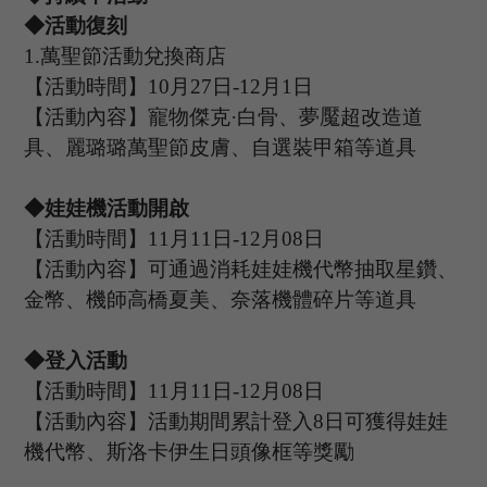
◆活動復刻
1.
萬聖節活動兌換商店
【活動時間】
10
月
27
日
-12
月
1
日
【活動內容】寵物傑克
·白骨、夢魘超改造道
具、麗璐璐萬聖節皮膚、自選裝甲箱等道具
◆娃娃機活動開啟
【活動時間】
11
月
11
日
-12
月
08
日
【活動內容】可通過消耗娃娃機代幣抽取星鑽、
金幣、機師高橋夏美、奈落機體碎片等道具
◆登入活動
【活動時間】
11
月
11
日
-12
月
08
日
【活動內容】活動期間累計登入
8日可獲得娃娃
機代幣、斯洛卡伊生日頭像框等獎勵