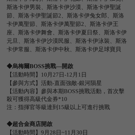
斯洛卡伊男裝、斯洛卡伊沙漠、斯洛卡伊聖誕
節、斯洛卡伊聖誕節
2、斯洛卡伊兔女郎、斯洛
卡伊萬聖節、斯洛卡伊萬聖節2、斯洛卡伊王
座、斯洛卡伊舞會、斯洛卡伊夏日祭、斯洛卡伊
元旦、斯洛卡伊沙漠民服、斯洛卡伊泳裝、斯洛
卡伊常服、斯洛卡伊中秋、斯洛卡伊足球寶貝
◆烏梅爾B
OSS
挑戰
—開啟
【活動時間】
10
月
27
日
-12
月
1
日
【參與方式】活動
-
直面強敵
-銀河隕星
【活動內容】參與本期
B
OSS
挑戰活動，首次擊
殺可獲得高級代金券
*
10
注：指揮官等級達到
15
級以上可進行挑戰
◆超合金商店開啟
【活動時間】
9
月
28
日
~11
月
30
日