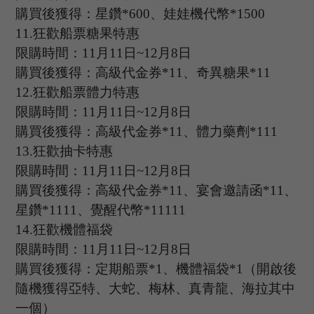
購買後獲得：星鑽
*
600
、娃娃機代幣
*
1500
11.
狂歡船票糖果特惠
限購時間：
11
月
11
日
~12
月
8
日
購買後獲得：高級代金券
*
11
、奇異糖果
*
11
12.
狂歡船票體力特惠
限購時間：
11
月
11
日
~12
月
8
日
購買後獲得：高級代金券
*
11
、體力藥劑
*
111
13.
狂歡抽卡特惠
限購時間：
11
月
11
日
~12
月
8
日
購買後獲得：高級代金券
*
11
、宴會邀請函
*
11
、
星鑽
*
1111
、覺醒代幣
*
11111
14.
狂歡機體福袋
限購時間：
11
月
11
日
~12
月
8
日
購買後獲得：定期船票
*
1
、機體福袋
*
1
（開啟後
隨機獲得亞特、大蛇、梅林、真青龍、海拉其中
一個）