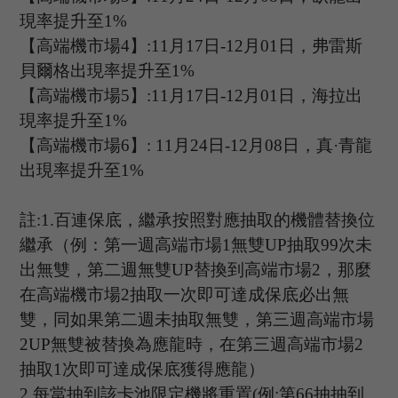
現率提升至
1%
【高端機市場
4
】
:
11
月
17
日
-12
月
01
日，弗雷斯
貝爾格出現率提升至
1%
【高端機市場
5
】
:11
月
17
日
-12
月
01
日，海拉出
現率提升至
1%
【高端機市場
6
】
: 11
月
24
日
-12
月
08
日，真
·青龍
出現率提升至
1%
註
:1.
百連保底，繼承按照對應抽取的機體替換位
繼承（例：第一週高端市場
1
無雙
UP
抽取
99
次未
出無雙，第二週無雙
UP
替換到高端市場
2
，那麼
在高端機市場
2
抽取一次即可達成保底必出無
雙，同如果第二週未抽取無雙，第三週高端市場
2UP
無雙被替換為應龍時，在第三週高端市場
2
抽取
1
次即可達成保底獲得應龍）
2.
每當抽到該卡池限定機將重置
(
例
:
第
66
抽抽到