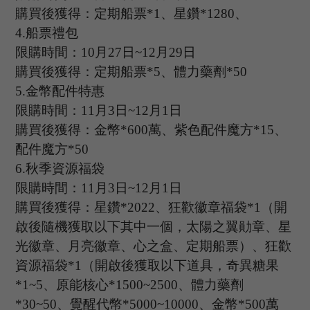
購買後獲得：定期船票
*
1
、星鑽
*
1280
、
4.
船票禮包
限購時間：
10
月
27
日
~12
月
29
日
購買後獲得：定期船票
*
5
、體力藥劑
*
50
5.
金幣配件特惠
限購時間：
11
月
3
日
~12
月
1日
購買後獲得：金幣
*
600
萬、紫色配件魔方
*
15
、
配件魔方
*
50
6.
秋季資源福袋
限購時間：
11
月
3
日
~12
月
1日
購買後獲得：星鑽
*
2022
、狂歡徽章福袋
*
1
（開
啟後隨機獲取以下其中一個，太陽之翼勛章、星
光徽章、月亮徽章、心之盒、定期船票）、狂歡
資源福袋
*
1
（開啟後獲取以下道具，奇異糖果
*
1
~
5
、原能核心
*
1500
~
2500
、體力藥劑
*
30
~
50
、覺醒代幣
*
5000
~
10000
、金幣
*
500
萬