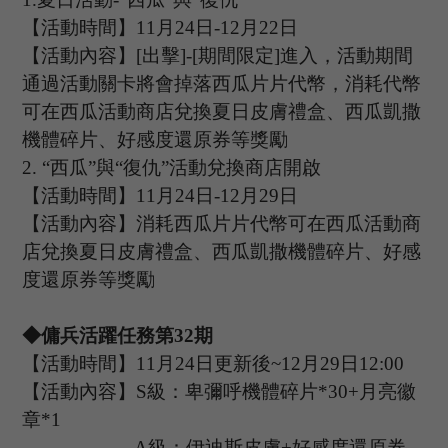
【活動時間】
11
月
24
日
-12
月
22
日
【活動內容】
[
出擊
]
-
[
期間限定
]
進入，活動期間
通過活動關卡將會掉落西瓜片片代幣，消耗代幣
可在西瓜活動商店兌換夏日皮膚禮盒、西瓜凱撒
機體碎片、好感度還原券等獎勵
2
. “西瓜”與“復仇”
活動兌換商店開啟
【活動時間】
11
月
24
日
-12
月
29
日
【活動內容】消耗西瓜片片代幣可在西瓜活動商
店兌換夏日皮膚禮盒、西瓜凱撒機體碎片、好感
度還原券等獎勵
◆傭兵活躍任務第
32
期
【活動時間】
11
月
24
日更新後
~12
月
29
日
1
2
:
00
【活動內容】
S級：卑彌呼機體碎片*
30+
月亮徽
章
*
1
A
級：伊迪斯皮膚
+
好感度還原券