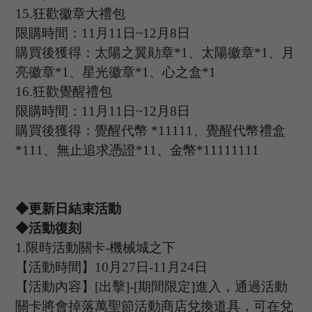
15.
狂歡徽章大禮包
限購時間：
11
月
11
日
~12
月
8
日
購買後獲得：太陽之翼勛章
*1
、太陽徽章
*
1
、月
亮徽章
*
1
、星光徽章
*
1
、心之盒
*
1
16.
狂歡覺醒禮包
限購時間：
11
月
11
日
~12
月
8
日
購買後獲得：覺醒代幣
*11111
、覺醒代幣禮盒
*
111
、無止追求憑證
*
11
、金幣
*
11111111
◆更新日結束活動
◆活動復刻
1.限時活動關卡-機械城之下
【活動時間】
10
月
27
日
-11
月
24
日
【活動內容】
[
出擊
]
-
[
期間限定
]
進入，通過活動
關卡將會掉落萬聖節活動商店兌換道具，可在兌