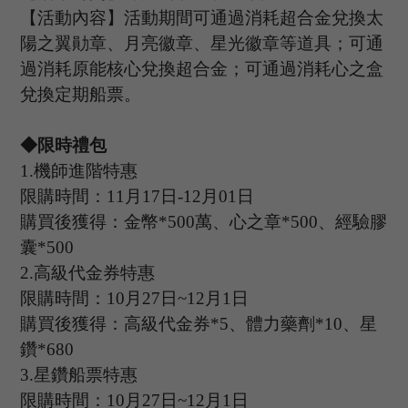
【活動內容】活動期間可通過消耗超合金兌換太
陽之翼勛章、月亮徽章、星光徽章等道具；可通
過消耗原能核心兌換超合金；可通過消耗心之盒
兌換定期船票。
◆限時禮包
1.
機師進階特惠
限購時間：
11
月
17
日
-12
月
01
日
購買後獲得：金幣
*
500
萬、心之章
*
500
、經驗膠
囊
*
500
2.
高級代金券特惠
限購時間：
10
月
27
日
~12
月
1
日
購買後獲得：高級代金券
*
5
、體力藥劑
*
10
、星
鑽
*
680
3.
星鑽船票特惠
限購時間：
10
月
27
日
~12
月
1
日