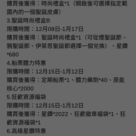
購買後獲得：時尚禮盒
*1
（開啟後可選擇指定範
圍內的一個聖誕皮膚）
3.
聖誕時尚禮盒
B
限購時間：
12
月
08
日
-1
月
17
日
購買後獲得：聖誕時尚禮盒
*1
（可從煙聖誕節、
鴉聖誕節、伊萊恩聖誕節選擇一個兌換）、星鑽
*680
4.
船票體力特惠
限購時間：
12
月
15
日
-1
月
12
日
購買後獲得：定期船票
*1
、體力藥劑
*40
、原能
核心
*2000
5.
狂歡資源福袋
限購時間：
12
月
15
日
-1
月
12
日
購買後獲得：星鑽
*2022
、狂歡徽章福袋
*1
、狂
歡資源福袋
*1
6.
高級星鑽特惠