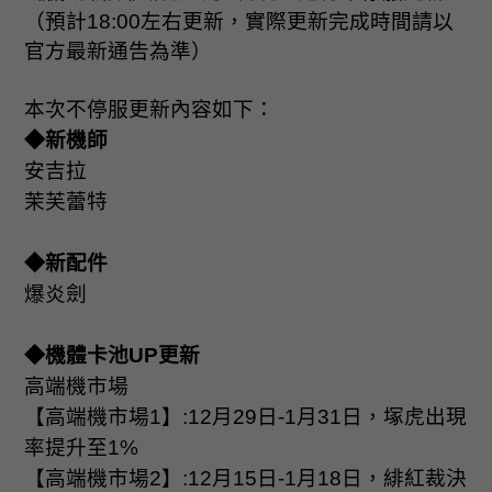
（預計
18:00
左右更新，實際更新完成時間請以
官方最新通告為準）
本次不停服更新內容如下：
◆新機師
安吉拉
茉芙蕾特
◆新配件
爆炎劍
◆機體卡池
UP
更新
高端機市場
【高端機市場
1
】
:12
月
29
日
-1
月
31
日，塚虎出現
率提升至
1%
【高端機市場
2
】
:12
月
15
日
-1
月
18
日，緋紅裁決