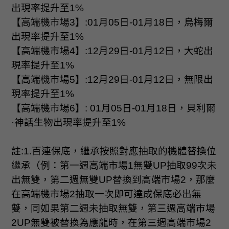
出現率提升至
1%
【高端機市場
3
】
:01
月
05
日
-01
月
18
日，烏梅爾
出現率提升至
1%
【高端機市場
4
】
:12
月
29
日
-01
月
12
日，大蛇出
現率提升至
1%
【高端機市場
5
】
:12
月
29
日
-01
月
12
日，無限出
現率提升至
1%
【高端機市場
6
】
: 01
月
05
日
-01
月
18
日，貝利爾
·神話生物出現率提升至
1%
註
:1.
百連保底，繼承按照對應抽取的機體替換位
繼承（例：第一週高端市場
1
無雙
UP
抽取
99
次未
出無雙，第二週無雙
UP
替換到高端市場
2
，那麼
在高端機市場
2
抽取一次即可達成保底必出無
雙，同如果第二週未抽取無雙，第三週高端市場
2UP
無雙被替換為應龍時，在第三週高端市場
2