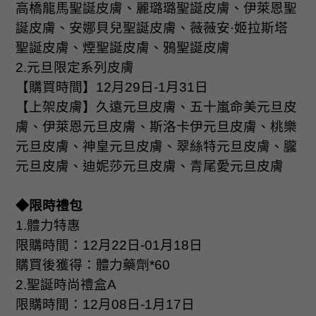
高橋龍馬聖誕皮膚、麗璐璐聖誕皮膚、伊萊恩聖
誕皮膚、安娜貝兒聖誕皮膚、薇薇安
·
姬拉斯塔
聖誕皮膚、煙聖誕皮膚、鴉聖誕皮膚
2.
元旦限定系列皮膚
【購買時間】
12
月
29
日
-1
月
31
日
【上架皮膚】久遠元旦皮膚、五十嵐命美元旦皮
膚、伊萊恩元旦皮膚、斯洛卡伊元旦皮膚、桃樂
元旦皮膚、神皇元旦皮膚、翠絲特元旦皮膚、朧
元旦皮膚、迪妮莎元旦皮膚、青尾愛元旦皮膚
◆限時禮包
1.
體力特惠
限購時間：
12
月
22
日
-01
月
18
日
購買後獲得：體力藥劑
*60
2.
聖誕時尚禮盒
A
限購時間：
12
月
08
日
-1
月
17
日