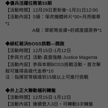
◆傭兵活躍任務第
33
期
【活動時間】
12
月
29
日更新後
~1
月
31
日
12:00
【活動內容】
S
級：塚虎機體碎片
*30+
月亮徽章
*1
A
級：翠妮蒂皮膚
+
好感度還原券
*1
◆緋紅裁決
BOSS
挑戰—開啟
【活動時間】
12
月
15
日
-1
月
12
日
【參與方式】活動
-
直面強敵
-Justice Magenta
【活動內容】參與本期
BOSS
挑戰活動，首次擊
殺可獲得高級代金券
*10
注：指揮官等級達到
15
級以上可進行挑戰
◆井上正大聯動福利轉盤
【活動時間】
12
月
15
日
-1
月
12
日
【活動內容】連續登入
3
日，可轉動
3
次轉盤