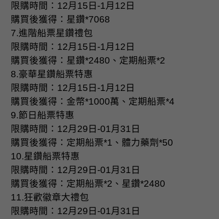
限購時間：
12
月
15
日
-1
月
12
日
購買後獲得：星鑽
*7068
7.
進階船票星鑽禮包
限購時間：
12
月
15
日
-1
月
12
日
購買後獲得：星鑽
*2480
、定期船票
*2
8.
豪華星鑽船票特惠
限購時間：
12
月
15
日
-1
月
12
日
購買後獲得：金幣
*1000
萬、定期船票
*4
9.
節日船票特惠
限購時間：
12
月
29
日
-01
月
31
日
購買後獲得：定期船票
*1
、體力藥劑
*50
10.
星鑽船票特惠
限購時間：
12
月
29
日
-01
月
31
日
購買後獲得：定期船票
*2
、星鑽
*2480
11.
狂歡徽章大禮包
限購時間：
12
月
29
日
-01
月
31
日