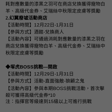
耗對應數量的漆黑之羽可在商店兌換獲得寵物白
羊、高級代金券、艾瑞絲中秋限定皮膚等獎勵
2.
幻翼廢墟活動商店
【活動時間】
12
月
22
日
-1
月
31
日
【參與方式】酒館
-
兌換商人
【活動內容】可通過消耗對應數量的漆黑之羽在
商店兌換獲得寵物白羊、高級代金券、艾瑞絲中
秋限定皮膚等獎勵
◆塚虎
BOSS
挑戰—開啟
【活動時間】
12
月
29
日
-1
月
31
日
【參與方式】活動
-
直面強敵
-
狼顧之鬼
【活動內容】參與本期
BOSS
挑戰活動，首次擊
殺可獲得高級代金券
*10
注：指揮官等級達到
15
級以上可進行挑戰