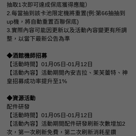
抽取
1
次即可達成保底獲得應龍）
2.
每當抽到該卡池限定機將重置
(
例
:
第
66
抽抽到
up
機，將自動重置百聯保底
)
3.
實際內容可能因更新以及活動內容變更有所調
整，以當下最新公告為準
◆酒館機師招募
【活動時間】
01
月
05
日
-01
月
12
日
【活動內容】活動期間內安吉拉、茉芙蕾特、神
皇招募成功率提升至
1%
◆資源活動
配件研發
【活動時間】
01
月
05
日
-01
月
12
日
【活動內容】活動期間配件研發刷新次數增加
2
次，第一次刷新免費，第二次刷新消耗星鑽