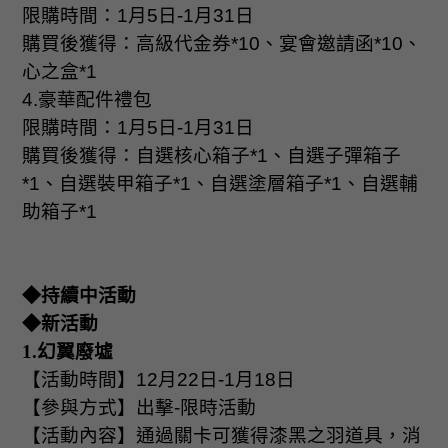
限購時間：
1
月
5
日
-1
月
31
日
購買後獲得：高級代金券
*10
、宴會邀請函
*10
、
心之盒
*1
4.
豪華配件禮包
限購時間：
1
月
5
日
-1
月
31
日
購買後獲得：自選核心箱子
*1
、自選子彈箱子
*1
、自選裝甲箱子
*1
、自選塗層箱子
*1
、自選輔
助箱子
*1
◆持續中活動
◆新活動
1.
幻翼廢墟
【活動時間】
12
月
22
日
-1
月
18
日
【參與方式】出擊
-
限時活動
【活動內容】通過關卡可獲得漆黑之羽道具，消