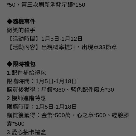
*50
，第三次刷新消耗星鑽
*150
◆隨機事件
微笑的殺手
【活動時間】
1
月
5
日
-1
月
12
日
【活動內容】出現概率提升，出現章
33
節章
◆限時禮包
1.
配件補給禮包
限購時間：
1
月
5
日
-1
月
18
日
購買後獲得：星鑽
*360
、藍色配件魔方
*30
2.
機師進階特惠
限購時間：
1
月
5
日
-1
月
18
日
購買後獲得：金幣
*500
萬、心之章
*500
、經驗膠
囊
*500
3.
愛心抽卡禮盒