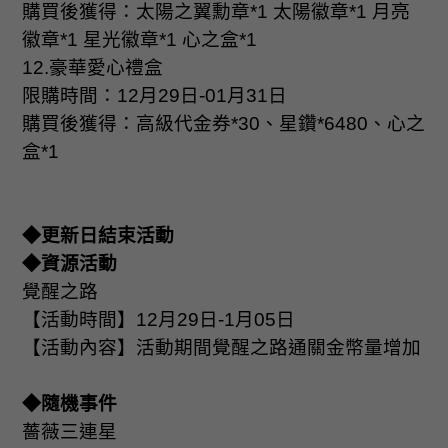
購買後獲得：太陽之翼勳章
*1
太陽徽章
*1
月亮
徽章
*1
星光徽章
*1
心之盒
*1
12.
豪華愛心禮盒
限購時間：
12
月
29
日
-01
月
31
日
購買後獲得：高級代金券
*30
、星鑽
*6480
、心之
盒
*1
◆更新日結束活動
◆資源活動
覺醒之路
【活動時間】
12
月
29
日
-1
月
05
日
【活動內容】活動期間覺醒之路通關金幣量增加
◆隨機事件
薔薇三連星