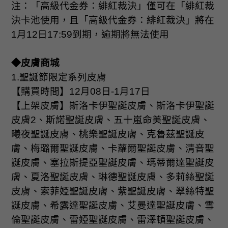
注：「高級代金券：緋紅裁決」僅可在「緋紅裁
決卡池使用，且「高級代金券：緋紅裁決」將在
1
月
12
日
17:59
到期，逾期將無法使用
◆皮膚商城
1.
聖誕節限定系列皮膚
【購買時間】
12
月
08
日
-1
月
17
日
【上架皮膚】斯洛卡伊聖誕皮膚、斯洛卡伊聖誕
皮膚
2
、斯諾聖誕皮膚、五十嵐命美聖誕皮膚、
曦夜聖誕皮膚、桃樂聖誕皮膚、克魯茲聖誕皮
膚、梅璐爾聖誕皮膚、卡蘿爾聖誕皮膚、清音聖
誕皮膚、塞拉斯提亞聖誕皮膚、瑪蒂爾達聖誕皮
膚、夏洛聖誕皮膚、琳德聖誕皮膚、多莉絲聖誕
皮膚、索菲婭聖誕皮膚、紫聖誕皮膚、翠絲特聖
誕皮膚、希露達聖誕皮膚、艾曼達聖誕皮膚、雪
倫聖誕皮膚、雷婭聖誕皮膚、雷澤頓聖誕皮膚、