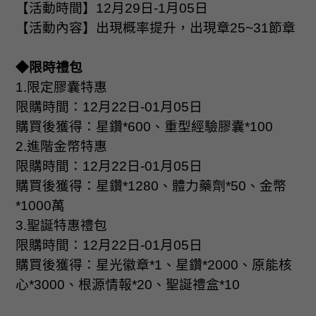
【活動時間】
12
月
29
日
-1
月
05
日
【活動內容】出現概率提升，出現章
25~31
節章
◆限時禮包
1.
限定膠囊特惠
限購時間：
12
月
22
日
-01
月
05
日
購買後獲得：星鑽
*600
、重型經驗膠囊
*100
2.
進階金幣特惠
限購時間：
12
月
22
日
-01
月
05
日
購買後獲得：星鑽
*1280
、體力藥劑
*50
、金幣
*1000
萬
3.
聖誕特惠禮包
限購時間：
12
月
22
日
-01
月
05
日
購買後獲得：星光徽章
*1
、星鑽
*2000
、原能核
心
*3000
、根源情報
*20
、聖誕禮盒
*10