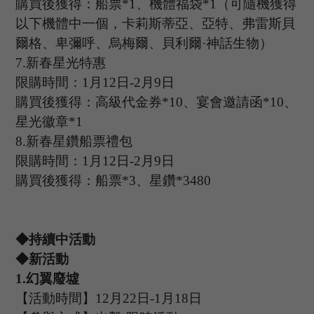
購買後獲得：船票
*
1
、機體福袋
*
1
（可隨機獲得
以下機體中一個，卡莉斯蒂亞、亞特、弗雷斯貝
爾格、卑彌呼、烏梅爾、貝利爾
·神話生物）
7.
新春星光特惠
限購時間：
1
月
12
日
-2
月
9
日
購買後獲得：高級代金券
*
10
、宴會邀請函
*
10
、
星光徽章
*
1
8.
新春星鑽船票禮包
限購時間：
1
月
12
日
-2
月
9
日
購買後獲得：船票
*
3
、星鑽
*
3480
◆持續中活動
◆新活動
1
.
幻翼廢墟
【活動時間】
12
月
22
日
-1
月
18
日