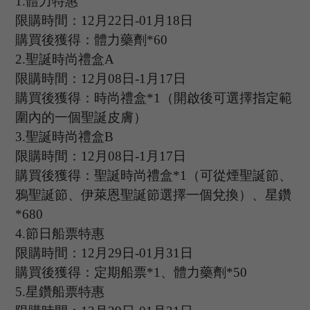
1
.
體力特惠
限購時間：
12
月
22
日
-01
月
18
日
購買後獲得：體力藥劑
*
60
2
.
聖誕時尚禮盒
A
限購時間：
12
月
08
日
-1
月
17
日
購買後獲得：時尚禮盒
*
1
（開啟後可選擇指定範
圍內的一個聖誕皮膚）
3
.
聖誕時尚禮盒
B
限購時間：
12
月
08
日
-1
月
17
日
購買後獲得：聖誕時尚禮盒
*
1
（可從煙聖誕節、
鴉聖誕節、伊萊恩聖誕節選擇一個兌換）、星鑽
*
680
4.
節日船票特惠
限購時間：
12
月
2
9日
-01
月
31日
購買後獲得：定期船票
*1、體力藥劑*50
5.
星鑽船票特惠