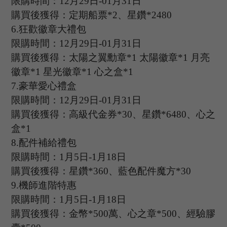
限購時間：
12
月
2
9日
-01
月
31日
購買後獲得：定期船票
*2、星鑽*2480
6.
狂歡徽章大禮包
限購時間：
12
月
2
9日
-01
月
31日
購買後獲得：太陽之翼勳章
*1 太陽徽章*1 月亮
徽章*1 星光徽章*1 心之盒*1
7.
豪華愛心禮盒
限購時間：
12
月
2
9日
-01
月
31日
購買後獲得：高級代金券
*30、星鑽*6480、心之
盒*1
8.
配件補給禮包
限購時間：
1
月
5
日
-1
月
18
日
購買後獲得：星鑽
*
360
、藍色配件魔方
*
30
9.
機師進階特惠
限購時間：
1
月
5
日
-1
月
18
日
購買後獲得：金幣
*
500
萬、心之章
*
50
0、經驗膠