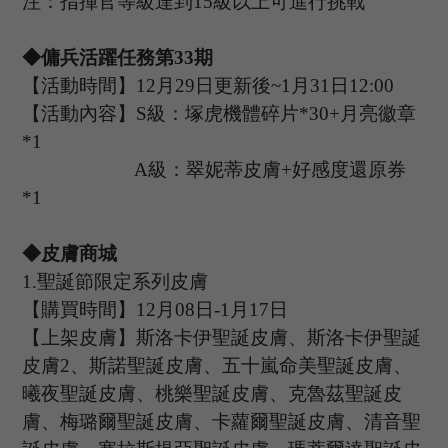
注：指揮官等級達到
15
級以上可進行挑戰
◆傭兵活躍任務第
3
3期
【活動時間】
1
2月
2
9日更新後
~1
月
31日1
2
:
00
【活動內容】
S級：塚虎機體碎片*
30+
月亮徽章
*
1
A
級：
翠妮蒂
皮膚
+
好感度還原券
*
1
◆皮膚商城
1
.
聖誕節限定系列皮膚
【購買時間】
12月08日-1月17日
【上架皮膚】斯洛卡伊聖誕皮膚、斯洛卡伊聖誕
皮膚
2、斯諾聖誕皮膚、五十嵐命美聖誕皮膚、
曦夜聖誕皮膚、桃樂聖誕皮膚、克魯茲聖誕皮
膚、梅璐爾聖誕皮膚、卡蘿爾聖誕皮膚、清音聖