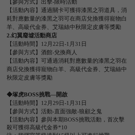
【參與方式】出擊
-限時活動
【活動內容】通過關卡可獲得漆黑之羽道具，消
耗對應數量的漆黑之羽可在商店兌換獲得寵物白
羊、高級代金券、艾瑞絲中秋限定皮膚等獎勵
2.
幻翼廢墟活動商店
【活動時間】
12
月
22
日
-1
月
31
日
【參與方式】酒館
-兌換商人
【活動內容】可通過消耗對應數量的漆黑之羽在
商店兌換獲得寵物白羊、高級代金券、艾瑞絲中
秋限定皮膚等獎勵
◆塚虎B
OSS
挑戰
—開啟
【活動時間】
12
月
29日
-1
月
31日
【參與方式】活動
-
直面強敵
-狼顧之鬼
【活動內容】參與本期
B
OSS
挑戰活動，首次擊
殺可獲得高級代金券
*
10