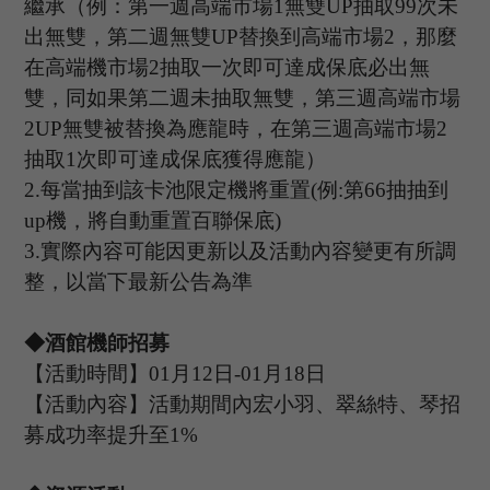
繼承（例：第一週高端市場
1
無雙
UP
抽取
99
次未
出無雙，第二週無雙
UP
替換到高端市場
2
，那麼
在高端機市場
2
抽取一次即可達成保底必出無
雙，同如果第二週未抽取無雙，第三週高端市場
2UP
無雙被替換為應龍時，在第三週高端市場
2
抽取
1
次即可達成保底獲得應龍）
2.
每當抽到該卡池限定機將重置
(
例
:
第
66
抽抽到
up
機，將自動重置百聯保底
)
3.
實際內容可能因更新以及活動內容變更有所調
整，以當下最新公告為準
◆酒館機師招募
【活動時間】
01
月
12
日
-01
月
18
日
【活動內容】活動期間內宏小羽、翠絲特、琴招
募成功率提升至
1%