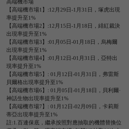
高端機市場
【高端機市場
1
】
:1
2月
2
9日
-1
月
31日，塚虎出現
率提升至
1%
【高端機市場
2
】
:
12
月
15
日
-1
月
18
日，緋紅裁決
出現率提升至
1%
【高端機市場
3
】
:
01
月
05
日
-01
月
18
日，烏梅爾
出現率提升至
1%
【高端機市場
4
】
:
01
月
12
日
-
01月
31
日，亞特出
現率提升至
1%
【高端機市場
5
】
:
01
月
12
日
-
01月
31
日，弗雷斯
貝爾格出現率提升至
1%
【高端機市場
6
】
: 01
月
05
日
-01
月
18
日，貝利爾
·
神話生物出現率提升至
1%
【高端機市場
7
】
: 01
月
12
日
-
0
2
月
09
日，卡莉斯
蒂亞出現率提升至
1%
註
:1.
百連保底，繼承按照對應抽取的機體替換位