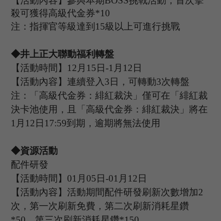
【活動內容】參與本期
B
OSS
挑戰活動，首次擊
殺可獲得高級代金券
*
10
注：指揮官等級達到
15
級以上可進行挑戰
◆井上正大聯動福利轉盤
【活動時間】
12
月
15
日
-1
月
1
2
日
【活動內容】連續登入
3日，可轉動3次轉盤
注：「高級代金券：緋紅裁決」僅可在「緋紅裁
決卡池使用，且「高級代金券：緋紅裁決」將在
1
月
1
2
日
1
7
:
59
到期，逾期將無法使用
◆資源活動
配件研發
【活動時間】
0
1
月
05
日
-01
月
12
日
【活動內容】活動期間配件研發刷新次數增加
2
次，第一次刷新免費，第二次刷新消耗星鑽
*
50
，第三次刷新消耗星鑽
*
150