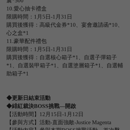
囊*
500
10.
愛心抽卡禮盒
限購時間：
1
月
5
日
-1
月
31
日
購買後獲得：高級代金券
*
10
、宴會邀請函
*
1
0、
心之盒*
1
11.
豪華配件禮包
限購時間：
1
月
5
日
-1
月
31
日
購買後獲得：自選核心箱子
*
1
、自選子彈箱子
*
1
、自選裝甲箱子
*
1
、自選塗層箱子
*
1
、自選輔
助箱子
*
1
◆更新日結束活動
◆緋紅裁決B
OSS
挑戰
—開啟
【活動時間】
12
月
15
日
-1
月
12
日
【參與方式】活動
-
直面強敵
-
Justice Magenta