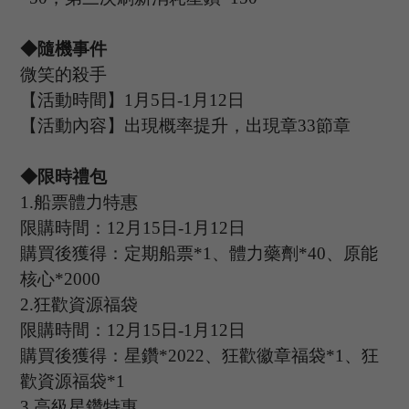
◆隨機事件
微笑的殺手
【活動時間】
1
月
5
日
-1
月
12
日
【活動內容】出現概率提升，出現章
33
節章
◆限時禮包
1.
船票體力特惠
限購時間：
12
月
15
日
-1
月
12
日
購買後獲得：定期船票
*
1
、體力藥劑
*
40
、原能
核心
*
2000
2.
狂歡資源福袋
限購時間：
12
月
15
日
-1
月
12
日
購買後獲得：星鑽
*
2022
、狂歡徽章福袋
*
1
、狂
歡資源福袋
*
1
3.
高級星鑽特惠