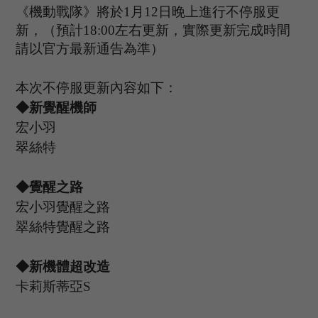
《機動戰隊》將於
1
月
12
日晚上進行不停服更
新，（預計
1
8
:
00
左右更新，實際更新完成時間
請以官方最新通告為準）
本次不停服更新內容如下：
◆新覺醒機師
宏小羽
翠絲特
◆覺醒之路
宏小羽覺醒之路
翠絲特覺醒之路
◆新機體超改造
卡莉斯蒂亞
S