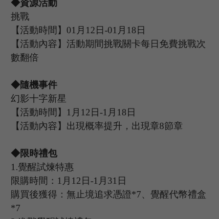
◆資源活動
挑戰
【活動時間】
0
1
月
12
日
-01
月
18
日
【活動內容】活動期間挑戰關卡每日免費挑戰次
數翻倍
◆隨機事件
幻影十字新星
【活動時間】
1
月
12
日
-1
月
18
日
【活動內容】出現概率提升，出現章
8
節章
◆限時禮包
1.
覺醒試煉特惠
限購時間：
1
月
12
日
-1
月
31
日
購買後獲得：無止境追求憑證
*
7
、覺醒代幣禮盒
*7