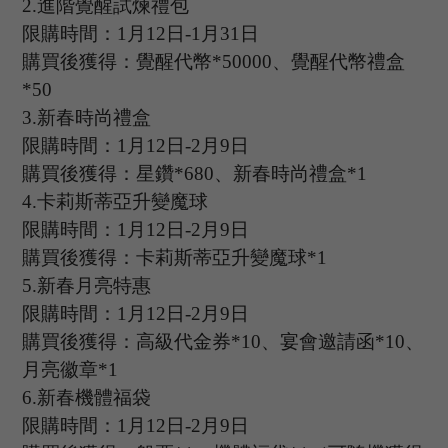
2.
進階覺醒試煉禮包
限購時間：
1
月
12
日
-1
月
31
日
購買後獲得：覺醒代幣
*
500
0
0
、覺醒代幣禮盒
*
5
0
3.
新春時尚禮盒
限購時間：
1
月
12
日
-2
月
9
日
購買後獲得：星鑽
*
680
、新春時尚禮盒
*
1
4.
卡莉斯蒂亞升變魔球
限購時間：
1
月
12
日
-2
月
9
日
購買後獲得：卡莉斯蒂亞升變魔球
*
1
5.
新春月亮特惠
限購時間：
1
月
12
日
-2
月
9
日
購買後獲得：高級代金券
*
10
、宴會邀請函
*
10
、
月亮徽章
*
1
6.
新春機體福袋
限購時間：
1
月
12
日
-2
月
9
日