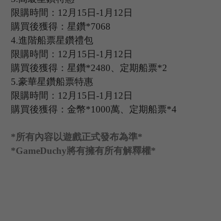
限購時間：
12
月
15
日
-1
月
12
日
購買後獲得：星鑽
*
7068
4.
進階船票星鑽禮包
限購時間：
12
月
15
日
-1
月
12
日
購買後獲得：星鑽
*
2480
、定期船票
*
2
5.
豪華星鑽船票特惠
限購時間：
12
月
15
日
-1
月
12
日
購買後獲得：金幣
*
1000
萬、定期船票
*
4
*
所有內容以遊戲正式發布為準
*
*GameDuchy
將有擁有所有解釋權
*