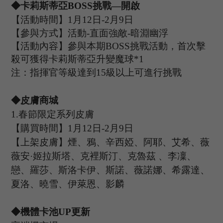
◆卡莉斯蒂亞B
OSS
挑戰
—開啟
【活動時間】
1
月
12
日
-2
月
9
日
【參與方式】活動
-
直面強敵
-暗淵幽浮
【活動內容】參與本期
B
OSS
挑戰活動，首次擊
殺可獲得卡莉斯蒂亞升變魔球
*
1
注：指揮官等級達到
15
級以上可進行挑戰
◆皮膚商城
1
.
春節限定系列皮膚
【購買時間】
1月12日-2月9日
【上架皮膚】煙、鴉、辛西婭、阿耶、艾希、薇
薇安
·姬拉斯塔、克裡斯汀、克魯茲
、李凜、
戀、羅莎、斯洛卡伊、斯諾、薇諾娜、希露達、
夏洛、曉雪、伊萊恩、影麟
◆機體卡池U
P
更新