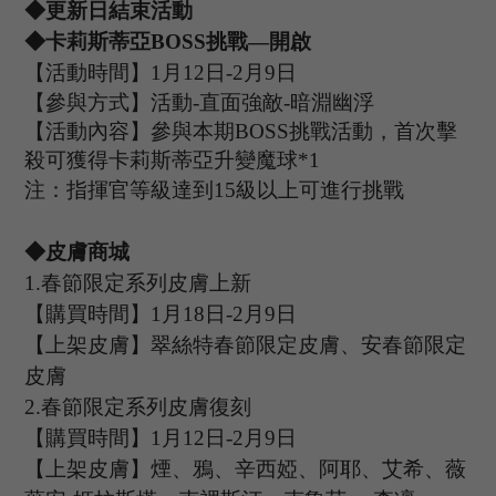
◆更新日結束活動
◆卡莉斯蒂亞B
OSS
挑戰
—開啟
【活動時間】
1
月
12
日
-2
月
9
日
【參與方式】活動
-
直面強敵
-暗淵幽浮
【活動內容】參與本期
B
OSS
挑戰活動，首次擊
殺可獲得卡莉斯蒂亞升變魔球
*
1
注：指揮官等級達到
15
級以上可進行挑戰
◆皮膚商城
1
.
春節限定系列皮膚上新
【購買時間】
1月18日-2月9日
【上架皮膚】翠絲特春節限定皮膚、安春節限定
皮膚
2.
春節限定系列皮膚復刻
【購買時間】
1月12日-2月9日
【上架皮膚】煙、鴉、辛西婭、阿耶、艾希、薇