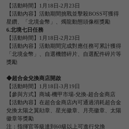
【活動時間】
1
月
18
日
-2
月
23
日
【活動內容】活動期間挑戰並擊殺
B
OSS
可獲得
星鑽、
「
北境金幣
」
、燭龍動態頭像框獎勵
6
.
北境七日任務
【活動時間】
1
月
18
日
-2
月
23
日
【活動內容】活動期間完成對應任務可累計獲得
「
北境金幣
」
、自選機體碎片、自選配件碎片等
獎勵
◆超合金兌換商店開啟
【活動時間】
1
月
1
8
日
-3
月
19
日
【參與方式】商城
-機甲市場-兌換-超合金商店
【活動內容】在超合金商店內可通過消耗超合金
兌換太陽之翼勛章、星光徽章、月亮徽章、太陽
徽章等獎勵
注：指揮官等級達到
60
級以上可進行兌換