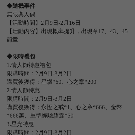
◆隨機事件
無限與人偶
【活動時間】
2
月
9
日
-2
月
16
日
【活動內容】出現概率提升，出現章
17
、
4
3
、
4
5
節章
◆限時禮包
1.
情人節特惠禮包
限購時間：
2
月
9
日
-3
月
2
日
購買後獲得：星鑽
*
60
、心之章
*
200
2.
情人節特惠
限購時間：
2
月
9
日
-3
月
2
日
購買後獲得：永恆之戒
*
1
、心之章
*666
、金幣
*
666
萬、重型經驗膠囊
*
50
3.
星光特惠
限購時間：
2
月
9
日
-3
月
2
日