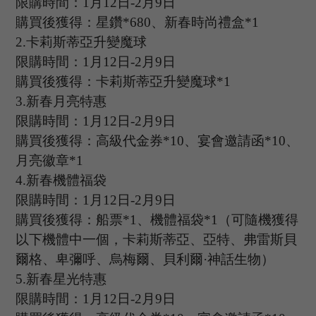
限購時間：
1
月
12
日
-2
月
9
日
購買後獲得：星鑽
*
680
、新春時尚禮盒
*
1
2.
卡莉斯蒂亞升變魔球
限購時間：
1
月
12
日
-2
月
9
日
購買後獲得：卡莉斯蒂亞升變魔球
*
1
3.
新春月亮特惠
限購時間：
1
月
12
日
-2
月
9
日
購買後獲得：高級代金券
*
10
、宴會邀請函
*
10
、
月亮徽章
*
1
4.
新春機體福袋
限購時間：
1
月
12
日
-2
月
9
日
購買後獲得：船票
*
1
、機體福袋
*
1
（可隨機獲得
以下機體中一個，卡莉斯蒂亞、亞特、弗雷斯貝
爾格、卑彌呼、烏梅爾、貝利爾
·神話生物）
5.
新春星光特惠
限購時間：
1
月
12
日
-2
月
9
日