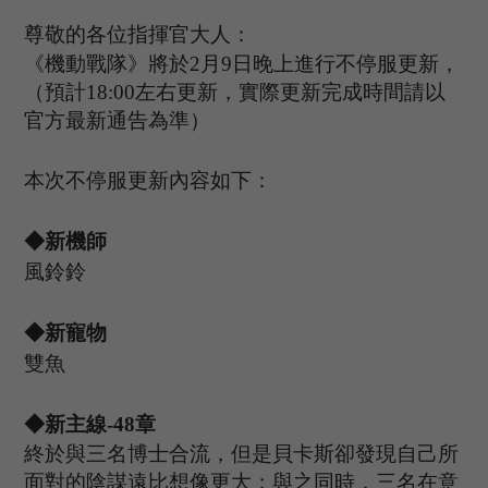
尊敬的各位指揮官大人：
《機動戰隊》將於
2
月
9
日晚上進行不停服更新，
（預計
1
8
:
00
左右更新，實際更新完成時間請以
官方最新通告為準）
本次不停服更新內容如下：
◆新機師
風鈴鈴
◆新寵物
雙魚
◆新主線-
48
章
終於與三名博士合流，但是貝卡斯卻發現自己所
面對的陰謀遠比想像更大；與之同時，三名在意