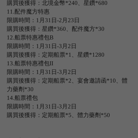
購買後獲得：北境金幣
*
240
、星鑽
*680
11.
配件魔方特惠
限購時間：
1
月
31
日
-2
月
23
日
購買後獲得：星鑽
*
360
、配件魔方
*30
12.
船票特惠禮包
B
限購時間：
1
月
31
日
-3
月
2
日
購買後獲得：定期船票
*
1
、星鑽
*1280
13.
船票特惠禮包
II
限購時間：
1
月
31
日
-3
月
2
日
購買後獲得：定期船票
*
2
、宴會邀請函
*10
、體
力藥劑
*30
14.
船票禮包
限購時間：
1
月
31
日
-3
月
2
日
購買後獲得：定期船票
*
5
、體力藥劑
*50