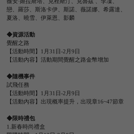
薇安
·姬拉斯塔、克裡斯汀、克魯茲
、李凜、
戀、羅莎、斯洛卡伊、斯諾、薇諾娜、希露達、
夏洛、曉雪、伊萊恩、影麟
◆資源活動
覺醒之路
【活動時間】
1
月
31
日
-2
月
9
日
【活動內容】活動期間覺醒之路金幣增加
◆隨機事件
試飛任務
【活動時間】
1
月
31
日
-2
月
9
日
【活動內容】出現概率提升，出現章
16
~
47
節章
◆限時禮包
1.
新春時尚禮盒