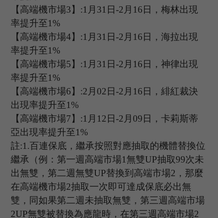
【高端機市場
3
】
:
1
月
31
日
-2
月
16
日，梅林出現
率提升至
1%
【高端機市場
4
】
:
1
月
31
日
-2
月
16
日，海拉出現
率提升至
1%
【高端機市場
5
】
:
1
月
31
日
-2
月
16
日，神律出現
率提升至
1%
【高端機市場
6
】
:2
月
02
日
-2
月
16
日，緋紅裁決
出現率提升至
1%
【高端機市場
7
】
:1
月
12
日
-2
月
09
日，卡莉斯蒂
亞出現率提升至
1%
註
:1.
百連保底，繼承按照對應抽取的機體替換位
繼承（例：第一週高端市場
1
無雙
UP
抽取
99
次未
出無雙，第二週無雙
UP
替換到高端市場
2
，那麼
在高端機市場
2
抽取一次即可達成保底必出無
雙，同如果第二週未抽取無雙，第三週高端市場
2UP
無雙被替換為應龍時，在第三週高端市場
2