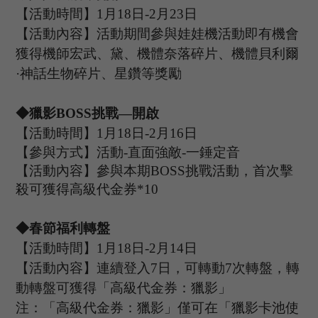
【活動時間】
1
月
18
日
-2
月
23
日
【活動內容】活動期間參與娃娃機活動即有機會
獲得機師宏武、黛、機體奈落碎片、機體貝利爾
·神話生物碎片、星鑽等獎勵
◆獵影B
OSS
挑戰
—開啟
【活動時間】
1
月
18
日
-2
月
16
日
【參與方式】活動
-
直面強敵
-一錘定音
【活動內容】參與本期
B
OSS
挑戰活動，首次擊
殺可獲得高級代金券
*
10
◆春節福利轉盤
【活動時間】
1
月
18
日
-2
月
1
4
日
【活動內容】連續登入
7
日，可轉動
7
次轉盤
，轉
動轉盤可獲得「高級代金券：獵影」
注：「高級代金券：獵影」僅可在「獵影卡池使