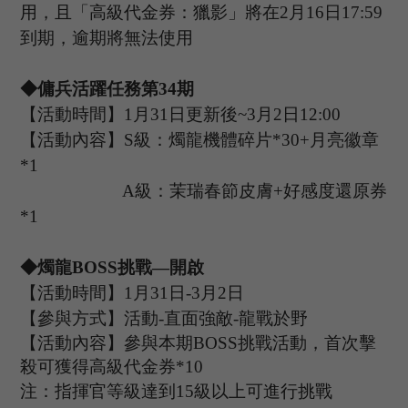
用，且「高級代金券：獵影」將在
2
月
1
6
日
1
7
:
59
到期，逾期將無法使用
◆傭兵活躍任務第
34
期
【活動時間】
1
月
31
日更新後
~3
月
2
日
1
2
:
00
【活動內容】
S級：燭龍機體碎片*
30+
月亮徽章
*
1
A
級：茉瑞春節皮膚
+
好感度還原券
*
1
◆燭龍B
OSS
挑戰
—開啟
【活動時間】
1
月
31
日
-3
月
2
日
【參與方式】活動
-
直面強敵
-龍戰於野
【活動內容】參與本期
B
OSS
挑戰活動，首次擊
殺可獲得高級代金券
*
10
注：指揮官等級達到
15
級以上可進行挑戰