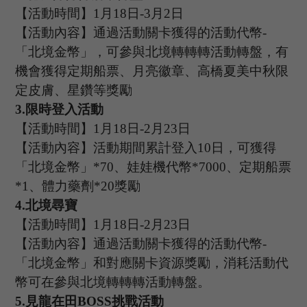
【活動時間】
1
月
18
日
-3
月
2
日
【活動內容】通過活動關卡獲得的活動代幣
-
「
北境金幣
」
，可參與北境轉轉轉活動轉盤，有
機會獲得定期船票、月亮徽章、高橋夏美中秋限
定皮膚、星鑽等獎勵
3
.
限時登入活動
【活動時間】
1
月
18
日
-2
月
23
日
【活動內容】活動期間累計登入
1
0
日，可獲得
「
北境金幣
」
*
70
、娃娃機代幣
*
7000
、定期船票
*
1
、體力藥劑
*
20
獎勵
4
.
北境尋寶
【活動時間】
1
月
18
日
-2
月
23
日
【活動內容】通過活動關卡獲得的活動代幣
-
「
北境金幣
」
和對應關卡資源獎勵，消耗活動代
幣可在參與北境轉轉轉活動轉盤。
5
.
見龍在田
B
OSS
挑戰活動