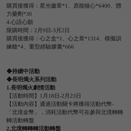
購買後獲得：星光徽章
*
1
、原能核心
*6400
、體
力藥劑
*30
4.
心語心願
限購時間：
2
月
9
日
-3
月
2
日
購買後獲得：心之盒
*
1
、心之章
*1314
、模擬訓
練艙
*
4
、重型經驗膠囊
*
666
◆持續中活動
◆長明燭火系列活動
1
.
長明燭火劇情活動
【活動時間】
1
月
18
日
-2
月
23
日
【活動內容】通過活動關卡將獲得活動代幣
-
「
北境金幣
」
，消耗活動代幣可在參與北境轉轉
轉活動轉盤
2.
北境轉轉轉活動轉盤