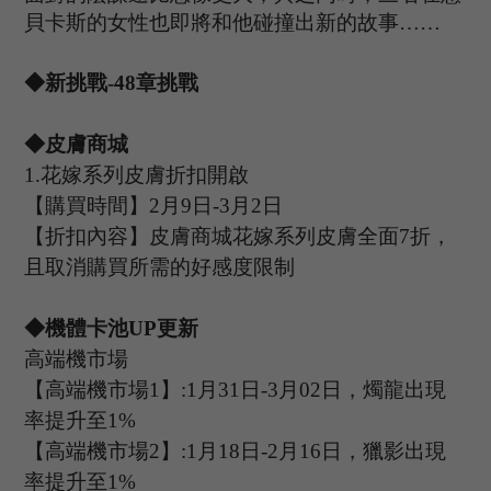
貝卡斯的女性也即將和他碰撞出新的故事
……
◆新挑戰-
48
章挑戰
◆皮膚商城
1
.
花嫁系列皮膚折扣開啟
【購買時間】
2月9日-3月2日
【折扣內容】皮膚商城花嫁系列皮膚全面
7折，
且取消購買所需的好感度限制
◆機體卡池U
P
更新
高端機市場
【高端機市場
1
】
:1
月
31
日
-3
月
0
2
日，燭龍出現
率提升至
1%
【高端機市場
2
】
:
1
月
18
日
-2
月
16
日，獵影出現
率提升至
1%