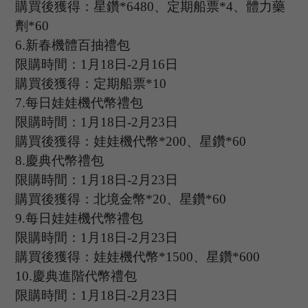
購買後獲得：星鑽
*
6480
、定期船票
*
4
、體力藥
劑
*
60
6.
新春機體百抽禮包
限購時間：
1
月
18
日
-2
月
16
日
購買後獲得：定期船票
*
10
7.
每日娃娃機代幣禮包
限購時間：
1
月
18
日
-2
月
23
日
購買後獲得：娃娃機代幣
*
200
、星鑽
*60
8.
慶典代幣禮包
限購時間：
1
月
18
日
-2
月
23
日
購買後獲得：北境金幣
*
20
、星鑽
*60
9.
每日娃娃機代幣禮包
限購時間：
1
月
18
日
-2
月
23
日
購買後獲得：娃娃機代幣
*
1500
、星鑽
*600
10.
慶典進階代幣禮包
限購時間：
1
月
18
日
-2
月
23
日