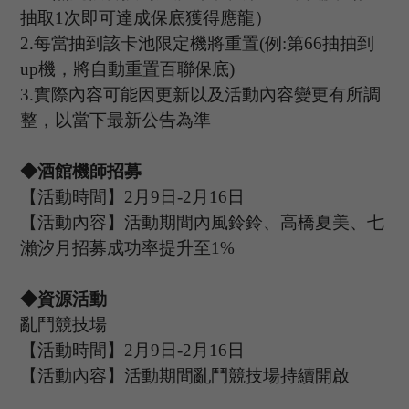
抽取
1
次即可達成保底獲得應龍）
2.
每當抽到該卡池限定機將重置
(
例
:
第
66
抽抽到
up
機，將自動重置百聯保底
)
3.
實際內容可能因更新以及活動內容變更有所調
整，以當下最新公告為準
◆酒館機師招募
【活動時間】
2
月
9
日
-2
月
16
日
【活動內容】活動期間內風鈴鈴、高橋夏美、七
瀨汐月招募成功率提升至
1%
◆資源活動
亂鬥競技場
【活動時間】
2
月
9
日
-2
月
16
日
【活動內容】活動期間亂鬥競技場持續開啟