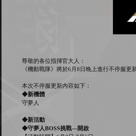
尊敬的各位指揮官大人：
《機動戰隊》將於
6
月
8
日晚上進行不停服更
本次不停服更新內容如下：
◆新機體
守夢人
◆新活動
◆守夢人B
OSS
挑戰
—開啟