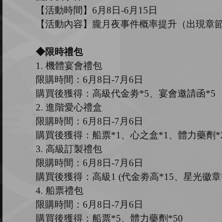
【活動時間】
6
月
8
日
-
6
月
15
日
【活動內容】
朧月夜
事件概率提升（出現章
◆限時禮包
1.
機體宴會禮包
限購時間：
6
月
8
日
-7
月
6
日
購買後獲得：高級代金劵
*
5
、
宴會邀請函
*
5
2.
進階愛心禮盒
限購時間：
6
月
8
日
-7
月
6
日
購買後獲得：船票
*1
、
心之盒
*1
、
體力藥劑
*
3.
高級訂製禮包
限購時間：
6
月
8
日
-7
月
6
日
購買後獲得：高級
1 (代金劵高
*
15、星光徽章
4.
船票禮包
限購時間：
6
月
8
日
-7
月
6
日
購買後獲得：船票
*5
、
體力藥劑
*50