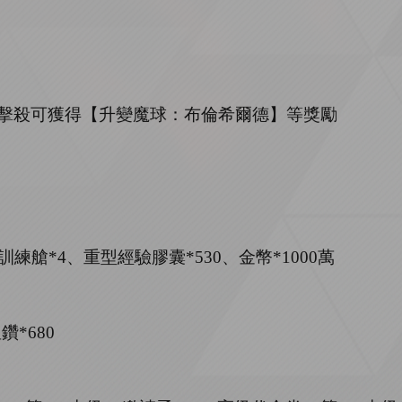
擊殺可獲得【升變魔球：布倫希爾德】等獎勵
訓練艙
*
4
、重型經驗膠囊
*
530
、金幣
*
1000
萬
星鑽
*
680