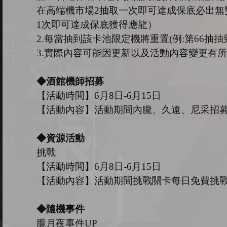
在高端機市場
2
抽取一次即可達成保底必出無
1
次即可達成保底獲得應龍）
2.
每當抽到該卡池限定機將重置
(
例
:
第
66
抽抽
3.
實際內容可能因更新以及活動內容變更有所
◆酒館機師招募
【活動時間】
6
月
8
日
-6
月
15
日
【活動內容】活動期間內朧、久遠、尼采招
◆資源活動
挑戰
【活動時間】
6
月
8
日
-6
月
15
日
【活動內容】活動期間挑戰關卡每日免費挑
◆隨機事件
朧月夜事件
UP