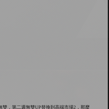
無雙，第二週無雙
UP
替換到高端市場
2
，那麼