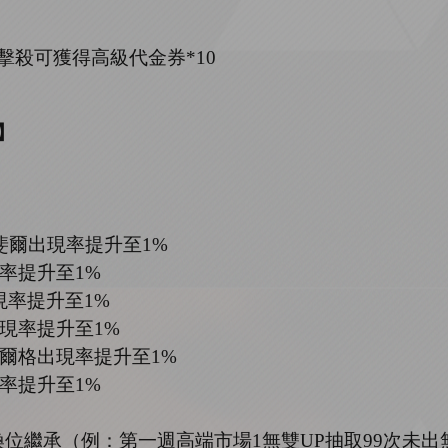
擊殺可獲得高級代金券
*
10
0】
斐爾出現率提升至
1%
率提升至
1%
現率提升至
1%
現率提升至
1%
爾格出現率提升至
1%
率提升至
1%
換位繼承（例：第一週高端市場
1
無雙
UP
抽取
99
次未出