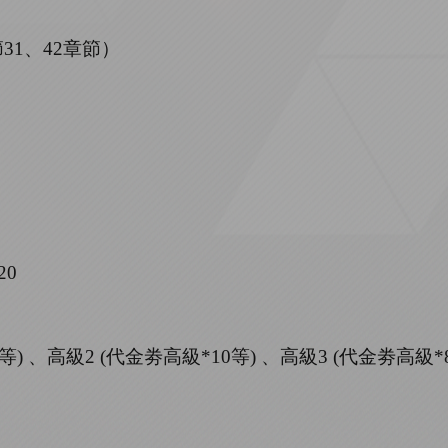
節
31、42
章節
）
20
等)
、
高級
2 (代金劵高級
*
10等)
、
高級
3 (代金劵高
級
*