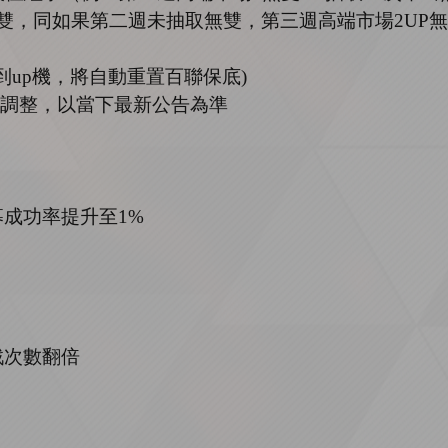
雙，同如果第二週未抽取無雙，第三週高端市場
2UP
無
到
up
機，將自動重置百聯保底
)
調整，以當下最新公告為準
募成功率提升至
1%
戰次數翻倍