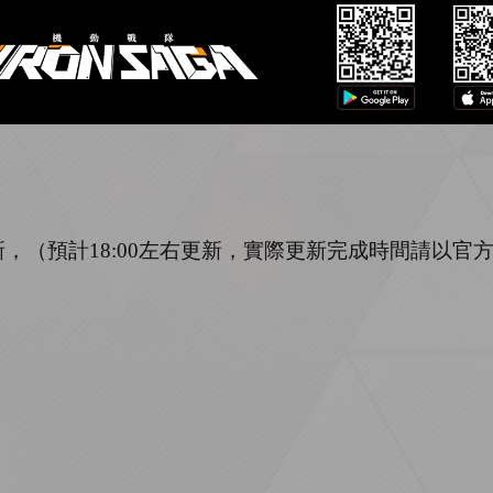
新，（預計
1
8
:
00
左右更新，實際更新完成時間請以官