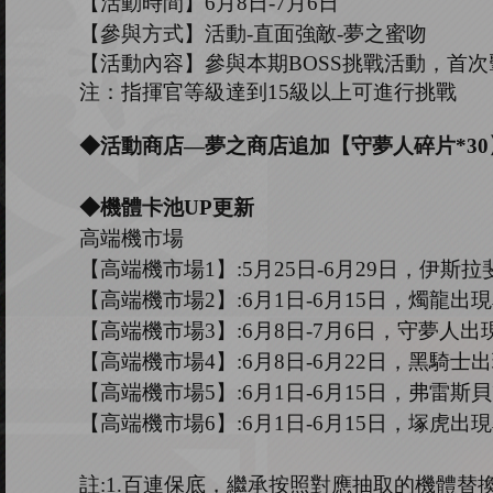
【活動時間】
6
月
8
日
-7
月
6
日
【參與方式】
活動
-
直面強敵
-夢之蜜吻
【活動內容】參與本期
B
OSS
挑戰活動，首次
注：指揮官等級達到
15
級以上可進行挑戰
◆活動商店
—
夢之商店追加【守夢人碎片
*3
◆機體卡池U
P
更新
高端機市場
【高端機市場
1
】
:5
月
25
日
-6
月
29
日，伊斯拉
【高端機市場
2
】
:
6
月
1
日
-6
月
15
日，燭龍出現
【高端機市場
3
】
:
6
月
8
日
-7
月
6
日，守夢人出
【高端機市場
4
】
:
6
月
8
日
-6
月
22
日，黑騎士出
【高端機市場
5
】
:
6
月
1
日
-6
月
15
日，弗雷斯貝
【高端機市場
6
】
:6
月
1
日
-6
月
15
日，塚虎出現
註
:1.
百連保底，繼承按照對應抽取的機體替