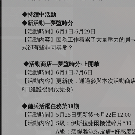
◆持續中活動
◆新活動—夢墮時分
【活動時間】
6
月
1
日
-6
月
29
日
【活動內容】因為工作積累了大量壓力的貝
式卻有些非同尋常？
◆活動商店
—
夢墮時分
·上
開啟
【活動時間】
6
月
1
日
-
7
月
6
日
【活動內容】
更新後，通過參與本次活動商
8日維護後開啟兌換）
◆
傭兵活躍任務第
38
期
【活動時間】
5
月
25
日更新後
~6
月
2
2
日
1
2
:
00
【活動內容】
S級：伊斯拉斐爾
機體碎片
*
30+
A
級：碧緹雅泳裝皮膚
+
好感度