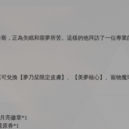
卡斯，正為失眠和噩夢所苦。這樣的他拜訪了一位專業
店可兌換
【夢乃栞限定皮膚】、【美夢核心】、寵物魔
月亮徽章
*
1
還原券
*
1