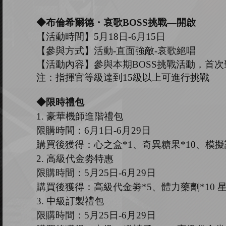
◆
布倫希爾德
・哀
歌
B
OSS
挑戰
—開啟
【活動時間】
5
月
18
日
-6
月
15
日
【參與方式】
活動
-
直面強敵
-哀歌絕唱
【活動內容】參與本期
B
OSS
挑戰活動，首次
注：指揮官等級達到
15
級以上可進行挑戰
◆限時禮包
1.
豪華機師進階禮包
限購時間：
6
月
1
日
-6
月
29
日
購買後獲得：心之盒
*
1
、奇異糖果
*
10
、模擬
2.
高級代金劵特惠
限購時間：
5
月
25
日
-6
月
29
日
購買後獲得：高級代金劵
*
5
、
體力藥劑
*
10 
3.
中級訂製禮包
限購時間：
5
月
25
日
-6
月
29
日