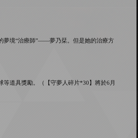
的夢境
“治療師”——夢乃栞。但是她的治療方
球等道具獎勵。（
【守夢人碎片
*30】
將於
6月