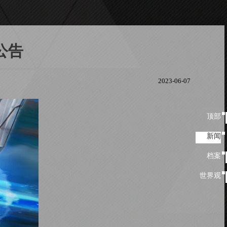
公告
2023-06-07
顶部
顶
部
新闻
新闻
档案
档
案
世界观
世
界
观