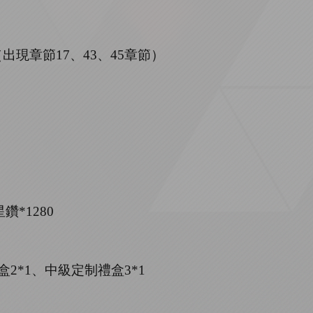
（出現章節
17、43、45章節
）
鑽*1280
盒2*1、中級定制禮盒3*1