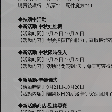
購買後獲得：船票
*4、配件魔方*40
◆持續中活動
◆
新活動
-中秋娃娃機
【活動時間】
9
月
27
日
-10
月
26
日
【活動內容】考驗指揮官的眼力，贏取機體
◆
新活動
-中秋限時登入
【活動時間】
9
月
27
日
-10
月
25
日
【活動內容】活動期間簽到
7天，每天可獲得
◆
新活動
-聖鑄儀式
【活動時間】
9
月
21
日
-10
月
26
日
【活動內容】離開多日的斯洛卡伊突然回到
◆
新活動商店
-聖鑄尋寶