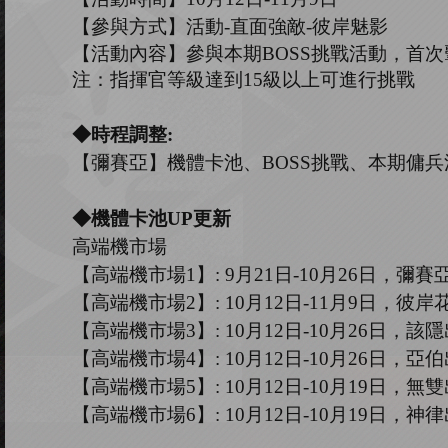
【參與方式】
活動
-
直面強敵
-彼岸魅影
【活動內容】參與本期
B
OSS
挑戰活動，首次
注：指揮官等級達到
15
級以上可進行挑戰
◆
時程調整
:
【彌賽亞】機體卡池、
BOSS挑戰、本期傭
◆機體卡池U
P
更新
高端機市場
【高端機市場
1
】
: 9
月
21
日
-10
月
26
日，
彌賽
【高端機市場
2
】
:
10
月
12
日
-11
月
9
日，彼岸
【高端機市場
3
】
:
10
月
12
日
-10
月
26
日，該隱
【高端機市場
4
】
:
10
月
12
日
-10
月
26
日，
亞伯
【高端機市場
5
】
:
10
月
12
日
-10
月
19
日，無雙
【高端機市場
6
】
: 10
月
12
日
-10
月
19
日，神律