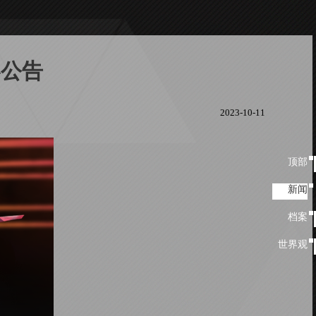
容公告
2023-10-11
顶部
顶
部
新闻
新闻
档案
档
案
世界观
世
界
观