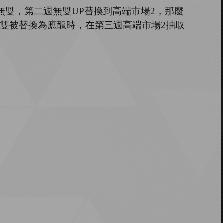
無雙，第二週無雙
UP
替換到高端市場
2
，那麼
雙被替換為應龍時，在第三週高端市場
2
抽取