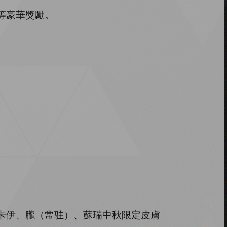
等豪華獎勵。
卡伊、朧（常驻）、蘇瑞
中秋限定皮膚