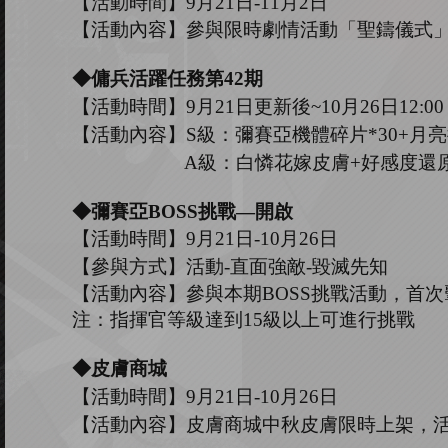
【活動時間】
9
月
21
日
-11
月
2
日
【活動內容】參與限時劇情活動「聖鑄儀式
◆傭兵活躍任務第
42
期
【活動時間】
9
月
2
1
日更新後
~
10
月
26
日
12:00
【活動內容】
S級：彌賽亞機體碎片*30+月亮
A級：白憐花嫁皮膚+好感度還原
◆彌賽亞B
OSS
挑戰
—開啟
【活動時間】
9
月
21
日
-10
月
26
日
【參與方式】
活動
-
直面強敵
-毀滅先知
【活動內容】參與本期
B
OSS
挑戰活動，首次
注：指揮官等級達到
15
級以上可進行挑戰
◆皮膚商城
【活動時間】
9
月
21
日
-
10
月
26
日
【活動內容】皮膚商城中秋皮膚限時上架，