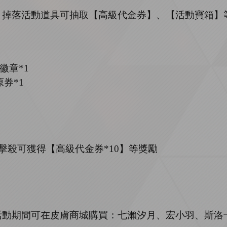
」掉落活動道具可抽取【高級代金券】、【活動寶箱】
徽章*1
券*1
擊殺可獲得【高級代金券
*
10
】等獎勵
活動期間可在皮膚商城購買：
七瀨
汐月
、宏小羽、斯洛