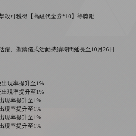
擊殺可獲得【高級代金券
*
10
】等獎勵
兵活躍、聖鑄儀式活動持續時間延長至10月26日
亞
出現率提升至
1%
花出現率提升至
1%
出現率提升至
1%
出現率提升至
1%
出現率提升至
1%
出現率提升至
1%