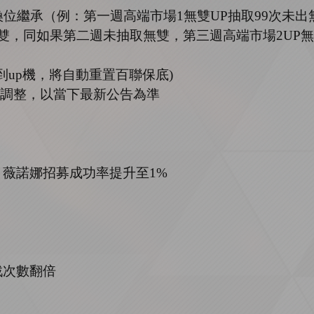
換位繼承（例：第一週高端市場
1
無雙
UP
抽取
99
次未出
雙，同如果第二週未抽取無雙，第三週高端市場
2UP
無
到
up
機，將自動重置百聯保底
)
調整，以當下最新公告為準
、
薇諾娜招募成功率提升至
1%
戰次數翻倍