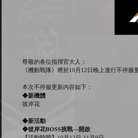
尊敬的各位指揮官大人：
《機動戰隊》將於
10
月
12
日晚上進行不停服
本次不停服更新內容如下：
◆新機體
彼岸花
◆新活動
◆彼岸花B
OSS
挑戰
—開啟
【活動時間】
10
月
12
日
-11
月
9
日