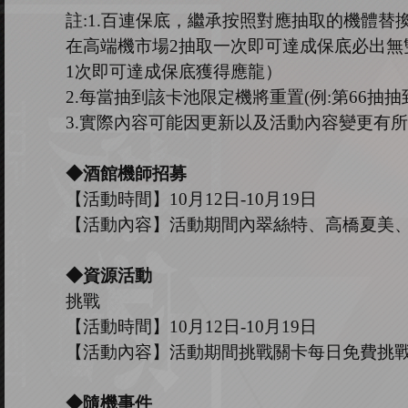
註
:1.
百連保底，繼承按照對應抽取的機體替
在高端機市場
2
抽取一次即可達成保底必出無
1
次即可達成保底獲得應龍）
2.
每當抽到該卡池限定機將重置
(
例
:
第
66
抽抽
3.
實際內容可能因更新以及活動內容變更有所
◆酒館機師招募
【活動時間】
10
月
12
日
-10
月
19
日
【活動內容】活動期間內翠絲特
、
高橋夏美
◆資源活動
挑戰
【活動時間】
10
月
12
日
-10
月
19
日
【活動內容】活動期間挑戰關卡每日免費挑
◆隨機事件