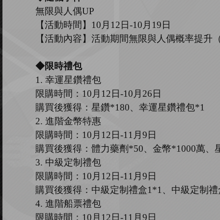
無限與人偶
UP
【活動時間】
10
月
12
日
-10
月
19
日
【活動內容】活動期間
無限與人偶
概率提升
◆限時禮包
1.
幸運星鑽禮包
限購時間：
10
月
12
日
-10
月
26
日
購買後獲得：星鑽
*180、幸運星鑽禮包*1
2.
進階金幣特惠
限購時間：
10
月
12
日
-11
月
9
日
購買後獲得：體力藥劑
*50、金幣*1000萬、星
3.
中級定制禮包
限購時間：
10
月
12
日
-11
月
9
日
購買後獲得：中級定制禮盒
1*1、中級定制禮
4.
進階船票禮包
限購時間：
10
月
12
日
-11
月
9
日