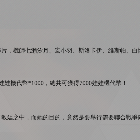
碎片，機師七瀨汐月、宏小羽、斯洛卡伊、維斯帕、白
娃娃機代幣*
1000
，總共可獲得
7
000
娃娃機代幣！
了教廷之中，而她的目的，竟然是要舉行需要聯合戰爭