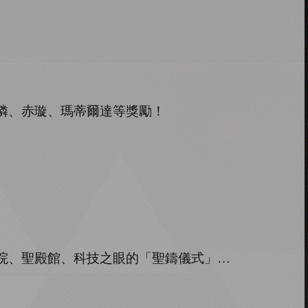
憐、赤璇、瑪蒂爾達等獎勵
！
院、聖殿館、科技之眼的「聖鑄儀式」
…