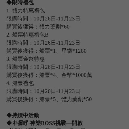
◆限時禮包
1.
體力特惠禮包
限購時間：
10
月
26
日
-11
月
23
日
購買後獲得：體力藥劑
*60
2.
船票特惠禮包
B
限購時間：
10
月
26
日
-11
月
23
日
購買後獲得：船票
*1、星鑽*1280
3.
船票金幣特惠
限購時間：
10
月
26
日
-11
月
23
日
購買後獲得：船票
*4、金幣*1000萬
4.
船票禮包
限購時間：
10
月
26
日
-11
月
23
日
購買後獲得：船票
*5、體力藥劑*50
◆持續中活動
◆卑彌呼·神樂B
OSS
挑戰
—開啟