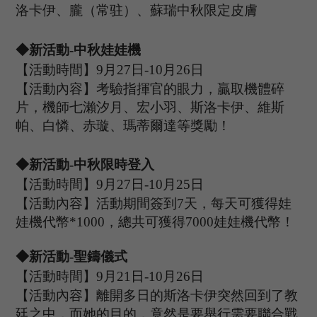
洛卡伊、朧（常驻）、蘇瑞
中秋限定皮膚
◆
新活動
-中秋娃娃機
【活動時間】
9
月
27
日
-10
月
26
日
【活動內容】考驗指揮官的眼力，贏取機體碎
片，機師七瀨汐月、宏小羽、斯洛卡伊、維斯
帕、白憐、赤璇、瑪蒂爾達等獎勵
！
◆
新活動
-中秋限時登入
【活動時間】
9
月
27
日
-10
月
25
日
【活動內容】活動期間簽到
7天，每天可獲得娃
娃機代幣*
1000
，總共可獲得
7
000
娃娃機代幣！
◆
新活動
-聖鑄儀式
【活動時間】
9
月
21
日
-10
月
26
日
【活動內容】離開多日的斯洛卡伊突然回到了教
廷之中，而她的目的，竟然是要舉行需要聯合戰