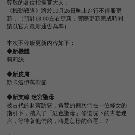
尊敬的各位指揮官大人：
《機動戰隊》將於
10
月
26
日晚上進行不停服更
新，（預計
1
8
:
00
左右更新，實際更新完成時間
請以官方最新通告為準）
本次不停服更新內容如下：
◆新機體
莉莉絲
◆新皮膚
斯卡洛伊萬聖節
◆新支線
-
迷宮聖母
被古代的財寶誘惑，貪婪的傭兵們在一位修女的
指引下，踏入了「紅色聖母」修道院下的古老迷
宮，等待著他們的，將是怎樣的命運
…？