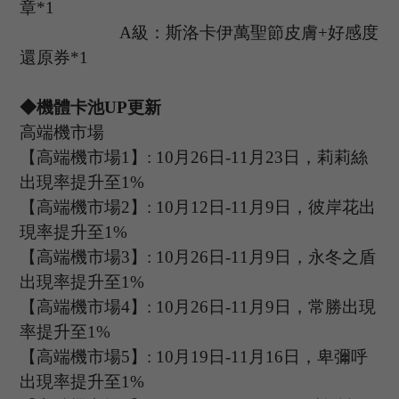
章*1
A級：斯洛卡伊萬聖節皮膚+好感度
還原券*1
◆機體卡池U
P
更新
高端機市場
【高端機市場
1
】
: 10
月
26
日
-11
月
23
日，
莉莉絲
出現率提升至
1%
【高端機市場
2
】
:
10
月
12
日
-11
月
9
日，彼岸花出
現率提升至
1%
【高端機市場
3
】
:
10
月
26
日
-11
月
9
日，永冬之盾
出現率提升至
1%
【高端機市場
4
】
:
10
月
26
日
-11
月
9
日，
常勝
出現
率提升至
1%
【高端機市場
5
】
:
10
月
19
日
-11
月
16
日，卑彌呼
出現率提升至
1%