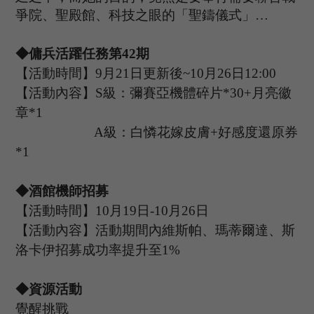
爭院、聖殿館、科技之眼的「聖鑄儀式」
…
◆傭兵活躍任務第
42
期
【活動時間】
9
月
2
1
日更新後
~
10
月
26
日
12:00
【活動內容】
S級：彌賽亞機體碎片*30+月亮徽
章*1
A級：白憐花嫁皮膚+好感度還原券
*1
◆酒館機師招募
【活動時間】
10
月
19
日
-10
月
26
日
【活動內容】活動期間內維斯帕
、瑪蒂爾達、斯
洛卡伊
招募成功率提升至
1%
◆資源活動
覺醒挑戰