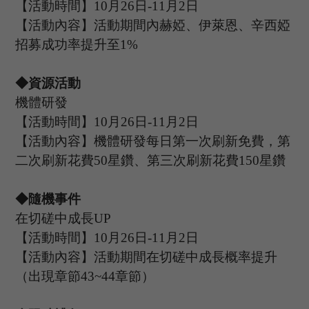
【活動時間】
10
月
26
日
-11
月
2
日
【活動內容】活動期間內赫婭、伊萊恩、辛西婭
招募成功率提升至
1%
◆資源活動
機體研發
【活動時間】
10
月
26
日
-11
月
2
日
【活動內容】機體研發每日第一次刷新免費，第
二次刷新花費
50星鑽、第三次刷新花費150星鑽
◆隨機事件
在切磋中成長
UP
【活動時間】
10
月
26
日
-11
月
2
日
【活動內容】活動期間
在切磋中成長
概率提升
（出現章節
43~44章節
）