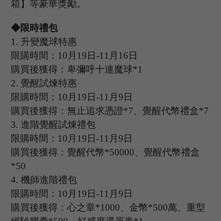
箱】等豪華獎勵。
◆限時禮包
1.
升變魔球特惠
限購時間：
10
月
19
日
-11
月
16
日
購買後獲得：卑彌呼十連魔球
*1
2.
覺醒試煉特惠
限購時間：
10
月
19
日
-11
月
9
日
購買後獲得：無止追求憑證
*
7
、
覺醒代幣禮盒
*
7
3.
進階覺醒試煉禮包
限購時間：
10
月
19
日
-11
月
9
日
購買後獲得：覺醒代幣
*
50000
、
覺醒代幣禮盒
*
50
4.
機師進階禮包
限購時間：
10
月
19
日
-11
月
9
日
購買後獲得：心之章
*
1000
、
金幣
*
500萬
、
重型