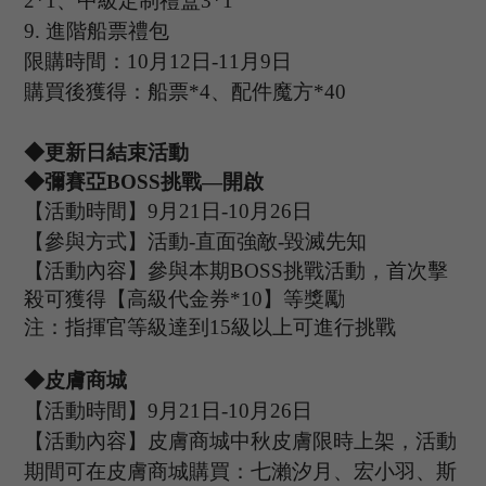
2*1、中級定制禮盒3*1
9.
進階船票禮包
限購時間：
10
月
12
日
-11
月
9
日
購買後獲得：船票
*4、配件魔方*40
◆更新日結束活動
◆彌賽亞B
OSS
挑戰
—開啟
【活動時間】
9
月
21
日
-10
月
26
日
【參與方式】
活動
-
直面強敵
-毀滅先知
【活動內容】參與本期
B
OSS
挑戰活動，首次擊
殺可獲得【高級代金券
*
10
】等獎勵
注：指揮官等級達到
15
級以上可進行挑戰
◆皮膚商城
【活動時間】
9
月
21
日
-
10
月
26
日
【活動內容】皮膚商城中秋皮膚限時上架，活動
期間可在皮膚商城購買：
七瀨
汐月
、宏小羽、斯