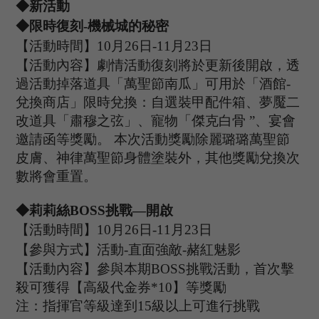
◆新活動
◆限時復刻
-機械城的秘密
【活動時間】
10
月
26
日
-11
月
23
日
【活動內容】劇情活動復刻將於更新後開啟，透
過活動掉落道具「萬聖節南瓜」可用於「酒館
-
兌換商店」限時兌換：自選裝甲配件箱、夢魘二
改道具「肅穆之弦」、寵物「傑克白骨 ”、宴會
邀請函等獎勵。 本次活動獎勵除麗璐璐萬聖節
皮膚、神律萬聖節身體塗裝外，其他獎勵兌換次
數將會重置。
◆莉莉絲B
OSS
挑戰
—開啟
【活動時間】
10
月
26
日
-11
月
23
日
【參與方式】
活動
-
直面強敵
-赭紅魅影
【活動內容】參與本期
B
OSS
挑戰活動，首次擊
殺可獲得【高級代金券
*
10
】等獎勵
注：指揮官等級達到
15
級以上可進行挑戰