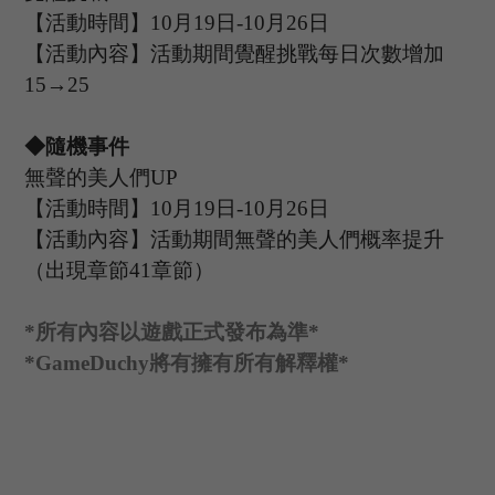
【活動時間】
10
月
19
日
-10
月
26
日
【活動內容】活動期間覺醒挑戰每日次數增加
15→25
◆隨機事件
無聲的美人們
UP
【活動時間】
10
月
19
日
-10
月
26
日
【活動內容】活動期間
無聲的美人們
概率提升
（出現章節
41章節
）
*
所有內容以遊戲正式發布為準
*
*GameDuchy
將有擁有所有解釋權
*