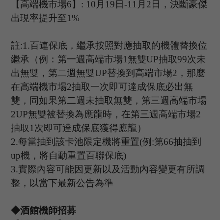
【高端機市場
6
】
: 10
月
19
日
-11
月
2
日，決斷豪傑
出現率提升至
1%
註
:1.
百連保底，繼承按照對應抽取的機體替換位
繼承（例：第一週高端市場
1
無雙
UP
抽取
99
次未
出無雙，第二週無雙
UP
替換到高端市場
2
，那麼
在高端機市場
2
抽取一次即可達成保底必出無
雙，同如果第二週未抽取無雙，第三週高端市場
2UP
無雙被替換為應龍時，在第三週高端市場
2
抽取
1
次即可達成保底獲得應龍）
2.
每當抽到該卡池限定機將重置
(
例
:
第
66
抽抽到
up
機，將自動重置百聯保底
)
3.
實際內容可能因更新以及活動內容變更有所調
整，以當下最新公告為準
◆酒館機師招募