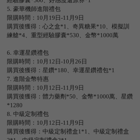
經驗膠囊
*
500
、
好感度還原
券
*
1
5.
豪華機師進階禮包
限購時間：
10
月
19
日
-11
月
9
日
購買後獲得：心之盒
*
1
、
奇異糖果
*
10
、
模擬訓
練艙
*
4
、
重型經驗膠囊
*
530
、
金幣
*
1000萬
6.
幸運星鑽禮包
限購時間：
10
月
12
日
-10
月
26
日
購買後獲得：星鑽
*180、幸運星鑽禮包*1
7.
進階金幣特惠
限購時間：
10
月
12
日
-11
月
9
日
購買後獲得：體力藥劑
*50、金幣*1000萬、星鑽
*1280
8.
中級定制禮包
限購時間：
10
月
12
日
-11
月
9
日
購買後獲得：中級定制禮盒
1*1、中級定制禮盒