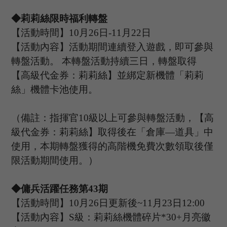
◆莉莉絲限時福利轉盤
【活動時間】
10
月
26
日
-11
月
22
日
【活動內容】活動期間連續登入遊戲，即可參與
轉盤活動。
本轉盤活動持續三日，轉盤取得
【高級代金券：莉莉絲】並綁定新機體「莉莉
絲」機體卡池使用。
（備註：指揮官
10級以上可參與轉盤活動，【高
級代金券：莉莉絲】取得後在「倉庫—道具」中
使用，本期轉盤獲得的高階機免費次數領取後僅
限活動期間使用。）
◆傭兵活躍任務第
43
期
【活動時間】
10
月
2
6
日更新後
~
11
月
23
日
12:00
【活動內容】
S級：莉莉絲機體碎片*30+月亮徽