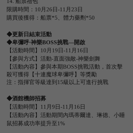
14.
船票禮包
限購時間：
10
月
26
日
-11
月
23
日
購買後獲得：船票
*5、體力藥劑*50
◆更新日結束活動
◆卑彌呼·神樂B
OSS
挑戰
—開啟
【活動時間】
10
月
19
日
-11
月
16
日
【參與方式】
活動
-
直面強敵
-神樂劍舞
【活動內容】參與本期
B
OSS
挑戰活動，首次擊
殺可獲得【十連魔球卑彌呼】等獎勵
注：指揮官等級達到
15
級以上可進行挑戰
◆酒館機師招募
【活動時間】
11
月
9
日
-11
月
16
日
【活動內容】活動期間內
瑪蒂爾達、琳德、小睡
鼠
招募成功率提升至
1%