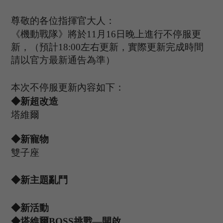
尊敬的各位指揮官大人：
《機動戰隊》將於
11
月
16
日晚上進行不停服更
新，（預計
1
8
:
00
左右更新，實際更新完成時間
請以官方最新通告為準）
本次不停服更新內容如下：
◆新超改造
塔維爾
◆新寵物
雙子座
◆新主題亂鬥
◆新活動
◆塔維爾B
OSS
挑戰
—開啟