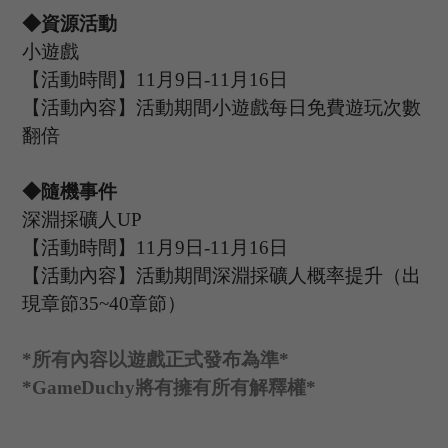
◆資源活動
小遊戲
【活動時間】
11
月
9
日
-11
月
16
日
【活動內容】活動期間小遊戲每日免費遊玩次數
翻倍
◆隨機事件
深淵採礦人
UP
【活動時間】
11
月
9
日
-11
月
16
日
【活動內容】活動期間
深淵採礦人
概率提升（出
現章節
35~40章節
）
*
所有內容以遊戲正式發布為準
*
*GameDuchy
將有擁有所有解釋權
*