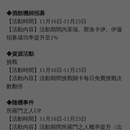
◆酒館機師招募
【活動時間】
11
月
16
日
-11
月
23
日
【活動內容】活動期間內茉瑞
、斯洛卡伊、伊蓮
招募成功率提升至
1%
◆資源活動
挑戰
【活動時間】
11
月
16
日
-11
月
23
日
【活動內容】活動期間挑戰關卡每日免費挑戰次
數翻倍
◆隨機事件
所羅門之人
UP
【活動時間】
11
月
16
日
-11
月
23
日
【活動內容】活動期間
所羅門之人
概率提升（出