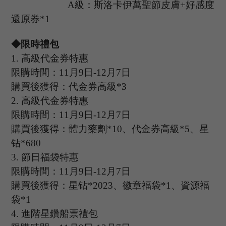
A級：斯洛卡伊萬聖節皮膚+好感度
還原券*1
◆限時禮包
1.
高級代金券特惠
限購時間：
11
月
9
日
-12
月
7
日
購買後獲得：代金券高級
*3
2.
高級代金券特惠
限購時間：
11
月
9
日
-12
月
7
日
購買後獲得：體力藥劑
*10、代金券高級*5、星
钻*680
3.
節日福袋特惠
限購時間：
11
月
9
日
-12
月
7
日
購買後獲得：星钻
*2023、徽章福袋*1、資源福
袋*1
4.
進階星鑽船票禮包