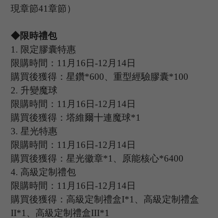
現章節
41章節
）
◆限時禮包
1.
限定膠囊特惠
限購時間：
11
月
16
日
-12
月
14
日
購買後獲得：星鑽
*600、重型經驗膠囊*100
2.
升變魔球
限購時間：
11
月
16
日
-12
月
14
日
購買後獲得：塔維爾十連魔球
*1
3.
星光特惠
限購時間：
11
月
16
日
-12
月
14
日
購買後獲得：星光徽章
*1、原能核心*6400
4.
高級定制禮包
限購時間：
11
月
16
日
-12
月
14
日
購買後獲得：高級定制禮盒
I*1、高級定制禮盒
II*1、高級定制禮盒III*1