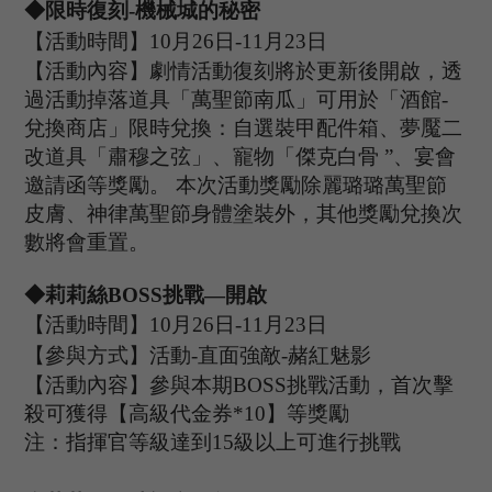
◆限時復刻
-機械城的秘密
【活動時間】
10
月
26
日
-11
月
23
日
【活動內容】劇情活動復刻將於更新後開啟，透
過活動掉落道具「萬聖節南瓜」可用於「酒館
-
兌換商店」限時兌換：自選裝甲配件箱、夢魘二
改道具「肅穆之弦」、寵物「傑克白骨 ”、宴會
邀請函等獎勵。 本次活動獎勵除麗璐璐萬聖節
皮膚、神律萬聖節身體塗裝外，其他獎勵兌換次
數將會重置。
◆莉莉絲B
OSS
挑戰
—開啟
【活動時間】
10
月
26
日
-11
月
23
日
【參與方式】
活動
-
直面強敵
-赭紅魅影
【活動內容】參與本期
B
OSS
挑戰活動，首次擊
殺可獲得【高級代金券
*
10
】等獎勵
注：指揮官等級達到
15
級以上可進行挑戰