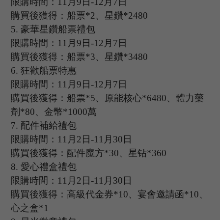
限購時間：
11
月
9
日
-12
月
7
日
購買後獲得：船票
*2、星鑽*2480
5.
豪華星鑽船票禮包
限購時間：
11
月
9
日
-12
月
7
日
購買後獲得：船票
*3、星鑽*3480
6.
狂歡船票特惠
限購時間：
11
月
9
日
-12
月
7
日
購買後獲得：船票
*5、原能核心*6480、體力藥
劑*80、金幣*1000萬
7.
配件補給禮包
限購時間：
11
月
2
日
-11
月
30
日
購買後獲得：配件魔方
*30、星钻*360
8.
愛心禮盒禮包
限購時間：
11
月
2
日
-11
月
30
日
購買後獲得：
高級代金券
*10、宴會邀請函*10、
心之盒*1