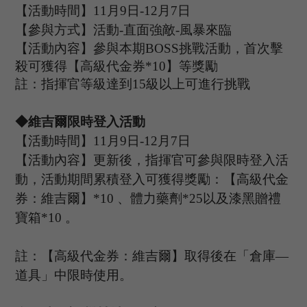
【活動時間】
11
月
9
日
-12
月
7
日
【參與方式】
活動
-
直面強敵
-風暴來臨
【活動內容】參與本期
B
OSS
挑戰活動，首次擊
殺可獲得【高級代金券
*
10
】等獎勵
註：指揮官等級達到
15
級以上可進行挑戰
◆維吉爾限時登入活動
【活動時間】
11
月
9
日
-12
月
7
日
【活動內容】更新後，指揮官可
參與限時登入活
動，活動期間累積登入可獲得獎勵：【高級代金
券：維吉爾】
*10 、體力藥劑*25以及漆黑贈禮
寶箱*10 。
註：【高級代金券：維吉爾】取得後在「倉庫
—
道具」中限時使用。