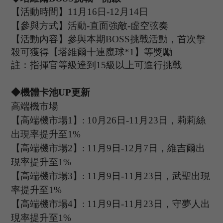
【活動時間】
11
月
16
日
-12
月
14
日
【參與方式】
活動
-
直面強敵
-虛空弦奏
【活動內容】參與本期
B
OSS
挑戰活動，首次擊
殺可獲得【塔維爾十連魔球
*
1
】等獎勵
註：指揮官等級達到
15
級以上可進行挑戰
◆機體卡池U
P
更新
高端機市場
【高端機市場
1
】
: 10
月
26
日
-11
月
23
日，
莉莉絲
出現率提升至
1%
【高端機市場
2
】
:
11
月
9
日
-12
月
7
日，維吉爾出
現率提升至
1%
【高端機市場
3
】
:
11
月
9
日
-11
月
23
日，武聖出現
率提升至
1%
【高端機市場
4
】
:
11
月
9
日
-11
月
23
日，
守夢人
出
現率提升至
1%