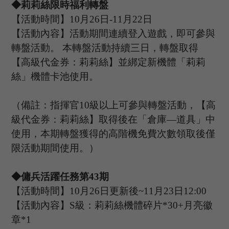
◆莉莉絲限時福利轉盤
【活動時間】
10
月
26
日
-11
月
22
日
【活動內容】活動期間連續登入遊戲，即可參與
轉盤活動。
本轉盤活動持續三日，轉盤取得
【高級代金券：莉莉絲】並綁定新機體「莉莉
絲」機體卡池使用。
（備註：指揮官
10級以上可參與轉盤活動，【高
級代金券：莉莉絲】取得後在「倉庫—道具」中
使用，本期轉盤獲得的高階機免費次數領取後僅
限活動期間使用。）
◆傭兵活躍任務第
43
期
【活動時間】
10
月
2
6
日更新後
~
11
月
23
日
12:00
【活動內容】
S級：莉莉絲機體碎片*30+月亮徽
章*1