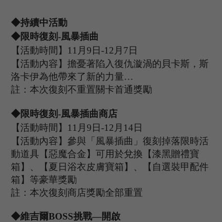
◆持續中活動
◆限時復刻
-風暴插曲
【活動時間】
11
月
9
日
-12
月
7
日
【活動內容】擔憂著陷入復仇漩渦的貝卡斯，斯
洛卡伊為他帶來了新的力量
…
註：本次復刻不重置關卡首通獎勵
◆限時復刻
-風暴插曲商店
【活動時間】
11
月
9
日
-12
月
14
日
【活動內容】參與「風暴插曲」復刻掉落限時活
動道具【惡魔合金】可用於兌換【漆黑贈禮寶
箱】、【夏日浴衣皮膚寶箱】、【自選裝甲配件
箱】等豪華獎勵
註：本次復刻商店獎勵全部重置
◆維吉爾B
OSS
挑戰
—開啟