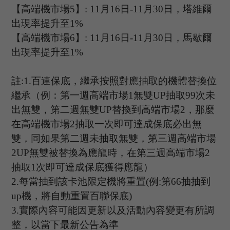
【高端機市場
5
】
:
11
月
16
日
-11
月
30
日，塔維爾
出現率提升至
1%
【高端機市場
6
】
: 11
月
16
日
-11
月
30
日，馬歇爾
出現率提升至
1%
註
:1.
百連保底，繼承按照對應抽取的機體替換位
繼承（例：第一週高端市場
1
無雙
UP
抽取
99
次未
出無雙，第二週無雙
UP
替換到高端市場
2
，那麼
在高端機市場
2
抽取一次即可達成保底必出無
雙，同如果第二週未抽取無雙，第三週高端市場
2UP
無雙被替換為應龍時，在第三週高端市場
2
抽取
1
次即可達成保底獲得應龍）
2.
每當抽到該卡池限定機將重置
(
例
:
第
66
抽抽到
up
機，將自動重置百聯保底
)
3.
實際內容可能因更新以及活動內容變更有所調
整，以當下最新公告為準