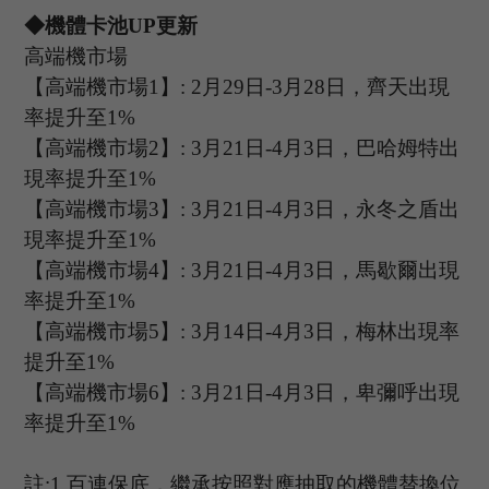
◆機體卡池U
P
更新
高端機市場
【高端機市場
1
】
: 2
月
29
日
-3
月
28
日，
齊天
出現
率提升至
1%
【高端機市場
2
】
:
3
月
21
日
-4
月
3
日，巴哈姆特出
現率提升至
1%
【高端機市場
3
】
:
3
月
21
日
-4
月
3
日，
永冬之盾
出
現率提升至
1%
【高端機市場
4
】
:
3
月
21
日
-4
月
3
日，
馬歇爾
出現
率提升至
1%
【高端機市場
5
】
:
3
月
14
日
-4
月
3
日，梅林出現率
提升至
1%
【高端機市場
6
】
: 3
月
21
日
-4
月
3
日，卑彌呼出現
率提升至
1%
註
:1.
百連保底，繼承按照對應抽取的機體替換位