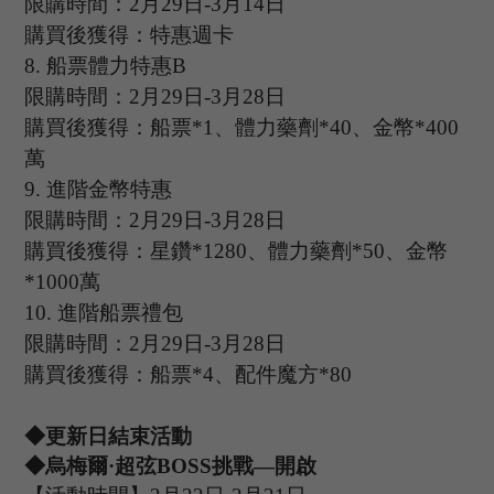
限購時間：
2
月
29
日
-3
月
14
日
購買後獲得：特惠週卡
8.
船票體力特惠
B
限購時間：
2
月
29
日
-3
月
28
日
購買後獲得：船票
*1、體力藥劑*40、金幣*400
萬
9.
進階金幣特惠
限購時間：
2
月
29
日
-3
月
28
日
購買後獲得：星鑽
*1280、體力藥劑*50、金幣
*1000萬
10.
進階船票禮包
限購時間：
2
月
29
日
-3
月
28
日
購買後獲得：船票
*4、配件魔方*80
◆更新日結束活動
◆烏梅爾·超弦B
OSS
挑戰
—開啟