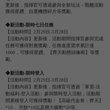
更新後，指揮官可透過參與全新玩法－戰艦活動
獲得星鑽、自選機體碎片等獎勵。
◆新活動
-限時七日任務
【活動時間】
2
月
29
日
-3
月
28
日
【活動內容】更新後，活動期間指揮官參與完成
任務可獲得對應獎勵，任務進度需求累計達
1000，可獲得星鑽、【齊天動態頭像框】等獎
勵。
◆新活動
-限時登入
【活動時間】
2
月
29
日
-3
月
28
日
【活動內容】更新後，指揮官可透過「軍需
-活
動福利-登入活動」參與限時登入活動，活動期
間累積登入可獲得獎勵：【高級代金券：齊天】
*10 、月餅*10以及體力藥劑*20等。