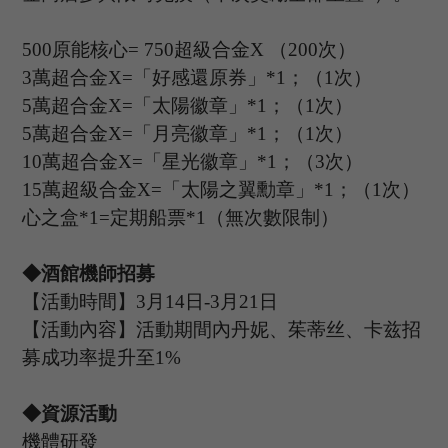
500原能核心= 750超級合金
X
（
200次）
3萬超合金
X
=「好感還原券」*1；（1次）
5萬超合金
X
=「太陽徽章」*1；（1次）
5萬超合金
X
=「月亮徽章」*1；（1次）
10萬超合金
X
=「星光徽章」*1；（3次）
15萬超級合金
X
=「太陽之翼勳章」*1；（1次）
心之盒
*1=定期船票*1（無次數限制）
◆酒館機師招募
【活動時間】
3
月
14
日
-3
月
21
日
【活動內容】活動期間內丹妮、茱蒂丝、卡兹招
募成功率提升至
1%
◆資源活動
機體研發