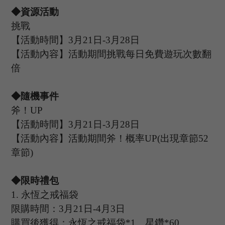
◆資源活動
挑戰
【活動時間】
3
月
21
日
-3
月
28
日
【活動內容】活動期間挑戰每日免費遊玩次數翻
倍
◆隨機事件
斧！
UP
【活動時間】
3
月
21
日
-3
月
28
日
【活動內容】活動期間斧！概率
U
P
(出現章節52
章節)
◆限時禮包
1.
永恆之戒福袋
限購時間：
3
月
21
日
-4
月
3
日
購買後獲得：永恆之戒福袋
*1、星鑽*60