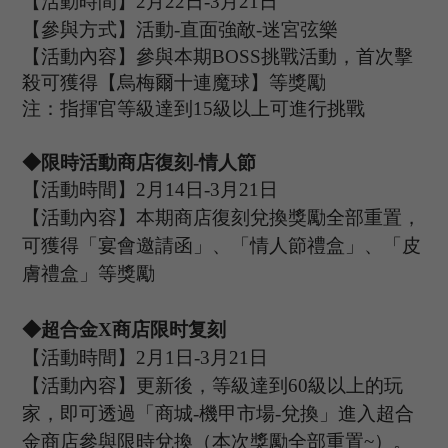
【活動時間】
2
月
22
日
-3
月
21
日
【參與方式】
活動
-
直面強敵
-迷宮弦樂
【活動內容】參與本期
B
OSS
挑戰活動，首次擊
殺可獲得【烏梅爾十連魔球】等獎勵
注：指揮官等級達到
15
級以上可進行挑戰
◆限時活動商店復刻
-情人節
【活動時間】
2
月
14
日
-3
月
21
日
【活動內容】本期商店復刻兌換獎勵全部重置，
可獲得
「宴會邀請函
」
、「情人節禮盒
」
、「皮
膚禮盒
」
等獎勵
◆
超合金
X
商店限时复刻
【活動時間】
2
月
1
日
-3
月
21
日
【活動內容】更新後，等級達到
60級以上的玩
家，即可透過「商城-機甲市場-兌換」進入超合
金商店參與限時兌換（本次獎勵全部重置~）。