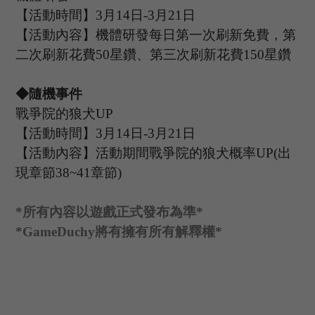
【活動時間】
3
月
14
日
-3
月
21
日
【活動內容】機體研發每日第一次刷新免費，第
二次刷新花費
50星鑽、第三次刷新花費150星鑽
◆隨機事件
戰爭院的狼犬
UP
【活動時間】
3
月
14
日
-3
月
21
日
【活動內容】活動期間戰爭院的狼犬概率
U
P
(出
現章節38~41章節)
*
所有內容以遊戲正式發布為準
*
*GameDuchy
將有擁有所有解釋權
*