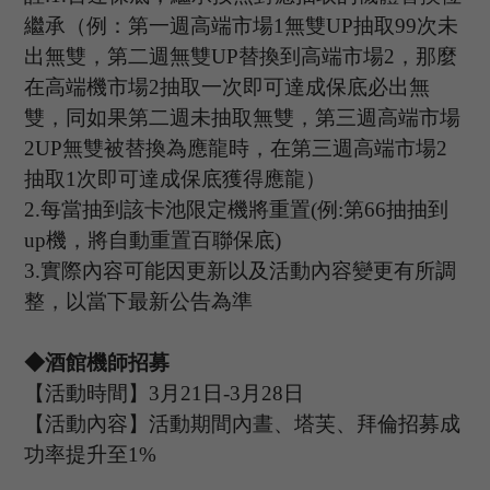
繼承（例：第一週高端市場
1
無雙
UP
抽取
99
次未
出無雙，第二週無雙
UP
替換到高端市場
2
，那麼
在高端機市場
2
抽取一次即可達成保底必出無
雙，同如果第二週未抽取無雙，第三週高端市場
2UP
無雙被替換為應龍時，在第三週高端市場
2
抽取
1
次即可達成保底獲得應龍）
2.
每當抽到該卡池限定機將重置
(
例
:
第
66
抽抽到
up
機，將自動重置百聯保底
)
3.
實際內容可能因更新以及活動內容變更有所調
整，以當下最新公告為準
◆酒館機師招募
【活動時間】
3
月
21
日
-3
月
28
日
【活動內容】活動期間內晝、塔芙、拜倫招募成
功率提升至
1%