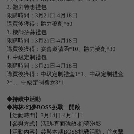
2.
體力特惠禮包
限購時間：
3
月
21
日
-4
月
18
日
購買後獲得：體力藥劑
*60
3.
機師招募禮包
限購時間：
3
月
21
日
-4
月
18
日
購買後獲得：宴會邀請函
*10、體力藥劑*30
4.
中級定制禮包
限購時間：
3
月
21
日
-4
月
18
日
購買後獲得：中級定制禮盒
1*1、中級定制禮盒
2*1、中級定制禮盒3*1
◆持續中活動
◆梅林·幻夢B
OSS
挑戰
—開啟
【活動時間】
3
月
14
日
-4
月
11
日
【參與方式】
活動
-
直面強敵
-幻夢泡影
【活動內容】參與本期
B
OSS
挑戰活動，首次擊