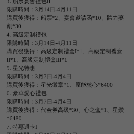
3.
船票宴會禮包
II
限購時間：
3
月
14
日
-4
月
11
日
購買後獲得：船票
*2、宴會邀請函*10、體力藥
劑*30
4.
高級定制禮包
限購時間：
3
月
14
日
-4
月
11
日
購買後獲得：高級定制禮盒
I*1、高級定制禮盒
II*1、高級定制禮盒III*1
5.
星光特惠
限購時間：
3
月
7
日
-4
月
4
日
購買後獲得：星光徽章
*1、原能核心*6400
6.
豪華愛心禮包
限購時間：
3
月
7
日
-4
月
4
日
購買後獲得：代金券高級
*30、心之盒*1、星鑽
*6480
7.
特惠週卡
I