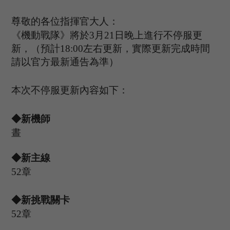
尊敬的各位指揮官大人：
《機動戰隊》將於
3
月
21
日晚上進行不停服更
新，（預計
1
8
:
00
左右更新，實際更新完成時間
請以官方最新通告為準）
本次不停服更新內容如下：
◆新機師
晝
◆新主線
52
章
◆新挑戰關卡
5
2章