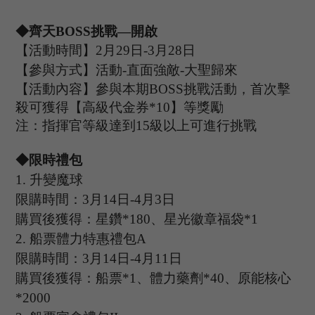
◆齊天B
OSS
挑戰
—開啟
【活動時間】
2
月
29
日
-3
月
28
日
【參與方式】
活動
-
直面強敵
-大聖歸來
【活動內容】參與本期
B
OSS
挑戰活動，首次擊
殺可獲得【高級代金券
*
10
】等獎勵
注：指揮官等級達到
15
級以上可進行挑戰
◆限時禮包
1.
升變魔球
限購時間：
3
月
14
日
-4
月
3
日
購買後獲得：星鑽
*180、星光徽章福袋*1
2.
船票體力特惠禮包
A
限購時間：
3
月
14
日
-4
月
11
日
購買後獲得：船票
*1、體力藥劑*40、原能核心
*2000