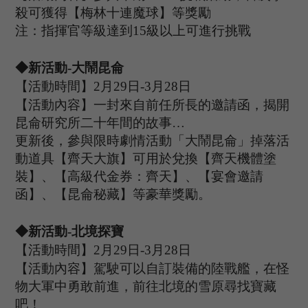
殺可獲得【梅林十連魔球】等獎勵
注：指揮官等級達到
15
級以上可進行挑戰
◆新活動
-
大鬧昆侖
【活動時間】
2
月
29
日
-3
月
28
日
【活動內容】一封來自前任所長的邀請函，揭開
昆侖研究所二十年間的故事
…
更新後，參與限時劇情活動「大鬧昆侖」掉落活
動道具【齊天大旗】可用於兌換【齊天機體塗
裝】、【高級代金券：齊天】、【宴會邀請
函】、【昆侖
秘藏】等豪華獎勵。
◆新活動
-
北境探寶
【活動時間】
2
月
29
日
-3
月
28
日
【活動內容】駕駛可以自訂裝備的陸戰艦，在怪
物大軍中勇敢前進，前往北境的雪原尋找寶藏
吧！