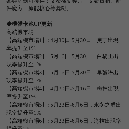
參與活動可獲得：艾希機體碎片、
艾希寶箱、配
件魔方
、原能核心等獎勵。
◆機體卡池U
P
更新
高端機市場
【高端機市場
1
】
: 4
月
30
日
-5
月
30
日，
奧丁
出現
率提升至
1%
【高端機市場
2
】
:
5
月
16
日
-5
月
30
日，白騎士出
現率提升至
1%
【高端機市場
3
】
:
5
月
16
日
-5
月
30
日，卑彌呼出
現率提升至
1%
【高端機市場
4
】
:
4
月
30
日
-5
月
16
日，
梅林
出現
率提升至
1%
【高端機市場
5
】
:
5
月
23
日
-6
月
6
日，永冬之盾出
現率提升至
1%
【高端機市場
6
】
: 5
月
23
日
-6
月
6
日，海拉出現率
提升至
1%