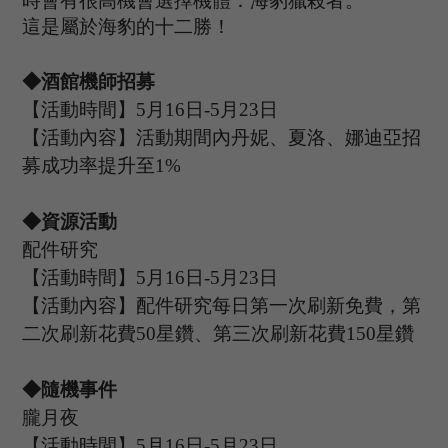
時會有很高機會選擇機體：海豹獵殺者。
這是屬於海豹的十二勝！
◆酒館機師招募
【活動時間】
5
月
16
日
-5
月
23
日
【活動內容】活動期間內丹妮
、夏洛、娜迪亞
招
募成功率提升至
1%
◆資源活動
配件研究
【活動時間】
5
月
16
日
-5
月
23
日
【活動內容】配件研究每日第一次刷新免費，第
二次刷新花費
50星鑽、第三次刷新花費150星鑽
◆隨機事件
朧月夜
【活動時間】
5
月
16
日
-5
月
23
日