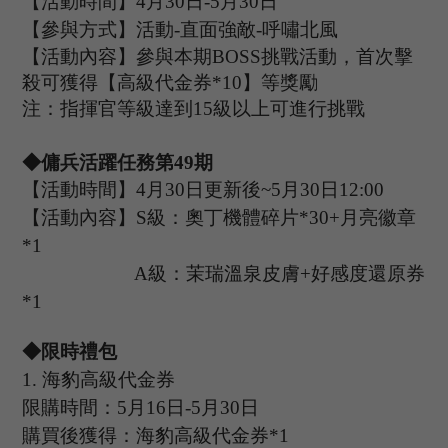
【活動時間】
4
月
30
日
-5
月
30
日
【參與方式】
活動
-
直面強敵
-呼嘯北風
【活動內容】參與本期
B
OSS
挑戰活動，首次擊
殺可獲得【高級代金券
*
10
】等獎勵
注：指揮官等級達到
15
級以上可進行挑戰
◆傭兵活躍任務第
49
期
【活動時間】
4
月
30
日更新後
~
5
月
30
日
12:00
【活動內容】
S級：奧丁機體碎片*30+月亮徽章
*1
A級：茉瑞溫泉皮膚+好感度還原券
*1
◆限時禮包
1.
海豹高級代金券
限購時間：
5
月
16
日
-5
月
30
日
購買後獲得：海豹高級代金券
*1