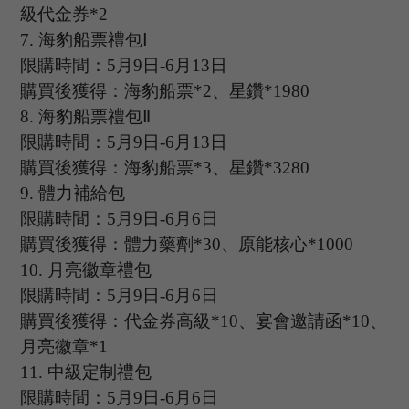
級代金券*2
7.
海豹船票禮包
Ⅰ
限購時間：
5
月
9
日
-6
月
13
日
購買後獲得：海豹船票
*2、星鑽*1980
8.
海豹船票禮包
Ⅱ
限購時間：
5
月
9
日
-6
月
13
日
購買後獲得：海豹船票
*3、星鑽*3280
9.
體力補給包
限購時間：
5
月
9
日
-6
月
6
日
購買後獲得：體力藥劑
*30、原能核心*1000
10.
月亮徽章禮包
限購時間：
5
月
9
日
-6
月
6
日
購買後獲得：代金券高級
*10、宴會邀請函*10、
月亮徽章*1
11.
中級定制禮包
限購時間：
5
月
9
日
-6
月
6
日