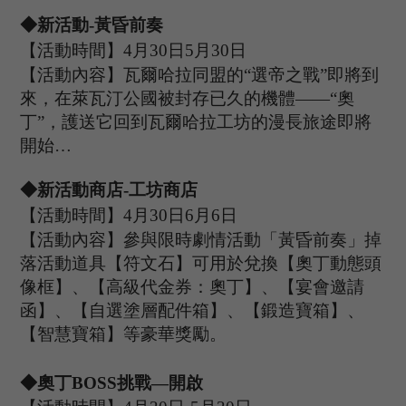
◆新活動
-
黃昏前奏
【活動時間】
4
月
30
日
5
月
30
日
【活動內容】瓦爾哈拉同盟的
“選帝之戰”即將到
來，在萊瓦汀公國被封存已久的機體——“奧
丁”，護送它回到瓦爾哈拉工坊的漫長旅途即將
開始…
◆新活動商店
-工坊商店
【活動時間】
4
月
30
日
6
月
6
日
【活動內容】參與限時劇情活動「黃昏前奏」掉
落活動道具【符文石】可用於兌換【奧丁動態頭
像框】、【高級代金券：奧丁】、【宴會邀請
函】、【自選塗層配件箱】、【
鍛造寶箱】、
【智慧寶箱】等豪華獎勵。
◆
奧丁
B
OSS
挑戰
—開啟