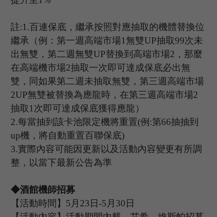
註
:1.
百連保底，繼承按照對應抽取的機體替換位
繼承（例：第一週高端市場
1
無雙
UP
抽取
99
次未
出無雙，第二週無雙
UP
替換到高端市場
2
，那麼
在高端機市場
2
抽取一次即可達成保底必出無
雙，同如果第二週未抽取無雙，第三週高端市場
2UP
無雙被替換為應龍時，在第三週高端市場
2
抽取
1
次即可達成保底獲得應龍）
2.
每當抽到該卡池限定機將重置
(
例
:
第
66
抽抽到
up
機，將自動重置百聯保底
)
3.
實際內容可能因更新以及活動內容變更有所調
整，以當下最新公告為準
◆酒館機師招募
【活動時間】
5
月
23
日
-5
月
30
日
【活動內容】活動期間內魃
、
艾希
、
維斯帕招募