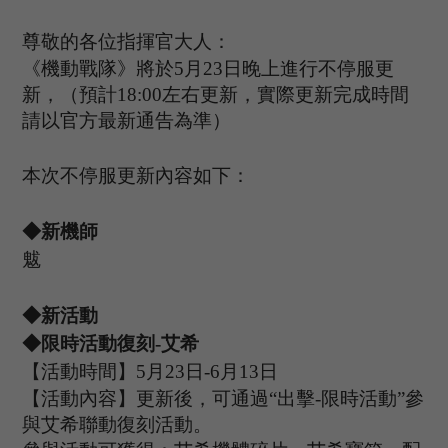
尊敬的各位指揮官大人：
《機動戰隊》將於
5
月
23
日晚上進行不停服更
新，（預計
1
8
:
00
左右更新，實際更新完成時間
請以官方最新通告為準）
本次不停服更新內容如下：
◆新機師
魃
◆新活動
◆限時活動復刻
-
艾希
【活動時間】
5
月
23
日
-
6
月
13
日
【活動內容】
更新後，可通過
“出擊-限時活動”參
與艾希聯動復刻活動。