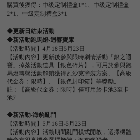
購買後獲得：中級定制禮盒
1*1、中級定制禮盒
2*1、中級定制禮盒3*1
◆更新日結束活動
◆新活動跑馬燈
-
迴響寶庫
【活動時間】
4
月
18
日
5
月
23
日
【活動內容】更新後參與限時劇情活動「銀之迴
響」掉落活動道具【銀色碎片】，可用於參與跑
馬燈轉盤活動解鎖獲得瓦沙克塗裝方案、【高級
代金券：限時】、【銀色封印箱】等獎勵。
註：【高級代金券：限時】僅可用於卡池
3至卡
池7
◆新活動
-海豹
亂鬥
【活動時間】
5
月
16
日
-
5
月
23
日
【活動內容】活動期間亂鬥模式開啟，選擇機體