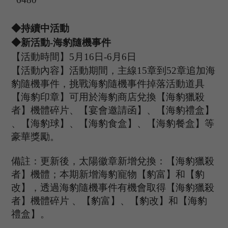
◆持續中活動
◆新活動
-
海豹隨機事件
【活動時間】
5
月
16
日
-
6
月
6
日
【活動內容】活動期間，主線
15章到52章追加海
豹隨機事件，挑戰海豹隨機事件掉落活動道具
【海豹印章】可用於海豹商店兌換【海豹獵殺
者】機體碎片、【宴會邀請函】、【海豹禮盒】
、【海豹球】、【海豹食盒】、【海豹餐盒】等
豪華獎勵。
備註：更新後，太陽徽章新增兌換：【海豹獵殺
者】機體；本期新增海豹寵物【豹富】和【豹
改】，透過海豹隨機事件有機會取得【海豹獵殺
者】機體碎片
、【豹富】、【豹改】和【海豹
禮盒】。