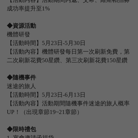
成功率提升至
1%
◆資源活動
機體研發
【活動時間】
5
月
23
日
-5
月
30
日
【活動內容】機體研發每日第一次刷新免費，第
二次刷新花費
50星鑽、第三次刷新花費150星鑽
◆隨機事件
迷途的旅人
【活動時間】
5
月
23
日
-6
月
13
日
【活動內容】活動期間隨機事件迷途的旅人概率
UP
！（出現章節
19
~
21章節）
◆限時禮包
1.
宴會邀請函福袋