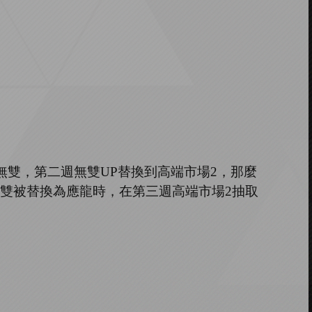
無雙，第二週無雙
UP
替換到高端市場
2
，那麼
雙被替換為應龍時，在第三週高端市場
2
抽取