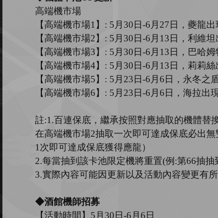
高端機市場
【高端機市場
1
】
: 5
月
30
日
-6
月
27
日，
夔龍
出
【高端機市場
2
】
:
5
月
30
日
-6
月
13
日，利維坦
【高端機市場
3
】
:
5
月
30
日
-6
月
13
日，巴哈姆
【高端機市場
4
】
:
5
月
30
日
-6
月
13
日，
莉莉絲
【高端機市場
5
】
:
5
月
23
日
-6
月
6
日，永冬之
【高端機市場
6
】
: 5
月
23
日
-6
月
6
日，海拉出
註
:1.
百連保底，繼承按照對應抽取的機體替
在高端機市場
2
抽取一次即可達成保底必出無
1
次即可達成保底獲得應龍）
2.
每當抽到該卡池限定機將重置
(
例
:
第
66
抽抽
3.
實際內容可能因更新以及活動內容變更有所
◆酒館機師招募
【活動時間】
5
月
30
日
-6
月
6
日