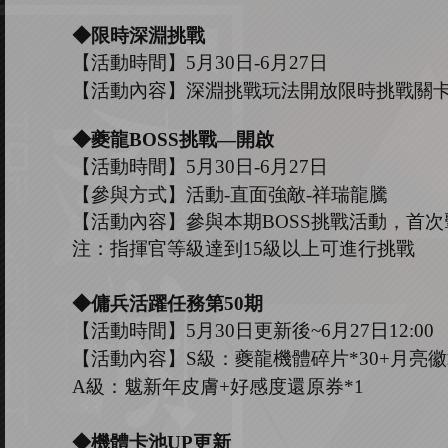
◆限時深淵挑戰
【活動時間】
5
月
30
日
-
6
月
27
日
【活動內容】深淵挑戰玩法開放限時挑戰關
◆
夔龍
B
OSS
挑戰
—開啟
【活動時間】
5
月
30
日
-6
月
27
日
【參與方式】
活動
-
直面強敵
-祥瑞龍騰
【活動內容】參與本期
B
OSS
挑戰活動，首次
注：指揮官等級達到
15
級以上可進行挑戰
◆傭兵活躍任務第
50
期
【活動時間】
5
月
30
日更新後
~
6
月
27
日
12:00
【活動內容】
S級：夔龍機體碎片*30+月亮徽
A級：魃新年皮膚+好感度還原券*1
◆機體卡池U
P
更新