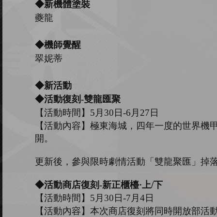
◆新機體塗裝
夔龍
◆
機師覺醒
翠妮蒂
◆新活動
◆活動復刻
-雙龍匯聚
【活動時間】
5
月
30
日
-
6
月
27
日
【活動內容】極東海城，四年一度的世界機
開。
更新後，參與限時劇情活動「雙龍聚匯」掉
◆活動商店復刻
-新正櫃檯·上/下
【活動時間】
5
月
30
日
-
7
月
4
日
【活動內容】本次商店復刻將同時開放部活