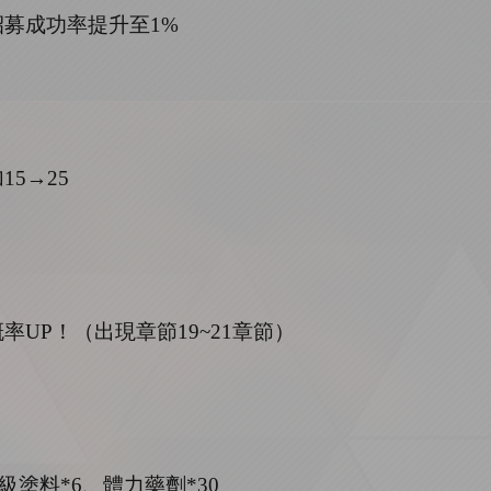
招募成功率提升至
1%
加
15→25
概率
UP
！（出現章節
19
~
21章節）
子級塗料*6、體力藥劑*30