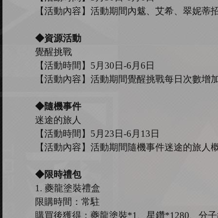
【活動內容】活動期間內魃
、
艾希
、
翠妮蒂
◆資源活動
覺醒挑戰
【活動時間】
5
月
30
日
-6
月
6
日
【活動內容】活動期間覺醒挑戰每日次數增
◆隨機事件
迷途的旅人
【活動時間】
5
月
23
日
-6
月
13
日
【活動內容】活動期間隨機事件迷途的旅人
◆限時禮包
1.
夔龍塗裝禮盒
限購時間：常駐
購買後獲得：夔龍塗裝
*1、星鑽*1280、分