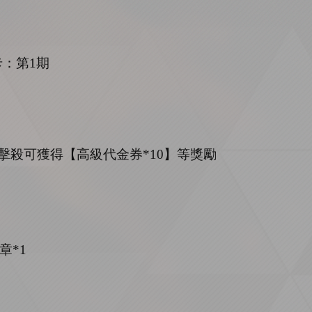
卡：第
1
期
擊殺可獲得【高級代金券
*
10
】等獎勵
章*1