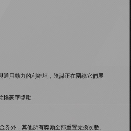
與通用動力的利維坦，陰謀正在圍繞它們展
兌換豪華獎勵。
金券外，其他所有獎勵全部重置兌換次數。