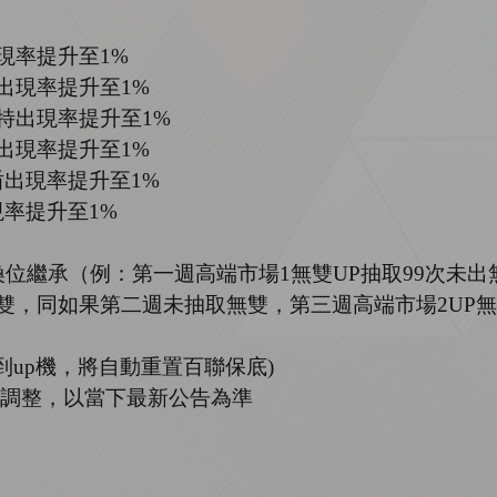
現率提升至
1%
出現率提升至
1%
特出現率提升至
1%
出現率提升至
1%
盾出現率提升至
1%
現率提升至
1%
換位繼承（例：第一週高端市場
1
無雙
UP
抽取
99
次未出
雙，同如果第二週未抽取無雙，第三週高端市場
2UP
無
到
up
機，將自動重置百聯保底
)
調整，以當下最新公告為準