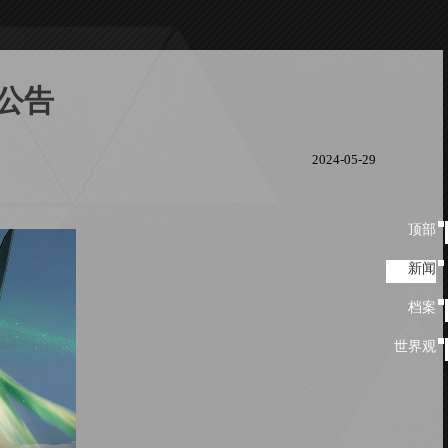
公告
2024-05-29
顶部
顶
部
新闻
新闻
档案
档
案
世界观
世
界
观