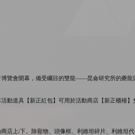
甲博覽會開幕，備受矚目的雙龍
——昆侖研究所的夔龍
落活動道具【新正紅包】可用於活動商店【新正櫃檯】
動商店上
/下
。除寵物、頭像框、利維坦碎片、利維坦代