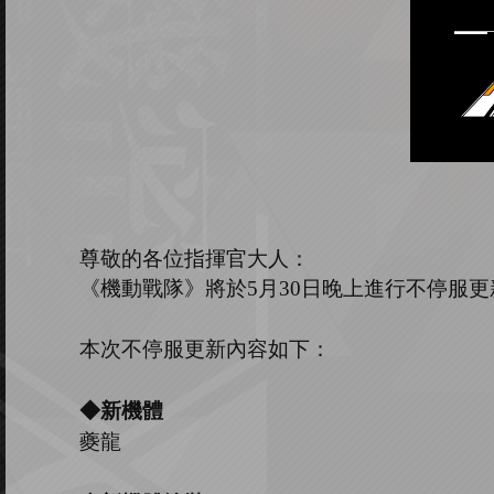
尊敬的各位指揮官大人：
《機動戰隊》將於
5
月
30
日晚上進行不停服更
本次不停服更新內容如下：
◆新機體
夔龍