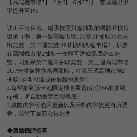
【高端機市場
7
】
: 6
月
6
日
-6
月
27
日，空呪羅出現
率提升至
1%
註
:1.
百連保底，繼承按照對應抽取的機體替換位
繼承（例：第一週高端市場
1
無雙
UP
抽取
99
次未
出無雙，第二週無雙
UP
替換到高端市場
2
，那麼
在高端機市場
2
抽取一次即可達成保底必出無
雙，同如果第二週未抽取無雙，第三週高端市場
2UP
無雙被替換為應龍時，在第三週高端市場
2
抽取
1
次即可達成保底獲得應龍）
2.
每當抽到該卡池限定機將重置
(
例
:
第
66
抽抽到
up
機，將自動重置百聯保底
)
3.
實際內容可能因更新以及活動內容變更有所調
整，以當下最新公告為準
◆酒館機師招募