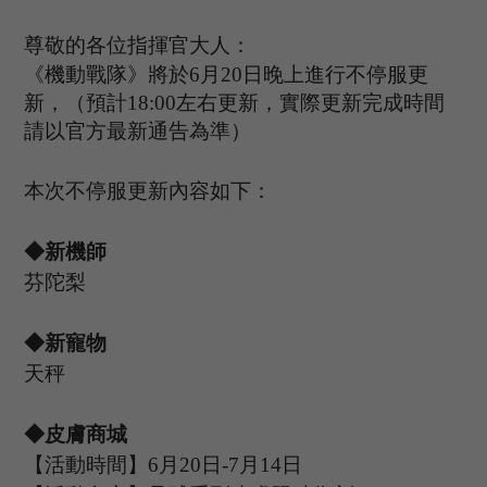
尊敬的各位指揮官大人：
《機動戰隊》將於
6
月
20
日晚上進行不停服更
新，（預計
1
8
:
00
左右更新，實際更新完成時間
請以官方最新通告為準）
本次不停服更新內容如下：
◆新機師
芬陀梨
◆新寵物
天秤
◆皮膚商城
【活動時間】
6
月
20
日
-7
月
14
日