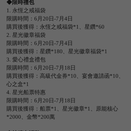
◆限時禮包
1.
永恆之戒福袋
限購時間：
6
月
20
日
-7
月
4
日
購買後獲得：永恆之戒福袋
*1、星鑽*60
2.
星光徽章福袋
限購時間：
6
月
20
日
-7
月
4
日
購買後獲得：星鑽
*180、星光徽章福袋*1
3.
愛心禮盒禮包
限購時間：
6
月
20
日
-7
月
18
日
購買後獲得：高級代金券
*10、宴會邀請函*10、
心之盒*1
4.
星光船票特惠
限購時間：
6
月
20
日
-7
月
18
日
購買後獲得：船票
*1、星光徽章*1、原能核心
*2000、金幣*200萬