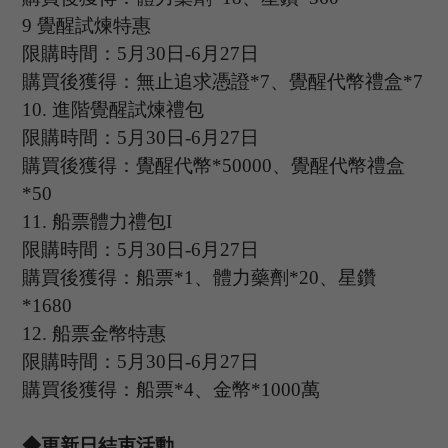
9
覺醒試煉特惠
限購時間：
5
月
30
日
-6
月
27
日
購買後獲得：無止追求憑證
*7、覺醒代幣禮盒*7
10.
進階覺醒試煉禮包
限購時間：
5
月
30
日
-6
月
27
日
購買後獲得：覺醒代幣
*50000、覺醒代幣禮盒
*50
11.
船票體力禮包
I
限購時間：
5
月
30
日
-6
月
27
日
購買後獲得：船票
*1、體力藥劑*20、星鑽
*1680
12.
船票金幣特惠
限購時間：
5
月
30
日
-6
月
27
日
購買後獲得：船票
*4、金幣*1000萬
◆更新日結束活動