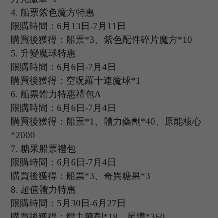
4.
船票紫色魔方特惠
限購時間：
6
月
13
日
-7
月
11
日
購買後獲得：船票
*3、紫色配件碎片魔方*10
5.
升變魔球特惠
限購時間：
6
月
6
日
-7
月
4
日
購買後獲得：空呪羅十連魔球
*1
6.
船票體力特惠禮包
A
限購時間：
6
月
6
日
-7
月
4
日
購買後獲得：船票
*1、體力藥劑*40、原能核心
*2000
7.
糖果船票禮包
限購時間：
6
月
6
日
-7
月
4
日
購買後獲得：船票
*3、奇異糖果*3
8.
超值體力特惠
限購時間：
5
月
30
日
-6
月
27
日
購買後獲得：體力藥劑
*18、星鑽*360