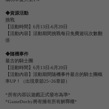
◆資源活動
挑戰
【活動時間】
6
月
13
日
-6
月
20
日
【活動內容】活動期間挑戰每日免費遊玩次數翻
倍
◆隨機事件
最古的騎士團
【活動時間】
6
月
13
日
-6
月
20
日
【活動內容】活動期間隨機事件最古的騎士團概
率
UP
！（出現章節
25~26章節）
*
所有內容以遊戲正式發布為準
*
*GameDuchy
將有擁有所有解釋權
*