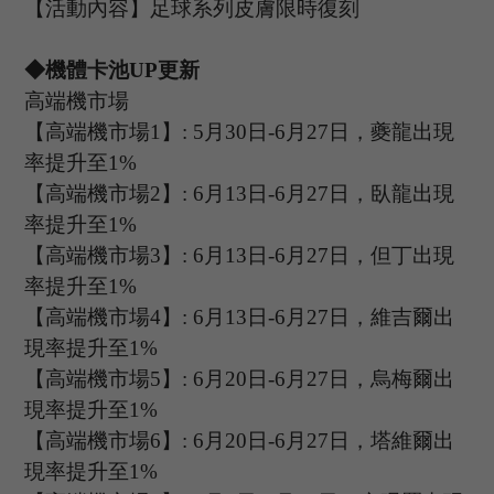
【活動內容】足球系列皮膚限時復刻
◆機體卡池U
P
更新
高端機市場
【高端機市場
1
】
: 5
月
30
日
-6
月
27
日，
夔龍
出現
率提升至
1%
【高端機市場
2
】
:
6
月
13
日
-6
月
27
日，
臥龍
出現
率提升至
1%
【高端機市場
3
】
:
6
月
1
3
日
-6
月
27
日，但丁出現
率提升至
1%
【高端機市場
4
】
:
6
月
1
3
日
-6
月
27
日，
維吉爾
出
現率提升至
1%
【高端機市場
5
】
:
6
月
20
日
-6
月
27
日，
烏梅爾
出
現率提升至
1%
【高端機市場
6
】
: 6
月
20
日
-6
月
27
日，塔維爾出
現率提升至
1%