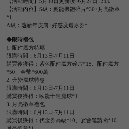
【活動時間】
5
月
30
日更新後
~
6
月
27
日
12:00
【活動內容】
S級：夔龍機體碎片*30+月亮徽章
*1
A級：魃新年皮膚+好感度還原券*1
◆限時禮包
1.
配件魔方特惠
限購時間：
6
月
13
日
-7
月
11
日
購買後獲得：紫色配件魔方碎片
*15、配件魔方
*50、金幣*600萬
2.
升變魔球特惠
限購時間：
6
月
13
日
-7
月
11
日
購買後獲得：臥龍十連魔球
*1
3.
月亮徽章禮包
限購時間：
6
月
13
日
-7
月
11
日
購買後獲得：代金券高級
*10、宴會邀請函*10、
月亮徽章*1