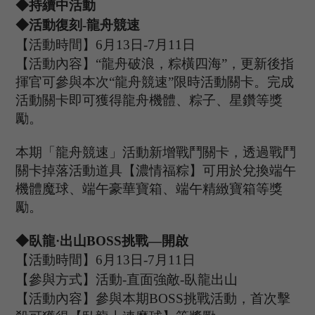
◆持續中活動
◆活動復刻
-龍舟競速
【活動時間】
6
月
13
日
-
7
月
11
日
【活動內容】
“龍舟破浪，粽橫四海”，更新後指
揮官可參與本次“龍舟競速”限時活動關卡。完成
活動關卡即可獲得龍舟機體、粽子、星鑽等獎
勵。
本期「龍舟競速」活動新增戰鬥關卡，透過戰鬥
關卡掉落活動道具【濃情福粽】可用於兌換端午
機體魔球、端午豪華寶箱、端午精緻寶箱等獎
勵。
◆
臥龍
·出山B
OSS
挑戰
—開啟
【活動時間】
6
月
13
日
-7
月
11
日
【參與方式】
活動
-
直面強敵
-臥龍出山
【活動內容】參與本期
B
OSS
挑戰活動，首次擊