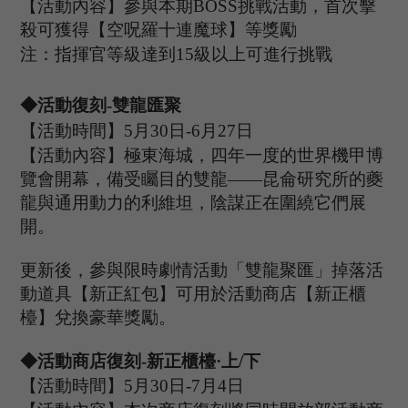
【活動內容】參與本期
B
OSS
挑戰活動，首次擊
殺可獲得【空呪羅十連魔球】等獎勵
注：指揮官等級達到
15
級以上可進行挑戰
◆活動復刻
-雙龍匯聚
【活動時間】
5
月
30
日
-
6
月
27
日
【活動內容】極東海城，四年一度的世界機甲博
覽會開幕，備受矚目的雙龍
——昆侖研究所的夔
龍與通用動力的利維坦，陰謀正在圍繞它們展
開。
更新後，參與限時劇情活動「雙龍聚匯」掉落活
動道具【新正紅包】可用於活動商店【新正櫃
檯】兌換豪華獎勵。
◆活動商店復刻
-新正櫃檯·上/下
【活動時間】
5
月
30
日
-
7
月
4
日