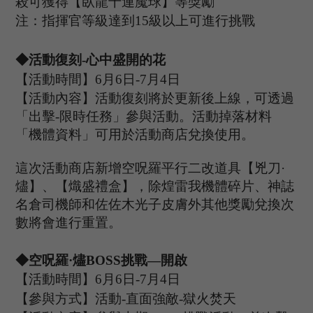
殺可獲得【臥龍十連魔球】等獎勵
注：指揮官等級達到
15
級以上可進行挑戰
◆活動復刻
-心中盛開的花
【活動時間】
6
月
6
日
-
7
月
4
日
【活動內容】活動復刻將於更新後上線，可透過
「出擊
-限時任務」參與活動。活動掉落材料
「機體資料」可用於活動商店兌換使用。
這次活動商店新增空呪羅平行二改道具【兇刀
·
燼】、【熾盛禮盒】，除煌雷我機體碎片、神誌
名倉司機師和佐佐木光子皮膚外其他獎勵兌換次
數將會進行重置。
◆
空呪羅
·燼B
OSS
挑戰
—開啟
【活動時間】
6
月
6
日
-7
月
4
日
【參與方式】
活動
-
直面強敵
-獄火焚天