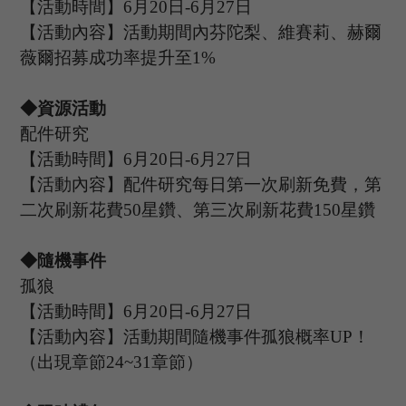
【活動時間】
6
月
20
日
-6
月
27
日
【活動內容】活動期間內芬陀梨
、
維賽莉
、
赫爾
薇爾招募成功率提升至
1%
◆資源活動
配件研究
【活動時間】
6
月
20
日
-6
月
27
日
【活動內容】配件研究每日第一次刷新免費，第
二次刷新花費
50星鑽、第三次刷新花費150星鑽
◆隨機事件
孤狼
【活動時間】
6
月
20
日
-6
月
27
日
【活動內容】活動期間隨機事件孤狼概率
UP
！
（出現章節
24~31章節）