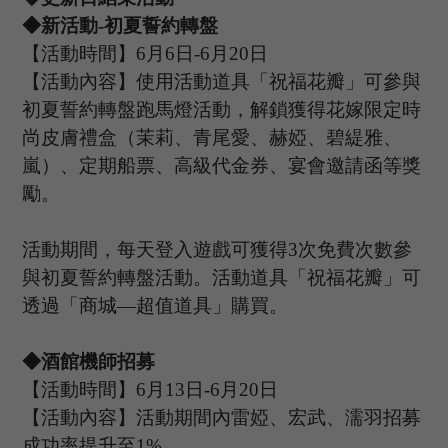
◆新活動
-
初夏誓約轉盤
【活動時間】
6
月
6
日
-
6
月
20
日
【活動內容】使用活動道具「祝福花瓣」可參與
初夏誓約轉盤跑馬燈活動，解鎖獲得花嫁限定時
尚皮膚禮盒（茉莉、青尾愛、赫婭、碧緹雅、
嵐）、定期船票、高級代金券、宴會邀請函等獎
勵。
活動期間，每天登入遊戲可獲得
3次免費次數參
與初夏誓約轉盤活動。活動道具「祝福花瓣」可
透過「商城—超值道具」購買。
◆酒館機師招募
【活動時間】
6
月
13
日
-6
月
20
日
【活動內容】活動期間內雷婭
、宏武、濡羽
招募
成功率提升至
1%