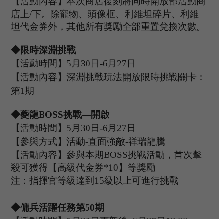
【活動內容】本次商店復刻將同時開放部活動商
店上
/下
。除寵物、頭像框、利維坦碎片、利維
坦代金券外，其他所有獎勵全部重置兌換次數。
◆限時深淵挑戰
【活動時間】
5
月
30
日
-
6
月
27
日
【活動內容】深淵挑戰玩法開放限時挑戰關卡：
第
1
期
◆
夔龍
B
OSS
挑戰
—開啟
【活動時間】
5
月
30
日
-6
月
27
日
【參與方式】
活動
-
直面強敵
-祥瑞龍騰
【活動內容】參與本期
B
OSS
挑戰活動，首次擊
殺可獲得【高級代金券
*
10
】等獎勵
注：指揮官等級達到
15
級以上可進行挑戰
◆傭兵活躍任務第
50
期