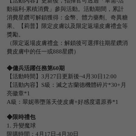
【活動內容】更新後，指揮官可透過「軍需
-活
動福利-累積消費」參與活動。活動期間，累計
消費星鑽可解鎖獲得：金幣、體力藥劑、奇異糖
果、【
莉普
】限定皮膚以及限定返場皮膚禮盒等
獎勵。
（限定返場皮膚禮盒：解鎖後可選擇往期星鑽消
費皮膚中的任一或
888星鑽）
◆傭兵活躍任務第
60
期
【活動時間】
3
月
27
日更新後
~
4
月
30
日
12:00
【活動內容】
S級：滅之古蘭德機體碎片*30+月
亮徽章*1
A級：翠妮蒂墮落天使皮膚+好感度還原券*1
◆限時禮包
1
.
升變魔球
限購時間：
4
月
17
日
-4
月
30
日