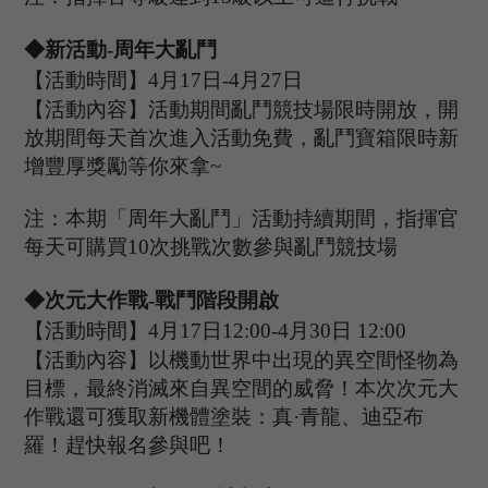
◆新活動
-
周年大亂鬥
【活動時間】
4
月
17
日
-4
月
27
日
【活動內容】活動期間亂鬥競技場限時開放，開
放期間每天首次進入活動免費，亂鬥寶箱限時新
增豐厚獎勵等你來拿
~
注：
本期「
周年
大亂鬥」活動持續期間，指揮官
每天可購買
10次挑戰次數參與亂鬥競技場
◆次元大作戰
-
戰鬥階段開啟
【活動時間】
4
月
17
日
1
2
:
00
-4
月
30
日
1
2
:0
0
【活動內容】以機動世界中出現的異空間怪物為
目標，最終消滅來自異空間的威脅！本次次元大
作戰還可獲取新機體塗裝：真
·青龍、迪亞布
羅！趕快報名參與吧！