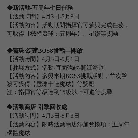
◆新活動
-五周年七日任務
【活動時間】
4
月
3
日
-5
月
8
日
【活動內容】活動期間指揮官可參與完成任務
，
可
取得
【
機體
魔球：
五周
年】、星鑽等獎勵。
◆
靈珠
·綻蓮B
OSS
挑戰
—開啟
【活動時間】
4
月
3
日
-5
月
1
日
【參與方式】
活動
-
直面強敵
-翻江海匯
【活動內容】參與本期
B
OSS
挑戰活動，首次擊
殺可獲得【靈珠十連魔球】等獎勵
注：指揮官等級達到
15
級以上可進行挑戰
◆活動
商店
-引擎回收處
【活動時間】
4
月
3
日
-5
月
8
日
【活動內容】限時活動商店添加兌換項：五周年
機體魔球