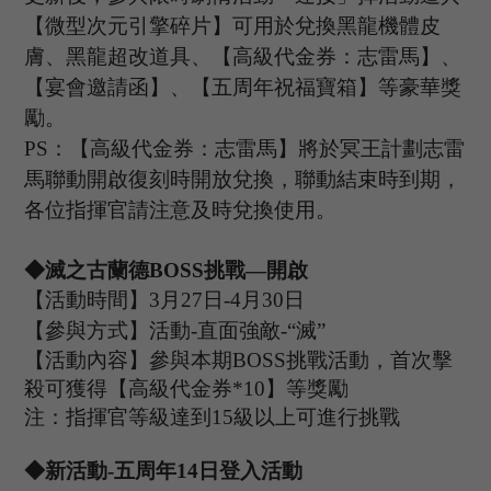
【微型次元引擎碎片】可用於兌換黑龍機體皮
膚、黑龍超改道具、【高級代金券：志雷馬】、
【宴會邀請函】、【五周年祝福寶箱】等豪華獎
勵。
PS：【
高級代金券：志雷馬
】將於
冥王計劃志雷
馬聯動開啟復刻時開放兌換，聯動結束時
到期，
各位指揮官請注意及時兌換使用。
◆
滅之古蘭德
B
OSS
挑戰
—開啟
【活動時間】
3
月
27
日
-4
月
30
日
【參與方式】
活動
-
直面強敵
-“滅”
【活動內容】參與本期
B
OSS
挑戰活動，首次擊
殺可獲得【高級代金券
*
10
】等獎勵
注：指揮官等級達到
15
級以上可進行挑戰
◆新活動
-五周年1
4
日登入活動