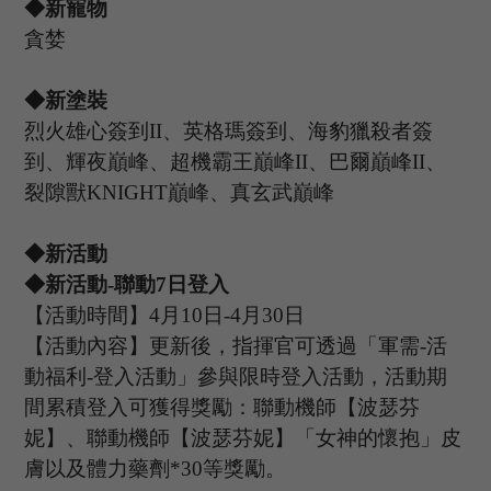
◆新寵物
貪婪
◆新塗裝
烈火雄心簽到
II、英格瑪簽到、海豹獵殺者簽
到、輝夜巔峰、超機霸王巔峰II、巴爾巔峰II、
裂隙獸KNIGHT巔峰、真玄武巔峰
◆新活動
◆新活動
-聯動
7
日登入
【活動時間】
4
月
10
日
-4
月
30
日
【活動內容】
更新後，指揮官可透過「軍需
-活
動福利-登入活動」參與限時登入活動，活動期
間累積登入可獲得獎勵：聯動機師【
波瑟芬
妮
】、聯動機師【
波瑟芬妮
】「女神的懷抱」皮
膚以及體力藥劑
*30等獎勵。