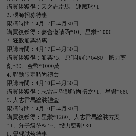
購買後獲得：天之志雷馬十連魔球
*1
2.
機師招募特惠
限購時間：
4
月
17
日
-4
月
30
日
購買後獲得：宴會邀請函
*10、星鑽*1000
3.
狂歡船票特惠
限購時間：
4
月
17
日
-4
月
30
日
購買後獲得：船票
*5、原能核心*6480、體力藥
劑*80、金幣*1000萬
4.
聯動限定時尚禮盒
限購時間：
4
月
10
日
-4
月
30
日
購買後獲得：志雷馬聯動時尚禮盒
*1、星鑽*680
5.
大志雷馬塗裝禮盒
限購時間：
4
月
10
日
-4
月
30
日
購買後獲得：星鑽
*1280、大志雷馬塗裝方案
*1、分子級塗料*6、體力藥劑*30
6.
覺醒試煉特惠