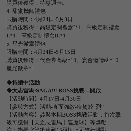
購買後獲得：特惠週卡
I
4.
甜蜜機師禮包
限購時間：
4
月
24
日
-5
月
8
日
購買後獲得：高級定制禮盒
I*1、高級定制禮盒
II*1、高級定制禮盒III*1
5.
星光徽章禮包
限購時間：
4
月
24
日
-5
月
15
日
購買後獲得：代金券高級
*10、宴會邀請函*10、
星光徽章*1
◆持續中活動
◆
大志雷馬
·
SAGA
!
!!
B
OSS
挑戰
—開啟
【活動時間】
4
月
17
日
-4
月
30
日
【參與方式】
活動
-
直面強敵
-凌駕於“烈”
【活動內容】參與本期
B
OSS
挑戰活動，首次擊
殺可獲得【天之志雷馬十連魔球】等獎勵
注：指揮官等級達到
15
級以上可進行挑戰