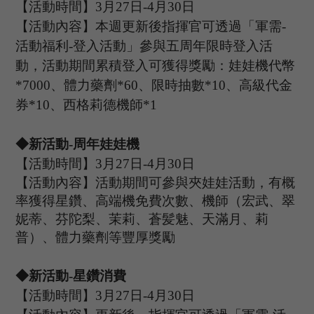
【活動時間】
3
月
2
7
日
-4
月
30
日
【活動內容】本週更新後指揮官可透過「軍需
-
活動福利-登入活動」參與
五周年
限時登入活
動，活動期間累積登入可獲得獎勵：
娃娃機代幣
*7000
、
體力藥劑
*60
、
限時抽數
*10
、
高級代金
券
*10
、
西格莉德機師
*1
◆新活動
-周年娃娃機
【活動時間】
3
月
27
日
-
4
月
30
日
【活動內容】活動期間可參與夾娃娃活動，有概
率獲得星鑽、高端機免費次數、機師（宏武、翠
妮蒂、芬陀梨、茉莉、蒼髪魅、天滿月、莉
普）、體力藥劑等豐厚獎勵
◆新活動
-星鑽消費
【活動時間】
3
月
2
7
日
-4
月
30
日