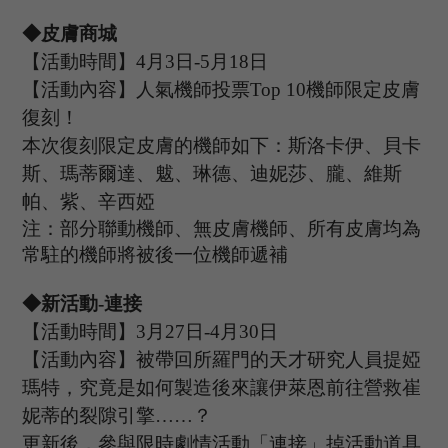
◆皮膚商城
【活動時間】
4
月
3
日
-5
月
18
日
【活動內容】人氣機師投票
T
op 10
機師限定皮膚
復刻！
本次復刻限定皮膚的機師如下：斯洛卡伊、貝卡
斯、瑪蒂爾達、魃、琳德、迪妮莎、朧、維斯
帕、紫、辛西婭
注：部分聯動機師、無皮膚機師、所有皮膚均為
常駐的機師將被後一位機師遞補
◆新活動
-連接
【活動時間】
3
月
2
7
日
-4
月
30
日
【活動內容】被帶回所羅門的天才研究人員提婭
瑪特，究竟是如何製造後來讓伊萊恩前往營救崔
妮蒂的裂隙引擎
……？
更新後，參與限時劇情活動「連接」掉活動道具