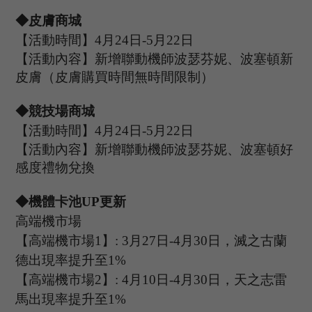
◆皮膚商城
【活動時間】
4
月
24
日
-5
月
22
日
【活動內容】新增聯動機師波瑟芬妮、波塞頓新
皮膚（皮膚購買時間無時間限制）
◆競技場商城
【活動時間】
4
月
24
日
-5
月
22
日
【活動內容】新增聯動機師波瑟芬妮、波塞頓好
感度禮物兌換
◆機體卡池U
P
更新
高端機市場
【高端機市場
1
】
: 3
月
27
日
-4
月
30
日，滅之古蘭
德出現率提升至
1%
【高端機市場
2
】
:
4
月
10
日
-4
月
30
日，
天之志雷
馬
出現率提升至
1%