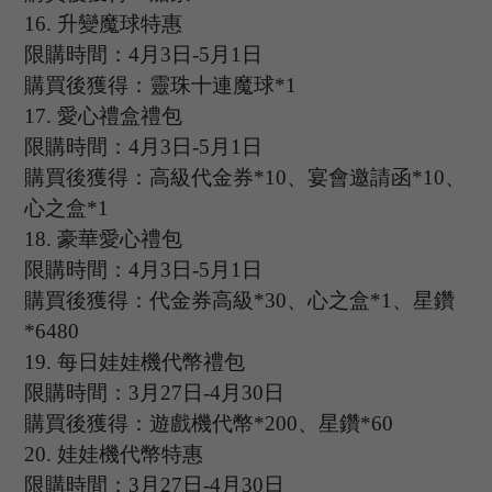
16.
升變魔球特惠
限購時間：
4
月
3
日
-5
月
1
日
購買後獲得：靈珠十連魔球
*1
17.
愛心禮盒禮包
限購時間：
4
月
3
日
-5
月
1
日
購買後獲得：高級代金券
*10、宴會邀請函*10、
心之盒*1
18.
豪華愛心禮包
限購時間：
4
月
3
日
-5
月
1
日
購買後獲得：代金券高級
*30、心之盒*1、星鑽
*6480
19.
每日娃娃機代幣禮包
限購時間：
3
月
27
日
-4
月
30
日
購買後獲得：遊戲機代幣
*200、星鑽*60
20.
娃娃機代幣特惠
限購時間：
3
月
27
日
-4
月
30
日