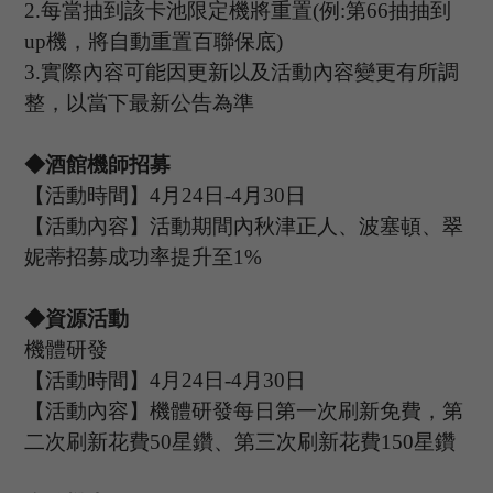
2.
每當抽到該卡池限定機將重置
(
例
:
第
66
抽抽到
up
機，將自動重置百聯保底
)
3.
實際內容可能因更新以及活動內容變更有所調
整，以當下最新公告為準
◆酒館機師招募
【活動時間】
4
月
24
日
-4
月
30
日
【活動內容】活動期間內秋津正人、波塞頓、翠
妮蒂招募成功率提升至
1%
◆資源活動
機體研發
【活動時間】
4
月
24
日
-4
月
30
日
【活動內容】機體研發每日第一次刷新免費，第
二次刷新花費
50星鑽、第三次刷新花費150星鑽