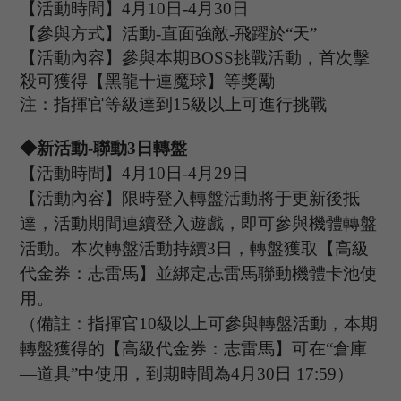
【活動時間】
4
月
10
日
-4
月
30
日
【參與方式】
活動
-
直面強敵
-飛躍於“天”
【活動內容】參與本期
B
OSS
挑戰活動，首次擊
殺可獲得【黑龍十連魔球】等獎勵
注：指揮官等級達到
15
級以上可進行挑戰
◆新活動
-聯動3日轉盤
【活動時間】
4
月
10
日
-4
月
29
日
【活動內容】
限時登入轉盤活動將于更新後抵
達，活動期間連續登入遊戲，即可參與機體轉盤
活動。本次轉盤活動持續
3
日，轉盤獲取【高級
代金券：志雷馬】並綁定志雷馬聯動機體卡池使
用。
（備註：指揮官
10
級以上可參與轉盤活動，本期
轉盤獲得的【高級代金券：志雷馬】可在
“
倉庫
—
道具
”
中使用，到期時間為
4月3
0
日
17
:
59
）