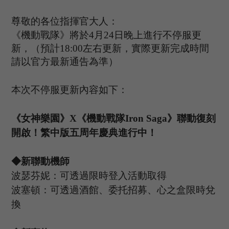
尊敬的各位指揮官大人：
《機動戰隊》將於
4
月
24
日晚上進行不停服更
新，（預計
1
8
:
00
左右更新，實際更新完成時間
請以官方最新通告為準）
本次不停服更新內容如下：
《女神樂園》
X《機動戰隊Iron Saga》聯動復刻
開啟！
繁中版五周年慶典進行中！
◆新聯動機師
波瑟芬妮：可透過限時登入活動取得
波塞頓：可透過酒館、委托招募、心之盒限時兌
換