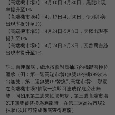
【高端機市場
3
】
:
4
月
10
日
-4
月
30
日，黑龍出現
率提升至
1%
【高端機市場
4
】
:
4
月
17
日
-4
月
30
日，
伊邪那美
出現率提升至
1%
【高端機市場
5
】
:
4
月
24
日
-5
月
8
日，天權出現率
提升至
1%
【高端機市場
6
】
: 4
月
24
日
-5
月
8
日，瓦普爾吉絲
出現率提升至
1%
註
:1.
百連保底，繼承按照對應抽取的機體替換位
繼承（例：第一週高端市場
1
無雙
UP
抽取
99
次未
出無雙，第二週無雙
UP
替換到高端市場
2
，那麼
在高端機市場
2
抽取一次即可達成保底必出無
雙，同如果第二週未抽取無雙，第三週高端市場
2UP
無雙被替換為應龍時，在第三週高端市場
2
抽取
1
次即可達成保底獲得應龍）