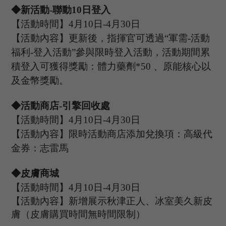
◆新活動
-聯動
10
日登入
【活動時間】
4
月
10
日
-4
月
30
日
【活動內容】
更新後，指揮官可透過
“軍需
-活動
福利-
登入
活動
”參與限時
登入
活動，活動期間
累
積登入
可獲得獎勵：體力藥劑
*50 、原能核心以
及金幣獎勵。
◆活動
商店
-引擎回收處
【活動時間】
4
月
10
日
-4
月
30
日
【活動內容】限時活動商店添加兌換項：高級代
金券：志雷馬
◆皮膚商城
【活動時間】
4
月
10
日
-4
月
3
0
日
【活動內容】新增展示秋津正人、冰室美久新皮
膚（皮膚購買時間無時間限制）