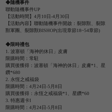
◆隨機事件
聯動隨機事件
UP
【活動時間】
4月10日-4月30日
【活動內容】聯動隨機事件開啟：裂隙獸、裂隙
獸軍團、裂隙獸
BISHOP(出現章節18~54章節)
◆限時禮包
1
.
波塞頓「海神的休日」皮膚
限購時間：常駐
購買後獲得：波塞頓「海神的休日」皮膚
*1、星
鑽*680
2.
永恆之戒福袋
限購時間：
4
月
24
日
-5
月
8
日
購買後獲得：永恆之戒福袋
*1、星鑽*60
3.
特惠週卡
I
限購時間：
4
月
24
日
-5
月
8
日