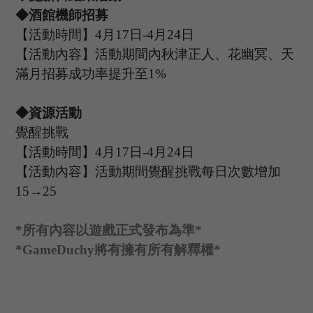
◆酒館機師招募
【活動時間】
4
月
17
日
-4
月
24
日
【活動內容】活動期間內秋津正人、花幽冥
、天
滿月
招募成功率提升至
1%
◆資源活動
覺醒挑戰
【活動時間】
4
月
17
日
-4
月
24
日
【活動內容】活動期間覺醒挑戰每日次數增加
15→25
*
所有內容以遊戲正式發布為準
*
*GameDuchy
將有擁有所有解釋權
*