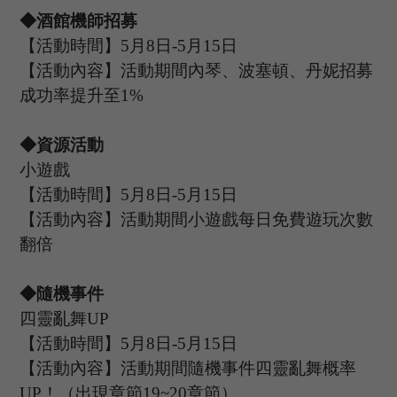
◆酒館機師招募
【活動時間】
5
月
8
日
-5
月
15
日
【活動內容】活動期間內琴
、波塞頓、丹妮
招募
成功率提升至
1%
◆資源活動
小遊戲
【活動時間】
5
月
8
日
-5
月
15
日
【活動內容】活動期間小遊戲每日免費遊玩次數
翻倍
◆隨機事件
四靈亂舞
UP
【活動時間】
5
月
8
日
-5
月
15
日
【活動內容】活動期間隨機事件四靈亂舞概率
UP
！（出現章節
19~20章節）