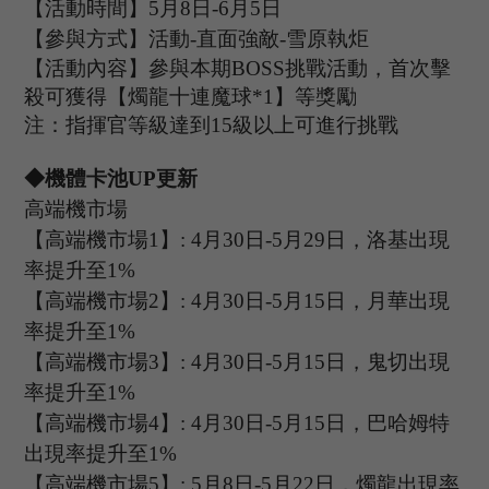
【活動時間】
5
月
8
日
-6
月
5
日
【參與方式】
活動
-
直面強敵
-雪原執炬
【活動內容】參與本期
B
OSS
挑戰活動，首次擊
殺可獲得【燭龍十連魔球
*
1
】等獎勵
注：指揮官等級達到
15
級以上可進行挑戰
◆機體卡池U
P
更新
高端機市場
【高端機市場
1
】
: 4
月
30
日
-5
月
29
日，洛基出現
率提升至
1%
【高端機市場
2
】
:
4
月
30
日
-5
月
15
日，
月華
出現
率提升至
1%
【高端機市場
3
】
:
4
月
30
日
-5
月
15
日，鬼切出現
率提升至
1%
【高端機市場
4
】
:
4
月
30
日
-5
月
15
日，
巴哈姆特
出現率提升至
1%
【高端機市場
5
】
:
5
月
8
日
-5
月
22
日，
燭龍
出現率