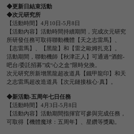
◆更新日結束活動
◆次元研究所
【活動時間】
4
月
10
日
-5
月
8
日
【活動內容】活動時間持續期間，完成次元研究
所研發任務可取得聯動機體【天之志雷馬】、
【志雷馬】、【黑龍】和【雷之歐姆扎克】。
活動期間，聯動機師【秋津正人】可通過
“酒館
-
吧台/委託招募”或“心之盒”限時兌換。
次元研究所新增黑龍超改道具【鐵甲龍印】和天
之志雷馬超改造道具【次元鏈接核心
·真】。
◆新活動
-五周年七日任務
【活動時間】
4
月
3
日
-5
月
8
日
【活動內容】活動期間指揮官可參與完成任務
，
可
取得
【
機體
魔球：
五周
年】、星鑽等獎勵。