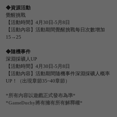
◆資源活動
覺醒挑戰
【活動時間】
4
月
30
日
-5
月
8
日
【活動內容】活動期間覺醒挑戰每日次數增加
15→25
◆隨機事件
深淵採礦人
UP
【活動時間】
4
月
30
日
-5
月
8
日
【活動內容】活動期間隨機事件深淵採礦人概率
UP
！（出現章節
35~40章節）
*
所有內容以遊戲正式發布為準
*
*GameDuchy
將有擁有所有解釋權
*