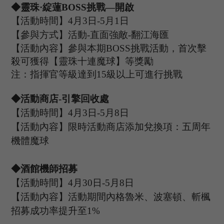
◆
靈珠
·綻蓮B
OSS
挑戰
—開啟
【活動時間】
4
月
3
日
-5
月
1
日
【參與方式】
活動
-
直面強敵
-翻江海匯
【活動內容】參與本期
B
OSS
挑戰活動，首次擊
殺可獲得【靈珠十連魔球】等獎勵
注：指揮官等級達到
15
級以上可進行挑戰
◆活動
商店
-引擎回收處
【活動時間】
4
月
3
日
-5
月
8
日
【活動內容】限時活動商店添加兌換項：五周年
機體魔球
◆酒館機師招募
【活動時間】
4
月
30
日
-5
月
8
日
【活動內容】活動期間內格魯米
、波塞頓、斬楓
招募成功率提升至
1%