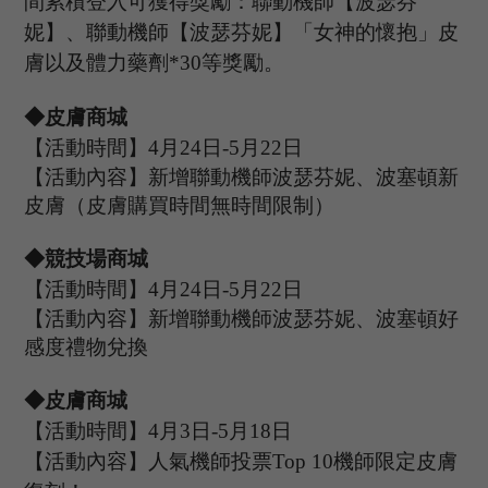
間累積登入可獲得獎勵：聯動機師【
波瑟芬
妮
】、聯動機師【
波瑟芬妮
】「女神的懷抱」皮
膚以及體力藥劑
*30等獎勵。
◆皮膚商城
【活動時間】
4
月
24
日
-5
月
22
日
【活動內容】新增聯動機師波瑟芬妮、波塞頓新
皮膚（皮膚購買時間無時間限制）
◆競技場商城
【活動時間】
4
月
24
日
-5
月
22
日
【活動內容】新增聯動機師波瑟芬妮、波塞頓好
感度禮物兌換
◆皮膚商城
【活動時間】
4
月
3
日
-5
月
18
日
【活動內容】人氣機師投票
T
op 10
機師限定皮膚