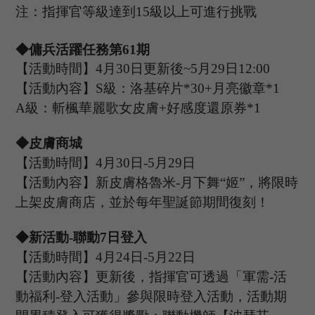
注：指揮官等級達到
15
級以上可進行挑戰
◆傭兵活躍任務第
61
期
【活動時間】
4
月
30
日更新後
~
5
月
29
日
12:00
【活動內容】
S級：洛基碎片*30+月亮徽章*1
A級：斬楓華麗歌女皮膚+好感度還原券*1
◆皮膚商城
【活動時間】
4
月
30
日
-5
月
29
日
【活動內容】新皮膚格魯米
-
月下舞
“姬”，
將限時
上架皮膚商店，並於每年
聖誕
節期間復刻！
◆新活動
-聯動
7
日登入
【活動時間】
4
月
24
日
-5
月
22
日
【活動內容】
更新後，指揮官可透過「軍需
-活
動福利-登入活動」參與限時登入活動，活動期