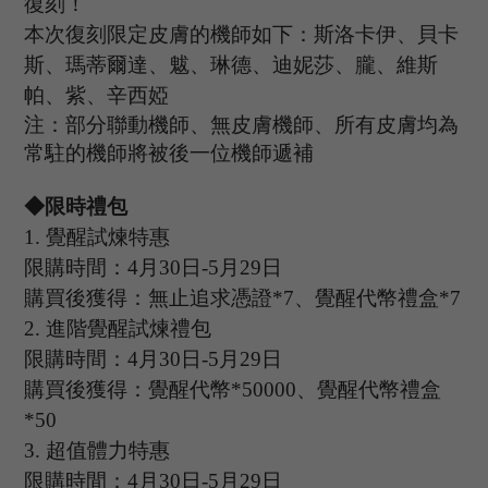
復刻！
本次復刻限定皮膚的機師如下：斯洛卡伊、貝卡
斯、瑪蒂爾達、魃、琳德、迪妮莎、朧、維斯
帕、紫、辛西婭
注：部分聯動機師、無皮膚機師、所有皮膚均為
常駐的機師將被後一位機師遞補
◆限時禮包
1
.
覺醒試煉特惠
限購時間：
4
月
30
日
-5
月
29
日
購買後獲得：無止追求憑證
*7、覺醒代幣禮盒*7
2.
進階覺醒試煉禮包
限購時間：
4
月
30
日
-5
月
29
日
購買後獲得：覺醒代幣
*50000、覺醒代幣禮盒
*50
3.
超值體力特惠
限購時間：
4
月
30
日
-5
月
29
日