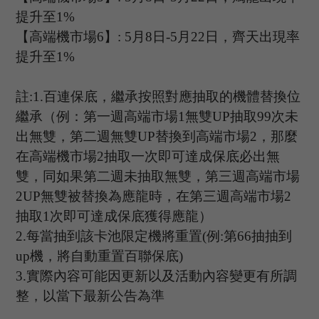
提升至
1%
【高端機市場
6
】
: 5
月
8
日
-5
月
22
日，齊天出現率
提升至
1%
註
:1.
百連保底，繼承按照對應抽取的機體替換位
繼承（例：第一週高端市場
1
無雙
UP
抽取
99
次未
出無雙，第二週無雙
UP
替換到高端市場
2
，那麼
在高端機市場
2
抽取一次即可達成保底必出無
雙，同如果第二週未抽取無雙，第三週高端市場
2UP
無雙被替換為應龍時，在第三週高端市場
2
抽取
1
次即可達成保底獲得應龍）
2.
每當抽到該卡池限定機將重置
(
例
:
第
66
抽抽到
up
機，將自動重置百聯保底
)
3.
實際內容可能因更新以及活動內容變更有所調
整，以當下最新公告為準