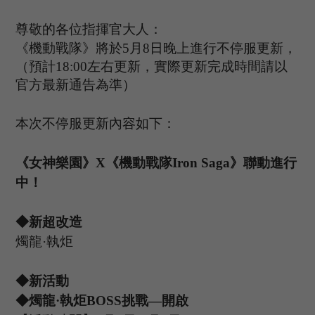
尊敬的各位指揮官大人：
《機動戰隊》將於
5
月
8
日晚上進行不停服更新，
（預計
1
8
:
00
左右更新，實際更新完成時間請以
官方最新通告為準）
本次不停服更新內容如下：
《女神樂園》
X《機動戰隊Iron Saga》聯動
進行
中
！
◆新超改造
燭龍
·執炬
◆新活動
◆
燭龍
·
執炬
B
OSS
挑戰
—開啟