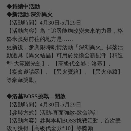
◆持續中活動
◆新活動
-深淵異火
【活動時間】
4
月
30
日
-5
月
29
日
【活動內容】為了追尋能夠改變未來的力量，格
魯米孤身前往的地方是
……
更新後，參與限時劇情活動「深淵異火」掉落活
動道具【異火結晶】可用於兌換全新配件【精造
型
·大範圍光劍】、【高級代金券：洛基】、
【宴會邀請函】、【異火寶箱】、【異火秘藏】
等豪華獎勵。
◆
洛基
B
OSS
挑戰
—開啟
【活動時間】
4
月
30
日
-5
月
29
日
【參與方式】
活動
-
直面強敵
-致命詭計
【活動內容】參與本期
B
OSS
挑戰活動，首次擊
殺可獲得【高級代金券
*
10
】等獎勵