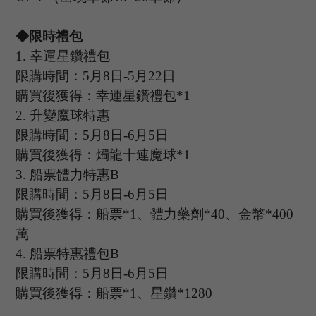
◆限時禮包
1
.
幸運星鑽禮包
限購時間：
5
月
8
日
-5
月
22
日
購買後獲得：幸運星鑽禮包
*1
2.
升變魔球特惠
限購時間：
5
月
8
日
-6
月
5
日
購買後獲得：燭龍十連魔球
*1
3.
船票體力特惠
B
限購時間：
5
月
8
日
-6
月
5
日
購買後獲得：船票
*1、體力藥劑*40、金幣*400
萬
4.
船票特惠禮包
B
限購時間：
5
月
8
日
-6
月
5
日
購買後獲得：船票
*1、星鑽*1280