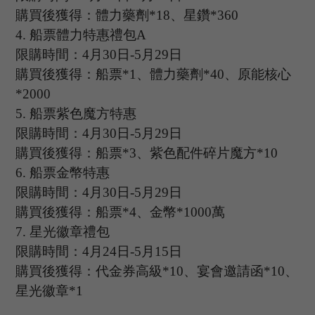
購買後獲得：體力藥劑
*18、星鑽*360
4.
船票體力特惠禮包
A
限購時間：
4
月
30
日
-5
月
29
日
購買後獲得：船票
*1、體力藥劑*40、原能核心
*2000
5.
船票紫色魔方特惠
限購時間：
4
月
30
日
-5
月
29
日
購買後獲得：船票
*3、紫色配件碎片魔方*10
6.
船票金幣特惠
限購時間：
4
月
30
日
-5
月
29
日
購買後獲得：船票
*4、金幣*1000萬
7.
星光徽章禮包
限購時間：
4
月
24
日
-5
月
15
日
購買後獲得：代金券高級
*10、宴會邀請函*10、
星光徽章*1