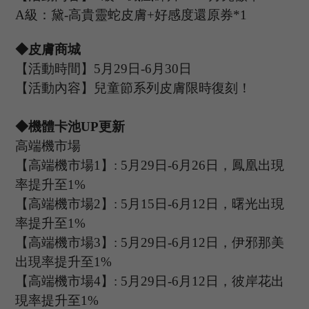
A級：黛-高貴靈蛇皮膚+好感度還原券*1
◆皮膚商城
【活動時間】
5
月
29
日
-6
月
30
日
【活動內容】兒童節系列皮膚限時
復刻！
◆機體卡池U
P
更新
高端機市場
【高端機市場
1
】
: 5
月
29
日
-6
月
26
日，鳳凰出現
率提升至
1%
【高端機市場
2
】
:
5
月
15
日
-6
月
12
日，
曙光
出現
率提升至
1%
【高端機市場
3
】
:
5
月
29
日
-6
月
12
日，伊邪那美
出現率提升至
1%
【高端機市場
4
】
:
5
月
29
日
-6
月
12
日，
彼岸花
出
現率提升至
1%