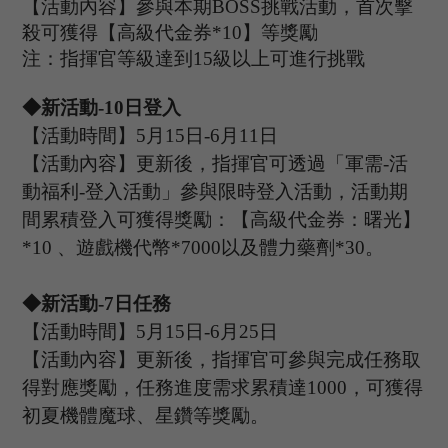
【活動內容】參與本期
B
OSS
挑戰活動，首次擊
殺可獲得【高級代金券
*
10
】等獎勵
注：指揮官等級達到
15
級以上可進行挑戰
◆新活動-
1
0
日登入
【活動時間】
5
月
15
日
-6
月
11
日
【活動內容】更新後，指揮官可透過「軍需
-活
動福利-登入活動」參與限時登入活動，活動期
間累積登入可獲得獎勵：【高級代金券：曙光】
*10 、遊戲機代幣*7000以及體力藥劑*30
。
◆新活動-
7日任務
【活動時間】
5
月
15
日
-6
月
25
日
【活動內容】更新後，指揮官可參與完成任務取
得對應獎勵，任務進度需求累積達
1000，可獲得
初夏
機體魔球、星鑽等獎勵。