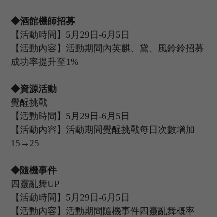
◆酒館機師招募
【活動時間】
5
月
29
日
-6
月
5
日
【活動內容】活動期間內英麒
、黛、風鈴鈴
招募
成功率提升至
1%
◆資源活動
覺醒挑戰
【活動時間】
5
月
29
日
-6
月
5
日
【活動內容】活動期間覺醒挑戰每日次數增加
15→25
◆隨機事件
四靈亂舞
UP
【活動時間】
5
月
29
日
-6
月
5
日
【活動內容】活動期間隨機事件四靈亂舞概率