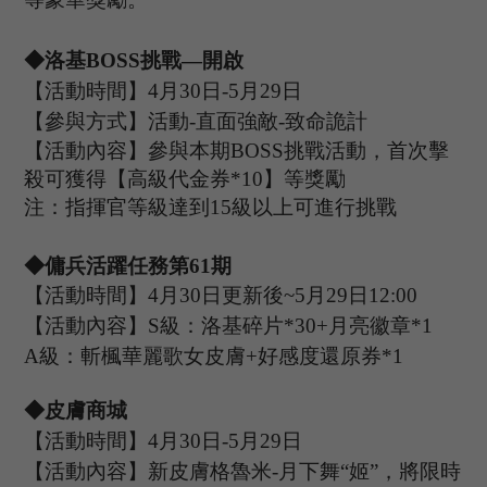
◆
洛基
B
OSS
挑戰
—開啟
【活動時間】
4
月
30
日
-5
月
29
日
【參與方式】
活動
-
直面強敵
-致命詭計
【活動內容】參與本期
B
OSS
挑戰活動，首次擊
殺可獲得【高級代金券
*
10
】等獎勵
注：指揮官等級達到
15
級以上可進行挑戰
◆傭兵活躍任務第
61
期
【活動時間】
4
月
30
日更新後
~
5
月
29
日
12:00
【活動內容】
S級：洛基碎片*30+月亮徽章*1
A級：斬楓華麗歌女皮膚+好感度還原券*1
◆皮膚商城
【活動時間】
4
月
30
日
-5
月
29
日
【活動內容】新皮膚格魯米
-
月下舞
“姬”，
將限時