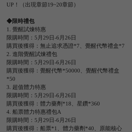
UP
！（出現章節
19~20章節）
◆限時禮包
1
.
覺醒試煉特惠
限購時間：
5
月
29
日
-6
月
26
日
購買後獲得：無止追求憑證
*7、覺醒代幣禮盒*7
2.
進階覺醒試煉禮包
限購時間：
5
月
29
日
-6
月
26
日
購買後獲得：覺醒代幣
*50000、覺醒代幣禮盒
*50
3.
超值體力特惠
限購時間：
5
月
29
日
-6
月
26
日
購買後獲得：體力藥劑
*18、星鑽*360
4.
船票體力特惠禮包
A
限購時間：
5
月
29
日
-6
月
26
日
購買後獲得：船票
*1、體力藥劑*40、原能核心