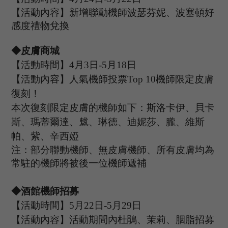
【活動內容】新增聯動機師波瑟芬妮、波塞頓好
感度禮物兌換
◆皮膚商城
【活動時間】
4
月
3
日
-5
月
18
日
【活動內容】人氣機師投票
T
op 10
機師限定皮膚
復刻！
本次復刻限定皮膚的機師如下：斯洛卡伊、貝卡
斯、瑪蒂爾達、魃、琳德、迪妮莎、朧、維斯
帕、紫、辛西婭
注：部分聯動機師、無皮膚機師、所有皮膚均為
常駐的機師將被後一位機師遞補
◆酒館機師招募
【活動時間】
5
月
22
日
-5
月
29
日
【活動內容】活動期間內杜鵑
、茉莉、胭脂
招募