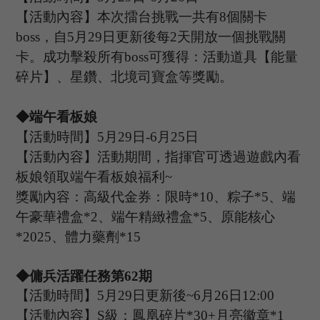
【活動內容】本次擂台挑戰一共有
8個關卡
boss，自5月29日更新後每2天開放一個挑戰關
卡。成功擊殺所有boss可獲得：活動道具【能量
碎片】、星鑽、北境司寶盒等獎勵。
◆端午看板娘
【活動時間】
5
月
29
日
-6
月
25
日
【活動內容】活動期間，指揮官可透過遊戲內看
板娘領取端午看板娘福利
~
獎勵內容：高級代金券：限時
*10、粽子*5、端
午豪華禮盒*2、端午
精緻
禮盒
*5、原能核心
*2025、體力藥劑*15
◆傭兵活躍任務第
62
期
【活動時間】
5
月
29
日更新後
~
6
月
26
日
12:00
【活動內容】
S級：鳳凰碎片*30+月亮徽章*1