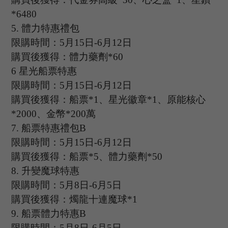
*6480
5.
體力特惠禮包
限購時間：
5
月
15
日
-6
月
12
日
購買後獲得：體力藥劑
*60
6
星光船票特惠
限購時間：
5
月
15
日
-6
月
12
日
購買後獲得：船票
*1、星光徽章*1、原能核心
*2000、金幣*200萬
7.
船票特惠禮包
B
限購時間：
5
月
15
日
-6
月
12
日
購買後獲得：船票
*5、體力藥劑*50
8.
升變魔球特惠
限購時間：
5
月
8
日
-6
月
5
日
購買後獲得：燭龍十連魔球
*1
9.
船票體力特惠
B
限購時間：
5
月
8
日
-6
月
5
日