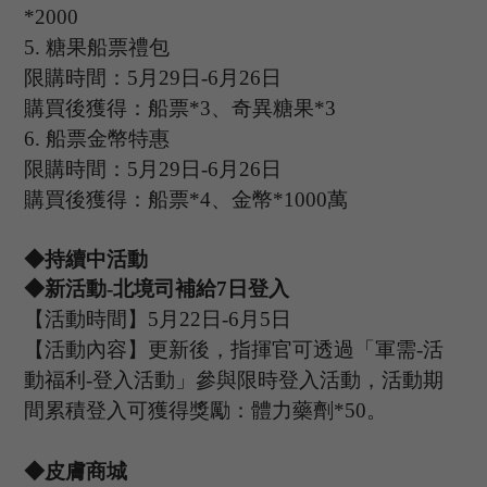
*2000
5.
糖果船票禮包
限購時間：
5
月
29
日
-6
月
26
日
購買後獲得：船票
*3、奇異糖果*3
6.
船票金幣特惠
限購時間：
5
月
29
日
-6
月
26
日
購買後獲得：船票
*4、金幣*1000萬
◆持續中活動
◆新活動-北境司補給
7
日登入
【活動時間】
5
月
22
日
-6
月
5
日
【活動內容】更新後，指揮官可透過「軍需
-活
動福利-登入活動」參與限時登入活動，活動期
間累積登入可獲得獎勵：體力藥劑*50
。
◆皮膚商城