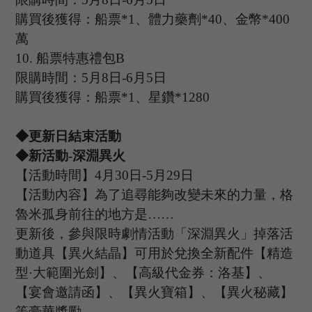
購買後獲得：船票
*1、體力藥劑*40、金幣*400
萬
10.
船票特惠禮包
B
限購時間：
5
月
8
日
-6
月
5
日
購買後獲得：船票
*1、星鑽*1280
◆更新日結束活動
◆新活動
-深淵異火
【活動時間】
4
月
30
日
-5
月
29
日
【活動內容】為了追尋能夠改變未來的力量，格
魯米孤身前往的地方是
……
更新後，參與限時劇情活動「深淵異火」掉落活
動道具【異火結晶】可用於兌換全新配件【精造
型
·大範圍光劍】、【高級代金券：洛基】、
【宴會邀請函】、【異火寶箱】、【異火秘藏】
等豪華獎勵。