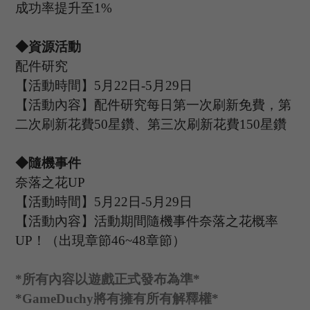
成功率提升至
1%
◆資源活動
配件研究
【活動時間】
5
月
22
日
-5
月
29
日
【活動內容】配件研究每日第一次刷新免費，第
二次刷新花費
50星鑽、第三次刷新花費150星鑽
◆隨機事件
奈落之花
UP
【活動時間】
5
月
22
日
-5
月
29
日
【活動內容】活動期間隨機事件奈落之花概率
UP
！（出現章節
46~48章節）
*
所有內容以遊戲正式發布為準
*
*GameDuchy
將有擁有所有解釋權
*