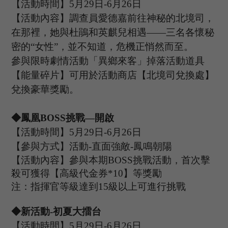
【活動時間】
5
月
29
日
-6
月
26
日
【活動內容】調查員愛德嘉前往神秘的北境司，
在那裡，她與杜鵑和英麒兒相遇
——三名各懷秘
密的“女性”，並不知道，危機正悄然而至。
參與限時劇情活動「異鄉來客」掉落活動道具
【能量碎片】可用於活動商店【北境司兌換處】
兌換豪華獎勵。
◆
鳳凰
B
OSS
挑戰
—開啟
【活動時間】
5
月
29
日
-6
月
26
日
【參與方式】
活動
-
直面強敵
-鳳鳴朝陽
【活動內容】參與本期
B
OSS
挑戰活動，首次擊
殺可獲得【高級代金券
*
10
】等獎勵
注：指揮官等級達到
15
級以上可進行挑戰
◆新活動
-初夏大擂台
【活動時間】
5
月
29
日
-6
月
26
日