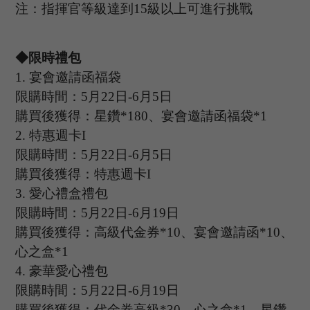
注：指揮官等級達到
15
級以上可進行挑戰
◆限時禮包
1
.
宴會邀請函福袋
限購時間：
5
月
22
日
-6
月
5
日
購買後獲得：星鑽
*180、宴會邀請函福袋*1
2.
特惠週卡
I
限購時間：
5
月
22
日
-6
月
5
日
購買後獲得：特惠週卡
I
3.
愛心禮盒禮包
限購時間：
5
月
22
日
-6
月
19
日
購買後獲得：高級代金券
*10、宴會邀請函*10、
心之盒*1
4.
豪華愛心禮包
限購時間：
5
月
22
日
-6
月
19
日
購買後獲得：代金券高級
*30、心之盒*1、星鑽