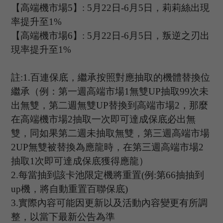
【高端機市場
5
】
:
5
月
22
日
-6
月
5
日，
莉莉絲
出現
率提升至
1%
【高端機市場
6
】
: 5
月
22
日
-6
月
5
日，叛逆之刃出
現率提升至
1%
註
:1.
百連保底，繼承按照對應抽取的機體替換位
繼承（例：第一週高端市場
1
無雙
UP
抽取
99
次未
出無雙，第二週無雙
UP
替換到高端市場
2
，那麼
在高端機市場
2
抽取一次即可達成保底必出無
雙，同如果第二週未抽取無雙，第三週高端市場
2UP
無雙被替換為應龍時，在第三週高端市場
2
抽取
1
次即可達成保底獲得應龍）
2.
每當抽到該卡池限定機將重置
(
例
:
第
66
抽抽到
up
機，將自動重置百聯保底
)
3.
實際內容可能因更新以及活動內容變更有所調
整，以當下最新公告為準