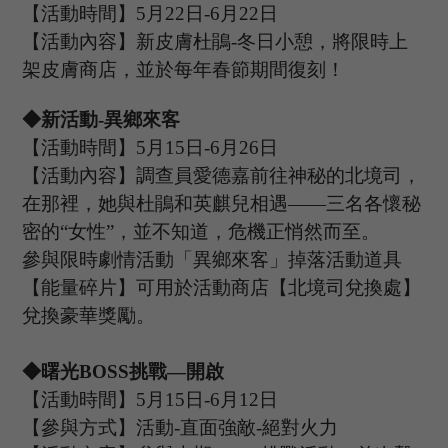
【活動時間】
5
月
22
日
-6
月
22
日
【活動內容】新皮膚杜鵑
-
冬日小憩，
將限時上
架皮膚商店，並於每年
春
節期間復刻！
◆新活動-異鄉來客
【活動時間】
5
月
15
日
-6
月
26
日
【活動內容】調查員愛德嘉前往神秘的北境司，
在那裡，她與杜鵑和英麒兒相遇
——三名各懷秘
密的“女性”，並不知道，危機正悄然而至。
參與限時劇情活動「異鄉來客」掉落活動道具
【能量碎片】可用於活動商店【北境司兌換處】
兌換豪華獎勵。
◆
曙光
B
OSS
挑戰
—開啟
【活動時間】
5
月
15
日
-6
月
12
日
【參與方式】
活動
-
直面強敵
-絕對火力