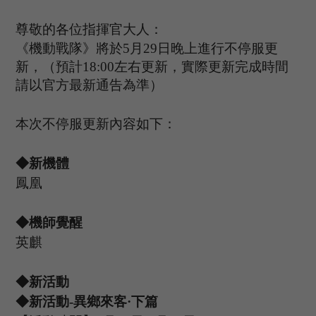
尊敬的各位指揮官大人：
《機動戰隊》將於
5
月
29
日晚上進行不停服更
新，（預計
1
8
:
00
左右更新，實際更新完成時間
請以官方最新通告為準）
本次不停服更新內容如下：
◆新機體
鳳凰
◆機師覺醒
英麒
◆新活動
◆新活動
-異鄉來客·下篇