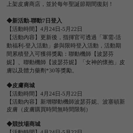
上架皮膚商店，並於每年
聖誕
節期間復刻！
◆新活動
-聯動
7
日登入
【活動時間】
4
月
24
日
-5
月
22
日
【活動內容】
更新後，指揮官可透過「軍需
-活
動福利-登入活動」參與限時登入活動，活動期
間累積登入可獲得獎勵：聯動機師【
波瑟芬
妮
】、聯動機師【
波瑟芬妮
】「女神的懷抱」皮
膚以及體力藥劑
*30等獎勵。
◆皮膚商城
【活動時間】
4
月
24
日
-5
月
22
日
【活動內容】新增聯動機師波瑟芬妮、波塞頓新
皮膚（皮膚購買時間無時間限制）
◆競技場商城
【活動時間】
4
月
24
日
-5
月
22
日