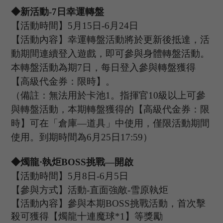
◆新活動-
7日幸運轉盤
【活動時間】
5
月
15
日
-6
月
24
日
【活動內容】幸運轉盤活動將於更新後抵達，活
動期間連續登入遊戲，即可參與身體轉盤活動。
本轉盤活動為期
7日，每日登入參與轉盤獲得
【高級代金券：
限時
】
。
（備註：
無法用於卡池
1
。指揮官
10級以上可參
與轉盤活動，本期轉盤獲得的【高級代金券：
限
時
】可在「倉庫
—道具」中使用，僅限活動期間
使用。
到期時間為
6月2
5
日
1
7
:
59）
◆
燭龍
·執炬B
OSS
挑戰
—開啟
【活動時間】
5
月
8
日
-6
月
5
日
【參與方式】
活動
-
直面強敵
-雪原執炬
【活動內容】參與本期
B
OSS
挑戰活動，首次擊
殺可獲得【燭龍十連魔球
*
1
】等獎勵