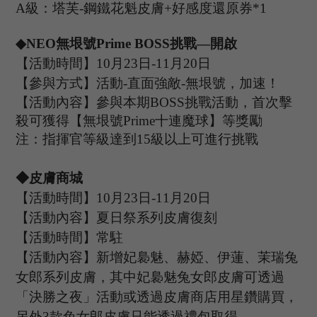
A級：塔芙-鋼鐵花魁皮膚+好感度還原券*1
◆
N
EO
無垠號
P
rime
B
OSS
挑戰
—開啟
【活動時間】
10
月
23
日
-11
月
20
日
【參與方式】
活動
-
直面強敵
-無垠號，加速！
【活動內容】參與本期
B
OSS
挑戰活動，首次擊
殺可獲得【無垠號
P
rime
十連魔球】等獎勵
注：指揮官等級達到
15
級以上可進行挑戰
◆皮膚商城
【活動時間】
10
月
23
日
-11
月
20
日
【活動內容】
夏日祭系列皮膚復刻
【活動時間】常駐
【活動內容】
新增妃裊魅、赫婭、伊蓮、茉瑞兔
女郎系列皮膚，其中妃裊魅兔女郎皮膚可透過
「決勝之夜」活動或透過皮膚商店用星鑽購買，
另外
3款兔女郎皮膚只能透過禮包取得