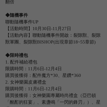
翻倍
◆隨機事件
聯動隨機事件
UP
【活動時間】
10
月
30
日
-11
月
27
日
【活動內容】聯動隨機事件開啟：裂隙獸、裂隙
獸軍團、裂隙獸
BISHOP(出現章節18~55章節)
◆限時禮包
1.
配件補給禮包
限購時間：
11
月
6
日
-12
月
4
日
購買後獲得：配件魔方
*30、星鑽*360
2
.
女神樂園皮膚禮盒
限購時間：
11
月
6
日
-12
月
4
日
購買後獲得：女神樂園專屬時尚禮盒（亞巴頓
「酩酊的狂宴」、素盞鳴「一閃的鋒刃」）、星