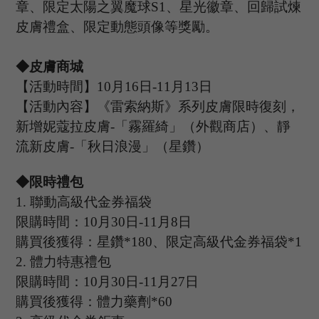
章、限定太陽之翼魔球
S1、星光徽章、回歸試煉
皮膚禮盒、限定動態頭像等獎勵。
◆皮膚商城
【活動時間】
10
月
16
日
-11
月
13
日
【活動內容】《雷索納斯》系列皮膚限時復刻，
新增妮蔻拉皮膚
-「霧羅綺」（
外觀商店
）、靜
流新皮膚
-「秋日浪漫」（
星鑽
）
◆限時禮包
1.
聯動高級代金券福袋
限購時間：
10
月
30
日
-11
月
8
日
購買後獲得：星鑽
*180、限定高級代金券福袋*1
2
.
體力特惠禮包
限購時間：
10
月
30
日
-11
月
27
日
購買後獲得：體力藥劑
*60