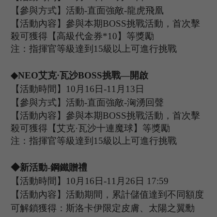
【參與方式】
活動
-
直面強敵
-龍虎飛凰
【活動內容】參與本期
B
OSS
挑戰活動，首次擊
殺可獲得【高級代金券
*
10
】等獎勵
注：指揮官等級達到
15
級以上可進行挑戰
◆
N
EO
艾克
·瓦沙
B
OSS
挑戰
—開啟
【活動時間】
10
月
16
日
-11
月
13
日
【參與方式】
活動
-
直面強敵
-洶湧回聲
【活動內容】參與本期
B
OSS
挑戰活動，首次擊
殺可獲得【艾克
·瓦沙十連魔球】等獎勵
注：指揮官等級達到
15
級以上可進行挑戰
◆新活動
-鋼鐵贈禮
【活動時間】
10
月
16
日
-11
月
26
日
1
7
:
59
【活動內容】活動期間，累計儲值達到不同額度
可解鎖獲得：斯洛卡伊限定皮膚、太陽之翼勳