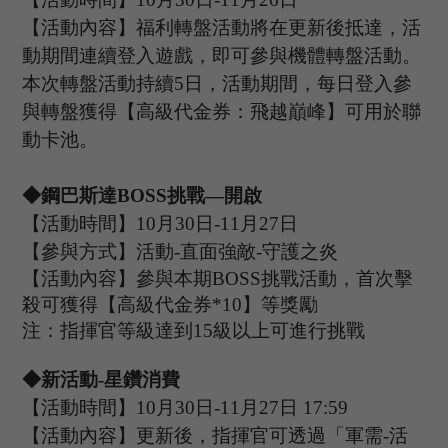
【活動內容】福利轉盤活動將在更新後抵達，活
動期間連續登入遊戲，即可參與機體轉盤活動。
本次轉盤活動持續
5日，活動期間，每日登入參
與轉盤獲得【高級代金券：
飛越巔峰】可用於聯
動卡池。
◆
鋼巴斯達
B
OSS
挑戰
—開啟
【活動時間】
10
月
30
日
-11
月
27
日
【參與方式】
活動
-
直面強敵
-
守護之炎
【活動內容】參與本期
B
OSS
挑戰活動，首次擊
殺可獲得【高級代金券
*
10
】等獎勵
注：指揮官等級達到
15
級以上可進行挑戰
◆新活動
-星鑽消費
【活動時間】
10
月
30
日
-11
月
27
日
17
:
59
【活動內容】更新後，指揮官可透過「軍需
-活