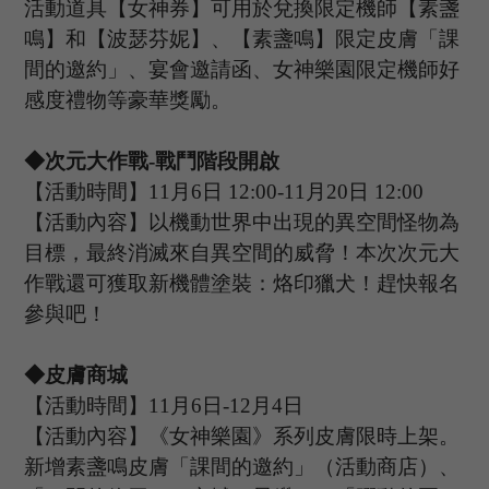
活動道具【女神券】可用於兌換限定機師【素盞
鳴】和【波瑟芬妮】、【素盞鳴】限定皮膚「課
間的邀約」、宴會邀請函、女神樂園限定機師好
感度禮物等豪華獎勵。
◆次元大作戰
-
戰鬥
階段開啟
【活動時間】
11
月
6
日
12
:
00
-11
月
20
日
1
2
:0
0
【活動內容】以機動世界中出現的異空間怪物為
目標，最終消滅來自異空間的威脅！本次次元大
作戰還可獲取新機體塗裝：
烙印獵犬
！趕快報名
參與吧！
◆皮膚商城
【活動時間】
11
月
6
日
-12
月
4
日
【活動內容】
《女神樂園》系列皮膚限時上架。
新增素盞鳴皮膚「課間的邀約」（活動商店）、