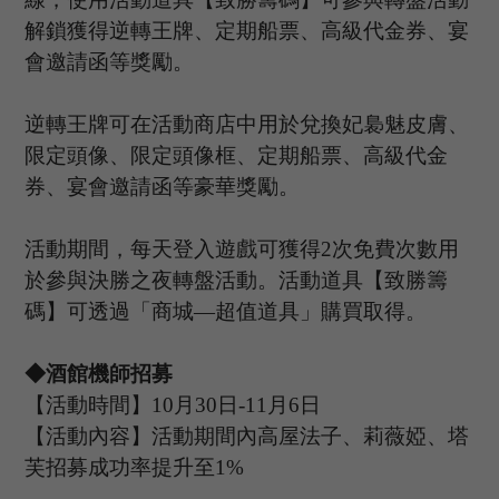
解鎖獲得逆轉王牌、定期船票、高級代金券、宴
會邀請函等獎勵。
逆轉王牌可在活動商店中用於兌換妃裊魅皮膚、
限定頭像、限定頭像框、定期船票、高級代金
券、宴會邀請函等豪華獎勵。
活動期間，每天登入遊戲可獲得
2次免費次數用
於參與決勝之夜轉盤活動。活動道具【致勝籌
碼】可透過「商城—超值道具」購買取得。
◆酒館機師招募
【活動時間】
10
月
30
日
-11
月
6
日
【活動內容】活動期間內高屋法子、莉薇婭
、塔
芙
招募成功率提升至
1%