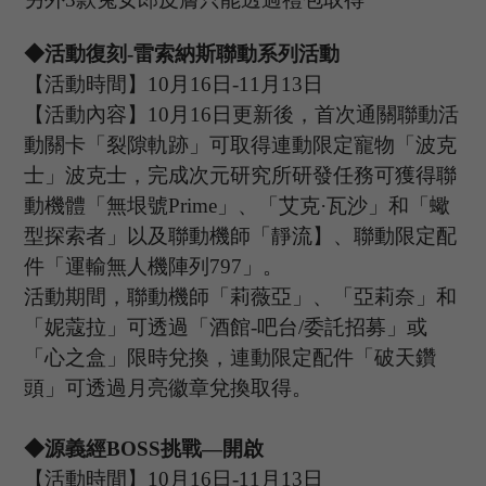
◆活動復刻
-雷索納斯聯動系列活動
【活動時間】
10
月
16
日
-11
月
13
日
【活動內容】
10月16日更新後，首次通關聯動活
動關卡
「裂隙軌跡」
可取得連動限定寵物
「
波克
士
」
波克士，完成次元研究所研發任務可獲得聯
動機體
「
無垠號
Prime
」
、
「
艾克
·瓦沙
」
和
「
蠍
型探索者
」
以及聯動機師
「
靜流】、聯動限定配
件
「
運輸無人機陣列
797
」
。
活動期間，聯動機師
「
莉薇亞
」
、
「
亞莉奈
」
和
「
妮蔻拉
」
可透過「酒館
-吧台/委託招募」或
「心之盒」限時兌換，連動限定配件
「
破天鑽
頭
」
可透過月亮徽章兌換取得。
◆
源義經
B
OSS
挑戰
—開啟
【活動時間】
10
月
16
日
-11
月
13
日