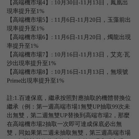
【高端機市場
4
】
:
10
月
30
日
-11
月
13
日，
鳳凰
出
現率提升至
1%
【高端機市場
5
】
:
11
月
6
日
-11
月
20
日，玉藻前出
現率提升至
1%
【高端機市場
6
】
: 11
月
6
日
-11
月
20
日，燭龍出現
率提升至
1%
【高端機市場
7
】
: 10
月
16
日
-11
月
13
日，艾克
·瓦
沙出現率提升至
1%
【高端機市場
8
】
: 10
月
16
日
-11
月
13
日，
無垠號
P
rime
出現率提升至
1%
註
:1.
百連保底，繼承按照對應抽取的機體替換位
繼承（例：第一週高端市場
1
無雙
UP
抽取
99
次未
出無雙，第二週無雙
UP
替換到高端市場
2
，那麼
在高端機市場
2
抽取一次即可達成保底必出無
雙，同如果第二週未抽取無雙，第三週高端市場