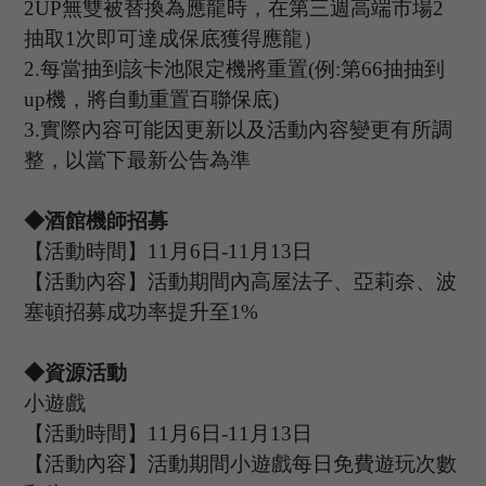
2UP
無雙被替換為應龍時，在第三週高端市場
2
抽取
1
次即可達成保底獲得應龍）
2.
每當抽到該卡池限定機將重置
(
例
:
第
66
抽抽到
up
機，將自動重置百聯保底
)
3.
實際內容可能因更新以及活動內容變更有所調
整，以當下最新公告為準
◆酒館機師招募
【活動時間】
11
月
6
日
-11
月
13
日
【活動內容】活動期間內高屋法子、亞莉奈
、波
塞頓
招募成功率提升至
1%
◆資源活動
小遊戲
【活動時間】
11
月
6
日
-11
月
13
日
【活動內容】活動期間小遊戲每日免費遊玩次數