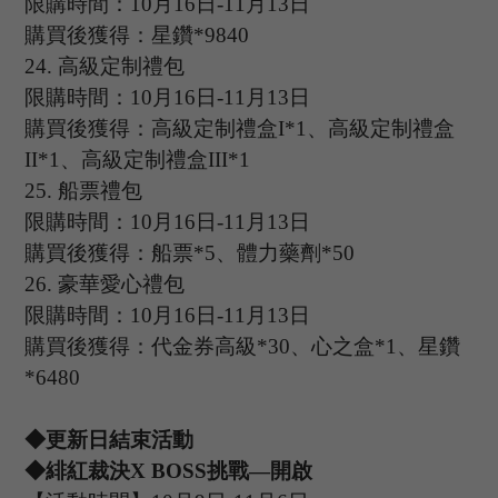
限購時間：
10
月
16
日
-11
月
13
日
購買後獲得：星鑽
*9840
24.
高級定制禮包
限購時間：
10
月
16
日
-11
月
13
日
購買後獲得：高級定制禮盒
I*1、高級定制禮盒
II*1、高級定制禮盒III*1
25.
船票禮包
限購時間：
10
月
16
日
-11
月
13
日
購買後獲得：船票
*5、體力藥劑*50
26.
豪華愛心禮包
限購時間：
10
月
16
日
-11
月
13
日
購買後獲得：代金券高級
*30、心之盒*1、星鑽
*6480
◆更新日結束活動
◆
緋紅裁決
X
B
OSS
挑戰
—開啟