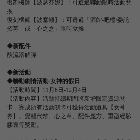
復刻機師【波瑟芬妮】：可透過聯動限時活動兌
換
復刻機師【波塞頓】：可透過「酒館
-吧檯/委託
招募」或「心之盒」限時兌換。
◆
新配件
酸流溶解彈
◆
新活動
◆
聯動劇情
活動
-女神的假日
【活動時間】
11
月
6
日
-12
月
4
日
【活動內容】活動持續期間將新增限定資源關
卡，完成所有活動關卡可獲得活動道具【女神
券】、覺醒代幣、心之章、配件魔方、重型經驗
膠囊等獎勵。