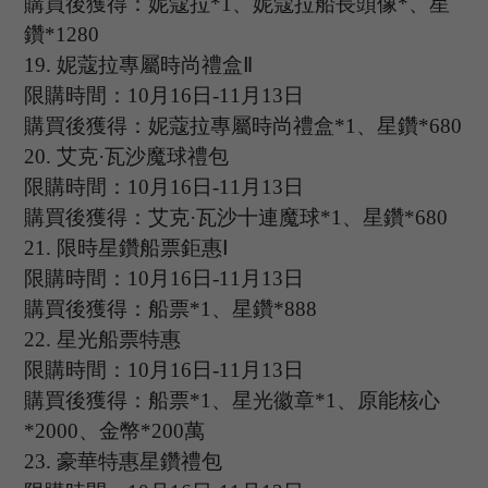
購買後獲得：妮蔻拉
*1、妮蔻拉船長頭像*、星
鑽*1280
19
.
妮蔻拉專屬時尚禮盒
Ⅱ
限購時間：
10
月
16
日
-11
月
13
日
購買後獲得：妮蔻拉專屬時尚禮盒
*1、星鑽*680
20.
艾克
·瓦沙魔球禮包
限購時間：
10
月
16
日
-11
月
13
日
購買後獲得：艾克
·瓦沙十連魔球
*1、星鑽*680
21.
限時星鑽船票鉅惠
Ⅰ
限購時間：
10
月
16
日
-11
月
13
日
購買後獲得：船票
*1、星鑽*888
22.
星光船票特惠
限購時間：
10
月
16
日
-11
月
13
日
購買後獲得：船票
*1、星光徽章*1、原能核心
*2000、金幣*200萬
23.
豪華特惠星鑽禮包