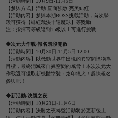
【活動時間】
10
月
9
日
-11
月
6
日
【參與方式】
活動
-
直面強敵
-完美緋紅
【活動內容】參與本期
B
OSS
挑戰活動，首次擊
殺可獲得【緋紅裁決十連魔球】等獎勵
注：指揮官等級達到
15
級以上可進行挑戰
◆次元大作戰
-
報名
階段開啟
【活動時間】
10
月
30
日
-11
月
5
日
1
2
:0
0
【活動內容】以機動世界中出現的異空間怪物為
目標，最終消滅來自異空間的威脅！本次次元大
作戰還可獲取新機體塗裝：
烙印獵犬
！趕快報名
參與吧！
◆新活動
-決勝之夜
【活動時間】
10
月
23
日
-11
月
6
日
【活動內容】決勝之夜轉盤活動將於更新後上
線，使用活動道具【致勝籌碼】可參與轉盤活動