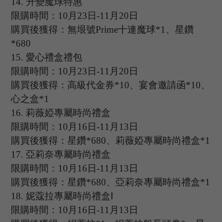
14
.
升變魔球特惠
限購時間：
10
月
23
日
-11
月
20
日
購買後獲得：無垠號
Prime十連魔球*1、星鑽
*680
15.
愛心禮盒禮包
限購時間：
10
月
23
日
-11
月
20
日
購買後獲得：高級代金券
*10、宴會邀請函*10、
心之盒*1
16.
莉薇婭專屬時尚禮盒
限購時間：
10
月
16
日
-11
月
13
日
購買後獲得：星鑽
*680、莉薇婭專屬時尚禮盒*1
17
.
亞莉奈專屬時尚禮盒
限購時間：
10
月
16
日
-11
月
13
日
購買後獲得：星鑽
*680、亞莉奈專屬時尚禮盒*1
18
.
妮蔻拉專屬時尚禮盒
Ⅰ
限購時間：
10
月
16
日
-11
月
13
日