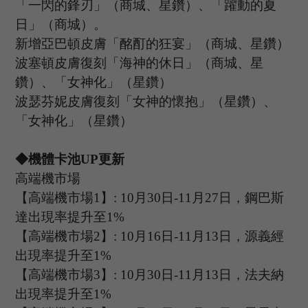
「一閃的鋒刃」（商城、星鑽）、「躍動的夏
日」（商城）。
新增亞巴頓皮膚「酩酊的狂宴」（商城、星鑽）
波塞頓皮膚復刻「海神的休日」（商城、星
鑽）、「女神化」（星鑽）
波瑟芬妮皮膚復刻「女神的懷抱」（星鑽）、
「女神化」（星鑽）
◆機體卡池U
P
更新
高端機市場
【高端機市場
1
】
: 10
月
30
日
-11
月
27
日，鋼巴斯
達出現率提升至
1%
【高端機市場
2
】
:
10
月
16
日
-11
月
13
日，源義經
出現率提升至
1%
【高端機市場
3
】
:
10
月
30
日
-11
月
13
日，
法夫納
出現率提升至
1%