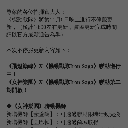
尊敬的各位指揮官大人：
《機動戰隊》將於
11
月
6
日晚上進行不停服更
新，（預計
1
8
:
00
左右更新，實際更新完成時間
請以官方最新通告為準）
本次不停服更新內容如下：
《飛越巔峰》
X《機動戰隊Iron Saga》聯動
進行
中
！
《女神樂園》
X《機動戰隊Iron Saga》聯動
第二
期開啟
！
◆
《女神樂園》
聯動機師
新增機師【素盞鳴
】：
可透過聯動限時活動兌換
新增機師【亞巴頓】：可透過商城取得