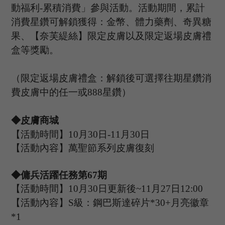
動福利-累積消費」參與活動。活動期間，累計
消費星鑽可解鎖獲得：金幣、體力藥劑、奇異糖
果、【
奈芙緹絲
】限定
皮膚
以及限定返場皮膚禮
盒等獎勵。
（限定返場皮膚禮盒：解鎖後可選擇往期星鑽消
費皮膚中的任一或
888星鑽）
◆皮膚商城
【活動時間】
10
月
30
日
-11
月
3
0
日
【活動內容】萬聖節系列皮膚復刻
◆傭兵活躍任務第
67
期
【活動時間】
10
月
30
日更新後
~
11
月
27
日
12:00
【活動內容】
S級：鋼巴斯達碎片*30+月亮徽章
*1