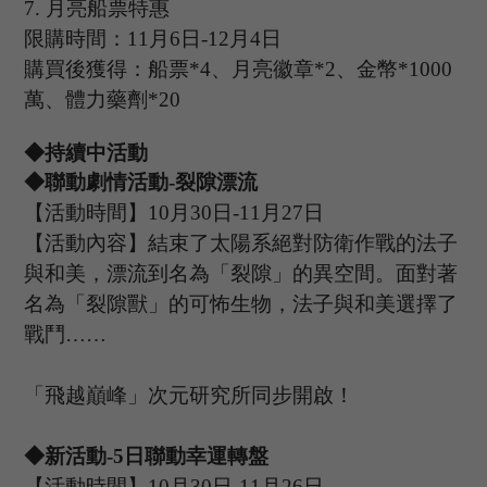
7.
月亮船票特惠
限購時間：
11
月
6
日
-12
月
4
日
購買後獲得：船票
*4、月亮徽章*2、金幣*1000
萬、體力藥劑*20
◆持續中活動
◆
聯動劇情
活動
-裂隙漂流
【活動時間】
10
月
30
日
-11
月
27
日
【活動內容】結束了太陽系絕對防衛作戰的法子
與和美，漂流到名為「裂隙」的異空間。面對著
名為「裂隙獸」的可怖生物，法子與和美選擇了
戰鬥
……
「飛越巔峰」次元研究所同步開啟！
◆新活動
-
5
日聯動幸運轉盤
【活動時間】
10
月
30
日
-11
月
26
日