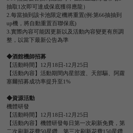
抽取
1
次即可達成保底獲得應龍）
2.
每當抽到該卡池限定機將重置
(
例
:
第
66
抽抽到
up
機，將自動重置百聯保底
)
3.
實際內容可能因更新以及活動內容變更有所調
整，以當下最新公告為準
◆酒館機師招募
【活動時間】
12
月
18
日
-12
月
25
日
【活動內容】活動期間內星部渡、天部驅、阿蘿
塞爾招募成功率提升至
1%
◆資源活動
機體研發
【活動時間】
12
月
18
日
-12
月
25
日
【活動內容】機體研發每日第一次刷新免費，第
二次刷新花費
50星鑽、第三次刷新花費150星鑽