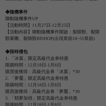
◆隨機事件
聯動隨機事件
UP
【活動時間】
11
月
27
日
-12
月
25
日
【活動內容】聯動隨機事件開啟：裂隙獸、裂隙
獸軍團、裂隙獸
BISHOP(出現章節18~55章節)
◆限時禮包
1.
「冰翼」限定高級代金券特惠
限購時間：
12
月
18
日
-1
月
8
日
購買後獲得：高級代金券「冰翼」
*30
2.
「夢魘」限定高級代金券特惠
限購時間：
12
月
18
日
-1
月
8
日
購買後獲得：高級代金券「夢魘」
*30
3
.
「耶夢加得」限定高級代金券特惠
限購時間：
12
月
18
日
-1
月
8
日