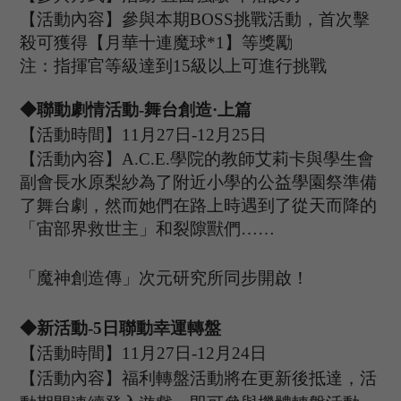
【活動內容】參與本期
B
OSS
挑戰活動，首次擊
殺可獲得【月華十連魔球
*
1
】等獎勵
注：指揮官等級達到
15
級以上可進行挑戰
◆
聯動劇情
活動
-舞台創造·上篇
【活動時間】
11
月
27
日
-12
月
25
日
【活動內容】
A.C.E.學院的教師艾莉卡與學生會
副會長水原梨紗為了附近小學的公益學園祭準備
了
舞台
劇，然而她們在路上時遇到了從天而降的
「宙部界救世主」和裂隙獸們
……
「魔神創造傳」次元研究所同步開啟！
◆新活動
-
5
日聯動幸運轉盤
【活動時間】
11
月
27
日
-12
月
24
日
【活動內容】福利轉盤活動將在更新後抵達，活