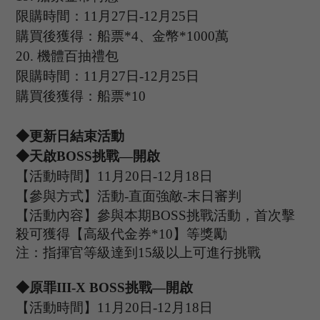
限購時間：
11
月
27
日
-12
月
25
日
購買後獲得：船票
*4、金幣*1000萬
20.
機體百抽禮包
限購時間：
11
月
27
日
-12
月
25
日
購買後獲得：船票
*10
◆更新日結束活動
◆
天啟
B
OSS
挑戰
—開啟
【活動時間】
11
月
20
日
-12
月
18
日
【參與方式】
活動
-
直面強敵
-
末日審判
【活動內容】參與本期
B
OSS
挑戰活動，首次擊
殺可獲得【高級代金券
*
10
】等獎勵
注：指揮官等級達到
15
級以上可進行挑戰
◆原罪
III-X
B
OSS
挑戰
—開啟
【活動時間】
11
月
20
日
-12
月
18
日