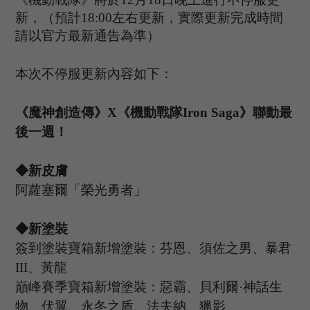
新，（預計
1
8
:
00
左右更新，實際更新完成時間
請以官方最新通告為準）
本次不停服更新內容如下：
《魔神創造傳》
X《機動戰隊Iron Saga》聯動
最
後一週
！
◆
新皮膚
阿蘿塞爾「榮光勇者」
◆
新塗裝
簽到塗裝寶箱新增塗裝：芬恩、須佐之男、暴君
III、黃龍
巔峰賽季寶箱新增塗裝：惡霸、貝利爾
·神話生
物、伏翼、永冬之盾、法夫納、獵影