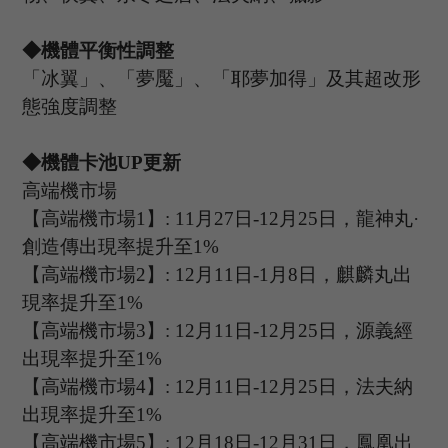
◆
機體平衡性調整
「冰翼」、「夢魘」、「耶夢加得」及其超改形
態強度調整
◆機體卡池U
P
更新
高端機市場
【高端機市場
1
】
: 11
月
27
日
-12
月
25
日，
龍神丸
·
創造傳
出現率提升至
1%
【高端機市場
2
】
:
12
月
11
日
-1
月
8
日，麒麟丸出
現率提升至
1%
【高端機市場
3
】
:
12
月
11
日
-12
月
25
日，
源義經
出現率提升至
1%
【高端機市場
4
】
:
12
月
11
日
-12
月
25
日，
法夫納
出現率提升至
1%
【高端機市場
5
】
:
12
月
18
日
-12
月
31
日，
鳳凰
出