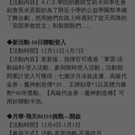
【活動內容】
A.C.E.學院的教師艾莉卡與學生會
副會長水原梨紗為了附近小學的公益學園祭準備
了
舞台
劇，然而她們在路上時遇到了從天而降的
「宙部界救世主」和裂隙獸們
……
◆新活動
-
10
日聯動登入
【活動時間】
12
月
11
日
-1
月
7
日
【活動內容】更新後，指揮官可透過
「
軍需
-活
動福利-登入活動
」
參與限時登入活動，活動期
間累計登入可獲得：七瀨汐月泳裝皮膚、高級代
金券：魔神創造傳
*30 、
王牌勛章
*1以及體力藥
劑*40等獎勵。【高級代金券：
魔神創造傳】可
用於聯動卡池。
◆
月華
·飛天B
OSS
挑戰
—開啟
【活動時間】
12
月
4
日
-1
月
1
日
【參與方式】
活動
-
直面強敵
-
不落皎月