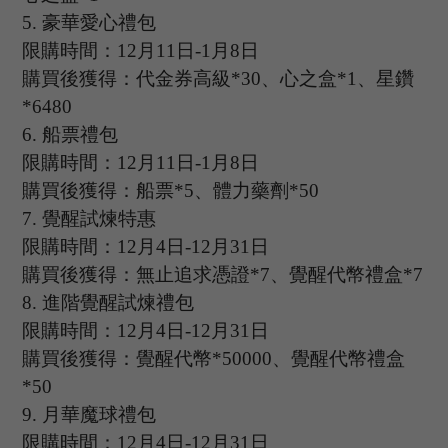
5.
豪華愛心禮包
限購時間：
12
月
11
日
-1
月
8
日
購買後獲得：代金券高級
*30、心之盒*1、星鑽
*6480
6.
船票禮包
限購時間：
12
月
11
日
-1
月
8
日
購買後獲得：船票
*5、體力藥劑*50
7.
覺醒試煉特惠
限購時間：
12
月
4
日
-12
月
31
日
購買後獲得：無止追求憑證
*7、覺醒代幣禮盒*7
8.
進階覺醒試煉禮包
限購時間：
12
月
4
日
-12
月
31
日
購買後獲得：覺醒代幣
*50000、覺醒代幣禮盒
*50
9
.
月華魔球禮包
限購時間：
12
月
4
日
-12
月
31
日