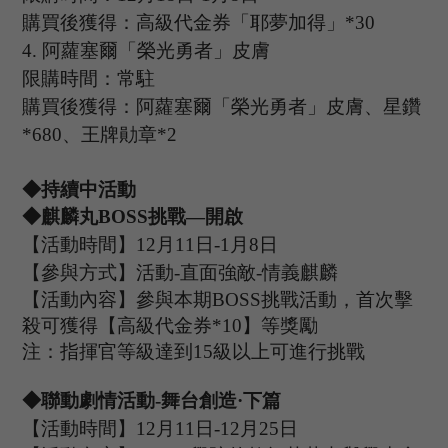
購買後獲得：高級代金券「耶夢加得」
*30
4
.
阿蘿塞爾「榮光勇者」皮膚
限購時間：常駐
購買後獲得：阿蘿塞爾「榮光勇者」皮膚、星鑽
*680、王牌勛章*2
◆持續中活動
◆
麒麟丸
B
OSS
挑戰
—開啟
【活動時間】
12
月
11
日
-1
月
8
日
【參與方式】
活動
-
直面強敵
-
情義麒麟
【活動內容】參與本期
B
OSS
挑戰活動，首次擊
殺可獲得【高級代金券
*
10
】等獎勵
注：指揮官等級達到
15
級以上可進行挑戰
◆
聯動劇情
活動
-舞台創造·下篇
【活動時間】
12
月
11
日
-12
月
25
日