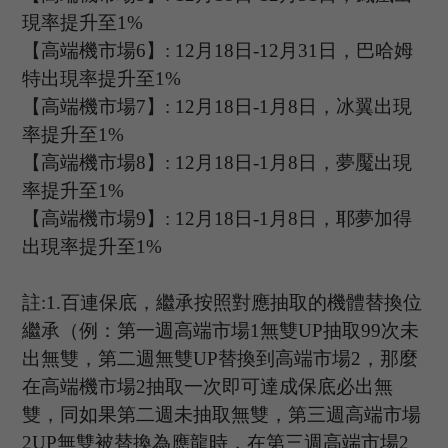
現率提升至
1%
【高端機市場
6
】
: 12
月
18
日
-12
月
31
日，巴哈姆
特出現率提升至
1%
【高端機市場
7
】
: 12
月
18
日
-1
月
8
日，冰翼出現
率提升至
1%
【高端機市場
8
】
: 12
月
18
日
-1
月
8
日，夢魘出現
率提升至
1%
【高端機市場
9
】
: 12
月
18
日
-1
月
8
日，耶夢加得
出現率提升至
1%
註
:1.
百連保底，繼承按照對應抽取的機體替換位
繼承（例：第一週高端市場
1
無雙
UP
抽取
99
次未
出無雙，第二週無雙
UP
替換到高端市場
2
，那麼
在高端機市場
2
抽取一次即可達成保底必出無
雙，同如果第二週未抽取無雙，第三週高端市場
2UP
無雙被替換為應龍時，在第三週高端市場
2