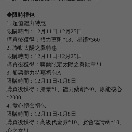
◆限時禮包
1.
超值體力特惠
限購時間：
12
月
11
日
-12
月
25
日
購買後獲得：體力藥劑
*18、星鑽*360
2.
聯動太陽之翼特惠
限購時間：
12
月
11
日
-12
月
25
日
購買後獲得：聯動限定太陽之翼勛章
*1
3
.
船票體力特惠禮包
A
限購時間：
12
月
11
日
-1
月
8
日
購買後獲得：船票
*1、體力藥劑*40、原能核心
*2000
4
.
愛心禮盒禮包
限購時間：
12
月
11
日
-1
月
8
日
購買後獲得：高級代金券
*10、宴會邀請函*10、
心之盒*1