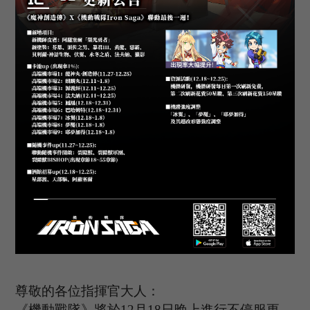
尊敬的各位指揮官大人：
《機動戰隊》將於
12
月
18
日晚上進行不停服更