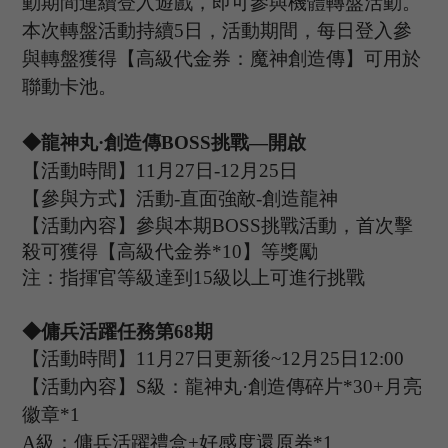
動期間連續登入遊戲，即可參與機體轉盤活動。
本次轉盤活動持續
5日，活動期間，每日登入參
與轉盤獲得【高級代金券：
魔神創造傳】可用於
聯動卡池。
◆
龍神丸
·創造傳B
OSS
挑戰
—開啟
【活動時間】
11
月
27
日
-12
月
25
日
【參與方式】
活動
-
直面強敵
-
創造龍神
【活動內容】參與本期
B
OSS
挑戰活動，首次擊
殺可獲得【高級代金券
*
10
】等獎勵
注：指揮官等級達到
15
級以上可進行挑戰
◆傭兵活躍任務第
68
期
【活動時間】
11
月
27
日更新後
~
12
月
25
日
12:00
【活動內容】
S級：龍神丸·創造傳碎片*30+月亮
徽章*1
A級：傭兵活躍禮盒+好感度還原券*1