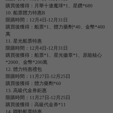
購買後獲得：月華十連魔球
*1、星鑽*680
10
.
船票體力特惠
B
限購時間：
12
月
4
日
-12
月
31
日
購買後獲得：船票
*1、體力藥劑*40、金幣*400
萬
11.
星光船票特惠
限購時間：
12
月
4
日
-12
月
31
日
購買後獲得：船票
*1、星光徽章*1、原能核心
*2000、金幣*200萬
12.
體力特惠禮包
限購時間：
11
月
27
日
-12
月
25
日
購買後獲得：體力藥劑
*60
13
.
高級代金券鉅惠
限購時間：
11
月
27
日
-12
月
25
日
購買後獲得：高級代金券
*11
14
.
聯動船票特惠