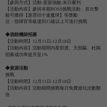
【參與方式】
活動
-
直面強敵
-
末日審判
【活動內容】參與本期
B
OSS
挑戰活動，首次擊
殺可獲得【
原罪
I
II
十連魔球
】等獎勵
注：指揮官等級達到
15
級以上可進行挑戰
◆酒館機師招募
【活動時間】
12
月
11
日
-12
月
18
日
【活動內容】活動期間內星部渡、天部驅、杜鵑
招募成功率提升至
1%
◆資源活動
挑戰
【活動時間】
12
月
11
日
-12
月
18
日
【活動內容】活動期間挑戰每日免費遊玩次數翻
倍