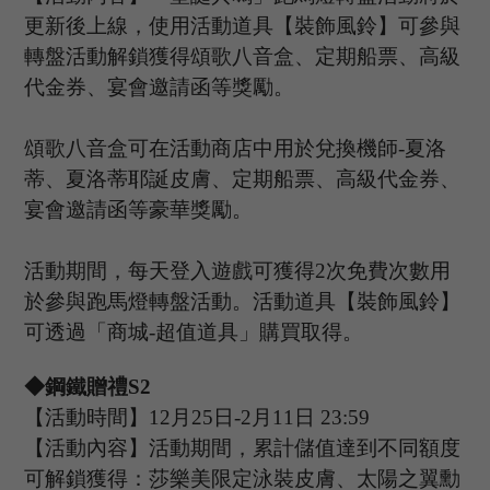
更新後上線，使用活動道具【裝飾風鈴】可參與
轉盤活動解鎖獲得頌歌八音盒、定期船票、高級
代金券、宴會邀請函等獎勵。
頌歌八音盒可在活動商店中用於兌換
機師
-夏洛
蒂、夏洛蒂耶誕皮膚
、定期船票、高級代金券、
宴會邀請函等豪華獎勵。
活動期間，每天登入遊戲可獲得
2次免費次數用
於參與
跑馬燈
轉盤活動。活動道具【
裝飾風鈴
】
可透過「商城
-超值道具」購買取得。
◆
鋼鐵贈禮
S
2
【活動時間】
12
月
25
日
-2
月
11
日
23
:
59
【活動內容】活動期間，累計儲值達到不同額度
可解鎖獲得：莎樂美限定泳裝皮膚、太陽之翼勳