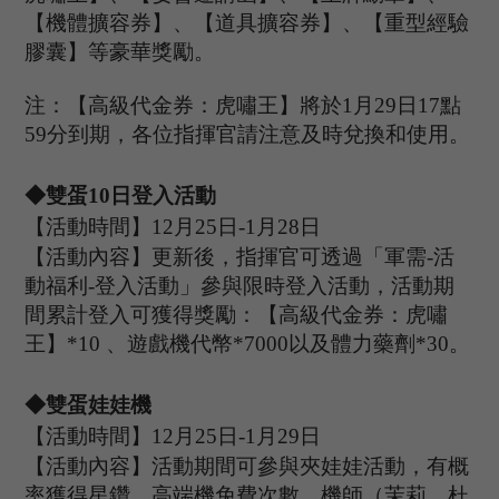
【機體擴容券】、【道具擴容券】、【重型經驗
膠囊】等豪華獎勵。
注：【高級代金券：虎嘯王】將於
1月
29
日
17點
59分到期，各位指揮官請注意及時兌換和使用。
◆
雙蛋
1
0
日登入活動
【活動時間】
12
月
25
日
-1
月
28
日
【活動內容】更新後，指揮官可透過
「
軍需
-活
動福利-登入活動
」
參與限時登入活動，
活動期
間累計登入可獲得獎勵：【高級代金券：虎嘯
王】
*10 、遊戲機代幣*7000以及體力藥劑*30。
◆
雙蛋娃娃機
【活動時間】
12
月
25
日
-1
月
29
日
【活動內容】活動期間可參與夾娃娃活動，有概
率獲得星鑽、高端機免費次數、機師（茉莉、杜