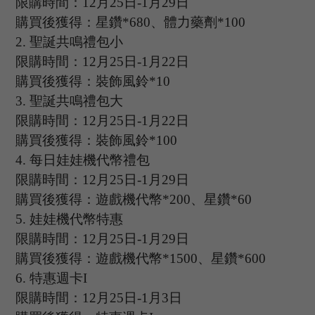
限購時間：
12
月
25
日
-1
月
29
日
購買後獲得：星鑽
*680、體力藥劑*100
2.
聖誕共鳴
禮包小
限購時間：
12
月
25
日
-1
月
22
日
購買後獲得：裝飾風鈴
*10
3
.
聖誕共鳴
禮包大
限購時間：
12
月
25
日
-1
月
22
日
購買後獲得：裝飾風鈴
*100
4
.
每日娃娃機代幣禮包
限購時間：
12
月
25
日
-1
月
29
日
購買後獲得：遊戲機代幣
*200、星鑽*60
5
.
娃娃機代幣特惠
限購時間：
12
月
25
日
-1
月
29
日
購買後獲得：遊戲機代幣
*1500、星鑽*600
6
.
特惠週卡
I
限購時間：
12
月
25
日
-1
月
3
日