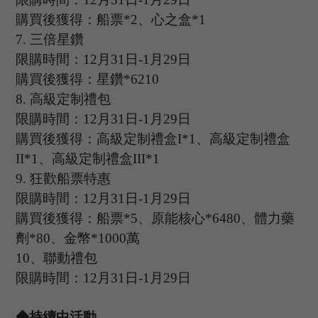
購買後獲得：船票
*2、心之盒*1
7
.
三倍星鑽
限購時間：
12
月
31
日
-1
月
29
日
購買後獲得：星鑽
*6210
8
.
高級定制禮包
限購時間：
12
月
31
日
-1
月
29
日
購買後獲得：高級定制禮盒
I*1、高級定制禮盒
II*1、高級定制禮盒III*1
9
.
狂歡船票特惠
限購時間：
12
月
31
日
-1
月
29
日
購買後獲得：船票
*5、原能核心*6480、體力藥
劑*80、金幣*1000萬
1
0
、
聯動禮包
限購時間：
12
月
31
日
-1
月
29
日
◆持續中活動