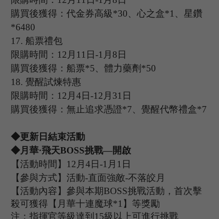
購買後獲得：代金券高級
*30、心之盒*1、星鑽
*6480
17.
船票禮包
限購時間：
12
月
11
日
-1
月
8
日
購買後獲得：船票
*5、體力藥劑*50
18.
覺醒試煉特惠
限購時間：
12
月
4
日
-12
月
31
日
購買後獲得：無止追求憑證
*7、覺醒代幣禮盒*7
◆更新日結束活動
◆
月華
·飛天B
OSS
挑戰
—開啟
【活動時間】
12
月
4
日
-1
月
1
日
【參與方式】
活動
-
直面強敵
-
不落皎月
【活動內容】參與本期
B
OSS
挑戰活動，首次擊
殺可獲得【月華十連魔球
*
1
】等獎勵
注：指揮官等級達到
15
級以上可進行挑戰