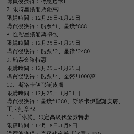
購買後獲得：特惠週卡
I
7
.
限時星鑽船票鉅惠
Ⅰ
限購時間：
12
月
25
日
-1
月
29
日
購買後獲得：船票
*1、星鑽*888
8
.
進階星鑽船票禮包
限購時間：
12
月
25
日
-1
月
29
日
購買後獲得：船票
*2、星鑽*2480
9
.
船票金幣特惠
限購時間：
12
月
25
日
-1
月
29
日
購買後獲得：船票
*4、金幣*1000萬
1
0
、
斯洛卡伊耶誕皮膚
限購時間：
12
月
25
日
-1
月
31
日
購買後獲得：星鑽
*1280、斯洛卡伊聖誕皮膚、
王牌勛章*2
11.
「冰翼」限定高級代金券特惠
限購時間：
12
月
18
日
-1
月
8
日
購買後獲得：高級代金券「冰翼」
*30