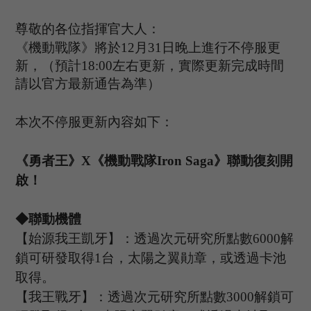
尊敬的各位指揮官大人：
《機動戰隊》將於
12
月
31
日晚上進行不停服更
新，（預計
1
8
:
00
左右更新，實際更新完成時間
請以官方最新通告為準）
本次不停服更新內容如下：
《勇者王》
X《機動戰隊Iron Saga》聯動復刻開
啟！
◆聯動機體
【始源我王凱牙】：透過次元研究所點數
6000解
鎖可研發取得1台
，太陽之翼勛章，或透過卡池
取得
。
【我王戰牙】：透過次元研究所點數
3000解鎖可