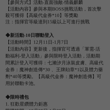
【參與方式】
活動
-
直面強敵
-
情義麒麟
【活動內容】參與本期
B
OSS
挑戰活動，首次擊
殺可獲得【高級代金券
*
10
】等獎勵
注：指揮官等級達到
15
級以上可進行挑戰
◆新活動
-
10
日聯動登入
【活動時間】
12
月
11
日
-1
月
7
日
【活動內容】更新後，指揮官可透過
「
軍需
-活
動福利-登入活動
」
參與限時登入活動，活動期
間累計登入可獲得：七瀨汐月泳裝皮膚、高級代
金券：魔神創造傳
*30 、
王牌勛章
*1以及體力藥
劑*40等獎勵。【高級代金券：
魔神創造傳】可
用於聯動卡池。
◆限時禮包
1.
狂歡星鑽體力鉅惠