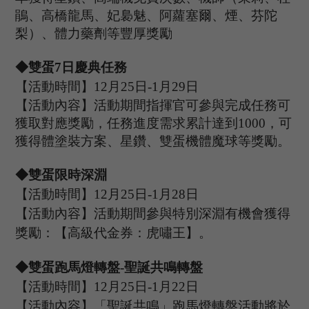
鵑、高橋龍馬、妃裊魅、阿蘿塞爾、煙、芬陀
梨）、體力藥劑等豐厚獎勵
◆
雙蛋
7日慶典任務
【活動時間】
12
月
25
日
-1
月
29
日
【活動內容】活動期間指揮官可參與完成任務可
獲取對應獎勵，任務進度需求累計達到
1000，可
獲得體塗裝方案、星鑽、雙蛋機體魔球等獎勵。
◆
雙蛋限時深淵
【活動時間】
12
月
25
日
-1
月
28
日
【活動內容】
活動期間
參與特別深淵有機會
獲得
獎勵：【高級代金券：
虎嘯王
】
。
◆雙蛋
跑馬燈轉盤
-聖誕共鳴轉盤
【活動時間】
1
2
月
25
日
-1
月
22
日
【活動內容】「聖誕共鳴」跑馬燈轉盤活動將於