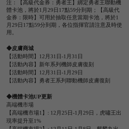
注：【高級代金券：勇者王】綁定勇者王聯動機
體卡池，將於
1月
29
日
17點59分到期；【高級代
金券：限時】可用於抽取任意當期卡池，將於
1
月
29日17點59分到期，各位指揮官請注意及時使
用。
◆皮膚商城
【活動時間】
12
月
31
日
-1
月
31
日
【活動內容】
新年
系列機師皮膚復刻
【活動時間】
12
月
31
日
-1
月
29
日
【活動內容】
勇者王系列聯動機師皮膚復刻
◆機體卡池U
P
更新
高端機市場
【高端機市場
1
】
: 12
月
25
日
-1
月
29
日，
虎嘯王
出
現率提升至
1%
【高端機市場
2
】
:
12
月
11
日
-1
月
8
日，麒麟丸出