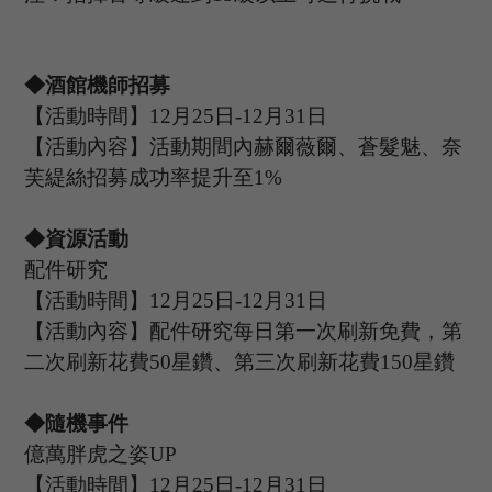
◆酒館機師招募
【活動時間】
12
月
25
日
-12
月
31
日
【活動內容】活動期間內赫爾薇爾
、蒼髮魅、奈
芙緹絲
招募成功率提升至
1%
◆資源活動
配件研究
【活動時間】
12
月
25
日
-12
月
31
日
【活動內容】配件研究每日第一次刷新免費，第
二次刷新花費
50星鑽、第三次刷新花費150星鑽
◆隨機事件
億萬胖虎之姿
UP
【活動時間】
12
月
25
日
-12
月
31
日