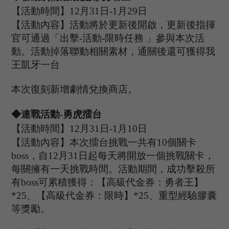
【活動時間】
12
月
31
日
-1
月
29
日
【活動內容】活動將於更新後開啟，更新後指揮
官可通過「出擊
-活動-限時任務
」
參與本次活
動
。
活動掉落
聯動相關素材，通關後還可獲得我
王凱牙一台
本次復刻新增劇情兌換商店。
◆
連戰活動
-勇虎擂台
【活動時間】
12
月
31
日
-1
月
10
日
【活動內容】
本次擂台挑戰一共有
10個關卡
boss，自
12
月
31
日起每天將開放一個挑戰關卡，
每關擁有一天挑戰時間。活動期間，成功擊殺所
有
boss可累積獲得：【高級代金券：勇者王】
*25、【高級代金券：限時】*25、重型經驗膠囊
等獎勵。