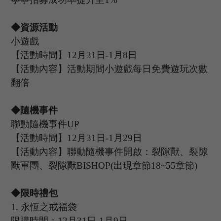
◆資源活動
小遊戲
【活動時間】
12
月
31
日
-1
月
8
日
【活動內容】活動期間小遊戲每日免費遊玩次數
翻倍
◆隨機事件
聯動隨機事件
UP
【活動時間】
12
月
31
日
-1
月
29
日
【活動內容】聯動隨機事件開啟：裂隙獸、裂隙
獸軍團、裂隙獸
BISHOP(出現章節18~55章節)
◆限時禮包
1.
永恆之戒福袋
限購時間：
12
月
31
日
-1
月
9
日