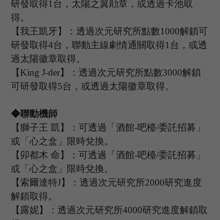
研發取得1台
，太陽之翼勛章，或透過卡池取
得
。
【我王凱牙】：透過次元研究所點數
1000解鎖可
研發取得4台
，聯動主線劇情通關取得
1台，或透
過太陽徽章取得
。
【
K
ing J-der
】：透過次元研究所點數
3000解鎖
可研發取得5台
，或透過太陽徽章取得
。
◆聯動機師
【獅子王
凱】：可透過「酒館
-吧檯/委託招募」
或「心之盒」限時兌換。
【卯都木
命】：可透過「酒館
-吧檯/委託招募」
或「心之盒」限時兌換
。
【索爾達特
J】：透過次元研究所
2000研究進度
解鎖取得。
【露妮】：透過次元研究所
4000研究進度解鎖取