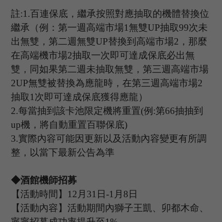
註
:1.
百連保底，繼承按照對應抽取的機體替換位
繼承（例：第一週高端市場
1
無雙
UP
抽取
99
次未
出無雙，第二週無雙
UP
替換到高端市場
2
，那麼
在高端機市場
2
抽取一次即可達成保底必出無
雙，同如果第二週未抽取無雙，第三週高端市場
2UP
無雙被替換為應龍時，在第三週高端市場
2
抽取
1
次即可達成保底獲得應龍）
2.
每當抽到該卡池限定機將重置
(
例
:
第
66
抽抽到
up
機，將自動重置百聯保底
)
3.
實際內容可能因更新以及活動內容變更有所調
整，以當下最新公告為準
◆酒館機師招募
【活動時間】
12
月
31
日
-1
月
8
日
【活動內容】活動期間內獅子王凱、卯都木命、
寧寧招募成功率提升至
1%