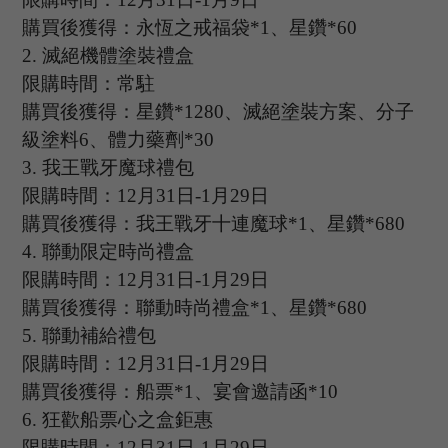
購買後獲得：永恆之戒福袋
*1、星鑽*60
2.
滅絕機體塗裝禮盒
限購時間：常駐
購買後獲得：星鑽
*1280、滅絕塗裝方案、分子
級塗料6、體力藥劑*30
3
.
我王戰牙魔球禮包
限購時間：
12
月
31
日
-1
月
29
日
購買後獲得：我王戰牙十連魔球
*1、星鑽*680
4
.
聯動限定時尚禮盒
限購時間：
12
月
31
日
-1
月
29
日
購買後獲得：聯動時尚禮盒
*1、星鑽*680
5
.
聯動補給禮包
限購時間：
12
月
31
日
-1
月
29
日
購買後獲得：船票
*1、宴會邀請函*10
6
.
狂歡船票心之盒鉅惠
限購時間：
12
月
31
日
-1
月
29
日