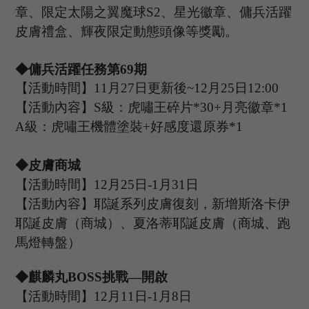
章、限定太陽之翼魔球
S2、星光徽章、
傭兵活躍
皮膚禮盒、
輝夜
限定動態頭像等獎勵。
◆傭兵活躍任務第
69
期
【活動時間】
11
月
27
日更新後
~
12
月
25
日
12:00
【活動內容】
S級：虎嘯王碎片*30+月亮徽章*1
A級：虎嘯王機體塗裝+好感度還原券*1
◆皮膚商城
【活動時間】
12
月
25
日
-1
月
31
日
【活動內容】耶誕系列皮膚復刻，新增
斯洛卡伊
耶誕皮膚（商城）、夏洛蒂耶誕皮膚（商城、跑
馬燈轉盤）
◆
麒麟丸
B
OSS
挑戰
—開啟
【活動時間】
12
月
11
日
-1
月
8
日