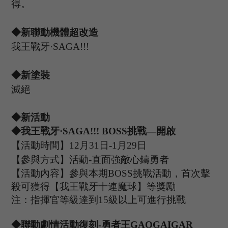
得。
◆新聯動
機體超改造
我王戰牙
·
SAGA!!!
◆
新塗裝
滅絕
◆
新
活動
◆
我王戰牙
·
SAGA!!!
B
OSS
挑戰
—開啟
【活動時間】
12
月
31
日
-1
月
29
日
【參與方式】
活動
-
直面強敵心鑄勇者
【活動內容】參與本期
B
OSS
挑戰活動，首次擊
殺可獲得【
我王戰牙十連魔球
】等獎勵
注：指揮官等級達到
15
級以上可進行挑戰
◆聯動
劇情
活動復刻
-勇者王
GAOGAIGAR