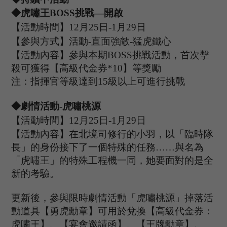
◆
虎嘯王
B
OSS
挑戰
—開啟
【活動時間】
12
月
25
日
-1
月
29
日
【參與方式】
活動
-
直面強敵
-
猛虎鐵心
【活動內容】參與本期
B
OSS
挑戰活動，首次擊
殺可獲得【高級代金券
*
10
】等獎勵
注：指揮官等級達到
15
級以上可進行挑戰
◆
劇情
活動
-虎嘯桃源
【活動時間】
12
月
25
日
-1
月
29
日
【活動內容】在北境司修行的小羽，以「臨時隊
長」的身份接下了一個特殊的任務
……與名為
「虎嘯王」的特殊工程機一同，她要面對的是全
新的考驗。
更新後，參與限時劇情活動「虎嘯桃源」掉落活
動道具【勇虎勳章】可用於兌換【高級代金券：
虎嘯王】、【宴會邀請函】、【王牌勳章】、