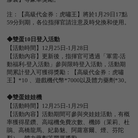
注：【高級代金券：虎嘯王】將於
1月
29
日
17點
59分到期，各位指揮官請注意及時兌換和使用。
◆
雙蛋
1
0
日登入活動
【活動時間】
12
月
25
日
-1
月
28
日
【活動內容】更新後，指揮官可透過
「
軍需
-活
動福利-登入活動
」
參與限時登入活動，
活動期
間累計登入可獲得獎勵：【高級代金券：虎嘯
王】
*10 、遊戲機代幣*7000以及體力藥劑*30。
◆
雙蛋娃娃機
【活動時間】
12
月
25
日
-1
月
29
日
【活動內容】活動期間可參與夾娃娃活動，有概
率獲得星鑽、高端機免費次數、機師（茉莉、杜
鵑、高橋龍馬、妃裊魅、阿蘿塞爾、煙、芬陀