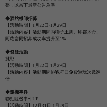
整，以當下最新公告為準
◆酒館機師招募
【活動時間】
1
月
22
日
-1
月
29
日
【活動內容】活動期間內獅子王凱、卯都木命、
阿蘿塞爾
招募成功率提升至
1%
◆資源活動
挑戰
【活動時間】
1
月
22
日
-1
月
29
日
【活動內容】活動期間挑戰每日免費遊玩次數翻
倍
◆隨機事件
聯動隨機事件
UP
【活動時間】
12
月
31
日
-1
月
29
日