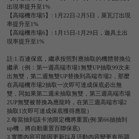
出現率提升至
1%
【高端機市場
5
】
:
1
月
22
日
-2
月
5
日，
萊瓦汀
出現
率提升至
1%
【高端機市場
6
】
: 1
月
15
日
-1
月
29
日，迦具土出
現率提升至
1%
註
:1.
百連保底，繼承按照對應抽取的機體替換位
繼承（例：第一週高端市場
1
無雙
UP
抽取
99
次未
出無雙，第二週無雙
UP
替換到高端市場
2
，那麼
在高端機市場
2
抽取一次即可達成保底必出無
雙，同如果第二週未抽取無雙，第三週高端市場
2UP
無雙被替換為應龍時，在第三週高端市場
2
抽取
1
次即可達成保底獲得應龍）
2.
每當抽到該卡池限定機將重置
(
例
:
第
66
抽抽到
up
機，將自動重置百聯保底
)
3.
實際內容可能因更新以及活動內容變更有所調