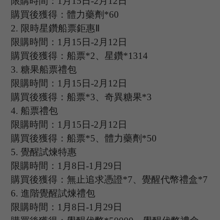
限購時間：
1
月
15
日
-2
月
12
日
購買後獲得：體力藥劑
*60
2.
限時星鑽船票鉅惠
Ⅱ
限購時間：
1
月
15
日
-2
月
12
日
購買後獲得：船票
*2、星鑽*1314
3
.
糖果船票禮包
限購時間：
1
月
15
日
-2
月
12
日
購買後獲得：船票
*3、奇異糖果*3
4
.
船票禮包
限購時間：
1
月
15
日
-2
月
12
日
購買後獲得：船票
*5、體力藥劑*50
5
.
覺醒試煉特惠
限購時間：
1
月
8
日
-1
月
29
日
購買後獲得：無止追求憑證
*7、覺醒代幣禮盒*7
6.
進階覺醒試煉禮包
限購時間：
1
月
8
日
-1
月
29
日