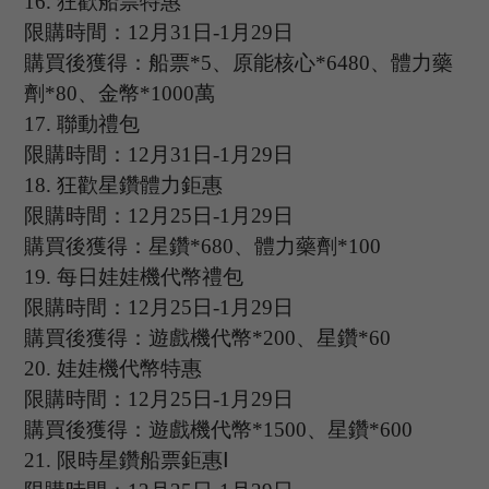
16
.
狂歡船票特惠
限購時間：
12
月
31
日
-1
月
29
日
購買後獲得：船票
*5、原能核心*6480、體力藥
劑*80、金幣*1000萬
1
7
.
聯動禮包
限購時間：
12
月
31
日
-1
月
29
日
18.
狂歡星鑽體力鉅惠
限購時間：
12
月
25
日
-1
月
29
日
購買後獲得：星鑽
*680、體力藥劑*100
19
.
每日娃娃機代幣禮包
限購時間：
12
月
25
日
-1
月
29
日
購買後獲得：遊戲機代幣
*200、星鑽*60
20
.
娃娃機代幣特惠
限購時間：
12
月
25
日
-1
月
29
日
購買後獲得：遊戲機代幣
*1500、星鑽*600
21
.
限時星鑽船票鉅惠
Ⅰ