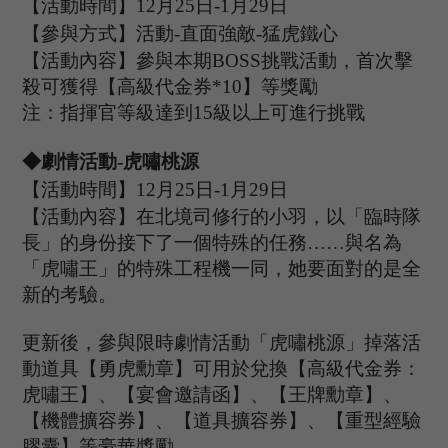
【活動時間】
12
月
25
日
-1
月
29
日
【參與方式】
活動
-
直面強敵
-
猛虎鐵心
【活動內容】參與本期
B
OSS
挑戰活動，首次擊
殺可獲得【高級代金券
*
10
】等獎勵
注：指揮官等級達到
15
級以上可進行挑戰
◆
劇情
活動
-虎嘯桃源
【活動時間】
12
月
25
日
-1
月
29
日
【活動內容】在北境司修行的小羽，以「臨時隊
長」的身份接下了一個特殊的任務
……與名為
「虎嘯王」的特殊工程機一同，她要面對的是全
新的考驗。
更新後，參與限時劇情活動「虎嘯桃源」掉落活
動道具【勇虎勳章】可用於兌換【高級代金券：
虎嘯王】、【宴會邀請函】、【王牌勳章】、
【機體擴容券】、【道具擴容券】、【重型經驗
膠囊】等豪華獎勵。