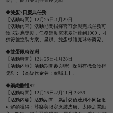
梨）、體力藥劑等豐厚獎勵
◆
雙蛋
7日慶典任務
【活動時間】
12
月
25
日
-1
月
29
日
【活動內容】活動期間指揮官可參與完成任務可
獲取對應獎勵，任務進度需求累計達到
1000，可
獲得體塗裝方案、星鑽、雙蛋機體魔球等獎勵。
◆
雙蛋限時深淵
【活動時間】
12
月
25
日
-1
月
28
日
【活動內容】
活動期間
參與特別深淵有機會
獲得
獎勵：【高級代金券：
虎嘯王
】
。
◆
鋼鐵贈禮
S
2
【活動時間】
12
月
25
日
-2
月
11
日
23
:
59
【活動內容】活動期間，累計儲值達到不同額度
可解鎖獲得：莎樂美限定泳裝皮膚、太陽之翼勳