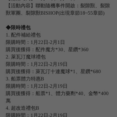
【活動內容】聯動隨機事件開啟：裂隙獸、裂隙
獸軍團、裂隙獸
BISHOP(出現章節18~55章節)
◆限時禮包
1.
配件補給禮包
限購時間：
1
月
22
日
-2
月
1
日
購買後獲得：配件魔方
*30、星鑽*360
2.
萊瓦汀魔球禮包
限購時間：
1
月
22
日
-2
月
19
日
購買後獲得：萊瓦汀十連魔球
*1、星鑽*680
3.
船票體力特惠
B
限購時間：
1
月
22
日
-2
月
19
日
購買後獲得：船票
*1、體力藥劑*40、金幣*400
萬
4
.
超改造禮包
B
限購時間：
1
月
22
日
-2
月
19
日