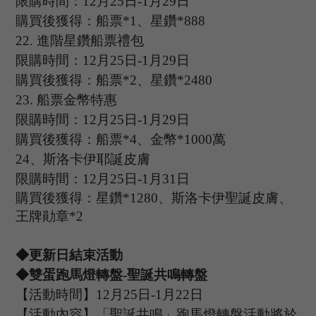
限購時間：
12
月
25
日
-1
月
29
日
購買後獲得：船票
*1、星鑽*888
22
.
進階星鑽船票禮包
限購時間：
12
月
25
日
-1
月
29
日
購買後獲得：船票
*2、星鑽*2480
23
.
船票金幣特惠
限購時間：
12
月
25
日
-1
月
29
日
購買後獲得：船票
*4、金幣*1000萬
24
、
斯洛卡伊耶誕皮膚
限購時間：
12
月
25
日
-1
月
31
日
購買後獲得：星鑽
*1280、斯洛卡伊聖誕皮膚、
王牌勛章*2
◆更新日結束活動
◆雙蛋
跑馬燈轉盤
-聖誕共鳴轉盤
【活動時間】
1
2
月
25
日
-1
月
22
日
【活動內容】「聖誕共鳴」跑馬燈轉盤活動將於