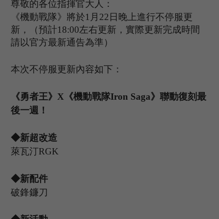
尊敬的各位指揮官大人：
《機動戰隊》將於
1
月
22
日晚上進行不停服更
新，（預計
1
8
:
00
左右更新，實際更新完成時間
請以官方最新通告為準）
本次不停服更新內容如下：
《勇者王》
X《機動戰隊Iron Saga》聯動復刻
最
後一週
！
◆新
超改造
萊瓦汀
R
GK
◆新配件
破鋒鐮刀