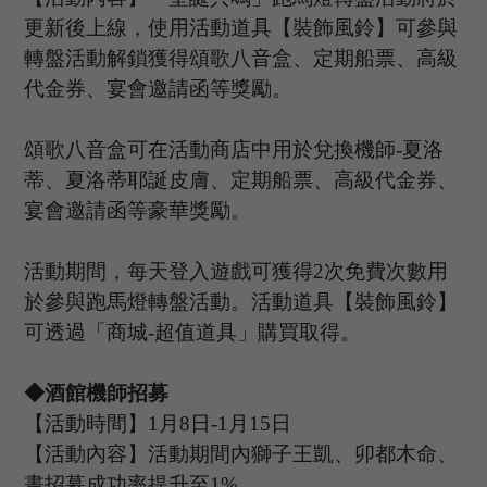
更新後上線，使用活動道具【裝飾風鈴】可參與
轉盤活動解鎖獲得頌歌八音盒、定期船票、高級
代金券、宴會邀請函等獎勵。
頌歌八音盒可在活動商店中用於兌換
機師
-夏洛
蒂、夏洛蒂耶誕皮膚
、定期船票、高級代金券、
宴會邀請函等豪華獎勵。
活動期間，每天登入遊戲可獲得
2次免費次數用
於參與
跑馬燈
轉盤活動。活動道具【
裝飾風鈴
】
可透過「商城
-超值道具」購買取得。
◆酒館機師招募
【活動時間】
1
月
8
日
-1
月
15
日
【活動內容】活動期間內獅子王凱、卯都木命、
晝
招募成功率提升至
1%