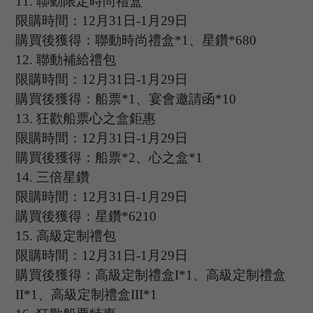
11
.
聯動限定時尚禮盒
限購時間：
12
月
31
日
-1
月
29
日
購買後獲得：聯動時尚禮盒
*1、星鑽*680
12
.
聯動補給禮包
限購時間：
12
月
31
日
-1
月
29
日
購買後獲得：船票
*1、宴會邀請函*10
13
.
狂歡船票心之盒鉅惠
限購時間：
12
月
31
日
-1
月
29
日
購買後獲得：船票
*2、心之盒*1
14
.
三倍星鑽
限購時間：
12
月
31
日
-1
月
29
日
購買後獲得：星鑽
*6210
15
.
高級定制禮包
限購時間：
12
月
31
日
-1
月
29
日
購買後獲得：高級定制禮盒
I*1、高級定制禮盒
II*1、高級定制禮盒III*1