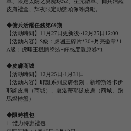
章、限定太陽之翼魔球
S2、星光徽章、
傭兵活躍
皮膚禮盒、
輝夜
限定動態頭像等獎勵。
◆傭兵活躍任務第
69
期
【活動時間】
11
月
27
日更新後
~
12
月
25
日
12:00
【活動內容】
S級：虎嘯王碎片*30+月亮徽章*1
A級：虎嘯王機體塗裝+好感度還原券*1
◆皮膚商城
【活動時間】
12
月
25
日
-1
月
31
日
【活動內容】耶誕系列皮膚復刻，新增
斯洛卡伊
耶誕皮膚（商城）、夏洛蒂耶誕皮膚（商城、跑
馬燈轉盤）
◆限時禮包
1.
體力特惠禮包