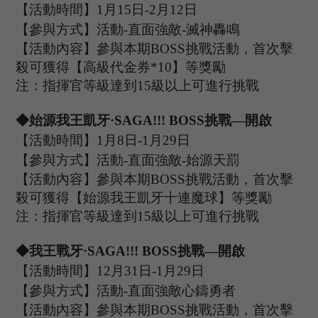
【活動時間】
1
月
15
日
-2
月
12
日
【參與方式】
活動
-
直面強敵
-
滅神轟鳴
【活動內容】參與本期
B
OSS
挑戰活動，首次擊
殺可獲得【高級代金券
*
10
】等獎勵
注：指揮官等級達到
15
級以上可進行挑戰
◆
始源我王凱牙
·
SAGA!!!
B
OSS
挑戰
—開啟
【活動時間】
1
月
8
日
-1
月
29
日
【參與方式】
活動
-
直面強敵
-
始源天罰
【活動內容】參與本期
B
OSS
挑戰活動，首次擊
殺可獲得【
始源我王凱牙十連魔球
】等獎勵
注：指揮官等級達到
15
級以上可進行挑戰
◆
我王戰牙
·
SAGA!!!
B
OSS
挑戰
—開啟
【活動時間】
12
月
31
日
-1
月
29
日
【參與方式】
活動
-
直面強敵心鑄勇者
【活動內容】參與本期
B
OSS
挑戰活動，首次擊