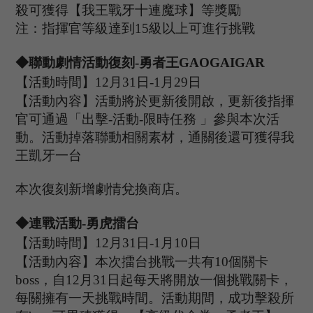
殺可獲得【
我王戰牙十連魔球
】等獎勵
注：指揮官等級達到
15
級以上可進行挑戰
◆聯動
劇情
活動復刻
-勇者王
GAOGAIGAR
【活動時間】
12
月
31
日
-1
月
29
日
【活動內容】活動將於更新後開啟，更新後指揮
官可通過「出擊
-活動-限時任務
」
參與本次活
動
。
活動掉落
聯動相關素材，通關後還可獲得我
王凱牙一台
本次復刻新增劇情兌換商店。
◆
連戰活動
-勇虎擂台
【活動時間】
12
月
31
日
-1
月
10
日
【活動內容】
本次擂台挑戰一共有
10個關卡
boss，自
12
月
31
日起每天將開放一個挑戰關卡，
每關擁有一天挑戰時間。活動期間，成功擊殺所