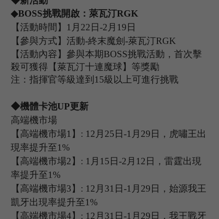
◆
新
活動
◆
B
OSS
挑戰開啟：萊瓦汀
R
GK
【活動時間】
1
月
22
日
-2
月
19
日
【參與方式】
活動
-
終末魔劍
-萊瓦汀RGK
【活動內容】參與本期
B
OSS
挑戰活動，首次擊
殺可獲得【萊瓦汀十連魔球】等獎勵
注：指揮官等級達到
15
級以上可進行挑戰
◆機體卡池U
P
更新
高端機市場
【高端機市場
1
】
: 12
月
25
日
-1
月
29
日，
虎嘯王
出
現率提升至
1%
【高端機市場
2
】
:
1
月
15
日
-2
月
12
日，
雷霆
出現
率提升至
1%
【高端機市場
3
】
:
12
月
31
日
-1
月
29
日，
始源我王
凱牙
出現率提升至
1%
【高端機市場
4
】
:
12
月
31
日
-1
月
29
日，
我王戰牙