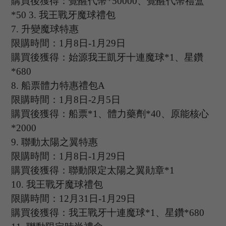
購買後獲得：覺醒代幣
*50000、覺醒代幣禮盒
*50
3
.
我王戰牙魔球禮包
7.
升變魔球特惠
限購時間：
1
月
8
日
-1
月
29
日
購買後獲得：始源我王凱牙十連魔球
*1、星鑽
*680
8
.
船票體力特惠禮包
A
限購時間：
1
月
8
日
-2
月
5
日
購買後獲得：船票
*1、體力藥劑*40、原能核心
*2000
9
.
聯動太陽之翼特惠
限購時間：
1
月
8
日
-1
月
29
日
購買後獲得：聯動限定太陽之翼勛章
*1
10
.
我王戰牙魔球禮包
限購時間：
12
月
31
日
-1
月
29
日
購買後獲得：我王戰牙十連魔球
*1、星鑽*680