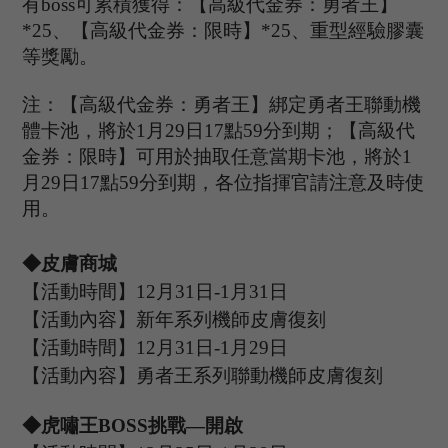
有
boss可累積獲得：【高級代金券：勇者王】
*25、【高級代金券：限時】*25、重型經驗膠囊
等獎勵。
注：【高級代金券：勇者王】綁定勇者王聯動機
體卡池，將於
1月
29
日
17點59分到期；【高級代
金券：限時】可用於抽取任意當期卡池，將於
1
月
29日17點59分到期，各位指揮官請注意及時使
用。
◆皮膚商城
【活動時間】
12
月
31
日
-1
月
31
日
【活動內容】
新年
系列機師皮膚復刻
【活動時間】
12
月
31
日
-1
月
29
日
【活動內容】
勇者王系列聯動機師皮膚復刻
◆
虎嘯王
B
OSS
挑戰
—開啟