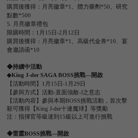
購買後獲得：月亮徽章
*1、體力藥劑*50、研究
點數*500
5
.
月亮徽章禮包
限購時間：
1
月
15
日
-2
月
12
日
購買後獲得：月亮徽章
*1、高級代金券*10、宴
會邀請函*10
◆持續中活動
◆
King J-der SAGA
B
OSS
挑戰
—開啟
【活動時間】
1
月
15
日
-1
月
29
日
【參與方式】
活動
-
直面強敵
-
J之意志
【活動內容】參與本期
B
OSS
挑戰活動，首次擊
殺可獲得【
King J-der
十連魔球】等獎勵
注：指揮官等級達到
15
級以上可進行挑戰
◆
雷霆
B
OSS
挑戰
—開啟