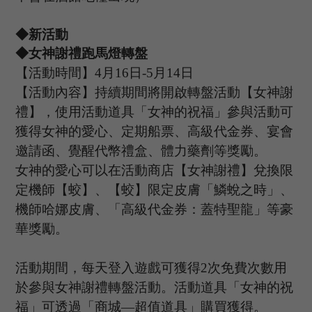
◆
新
活動
◆
女神謝禮跑馬燈轉盤
【活動時間】
4
月
16
日
-5
月
14
日
【活動內容
】持續期間將開啟轉盤活動【女神謝
禮】，使用活動道具
「
女神的祝福
」
參與活動可
獲得女神的愛心、定期船票、高級代金券、宴會
邀請函、覺醒代幣禮盒、體力藥劑等獎勵。
女神的愛心可以在活動商店【女神謝禮】兌換限
定機師【蛟】、【蛟】限定皮膚
「
鱗蛻之時
」
、
機師哈娜皮膚、
「
高級代金券：蓋特聖龍
」
等豪
華獎勵。
活動期間，每天登入遊戲可獲得
2次免費次數用
於參與女神謝禮轉盤活動。活動道具
「
女神的祝
福
」
可透過
「
商城
—超值道具
」
購買獲得。