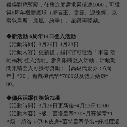
獲得對應獎勵，任務進度需求累積達
1000，可獲
得
6周年
機體魔球
（虎嘯王、雷霆、源義經、克
勞狄烏斯、鳳凰、紛爭）
、星鑽等獎勵。
◆新活動
-
6
周年
14
日登入活動
【活動時間】
3
月
26
日
-
4
月
23
日
【活動內容】更新後，指揮官可透過「軍需
-活
動福利-登入活動」參與限時登入活動，活動期
間累積登入可獲得獎勵：【高級代金券：
6周
年
】
*20 、遊戲機代幣*7000以及體力藥劑*
80。
◆傭兵活躍任務第
72
期
【活動時間】
3
月
26
日更新後
~
4
月
23
日
12:00
【活動內容】
S級：蓋塔皇帝*30+月亮徽章*1
A級：斯洛卡伊J
K
皮膚
+蓋特皇帝塗裝+好感度還