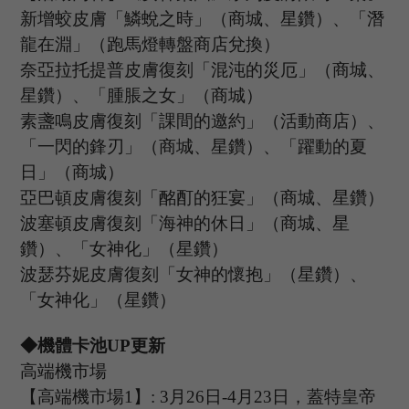
新增蛟皮膚「鱗蛻之時」（商城、星鑽）、「潛
龍在淵」（跑馬燈轉盤商店兌換）
奈亞拉托提普皮膚復刻「混沌的災厄」（商城、
星鑽）、「腫脹之女」（商城）
素盞鳴皮膚復刻「課間的邀約」（活動商店）、
「一閃的鋒刃」（商城、星鑽）、「躍動的夏
日」（商城）
亞巴頓皮膚復刻「酩酊的狂宴」（商城、星鑽）
波塞頓皮膚復刻「海神的休日」（商城、星
鑽）、「女神化」（星鑽）
波瑟芬妮皮膚復刻「女神的懷抱」（星鑽）、
「女神化」（星鑽）
◆機體卡池U
P
更新
高端機市場
【高端機市場
1
】
: 3
月
26
日
-4
月
23
日，
蓋特皇帝