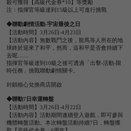
殺可獲得【高級代金券
*
10
】等獎勵
注：指揮官等級達到
15
級以上可進行挑戰
◆聯動
劇情
活動
-宇宙最後之日
【活動時間】
3
月
26
日
-4
月
23
日
【活動內容】無數戰鬥之後，龍馬等人所在的地
球終於迎來了和平，然而，這和平是否會持續下
去呢
……
指揮官等級達到
10級之後可
透過「
出擊
-
活動
-
限
時任務
」
挑戰聯動劇情關卡。
封鎖核心兌換商店開啟
◆
聯動
7
日幸運轉盤
【活動時間】
3
月
26
日
-4
月
22
日
【活動內容】活動期間連續登入遊戲，即可參與
機體轉盤活動。本次轉盤活動持續
7日，轉盤獲
取【高級代金券：6
周年
】
.