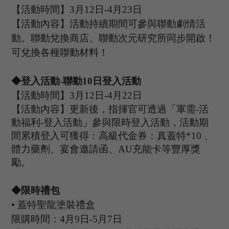
【活動時間】
3
月
12
日
-4
月
23
日
【活動內容】活動持續期間可參與聯動劇情活
動。聯動兌換商店、聯動次元研究所同步開啟！
可兌換各種聯動材料！
◆登入活動
-聯動1
0
日登入活動
【活動時間】
3
月
12
日
-4
月
2
2
日
【活動內容】
更新後，指揮官可透過「軍需
-活
動福利-登入活動
」
參與限時登入活動，活動期
間
累積
登入可獲得：高級代金券：
真蓋特
*10 、
體力藥劑、宴會邀請函、
A
U
充能卡等豐厚獎
勵
。
◆限時禮包
•
蓋特聖龍塗裝禮盒
限購時間：
4
月
9
日
-5
月
7
日