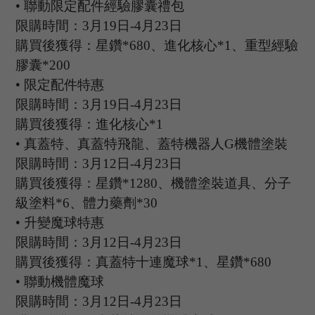
•
聯動限定配件經驗膠囊禮包
限購時間：
3
月
19
日
-4
月
23
日
購買後獲得：星鑽
*680、進化核心*1、重型經驗
膠囊*200
•
限定配件特惠
限購時間：
3
月
19
日
-4
月
23
日
購買後獲得：進化核心
*1
•
真蓋特、真蓋特飛龍、蓋特機器人
G機體塗裝
限購時間：
3
月
12
日
-4
月
23
日
購買後獲得：星鑽
*1280、
機體塗裝道具、分子
級塗料
*
6
、體力藥劑
*
30
•
升變魔球特惠
限購時間：
3
月
12
日
-4
月
23
日
購買後獲得：真蓋特十連魔球
*1、星鑽*680
•
聯動機體魔球
限購時間：
3
月
12
日
-4
月
23
日