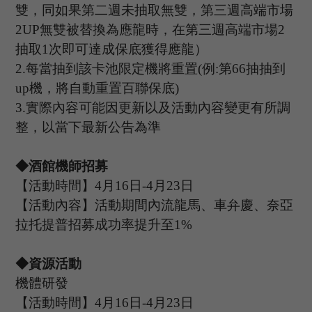
雙，同如果第二週未抽取無雙，第三週高端市場
2UP
無雙被替換為應龍時，在第三週高端市場
2
抽取
1
次即可達成保底獲得應龍）
2.
每當抽到該卡池限定機將重置
(
例
:
第
66
抽抽到
up
機，將自動重置百聯保底
)
3.
實際內容可能因更新以及活動內容變更有所調
整，以當下最新公告為準
◆酒館機師招募
【活動時間】
4
月
16
日
-4
月
23
日
【活動內容】活動期間內流龍馬、車弁慶、奈亞
拉托提普招募成功率提升至
1%
◆資源活動
機體研發
【活動時間】
4
月
16
日
-4
月
23
日