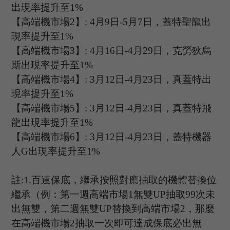
出現率提升至
1%
【高端機市場
2
】
:
4
月
9
日
-5
月
7
日，
蓋特聖龍
出
現率提升至
1%
【高端機市場
3
】
:
4
月
16
日
-4
月
29
日
，
克勞狄烏
斯
出現率提升至
1%
【高端機市場
4
】
:
3
月
12
日
-4
月
23
日，
真蓋特
出
現率提升至
1%
【高端機市場
5
】
:
3
月
12
日
-4
月
23
日，真蓋特飛
龍出現率提升至
1%
【高端機市場
6
】
: 3
月
12
日
-4
月
23
日，蓋特機器
人
G
出現率提升至
1%
註
:1.
百連保底，繼承按照對應抽取的機體替換位
繼承（例：第一週高端市場
1
無雙
UP
抽取
99
次未
出無雙，第二週無雙
UP
替換到高端市場
2
，那麼
在高端機市場
2
抽取一次即可達成保底必出無