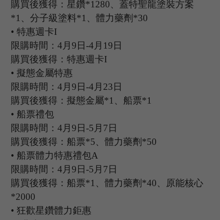
購買後獲得：星鑽
*1280、蓋特聖龍塗裝方案
*1、分子級塗料*1、體力藥劑*30
•
特惠週卡
I
限購時間：
4
月
9
日
-4
月
19
日
購買後獲得：特惠週卡
I
•
擬態金屬特惠
限購時間：
4
月
9
日
-4
月
23
日
購買後獲得：擬態金屬
*1、船票*1
•
船票禮包
限購時間：
4
月
9
日
-5
月
7
日
購買後獲得：船票
*5、體力藥劑*50
•
船票體力特惠禮包
A
限購時間：
4
月
9
日
-5
月
7
日
購買後獲得：船票
*1、體力藥劑*40、原能核心
*2000
•
狂歡星鑽體力鉅惠