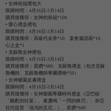
•
女神祝福禮包大
限購時間：
4
月
16
日
-5
月
14
日
購買後獲得：女神的祝福
*100
•
愛心禮盒禮包
限購時間：
4月16日-5月14日
購買後獲得：高級代金券
*10、宴會邀請函*10、
心之盒*1
•
克蘇魯女神禮包
限購時間：
4月16日-5月14日
購買後獲得：星鑽
*680、克蘇魯禮盒（包含克蘇
魯機師、克蘇魯機師專屬禮物*50）
•
女神樂園皮膚禮盒
限購時間：
4月16日-5月14日
購買後獲得：女神樂園專屬時尚禮盒（亞巴頓
「酩酊的狂宴」、素盞鳴「一閃的鋒刃」、奈亞
拉托提普「混沌的災厄」）、星鑽
*680