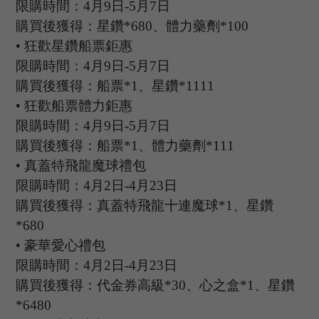
限購時間：
4
月
9
日
-5
月
7
日
購買後獲得：星鑽
*680、體力藥劑*100
•
狂歡星鑽船票鉅惠
限購時間：
4
月
9
日
-5
月
7
日
購買後獲得：船票
*1、星鑽*1111
•
狂歡船票體力鉅惠
限購時間：
4
月
9
日
-5
月
7
日
購買後獲得：船票
*1、體力藥劑*111
•
真蓋特飛龍魔球禮包
限購時間：
4
月
2
日
-4
月
23
日
購買後獲得：真蓋特飛龍十連魔球
*1、星鑽
*680
•
豪華愛心禮包
限購時間：
4
月
2
日
-4
月
23
日
購買後獲得：代金券高級
*30、心之盒*1、星鑽
*6480