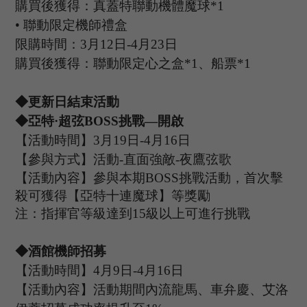
購買後獲得：真蓋特聯動機體魔球
*1
•
聯動限定機師禮盒
限購時間：
3
月
12
日
-4
月
23
日
購買後獲得：聯動限定心之盒
*1、船票*1
◆更新日結束活動
◆
亞特
·超弦
B
OSS
挑戰
—開啟
【活動時間】
3
月
19
日
-4
月
16
日
【參與方式】
活動
-
直面強敵
-
夜鷹弦歌
【活動內容】參與本期
B
OSS
挑戰活動，首次擊
殺可獲得【亞特十連魔球】等獎勵
注：指揮官等級達到
15
級以上可進行挑戰
◆酒館機師招募
【活動時間】
4
月
9
日
-4
月
16
日
【活動內容】活動期間內流龍馬、車弁慶、艾洛