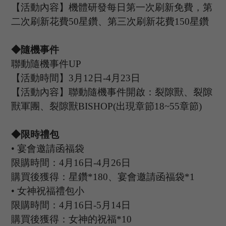
【活動內容】機體研發每日第一次刷新免費，第
二次刷新花費
50星鑽、第三次刷新花費150星鑽
◆隨機事件
聯動隨機事件
UP
【活動時間】
3
月
12
日
-4
月
23
日
【活動內容】聯動隨機事件開啟：裂隙獸、裂隙
獸軍團、裂隙獸
BISHOP(出現章節18~55章節)
◆限時禮包
•
宴會邀請函福袋
限購時間：
4
月
16
日
-4
月
26
日
購買後獲得：星鑽
*180、宴會邀請函福袋*1
•
女神祝福禮包小
限購時間：
4
月
16
日
-5
月
14
日
購買後獲得：女神的祝福
*10