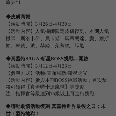
原券*1
◆皮膚商城
【活動時間】
3
月
26
日
-4
月
30
日
【活動內容】
人氣機師限定皮膚復刻。本期人氣
機師：斯洛卡伊、貝卡斯、瑪蒂爾達、朧、維斯
帕、琳德、魃、赫婭、茱蒂絲、胭脂
◆
真蓋特
SAGA·斬星
B
OSS
挑戰
—開啟
【活動時間】
3
月
12
日
-4
月
23
日
【參與方式】
活動
-
直面強敵
-
斬星之光
【活動內容】參與本期
B
OSS
挑戰活動，首次擊
殺可獲得【真蓋特十連魔球】等獎勵
注：指揮官等級達到
15
級以上可進行挑戰
◆聯動劇情活動復刻
-
真蓋特世界最後之日
；末
世！蓋特地獄！