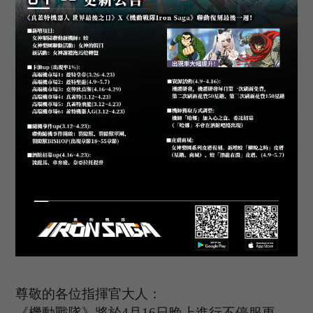
尊敬的各位指揮官大人：
《機動戰隊》將於
4
月
16
日晚上進行不停服更