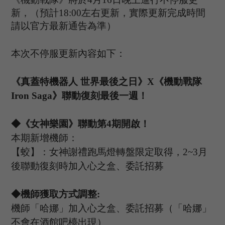
新，（預計
1
8
:
00
左右更新，實際更新完成時間
請以官方最新通告為準）
本次不停服更新內容如下：
《真蓋特機器人
世界最後之日》
X《機動戰隊
Iron Saga》聯動復刻
最後一週
！
◆《
女神樂園》聯動
第
4
期開啟！
本期新增機師：
【蛟】：女神謝禮跑馬燈轉盤限定取得，
2
~3
月
後聯動復刻時加入心之盒、委託招募
◆
機師獲取方式調整
:
機師「哈娜」加入心之盒、委託招募（「哈娜」
不會在酒館吧檯出現）