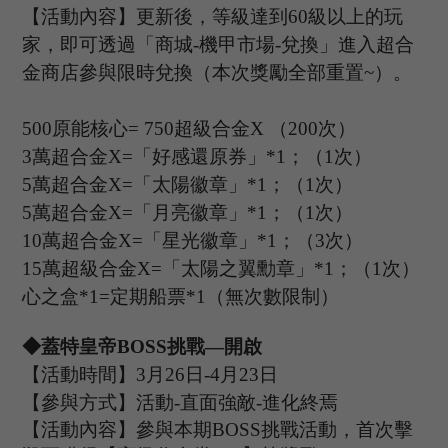
【活動內容】更新後，等級達到
60級以上的玩
家，即可透過「商城-機甲市場-兌換」進入超合
金商店參與限時兌換（本次獎勵全部重置~）。
500原能核心= 750超級合金
X
（
200次）
3萬超合金
X
=「好感還原券」*1；（1次）
5萬超合金
X
=「太陽徽章」*1；（1次）
5萬超合金
X
=「月亮徽章」*1；（1次）
10萬超合金
X
=「星光徽章」*1；（3次）
15萬超級合金
X
=「太陽之翼勳章」*1；（1次）
心之盒
*1=定期船票*1（無次數限制）
◆蓋特皇帝
B
OSS
挑戰
—開啟
【活動時間】
3
月
26
日
-4
月
23
日
【參與方式】
活動
-
直面強敵
-
進化終焉
【活動內容】參與本期
B
OSS
挑戰活動，首次擊