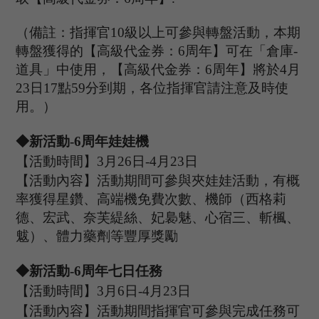
（備註：指揮官
10級以上可參與轉盤活動，本期
轉盤獲得的【高級代金券：6
周年
】可在
「
倉庫
-
道具
」
中使用，【高級代金券：
6
周年
】將於
4月
2
3
日
17點59分到期，各位指揮官請注意及時使
用。）
◆新活動-
6
周年娃娃機
【活動時間】
3
月
26
日
-
4
月
23
日
【活動內容】活動期間可參與夾娃娃活動，有概
率獲得星鑽、高端機免費次數、機師（西格莉
德、宏武、奈芙緹絲、妃裊魅、心宿三、斬楓、
魃）、體力藥劑等豐厚獎勵
◆新活動
-
6
周年七日任務
【活動時間】
3
月
6
日
-4
月
2
3
日
【活動內容】活動期間指揮官可參與完成任務可