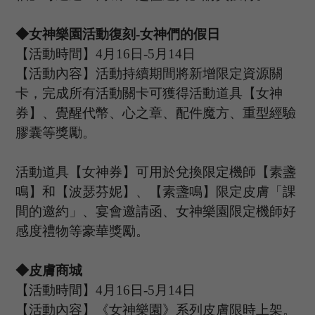
◆女神樂園活動復刻
-女神們的假日
【活動時間】
4
月
16
日
-5
月
14
日
【活動內容】活動持續期間將新增限定資源關
卡，完成所有活動關卡可獲得活動道具【女神
券】、覺醒代幣、心之章、配件魔方、重型經驗
膠囊等獎勵。
活動道具【女神券】可用於兌換限定機師【素盞
鳴】和【波瑟芬妮】、【素盞鳴】限定皮膚「課
間的邀約」、宴會邀請函、女神樂園限定機師好
感度禮物等豪華獎勵。
◆皮膚商城
【活動時間】
4
月
16
日
-5
月
14
日
【活動內容】
《女神樂園》系列皮膚限時上架。