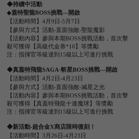
◆持續中活動
◆
蓋特聖龍
B
OSS
挑戰
—開啟
【活動時間】
4
月
9
日
-5
月
7
日
【參與方式】
活動
-
直面強敵
-
聖龍魔影
【活動內容】參與本期
B
OSS
挑戰活動，首次擊
殺可獲得【
高級代金券
*
10
】等獎勵
注：指揮官等級達到
15
級以上可進行挑戰
◆
真蓋特飛龍
SAGA·斬星
B
OSS
挑戰
—開啟
【活動時間】
4
月
2
日
-4
月
23
日
【參與方式】
活動
-
直面強敵
-
滅星之光
【活動內容】參與本期
B
OSS
挑戰活動，首次擊
殺可獲得【
真蓋特飛龍十連魔球
】等獎勵
注：指揮官等級達到
15
級以上可進行挑戰
◆新活動
-超合金X商店限時復刻！
【活動時間】
3
月
2
6
日
-4
月
23
日