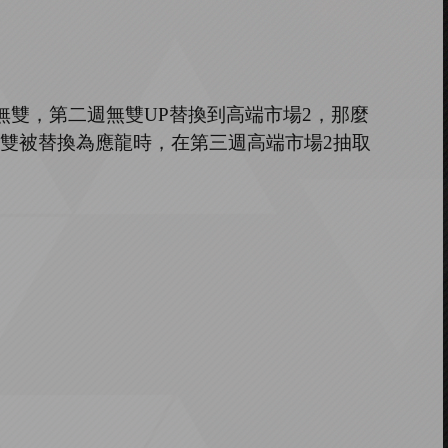
無雙，第二週無雙
UP
替換到高端市場
2
，那麼
雙被替換為應龍時，在第三週高端市場
2
抽取