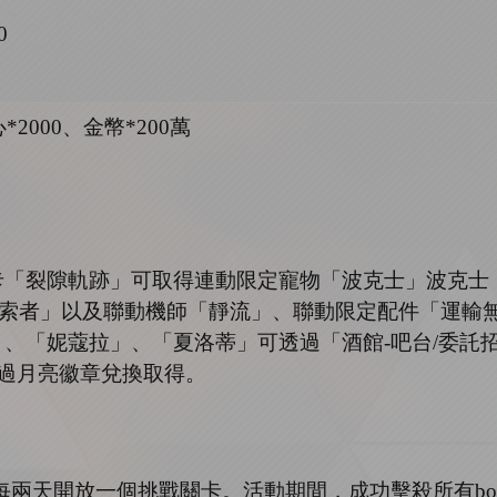
0
2000、金幣*200萬
卡
「裂隙軌跡」
可取得連動限定寵物
「
波克士
」
波克士
索者
」
以及聯動機師
「
靜流
」
、聯動限定配件
「
運輸
」、「
妮蔻拉
」、「夏洛蒂」
可透過「酒館
-吧台/委
過月亮徽章兌換取得。
s，每兩天開放一個挑戰關卡。活動期間，成功擊殺所有b