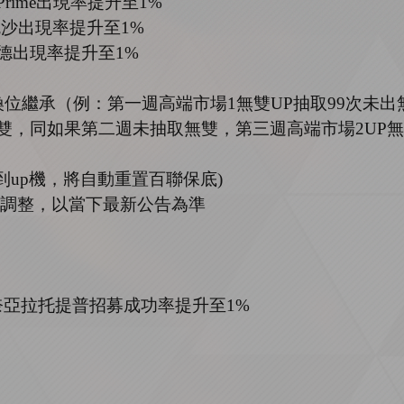
Prime
出現率提升至
1%
瓦沙出現率提升至
1%
德出現率提升至
1%
換位繼承（例：第一週高端市場
1
無雙
UP
抽取
99
次未出
雙，同如果第二週未抽取無雙，第三週高端市場
2UP
無
到
up
機，將自動重置百聯保底
)
調整，以當下最新公告為準
奈亞拉托提普
招募成功率提升至
1%