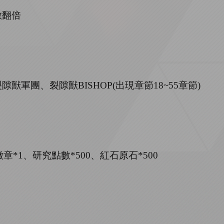
數翻倍
裂隙獸軍團、裂隙獸
BISHOP(出現章節18~55章節)
徽章*1、研究點數*500、紅石原石*500