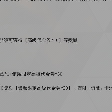
擊殺可獲得【
高級代金券
*
10
】等獎勵
章*1
+
鎮魔限定高級代金券
*
30
加獎勵【鎮魔限定高級代金券
*
30
】
，僅限「鎮魔」卡