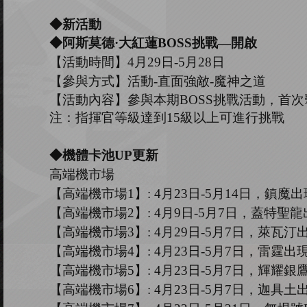
◆
新
活動
◆阿斯莫德·大紅蓮B
OSS
挑戰
—開啟
【活動時間】
4
月
29
日
-5
月
28
日
【參與方式】
活動
-
直面強敵
-
魔神之道
【活動內容】參與本期
B
OSS
挑戰活動，首次
注：指揮官等級達到
15
級以上可進行挑戰
◆機體卡池U
P
更新
高端機市場
【高端機市場
1
】
:
4
月
23
日
-5
月
14
日，鎮魔出
【高端機市場
2
】
:
4
月
9
日
-5
月
7
日，
蓋特聖龍
【高端機市場
3
】
:
4
月
29
日
-5
月
7
日
，
萊瓦汀
【高端機市場
4
】
:
4
月
23
日
-5
月
7
日，
雷霆
出
【高端機市場
5
】
:
4
月
23
日
-5
月
7
日，輝耀銀
【高端機市場
6
】
: 4
月
23
日
-5
月
7
日，迦具土