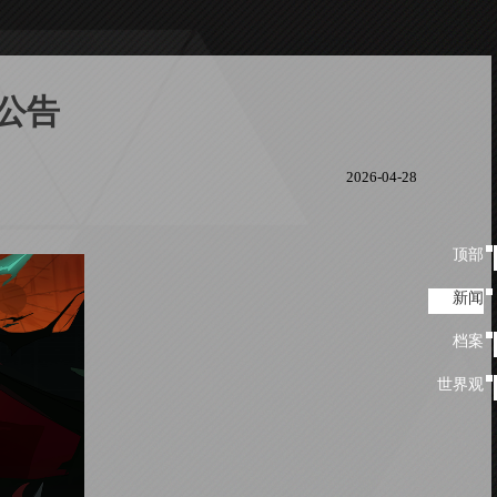
公告
2026-04-28
顶部
顶
部
新闻
新闻
档案
档
案
世界观
世
界
观