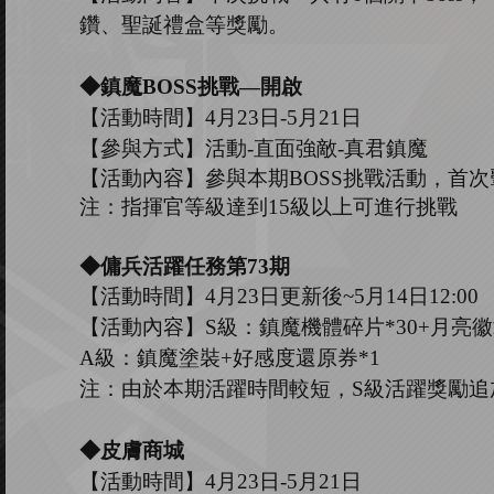
鑽、聖誕禮盒等獎勵。
◆鎮魔B
OSS
挑戰
—開啟
【活動時間】
4
月
23
日
-5
月
21
日
【參與方式】
活動
-
直面強敵
-
真君鎮魔
【活動內容】參與本期
B
OSS
挑戰活動，首次
注：指揮官等級達到
15
級以上可進行挑戰
◆傭兵活躍任務第
73
期
【活動時間】
4
月
23
日更新後
~
5
月
14
日
12:00
【活動內容】
S級：鎮魔機體碎片*30+月亮徽
A級：鎮魔塗裝+好感度還原券*1
注：由於本期活躍時間較短，
S
級活躍獎勵追
◆皮膚商城
【活動時間】
4
月
23
日
-5
月
21
日