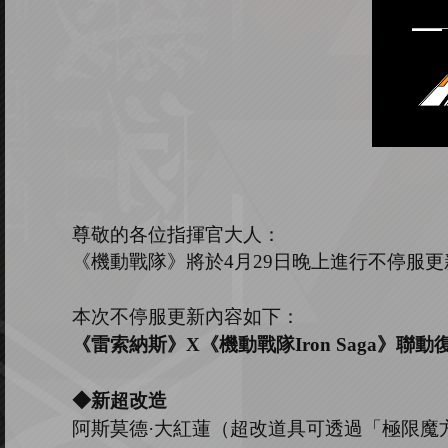
尊敬的各位指揮官大人：
《機動戰隊》將於
4
月
29
日晚上進行不停服更
本次不停服更新內容如下：
《雷索納斯》
X《機動戰隊Iron Saga》聯動
◆新超改造
阿斯莫德
·大紅蓮（超改道具可透過「極限魔