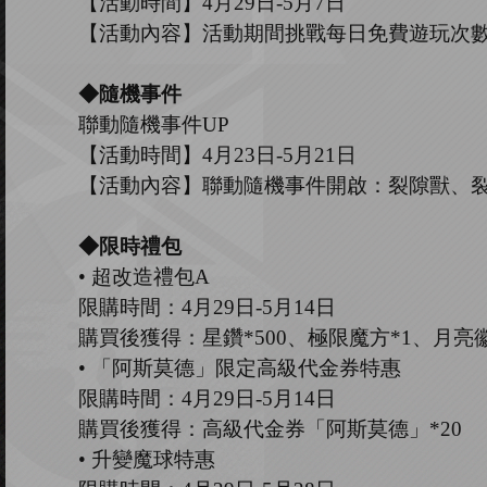
【活動時間】
4
月
29
日
-5
月
7
日
【活動內容】活動期間挑戰每日免費遊玩次
◆隨機事件
聯動隨機事件
UP
【活動時間】
4
月
23
日
-5
月
21
日
【活動內容】聯動隨機事件開啟：裂隙獸、
◆限時禮包
•
超改造禮包
A
限購時間：
4
月
29
日
-5
月
14
日
購買後獲得：星鑽
*500、極限魔方*1、月亮
•
「阿斯莫德」限定高級代金券特惠
限購時間：
4
月
29
日
-5
月
14
日
購買後獲得：高級代金券「阿斯莫德」
*20
•
升變魔球特惠