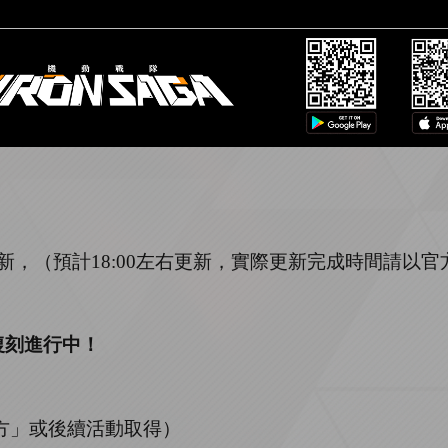
新，（預計
1
8
:
00
左右更新，實際更新完成時間請以官
復刻
進行中
！
方」或後續活動取得）