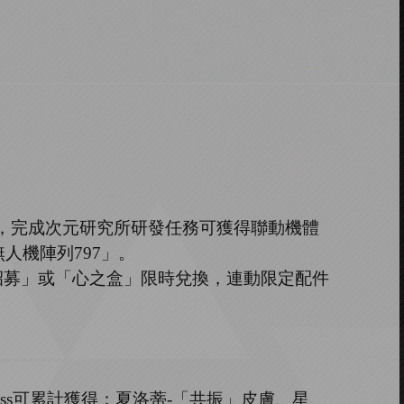
，完成次元研究所研發任務可獲得聯動機體
無人機陣列
797
」
。
託招募」或「心之盒」限時兌換，連動限定配件
oss可累計獲得：夏洛蒂-「共振」皮膚、星