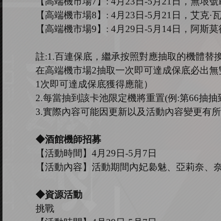
【高端機市場
7
】
: 4
月
23
日
-5
月
21
日，無垠號
【高端機市場
8
】
: 4
月
23
日
-5
月
21
日，艾克
·
【高端機市場
9
】
: 4
月
29
日
-5
月
14
日，阿斯莫
註
:1.
百連保底，繼承按照對應抽取的機體替
在高端機市場
2
抽取一次即可達成保底必出無
1
次即可達成保底獲得應龍）
2.
每當抽到該卡池限定機將重置
(
例
:
第
66
抽抽
3.
實際內容可能因更新以及活動內容變更有所
◆酒館機師招募
【活動時間】
4
月
29
日
-5
月
7
日
【活動內容】活動期間內妃裊魅
、亞莉奈、
◆資源活動
挑戰