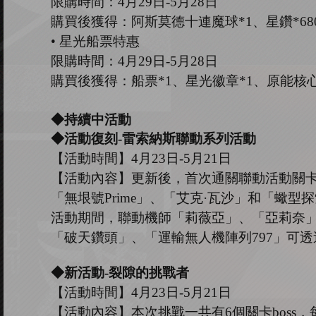
限購時間：
4
月
29
日
-5
月
28
日
購買後獲得：阿斯莫德十連魔球
*1、星鑽*68
•
星光船票特惠
限購時間：
4
月
29
日
-5
月
28
日
購買後獲得：船票
*1、星光徽章*1、原能核心*
◆持續中活動
◆活動復刻
-雷索納斯聯動系列活動
【活動時間】
4
月
23
日
-5
月
21
日
【活動內容】
更新後，首次通關聯動活動關
「
無垠號
Prime
」
、
「
艾克
·瓦沙
」
和
「
蠍型探
活動期間，聯動機師
「
莉薇亞
」
、
「
亞莉奈
「
破天鑽頭
」、「
運輸無人機陣列
797
」
可透
◆
新
活動
-
裂隙的挑戰者
【活動時間】
4
月
23
日
-5
月
21
日
【活動內容
】
本次挑戰一共有
6個關卡bos