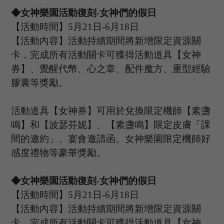
◆女神樂園活動復刻
-女神們的假日
【活動時間】
5
月
21
日
-6
月
18
日
【活動內容】活動持續期間將新增限定資源關
卡，完成所有活動關卡可獲得活動道具【女神
券】、覺醒代幣、心之章、配件魔方、重型經驗
膠囊等獎勵。
活動道具【女神券】可用於兌換限定機師【素盞
鳴】和【波瑟芬妮】、【素盞鳴】限定皮膚「課
間的邀約」、宴會邀請函、女神樂園限定機師好
感度禮物等豪華獎勵。
◆女神樂園活動復刻
-女神們的假日
【活動時間】
5
月
21
日
-6
月
18
日
【活動內容】活動持續期間將新增限定資源關
卡，完成所有活動關卡可獲得活動道具【女神