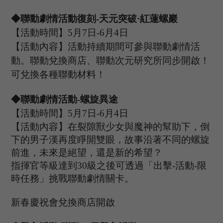
◆聯動劇情活動復刻
-
天元突破
·紅蓮螺巖
【活動時間】
5
月
7
日
-6
月
4
日
【活動內容】活動持續期間可參與聯動劇情活
動。聯動兌換商店、聯動次元研究所同步開啟！
可兌換各種聯動材料！
◆聯動
劇情
活動
-螺旋異途
【活動時間】
5
月
7
日
-6
月
4
日
【活動內容】在裂隙獸少女與魔神的幫助下，倒
下的男子漢再度睜開雙眼，故事沿著不同的螺旋
前進，未來是絕望，還是新的希望？
指揮官等級達到
30級之後可
透過「
出擊
-
活動
-
限
時任務
」
挑戰聯動劇情關卡。
新春慶祝會
兌換商店開啟