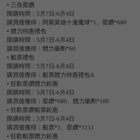
•
三倍星鑽
限購時間：
5
月
7
日
-6
月
4
日
購買後獲得：阿斯莫德十連魔球
*1、星鑽*680
•
體力特惠禮包
限購時間：
5
月
7
日
-6
月
4
日
購買後獲得：體力藥劑
*60
•
船票禮包
限購時間：
5
月
7
日
-6
月
4
日
購買後獲得：船票體力特惠禮包
A
•
狂歡星鑽體力鉅惠
限購時間：
5
月
7
日
-6
月
4
日
購買後獲得：星鑽
*680、體力藥劑*100
•
狂歡星鑽船票鉅惠
限購時間：
5
月
7
日
-6
月
4
日
購買後獲得：船票
*1、星鑽*1111
•
狂歡船票體力鉅惠