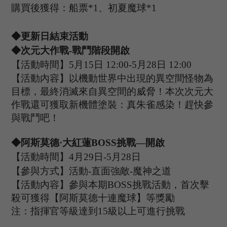
購買後獲得：船票
*1、初夏魔球*1
◆更新日結束活動
◆次元大作戰-戰鬥階段開啟
【活動時間】
5
月
15
日
12:00-5
月
28
日
12:00
【活動內容】以機動世界中出現的異空間怪物為
目標，最終消滅來自異空間的威脅！本次次元大
作戰還可獲取新機體塗裝：
真朱雀感染
！趕快參
與戰鬥吧！
◆阿斯莫德·大紅蓮B
OSS
挑戰
—開啟
【活動時間】
4
月
29
日
-5
月
28
日
【參與方式】
活動
-
直面強敵
-
魔神之道
【活動內容】參與本期
B
OSS
挑戰活動，首次擊
殺可獲得【
阿斯莫德十連魔球
】等獎勵
注：指揮官等級達到
15
級以上可進行挑戰