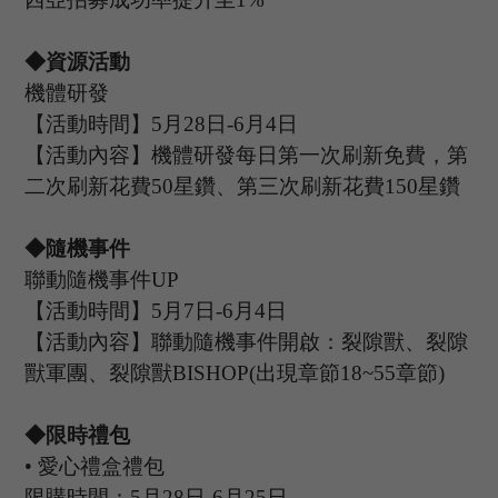
◆資源活動
機體研發
【活動時間】
5
月
28
日
-
6
月
4
日
【活動內容】機體研發每日第一次刷新免費，第
二次刷新花費
50星鑽、第三次刷新花費150星鑽
◆隨機事件
聯動隨機事件
UP
【活動時間】
5
月
7
日
-6
月
4
日
【活動內容】聯動隨機事件開啟：裂隙獸、裂隙
獸軍團、裂隙獸
BISHOP(出現章節18~55章節)
◆限時禮包
•
愛心禮盒禮包
限購時間：
5
月
28
日
-6
月
25
日