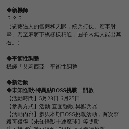
◆新機師
？？？
（憑藉過人的智商和天賦，統兵打仗、駕車射
擊、乃至麻將下棋樣樣精通，圈子內無人能出其
右。）
◆平衡性調整
機師「艾莉西亞」平衡性調整
◆
新
活動
◆未知怪獸·特異點B
OSS
挑戰
—開啟
【活動時間】
5
月
28
日
-6
月
25
日
【參與方式】
活動
-
直面強敵
-
異獸兵器
【活動內容】參與本期
B
OSS
挑戰活動，首次擊
殺可獲得【未知怪獸
十連魔球
】等獎勵