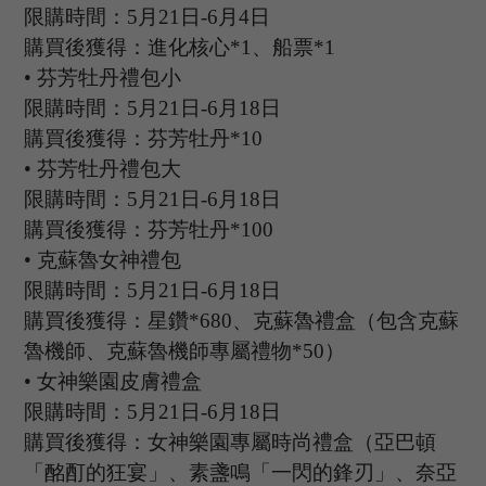
限購時間：
5
月
21
日
-6
月
4
日
購買後獲得：進化核心
*1、船票*1
•
芬芳牡丹禮包小
限購時間：
5
月
21
日
-6
月
18
日
購買後獲得：芬芳牡丹
*10
•
芬芳牡丹禮包大
限購時間：
5
月
21
日
-6
月
18
日
購買後獲得：芬芳牡丹
*100
•
克蘇魯女神禮包
限購時間：
5月21日-6月18日
購買後獲得：星鑽
*680、克蘇魯禮盒（包含克蘇
魯機師、克蘇魯機師專屬禮物*50）
•
女神樂園皮膚禮盒
限購時間：
5月21日-6月18日
購買後獲得：女神樂園專屬時尚禮盒（亞巴頓
「酩酊的狂宴」、素盞鳴「一閃的鋒刃」、奈亞