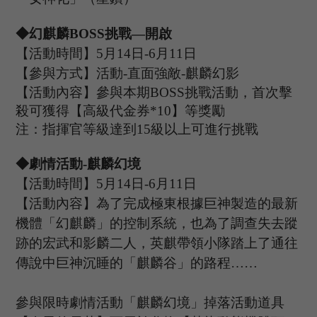
◆幻麒麟B
OSS
挑戰
—開啟
【活動時間】
5
月
14
日
-6
月
11
日
【參與方式】
活動
-
直面強敵
-
麒麟幻影
【活動內容】參與本期
B
OSS
挑戰活動，首次擊
殺可獲得【
高級代金券
*
10
】等獎勵
注：指揮官等級達到
15
級以上可進行挑戰
◆
劇情
活動
-麒麟幻境
【活動時間】
5
月
14
日
-6
月
11
日
【活動內容】
為了完成極東根據巨神製造的最新
機體「幻麒麟」的控制系統，也為了調查失去蹤
跡的宏武和影麟二人，英麒帶領小隊踏上了通往
傳說中巨神沉睡的「麒麟谷」的路程
……
參與限時劇情活動「麒麟幻境」掉落活動道具