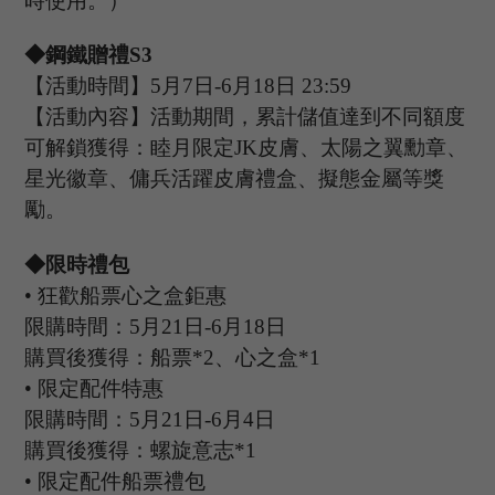
時使用。）
◆鋼鐵贈禮S
3
【活動時間】
5月
7
日
-6
月
18
日
23
:
59
【活動內容】活動期間，累計儲值達到不同額度
可解鎖獲得：睦月限定
J
K
皮膚、太陽之翼勳章、
星光徽章、
傭兵活躍
皮膚禮盒、
擬態金屬
等獎
勵。
◆限時禮包
•
狂歡船票心之盒鉅惠
限購時間：
5
月
21
日
-6
月
18
日
購買後獲得：船票
*2、心之盒*1
•
限定配件特惠
限購時間：
5
月
21
日
-6
月
4
日
購買後獲得：螺旋意志
*1
•
限定配件船票禮包