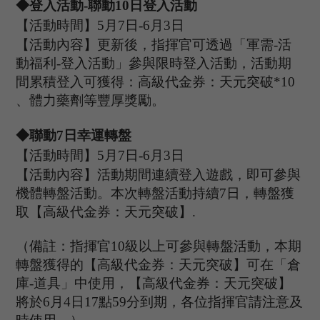
◆登入活動
-聯動1
0
日登入活動
【活動時間】
5
月
7
日
-6
月
3
日
【活動內容】
更新後，指揮官可透過「軍需
-活
動福利-登入活動
」
參與限時登入活動，活動期
間
累積
登入可獲得：高級代金券：
天元突破
*10
、
體力藥劑等豐厚獎勵
。
◆
聯動
7
日幸運轉盤
【活動時間】
5
月
7
日
-6
月
3
日
【活動內容】活動期間連續登入遊戲，即可參與
機體轉盤活動。本次轉盤活動持續
7日，轉盤獲
取【高級代金券：
天元突破
】
.
（備註：指揮官
10級以上可參與轉盤活動，本期
轉盤獲得的【高級代金券：
天元突破
】可在
「
倉
庫
-道具
」
中使用，【高級代金券：
天元突破
】
將於
6
月
4
日
17點59分到期，各位指揮官請注意及