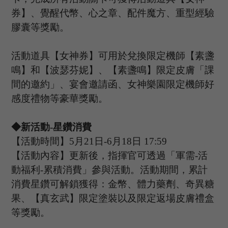
券】、覺醒代幣、心之章、配件魔方、重型經驗
膠囊等獎勵。
活動道具【女神券】可用於兌換限定機師【素盞
鳴】和【波瑟芬妮】、【素盞鳴】限定皮膚「課
間的邀約」、宴會邀請函、女神樂園限定機師好
感度禮物等豪華獎勵。
◆新活動-星鑽消費
【活動時間】
5
月
21
日
-6
月
18
日
17:59
【活動內容】更新後，指揮官可透過「軍需
-活
動福利-累積消費」參與活動。活動期間，累計
消費星鑽可解鎖獲得：金幣、體力藥劑、奇異糖
果、【真玄武】限定塗裝以及限定返場皮膚禮盒
等獎勵。