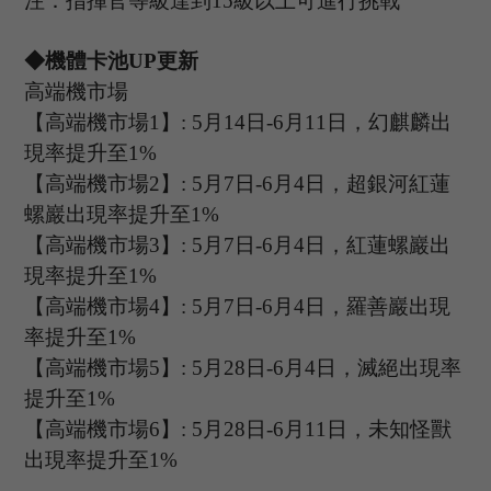
注：指揮官等級達到
15
級以上可進行挑戰
◆機體卡池U
P
更新
高端機市場
【高端機市場
1
】
:
5
月
14
日
-6
月
11
日，幻麒麟出
現率提升至
1%
【高端機市場
2
】
:
5
月
7
日
-6
月
4
日，
超銀河紅蓮
螺巖
出現率提升至
1%
【高端機市場
3
】
:
5
月
7
日
-6
月
4
日，
紅蓮螺巖
出
現率提升至
1%
【高端機市場
4
】
:
5
月
7
日
-6
月
4
日，
羅善巖
出現
率提升至
1%
【高端機市場
5
】
:
5
月
28
日
-6
月
4
日，滅絕出現率
提升至
1%
【高端機市場
6
】
: 5
月
28
日
-6
月
11
日，未知怪獸
出現率提升至
1%