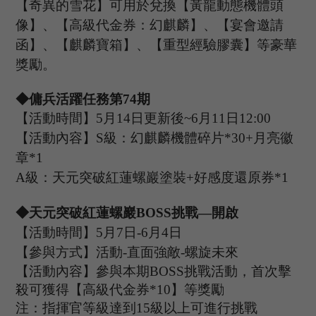
【奇異的雪花】可用於兌換【黃龍動態機體頭
像】、【高級代金券：幻麒麟】、【宴會邀請
函】、【麒麟寶箱】、【重型經驗膠囊】等豪華
獎勵。
◆傭兵活躍任務第
74
期
【活動時間】
5
月
14
日更新後
~
6
月
11
日
12:00
【活動內容】
S級：幻麒麟機體碎片*30+月亮徽
章*1
A級：
天元突破紅蓮螺巖
塗裝
+好感度還原券*1
◆天元突破紅蓮螺巖B
OSS
挑戰
—開啟
【活動時間】
5
月
7
日
-6
月
4
日
【參與方式】
活動
-
直面強敵
-
螺旋未來
【活動內容】參與本期
B
OSS
挑戰活動，首次擊
殺可獲得【
高級代金券
*
10
】等獎勵
注：指揮官等級達到
15
級以上可進行挑戰