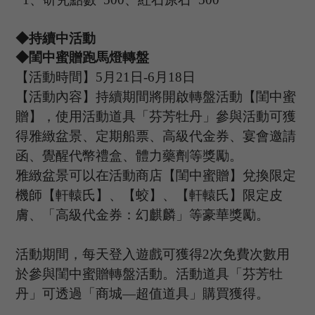
◆持續中活動
◆
閨中蜜贈跑馬燈轉盤
【活動時間】
5
月
21
日
-6
月
18
日
【活動內容
】持續期間將開啟轉盤活動【閨中蜜
贈】，使用活動道具
「芬芳牡丹」
參與活動可獲
得雅緻盆景、定期船票、高級代金券、宴會邀請
函、覺醒代幣禮盒、體力藥劑等獎勵。
雅緻盆景可以在活動商店【閨中蜜贈】兌換限定
機師【軒轅氏】、【蛟】、【軒轅氏】限定皮
膚、
「
高級代金券：幻麒麟
」
等豪華獎勵。
活動期間，每天登入遊戲可獲得
2次免費次數用
於參與閨中蜜贈轉盤活動。活動道具
「芬芳牡
丹」
可透過
「
商城
—超值道具
」
購買獲得。