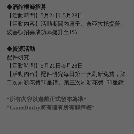
◆酒館機師招募
【活動時間】
5
月
21
日
-5
月
28
日
【活動內容】活動期間內庸子、奈亞拉托提普、
波塞頓招募成功率提升至
1%
◆資源活動
配件研究
【活動時間】
5
月
21
日
-5
月
28
日
【活動內容】配件研究每日第一次刷新免費，第
二次刷新花費
50星鑽、第三次刷新花費150星鑽
*
所有內容以遊戲正式發布為準
*
*GameDuchy
將有擁有所有解釋權
*