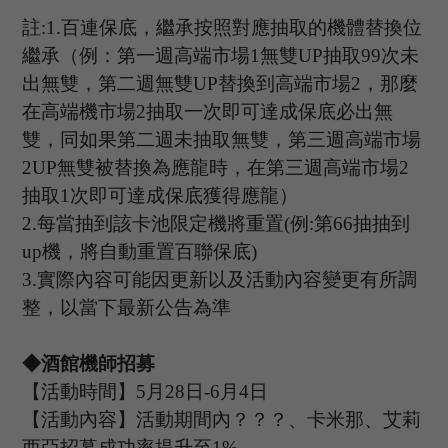
註
:1.
百連保底，繼承按照對應抽取的機體替換位
繼承（例：第一週高端市場
1
無雙
UP
抽取
99
次未
出無雙，第二週無雙
UP
替換到高端市場
2
，那麼
在高端機市場
2
抽取一次即可達成保底必出無
雙，同如果第二週未抽取無雙，第三週高端市場
2UP
無雙被替換為應龍時，在第三週高端市場
2
抽取
1
次即可達成保底獲得應龍）
2.
每當抽到該卡池限定機將重置
(
例
:
第
66
抽抽到
up
機，將自動重置百聯保底
)
3.
實際內容可能因更新以及活動內容變更有所調
整，以當下最新公告為準
◆酒館機師招募
【活動時間】
5
月
28
日
-6
月
4
日
【活動內容】活動期間內？？？
、卡米那、艾莉
西亞
招募成功率提升至
1%