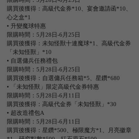
購買後獲得：
高級代金券
*10、宴會邀請函*10、
心之盒*1
•
升變魔球特惠
限購時間：
5
月
28
日
-6
月
25
日
購買後獲得：未知怪獸十連魔球
*1、
高級代金券
「未知怪獸」
*10
•
自選傭兵任務禮包
限購時間：
5
月
28
日
-6
月
25
日
購買後獲得：自選傭兵任務箱
*5、星鑽*680
•
「未知怪獸」限定高級代金券特惠
限購時間：
5
月
28
日
-6
月
11
日
購買後獲得：高級代金券「未知怪獸」
*30
•
超改造禮包
A
限購時間：
5
月
28
日
-6
月
11
日
購買後獲得：星鑽
*500、極限魔方*1、月亮徽章
*1、研究點數*500、紅石原石*500