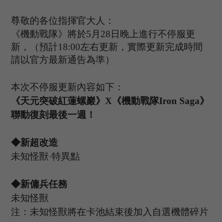
尊敬的各位指揮官大人：
《機動戰隊》將於
5
月
28
日晚上進行不停服更
新，（預計
1
8
:
00
左右更新，實際更新完成時間
請以官方最新通告為準）
本次不停服更新內容如下：
《天元突破紅蓮螺巖》
X《機動戰隊Iron Saga》
聯動復刻
最後一週
！
◆新超改造
未知怪獸
·特異點
◆新傭兵任務
未知怪獸
注：未知怪獸將在卡池結束後加入自選機體碎片