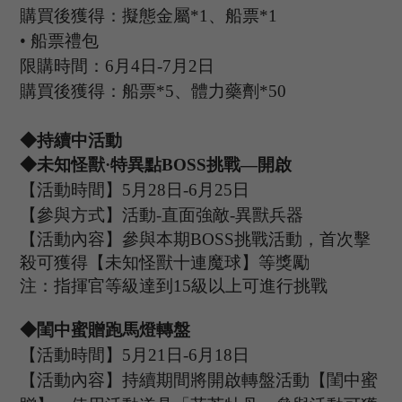
購買後獲得：擬態金屬
*1、船票*1
•
船票禮包
限購時間：
6
月
4
日
-7
月
2
日
購買後獲得：船票
*5、體力藥劑*50
◆持續中活動
◆未知怪獸·特異點B
OSS
挑戰
—開啟
【活動時間】
5
月
28
日
-6
月
25
日
【參與方式】
活動
-
直面強敵
-
異獸兵器
【活動內容】參與本期
B
OSS
挑戰活動，首次擊
殺可獲得【未知怪獸
十連魔球
】等獎勵
注：指揮官等級達到
15
級以上可進行挑戰
◆
閨中蜜贈跑馬燈轉盤
【活動時間】
5
月
21
日
-6
月
18
日
【活動內容
】持續期間將開啟轉盤活動【閨中蜜