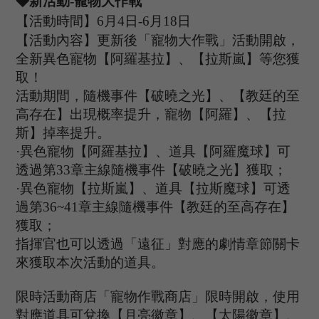
◆新活動
-寵物大作戰
【活動時間】
6
月
4
日
-6
月
1
8
日
【活動內容】更新後
「寵物大作戰」活動開啟，
全新異色寵物【阿羅基拉】、【拉斯嵐】等您獲
取！
活動期間，隨機事件【破曉之光】、【教廷的至
高存在】出現概率提升，寵物【阿羅】、【拉
斯】掉率提升。
·
異色寵物【阿羅基拉】、道具【阿羅魔球】可
透過
第
33章主線隨機事件【破曉之光】獲取；
·
異色寵物【拉斯嵐】、道具【拉斯魔球】可
透
過
第
36~41章主線隨機事件【
教廷
的至高存在】
獲取；
指揮官也可以透過「遠征」對應的劇情章節關卡
來獲取本次活動的道具。
限時活動商店「寵物作戰商店」限時開啟，使用
對應道具可兌換【月亮徽章】、【太陽徽章】、