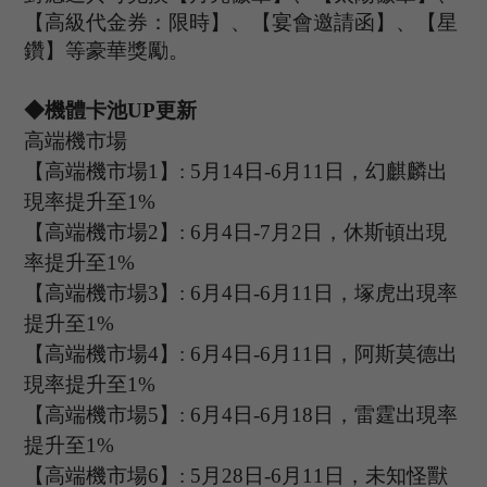
【高級代金券：限時】、【宴會邀請函】、【星
鑽】等豪華獎勵。
◆機體卡池U
P
更新
高端機市場
【高端機市場
1
】
:
5
月
14
日
-6
月
11
日，幻麒麟出
現率提升至
1%
【高端機市場
2
】
:
6
月
4
日
-7
月
2
日，
休斯頓
出現
率提升至
1%
【高端機市場
3
】
:
6
月
4
日
-6
月
11
日，
塚虎
出現率
提升至
1%
【高端機市場
4
】
:
6
月
4
日
-6
月
11
日，
阿斯莫德
出
現率提升至
1%
【高端機市場
5
】
:
6
月
4
日
-6
月
18
日，雷霆出現率
提升至
1%
【高端機市場
6
】
: 5
月
28
日
-6
月
11
日，未知怪獸