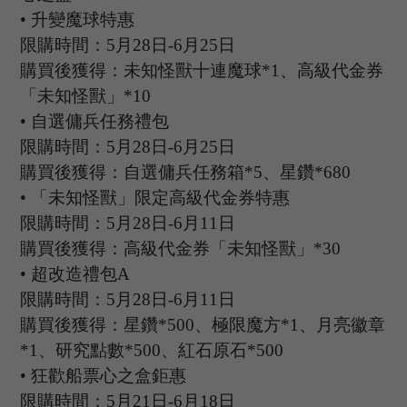
•
升變魔球特惠
限購時間：
5
月
28
日
-6
月
25
日
購買後獲得：未知怪獸十連魔球
*1、
高級代金券
「未知怪獸」
*10
•
自選傭兵任務禮包
限購時間：
5
月
28
日
-6
月
25
日
購買後獲得：自選傭兵任務箱
*5、星鑽*680
•
「未知怪獸」限定高級代金券特惠
限購時間：
5
月
28
日
-6
月
11
日
購買後獲得：高級代金券「未知怪獸」
*30
•
超改造禮包
A
限購時間：
5
月
28
日
-6
月
11
日
購買後獲得：星鑽
*500、極限魔方*1、月亮徽章
*1、研究點數*500、紅石原石*500
•
狂歡船票心之盒鉅惠
限購時間：
5
月
21
日
-6
月
18
日