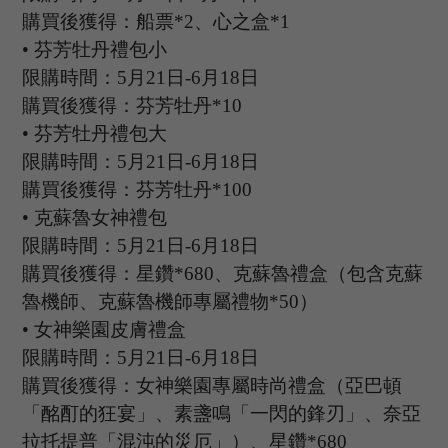
購買後獲得：船票
*2、心之盒*1
•
芬芳牡丹禮包小
限購時間：
5
月
21
日
-6
月
18
日
購買後獲得：芬芳牡丹
*10
•
芬芳牡丹禮包大
限購時間：
5
月
21
日
-6
月
18
日
購買後獲得：芬芳牡丹
*100
•
克蘇魯女神禮包
限購時間：
5月21日-6月18日
購買後獲得：星鑽
*680、克蘇魯禮盒（包含克蘇
魯機師、克蘇魯機師專屬禮物*50）
•
女神樂園皮膚禮盒
限購時間：
5月21日-6月18日
購買後獲得：女神樂園專屬時尚禮盒（亞巴頓
「酩酊的狂宴」、素盞鳴「一閃的鋒刃」、奈亞
拉托提普「混沌的災厄」）、星鑽
*680