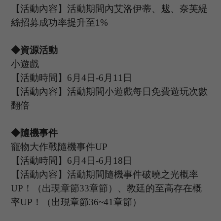
【活動內容】活動期間內艾洛伊蒂
、魃、奈芙緹
絲
招募成功率提升至
1%
◆資源活動
小遊戲
【活動時間】
6
月
4
日
-6
月
11
日
【活動內容】活動期間小遊戲每日免費遊玩次數
翻倍
◆隨機事件
寵物大作戰隨機事件
UP
【活動時間】
6
月
4
日
-6
月
18
日
【活動內容】活動期間隨機事件破曉之光概率
UP
！（出現章節
33章節）
、教廷的至高存在概
率
UP
！（出現章節
36~41章節）