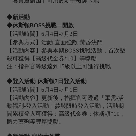
「宴會邀請函」可用於新手機師卡池
◆
新
活動
◆休斯頓B
OSS
挑戰
—開啟
【活動時間】
6
月
4
日
-7
月
2
日
【參與方式】
活動
-
直面強敵
-
黃昏決鬥
【活動內容】參與本期
B
OSS
挑戰活動，首次擊
殺可獲得【
高級代金券
*
10
】等獎勵
注：指揮官等級達到
15
級以上可進行挑戰
◆登入活動
-休斯頓
7
日登入活動
【活動時間】
6
月
4
日
-7
月
1
日
【活動內容】
更新後，指揮官可透過「軍需
-活
動福利-登入活動
」
參與限時登入活動，活動期
間
累積
登入可獲得：高級代金券：
休斯頓
*10 、
體力藥劑等豐厚獎勵
。