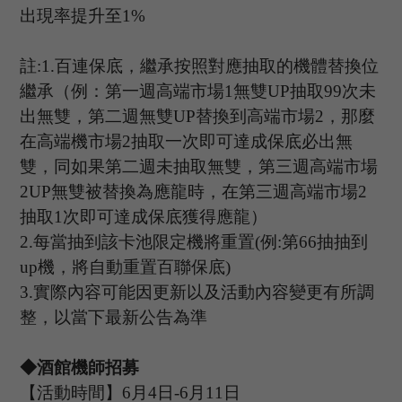
出現率提升至
1%
註
:1.
百連保底，繼承按照對應抽取的機體替換位
繼承（例：第一週高端市場
1
無雙
UP
抽取
99
次未
出無雙，第二週無雙
UP
替換到高端市場
2
，那麼
在高端機市場
2
抽取一次即可達成保底必出無
雙，同如果第二週未抽取無雙，第三週高端市場
2UP
無雙被替換為應龍時，在第三週高端市場
2
抽取
1
次即可達成保底獲得應龍）
2.
每當抽到該卡池限定機將重置
(
例
:
第
66
抽抽到
up
機，將自動重置百聯保底
)
3.
實際內容可能因更新以及活動內容變更有所調
整，以當下最新公告為準
◆酒館機師招募
【活動時間】
6
月
4
日
-6
月
11
日