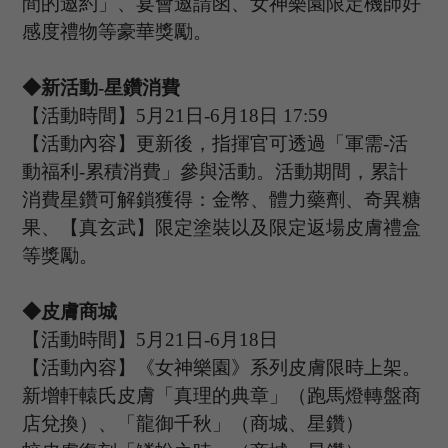
間的邀約」、宴會邀請函、女神樂園限定機師好
感度禮物等豪華獎勵。
◆新活動-星鑽消費
【活動時間】
5
月
21
日
-6
月
18
日
17:59
【活動內容】更新後，指揮官可透過「軍需
-活
動福利-累積消費」參與活動。活動期間，累計
消費星鑽可解鎖獲得：金幣、體力藥劑、奇異糖
果、【真玄武】限定塗裝以及限定返場皮膚禮盒
等獎勵。
◆皮膚商城
【活動時間】
5
月
21
日
-6
月
18
日
【活動內容】
《女神樂園》系列皮膚限時上架。
新增軒轅氏皮膚「真理的典章」（跑馬燈轉盤商
店兌換）、「龍御千秋」（商城、星鑽）