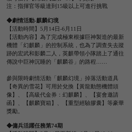
注：指揮官等級達到
15
級以上可進行挑戰
◆
劇情
活動
-麒麟幻境
【活動時間】
5
月
14
日
-6
月
11
日
【活動內容】
為了完成極東根據巨神製造的最新
機體「幻麒麟」的控制系統，也為了調查失去蹤
跡的宏武和影麟二人，英麒帶領小隊踏上了通往
傳說中巨神沉睡的「麒麟谷」的路程
……
參與限時劇情活動「麒麟幻境」掉落活動道具
【奇異的雪花】可用於兌換【黃龍動態機體頭
像】、【高級代金券：幻麒麟】、【宴會邀請
函】、【麒麟寶箱】、【重型經驗膠囊】等豪華
獎勵。
◆傭兵活躍任務第
74
期