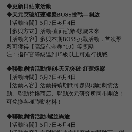
◆更新日結束活動
◆天元突破紅蓮螺巖B
OSS
挑戰
—開啟
【活動時間】
5
月
7
日
-6
月
4
日
【參與方式】
活動
-
直面強敵
-
螺旋未來
【活動內容】參與本期
B
OSS
挑戰活動，首次擊
殺可獲得【
高級代金券
*
10
】等獎勵
注：指揮官等級達到
15
級以上可進行挑戰
◆聯動劇情活動復刻
-
天元突破
·紅蓮螺巖
【活動時間】
5
月
7
日
-6
月
4
日
【活動內容】活動持續期間可參與聯動劇情活
動。聯動兌換商店、聯動次元研究所同步開啟！
可兌換各種聯動材料！
◆聯動
劇情
活動
-螺旋異途
【活動時間】
5
月
7
日
-6
月
4
日