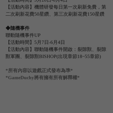
【活動內容】機體研發每日第一次刷新免費，第
二次刷新花費
50星鑽、第三次刷新花費150星鑽
◆隨機事件
聯動隨機事件
UP
【活動時間】
5
月
7
日
-6
月
4
日
【活動內容】聯動隨機事件開啟：裂隙獸、裂隙
獸軍團、裂隙獸
BISHOP(出現章節18~55章節)
*
所有內容以遊戲正式發布為準
*
*GameDuchy
將有擁有所有解釋權
*