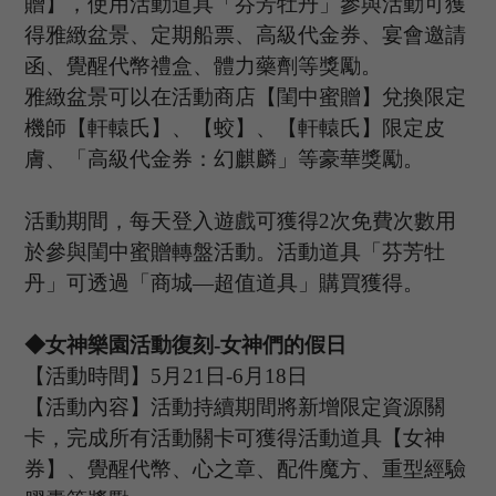
贈】，使用活動道具
「芬芳牡丹」
參與活動可獲
得雅緻盆景、定期船票、高級代金券、宴會邀請
函、覺醒代幣禮盒、體力藥劑等獎勵。
雅緻盆景可以在活動商店【閨中蜜贈】兌換限定
機師【軒轅氏】、【蛟】、【軒轅氏】限定皮
膚、
「
高級代金券：幻麒麟
」
等豪華獎勵。
活動期間，每天登入遊戲可獲得
2次免費次數用
於參與閨中蜜贈轉盤活動。活動道具
「芬芳牡
丹」
可透過
「
商城
—超值道具
」
購買獲得。
◆女神樂園活動復刻
-女神們的假日
【活動時間】
5
月
21
日
-6
月
18
日
【活動內容】活動持續期間將新增限定資源關
卡，完成所有活動關卡可獲得活動道具【女神
券】、覺醒代幣、心之章、配件魔方、重型經驗