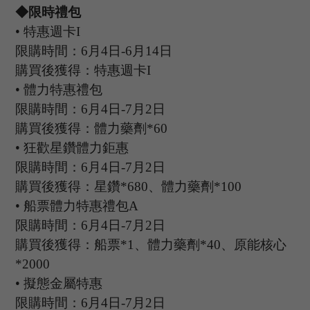
◆限時禮包
•
特惠週卡
I
限購時間：
6
月
4
日
-6
月
14
日
購買後獲得：特惠週卡
I
•
體力特惠禮包
限購時間：
6
月
4
日
-7
月
2
日
購買後獲得：體力藥劑
*60
•
狂歡星鑽體力鉅惠
限購時間：
6
月
4
日
-7
月
2
日
購買後獲得：星鑽
*680、體力藥劑*100
•
船票體力特惠禮包
A
限購時間：
6
月
4
日
-7
月
2
日
購買後獲得：船票
*1、體力藥劑*40、原能核心
*2000
•
擬態金屬特惠
限購時間：
6
月
4
日
-7
月
2
日