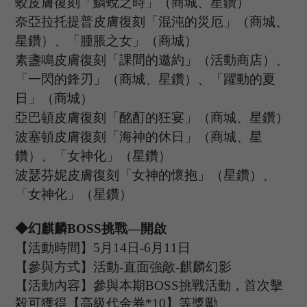
蛟皮膚復刻「鱗蛻之時」（商城、星鑽）
奈亞拉托提普皮膚復刻「混沌的災厄」（商城、
星鑽）、「腫脹之女」（商城）
素盞鳴皮膚復刻「課間的邀約」（活動商店）、
「一閃的鋒刃」（商城、星鑽）、「躍動的夏
日」（商城）
亞巴頓皮膚復刻「酩酊的狂宴」（商城、星鑽）
波塞頓皮膚復刻「海神的休日」（商城、星
鑽）、「女神化」（星鑽）
波瑟芬妮皮膚復刻「女神的懷抱」（星鑽）、
「女神化」（星鑽）
◆幻麒麟B
OSS
挑戰
—開啟
【活動時間】
5
月
14
日
-6
月
11
日
【參與方式】
活動
-
直面強敵
-
麒麟幻影
【活動內容】參與本期
B
OSS
挑戰活動，首次擊
殺可獲得【
高級代金券
*
10
】等獎勵