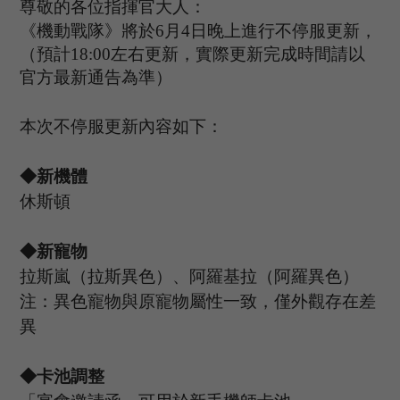
尊敬的各位指揮官大人：
《機動戰隊》將於
6
月
4
日晚上進行不停服更新，
（預計
1
8
:
00
左右更新，實際更新完成時間請以
官方最新通告為準）
本次不停服更新內容如下：
◆新機體
休斯頓
◆新
寵物
拉斯嵐（拉斯異色）、阿羅基拉（阿羅異色）
注：異色寵物與原寵物屬性一致，僅外觀存在差
異
◆卡池調整