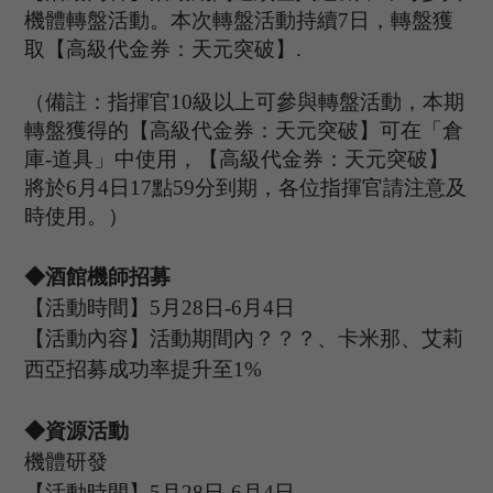
機體轉盤活動。本次轉盤活動持續
7日，轉盤獲
取【高級代金券：
天元突破
】
.
（備註：指揮官
10級以上可參與轉盤活動，本期
轉盤獲得的【高級代金券：
天元突破
】可在
「
倉
庫
-道具
」
中使用，【高級代金券：
天元突破
】
將於
6
月
4
日
17點59分到期，各位指揮官請注意及
時使用。）
◆酒館機師招募
【活動時間】
5
月
28
日
-6
月
4
日
【活動內容】活動期間內？？？
、卡米那、艾莉
西亞
招募成功率提升至
1%
◆資源活動
機體研發
【活動時間】
5
月
28
日
-
6
月
4
日