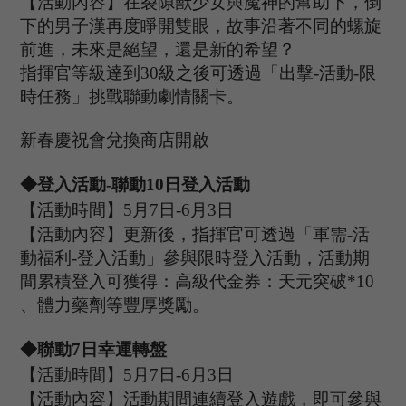
【活動內容】在裂隙獸少女與魔神的幫助下，倒
下的男子漢再度睜開雙眼，故事沿著不同的螺旋
前進，未來是絕望，還是新的希望？
指揮官等級達到
30級之後可
透過「
出擊
-
活動
-
限
時任務
」
挑戰聯動劇情關卡。
新春慶祝會
兌換商店開啟
◆登入活動
-聯動1
0
日登入活動
【活動時間】
5
月
7
日
-6
月
3
日
【活動內容】
更新後，指揮官可透過「軍需
-活
動福利-登入活動
」
參與限時登入活動，活動期
間
累積
登入可獲得：高級代金券：
天元突破
*10
、
體力藥劑等豐厚獎勵
。
◆
聯動
7
日幸運轉盤
【活動時間】
5
月
7
日
-6
月
3
日
【活動內容】活動期間連續登入遊戲，即可參與