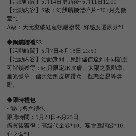
【活動時間】
5
月
14
日更新後
~
6
月
11
日
12:00
【活動內容】
S級：幻麒麟機體碎片*30+月亮徽
章*1
A級：
天元突破紅蓮螺巖
塗裝
+好感度還原券*1
◆鋼鐵贈禮S
3
【活動時間】
5月
7
日
-6
月
18
日
23
:
59
【活動內容】活動期間，累計儲值達到不同額度
可解鎖獲得：睦月限定
J
K
皮膚、太陽之翼勳章、
星光徽章、
傭兵活躍
皮膚禮盒、
擬態金屬
等獎
勵。
◆限時禮包
•
愛心禮盒禮包
限購時間：
5
月
28
日
-6
月
25
日
購買後獲得：
高級代金券
*10、宴會邀請函*10、
心之盒*1