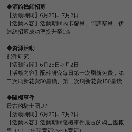
◆酒館機師招募
【活動時間】
6
月
25
日
-7
月
2
日
【活動內容】活動期間內卡蘿爾
、阿蘿塞爾、伊
迪絲
招募成功率提升至
1%
◆資源活動
配件研究
【活動時間】
6
月
25
日
-7
月
2
日
【活動內容】配件研究每日第一次刷新免費，第
二次刷新花費
50星鑽、第三次刷新花費150星鑽
◆隨機事件
最古的騎士團
UP
【活動時間】
6
月
25
日
-7
月
2
日
【活動內容】活動期間隨機事件最古的騎士團概
率
UP
！（出現章節
25~26章節）