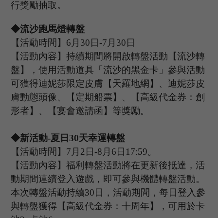
行獎勵抽取。
◆
流沙跑馬燈轉盤
【活動時間】
6
月
30
日
-7
月
30
日
【活動內容
】持續期間將開啟轉盤活動【流沙轉
盤】，使用活動道具
「流沙的黑金卡」
參與活動
可獲得迪妮莎限定皮膚【天羅地網】、迪妮莎皮
膚動態頭像、【定期船票】、【高級代金券：創
形者】、【宴會邀請函】等獎勵。
◆新活動
-夏日
30
天幸運轉盤
【活動時間】
7
月
2
日
-8
月
6
日
1
7
:
59
。
【活動內容】福利轉盤活動將在更新後抵達，活
動期間連續登入遊戲，即可參與機體轉盤活動。
本次轉盤活動持續
30日，活動期間，每日登入參
與轉盤獲得【高級代金券：
十周年】，可用於卡