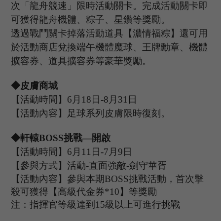
次
「
龍舟競速
」
限時活動關卡。完成活動關卡即
可獲得龍舟機體、粽子、星鑽等獎勵。
透過戰鬥關卡掉落活動道具【濃情福粽】還可用
於活動商店兌換端午機體魔球、王牌勳章、機體
擴容券、道具擴容券等豪華獎勵。
◆皮膚商城
【活動時間】
6
月
18
日
-8
月
31
日
【活動內容】
足球系列皮膚限時復刻。
◆軒轅B
OSS
挑戰
—開啟
【活動時間】
6
月
11
日
-7
月
9
日
【參與方式】
活動
-
直面強敵
-
劍守華胥
【活動內容】參與本期
B
OSS
挑戰活動，首次擊
殺可獲得【
高級代金券
*
10
】等獎勵
注：指揮官等級達到
15
級以上可進行挑戰