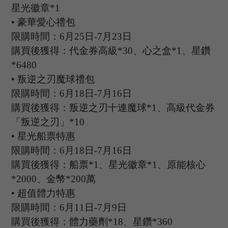
星光徽章*1
•
豪華愛心禮包
限購時間：
6
月
25
日
-7
月
23
日
購買後獲得：代金券高級
*30、心之盒*1、星鑽
*6480
•
叛逆之刃魔球禮包
限購時間：
6
月
18
日
-7
月
16
日
購買後獲得：叛逆之刃十連魔球
*1、
高級代金券
「叛逆之刃」
*10
•
星光船票特惠
限購時間：
6
月
18
日
-7
月
16
日
購買後獲得：船票
*1、星光徽章*1、原能核心
*2000、金幣*200萬
•
超值體力特惠
限購時間：
6
月
11
日
-7
月
9
日
購買後獲得：體力藥劑
*18、星鑽*360