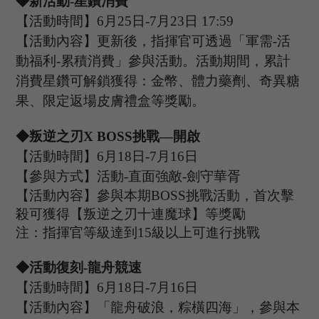
◆新活動-星鑽消費
【活動時間】
6
月
25
日
-7
月
23
日
17:59
【活動內容】更新後，指揮官可透過「軍需
-活
動福利-累積消費」參與活動。活動期間，累計
消費星鑽可解鎖獲得：金幣、體力藥劑、奇異糖
果、限定返場皮膚禮盒等獎勵。
◆叛逆之刃X
B
OSS
挑戰
—開啟
【活動時間】
6
月
18
日
-7
月
16
日
【參與方式】
活動
-
直面強敵
-
劍守華胥
【活動內容】參與本期
B
OSS
挑戰活動，首次擊
殺可獲得【
叛逆之刃十連魔球
】等獎勵
注：指揮官等級達到
15
級以上可進行挑戰
◆活動復刻
-龍舟競速
【活動時間】
6
月
18
日
-7
月
16
日
【活動內容】
「
龍舟破浪，粽橫四海
」
，參與本