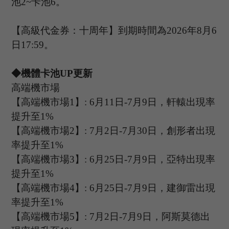
池
2
~
卡池
6。
【高級代金券：
十周年】到期時間為
2
026
年
8
月
6
日1
7
:
59
。
◆機體卡池U
P
更新
高端機市場
【高端機市場
1
】
:
6
月
11
日
-7
月
9
日，軒轅出現率
提升至
1%
【高端機市場
2
】
:
7
月
2
日
-7
月
30
日，
創形者
出現
率提升至
1%
【高端機市場
3
】
:
6
月
25
日
-7
月
9
日，
亞特
出現率
提升至
1%
【高端機市場
4
】
:
6
月
25
日
-7
月
9
日，
建御雷
出現
率提升至
1%
【高端機市場
5
】
:
7
月
2
日
-7
月
9
日，阿斯莫德出