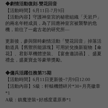
◆
劇情
活動復刻
-雙花回音
【活動時間】
6
月
11
日
-7
月
9
日
【活動內容】守護神皇宮的秘密組織「天岩戶」
的兩名年輕成員，為了回應神皇宮被襲擊的危
機，前往了一處古老的研究所
—
更新後，參與限時劇情活動「雙花回音」掉落活
動道具【舊禦所能源塊】可用於兌換新寵物【傘
花】、君影草機體塗裝、【宴會邀請函】、盛夏
禮盒，盛夏寶盒等豪華獎勵。
◆傭兵活躍任務第
75
期
【活動時間】
6
月
11
日更新後
~
7
月
9
日
12:00
【活動內容】
S級：軒轅機體碎片*30+月亮徽章
*1
A級：
鎮魔
塗裝
+好感度還原券*1