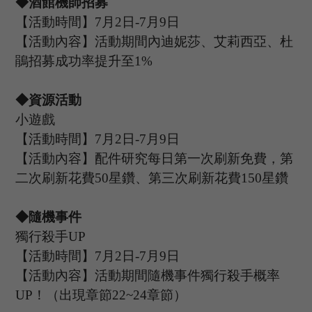
◆酒館機師招募
【活動時間】
7
月
2
日
-7
月
9
日
【活動內容】活動期間內迪妮莎
、艾莉西亞、杜
鵑
招募成功率提升至
1%
◆資源活動
小遊戲
【活動時間】
7
月
2
日
-7
月
9
日
【活動內容】配件研究每日第一次刷新免費，第
二次刷新花費
50星鑽、第三次刷新花費150星鑽
◆隨機事件
獨行殺手
UP
【活動時間】
7
月
2
日
-7
月
9
日
【活動內容】活動期間隨機事件獨行殺手概率
UP
！（出現章節
22~24章節）