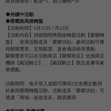
購買後獲得：船票
*5、體力藥劑*50
◆持續中活動
◆
榮耀跑馬燈轉盤
【活動時間】
6
月
25
日
-7
月
23
日
【活動內容
】持續期間將開啟轉盤活動【榮耀轉
盤】，使用活動道具
「榮耀功勛」
參與活動可獲
得榮耀獎章、定期船票、宴會邀請函等獎勵。
榮耀獎章可以在活動商店【榮耀商店】兌換限定
機師【戴冠騎士】、【戴冠騎士】限定皮膚等豪
華獎勵。
活動期間，每天登入遊戲可獲得
2次免費次數用
於參與榮耀轉盤活動。活動道具
「榮耀功勛」
可
透過
「
商城
—超值道具
」
購買獲得。