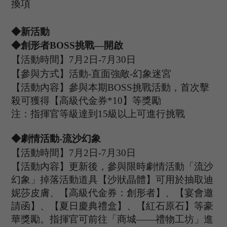
換項
◆
新
活動
◆創形者B
OSS
挑戰
—開啟
【活動時間】
7
月
2
日
-7
月
30
日
【參與方式】
活動
-
直面強敵
-
幻象迷宮
【活動內容】參與本期
B
OSS
挑戰活動，首次擊
殺可獲得【
高級代金券
*
10
】等獎勵
注：指揮官等級達到
15
級以上可進行挑戰
◆
劇情
活動
-流沙幻象
【活動時間】
7
月
2
日
-7
月
30
日
【活動內容】更新後，參與限時劇情活動「流沙
幻象」掉落活動道具【沙狀晶體】可用於抽取迪
妮莎皮膚、【高級代金券：創形者】、【宴會邀
請函】、【夏日慶典禮盒】、【紅石原石】等豪
華獎勵。指揮官可前往「商城
——
禮物工坊」進