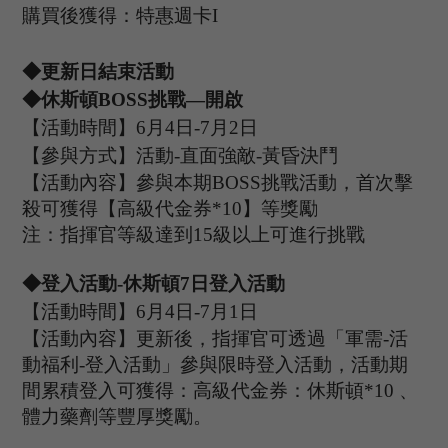
購買後獲得：特惠週卡
I
◆更新日結束活動
◆休斯頓B
OSS
挑戰
—開啟
【活動時間】
6
月
4
日
-7
月
2
日
【參與方式】
活動
-
直面強敵
-
黃昏決鬥
【活動內容】參與本期
B
OSS
挑戰活動，首次擊
殺可獲得【
高級代金券
*
10
】等獎勵
注：指揮官等級達到
15
級以上可進行挑戰
◆登入活動
-休斯頓
7
日登入活動
【活動時間】
6
月
4
日
-7
月
1
日
【活動內容】
更新後，指揮官可透過「軍需
-活
動福利-登入活動
」
參與限時登入活動，活動期
間
累積
登入可獲得：高級代金券：
休斯頓
*10 、
體力藥劑等豐厚獎勵
。