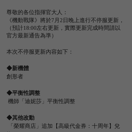
尊敬的各位指揮官大人：
《機動戰隊》將於
7
月
2日晚上進行不停服更新，
（預計1
8
:
00
左右更新，實際更新完成時間請以
官方最新通告為準）
本次不停服更新內容如下：
◆新
機體
創形者
◆平衡性調整
機師「迪妮莎」平衡性調整
◆其他改動
「
榮耀商店
」
追加
【高級代金券：
十周年】兌