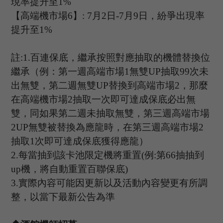
現率提升至
1%
【高端機市場
6
】
: 7
月
2
日
-7
月
9
日，紛爭出現率
提升至
1%
註
:1.
百連保底，繼承按照對應抽取的機體替換位
繼承（例：第一週高端市場
1
無雙
UP
抽取
99
次未
出無雙，第二週無雙
UP
替換到高端市場
2
，那麼
在高端機市場
2
抽取一次即可達成保底必出無
雙，同如果第二週未抽取無雙，第三週高端市場
2UP
無雙被替換為應龍時，在第三週高端市場
2
抽取
1
次即可達成保底獲得應龍）
2.
每當抽到該卡池限定機將重置
(
例
:
第
66
抽抽到
up
機，將自動重置百聯保底
)
3.
實際內容可能因更新以及活動內容變更有所調
整，以當下最新公告為準