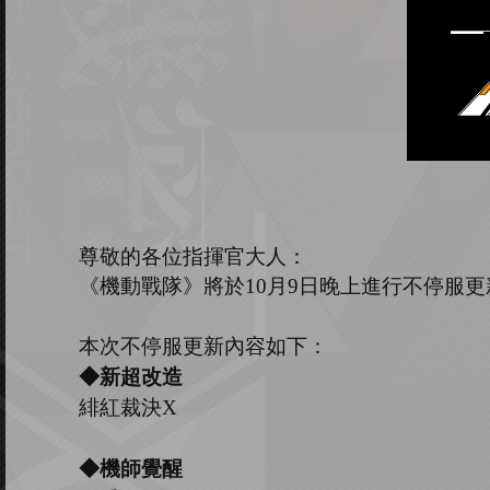
尊敬的各位指揮官大人：
《機動戰隊》將於
10
月
9
日晚上進行不停服更
本次不停服更新內容如下：
◆新超改造
緋紅裁決
X
◆
機師覺醒