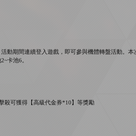
，活動期間連續登入遊戲，即可參與機體轉盤活動。本
池
2
~
卡池
6。
擊殺可獲得【高級代金券
*
10
】等獎勵