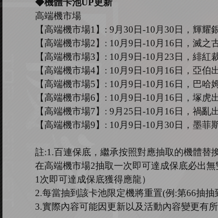
◆機體卡池U
P
更新
高端機市場
【高端機市場
1
】
: 9
月
30
日
-10
月
30
日，輝耀
【高端機市場
2
】
:
10
月
9
日
-10
月
16
日，滅之
【高端機市場
3
】
:
10
月
9
日
-10
月
23
日，
緋紅
【高端機市場
4
】
:
10
月
9
日
-10
月
16
日，
亞伯
【高端機市場
5
】
:
10
月
9
日
-10
月
16
日，
巴哈
【高端機市場
6
】
: 10
月
9
日
-10
月
16
日，塚虎
【高端機市場
7
】
: 9
月
25
日
-10
月
16
日，禍亂
【高端機市場
9
】
: 10
月
9
日
-10
月
30
日，
墨菲
註
:1.
百連保底，繼承按照對應抽取的機體替
在高端機市場
2
抽取一次即可達成保底必出無
1
次即可達成保底獲得應龍）
2.
每當抽到該卡池限定機將重置
(
例
:
第
66
抽抽
3.
實際內容可能因更新以及活動內容變更有所