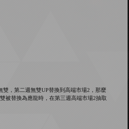
無雙，第二週無雙
UP
替換到高端市場
2
，那麼
雙被替換為應龍時，在第三週高端市場
2
抽取