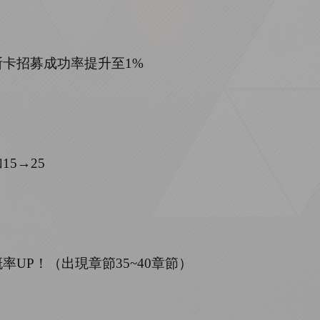
斯卡招募成功率提升至
1%
加
15→25
概率
UP
！（出現章節
35~40章節）