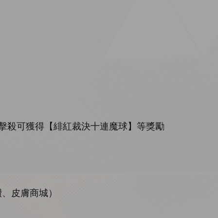
擊殺可獲得【緋紅裁決十連魔球】等獎勵
鑽、皮膚商城）