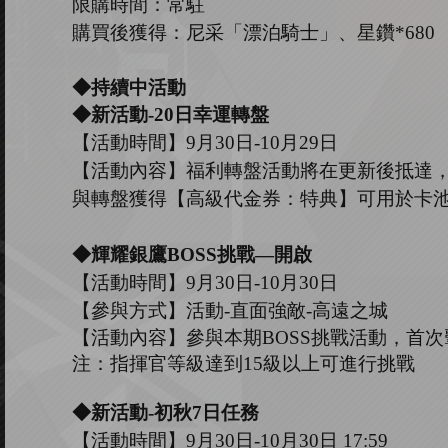
限購時間：常駐
購買後獲得：尼采「漂泊騎士」、星鑽
*680
◆持續中活動
◆新活動
-2
0
日幸運轉盤
【活動時間】
9
月
30
日
-10
月
29
日
【活動內容】福利轉盤活動將在更新後抵達
與轉盤獲得【高級代金券：
特典】可用於卡
◆
輝耀銀鷹
B
OSS
挑戰
—開啟
【活動時間】
9
月
30
日
-10
月
30
日
【參與方式】
活動
-
直面強敵
-高遠之城
【活動內容】參與本期
B
OSS
挑戰活動，首次
注：指揮官等級達到
15
級以上可進行挑戰
◆新活動
-初秋7日任務
【活動時間】
9
月
30
日
-10
月
30
日
17
:
59