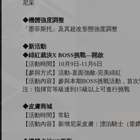
尼采
◆
機體強度調整
「墨菲斯托」及其超改形態強度調整
◆
新活動
◆
緋紅裁決
X
B
OSS
挑戰
—開啟
【活動時間】
10
月
9
日
-11
月
6
日
【參與方式】
活動
-
直面強敵
-完美緋紅
【活動內容】參與本期
B
OSS
挑戰活動，首次
注：指揮官等級達到
15
級以上可進行挑戰
◆皮膚商城
【活動時間】常駐
【活動內容】新增尼采皮膚：漂泊騎士（星