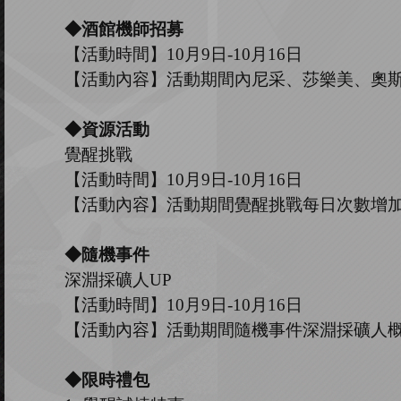
◆酒館機師招募
【活動時間】
10
月
9
日
-10
月
16
日
【活動內容】活動期間內尼采、莎樂美、奧
◆資源活動
覺醒挑戰
【活動時間】
10
月
9
日
-10
月
16
日
【活動內容】活動期間覺醒挑戰每日次數增
◆隨機事件
深淵採礦人
UP
【活動時間】
10
月
9
日
-10
月
16
日
【活動內容】活動期間隨機事件深淵採礦人
◆限時禮包