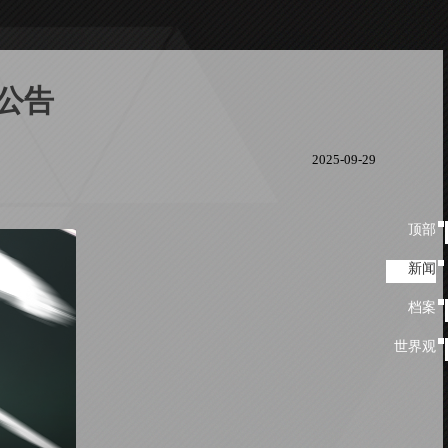
公告
2025-09-29
顶部
顶
部
新闻
新闻
档案
档
案
世界观
世
界
观