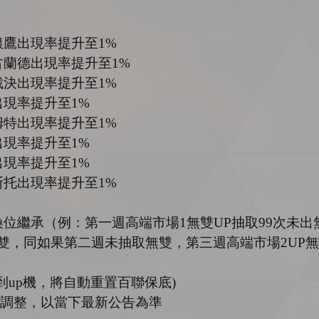
銀鷹出現率提升至
1%
古蘭德出現率提升至
1%
裁決
出現率提升至
1%
出現率提升至
1%
姆特
出現率提升至
1%
出現率提升至
1%
出現率提升至
1%
斯托
出現率提升至
1%
換位繼承（例：第一週高端市場
1
無雙
UP
抽取
99
次未出
雙，同如果第二週未抽取無雙，第三週高端市場
2UP
無
到
up
機，將自動重置百聯保底
)
調整，以當下最新公告為準