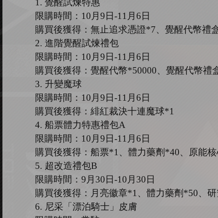
1.
覺醒試煉特惠
限購時間：
10
月
9
日
-11
月
6
日
購買後獲得：無止追求憑證
*7、覺醒代幣禮盒
2
.
進階覺醒試煉禮包
限購時間：
10
月
9
日
-11
月
6
日
購買後獲得：覺醒代幣
*50000、覺醒代幣禮盒
3
.
升變魔球
限購時間：
10
月
9
日
-11
月
6
日
購買後獲得：緋紅裁決十連魔球
*1
4
.
船票體力特惠禮包
A
限購時間：
10
月
9
日
-11
月
6
日
購買後獲得：船票
*1、體力藥劑*40、原能核心
5.
超改造禮包
B
限購時間：
9
月
30
日
-10
月
30
日
購買後獲得：月亮徽章
*1、體力藥劑*50、研
6.
尼采「漂泊騎士」皮膚