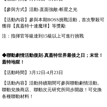
【參與方式】
活動
-
直面強敵
-
斬星之光
【活動內容】參與本期
B
OSS
挑戰活動，首次擊殺可
獲得【真蓋特十連魔球】等獎勵
注：指揮官等級達到
15
級以上可進行挑戰
◆聯動劇情活動復刻
-
真蓋特世界最後之日
；末世！
蓋特地獄！
【活動時間】
3
月
12
日
-4
月
23
日
【活動內容】活動持續期間可參與聯動劇情活動。
聯動兌換商店、聯動次元研究所同步開啟！可兌換
各種聯動材料！