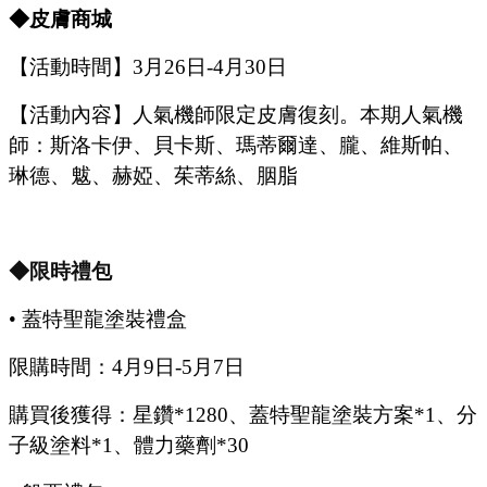
◆皮膚商城
【活動時間】
3
月
26
日
-4
月
30
日
【活動內容】
人氣機師限定皮膚復刻。本期人氣機
師：斯洛卡伊、貝卡斯、瑪蒂爾達、朧、維斯帕、
琳德、魃、赫婭、茱蒂絲、胭脂
◆限時禮包
•
蓋特聖龍塗裝禮盒
限購時間：
4
月
9
日
-5
月
7
日
購買後獲得：星鑽
*1280、蓋特聖龍塗裝方案*1、分
子級塗料*1、體力藥劑*30