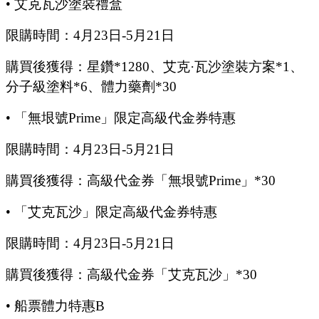
•
艾克瓦沙塗裝禮盒
限購時間：
4
月
23
日
-5
月
21
日
購買後獲得：星鑽
*1280、艾克·瓦沙塗裝方案*1、
分子級塗料*6、體力藥劑*30
•
「無垠號
Prime」限定高級代金券特惠
限購時間：
4
月
23
日
-5
月
21
日
購買後獲得：高級代金券「無垠號
Prime」*30
•
「艾克瓦沙」限定高級代金券特惠
限購時間：
4
月
23
日
-5
月
21
日
購買後獲得：高級代金券「艾克瓦沙」
*30
•
船票體力特惠
B