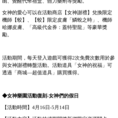
函、覺醒代幣禮盒、體力藥劑等獎勵。
女神的愛心可以在活動商店【女神謝禮】兌換限定
機師【蛟】、【蛟】限定皮膚
「
鱗蛻之時
」
、機師
哈娜皮膚、
「
高級代金券：蓋特聖龍
」
等豪華獎
勵。
活動期間，每天登入遊戲可獲得
2次免費次數用於參
與女神謝禮轉盤活動。活動道具
「
女神的祝福
」
可
透過
「
商城
—超值道具
」
購買獲得。
◆女神樂園活動復刻
-女神們的假日
【活動時間】
4
月
16
日
-5
月
14
日