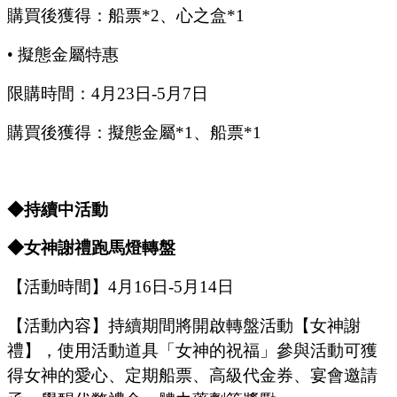
購買後獲得：船票
*2、心之盒*1
•
擬態金屬特惠
限購時間：
4
月
23
日
-5
月
7
日
購買後獲得：擬態金屬
*1、船票*1
◆持續中活動
◆
女神謝禮跑馬燈轉盤
【活動時間】
4
月
16
日
-5
月
14
日
【活動內容
】持續期間將開啟轉盤活動【女神謝
禮】，使用活動道具
「
女神的祝福
」
參與活動可獲
得女神的愛心、定期船票、高級代金券、宴會邀請