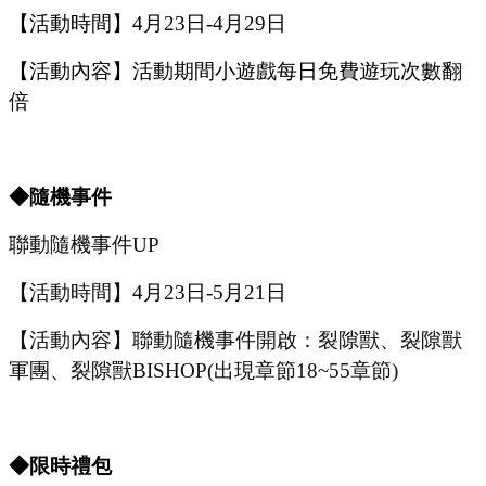
【活動時間】
4
月
23
日
-4
月
29
日
【活動內容】活動期間小遊戲每日免費遊玩次數翻
倍
◆隨機事件
聯動隨機事件
UP
【活動時間】
4
月
23
日
-5
月
21
日
【活動內容】聯動隨機事件開啟：裂隙獸、裂隙獸
軍團、裂隙獸
BISHOP(出現章節18~55章節)
◆限時禮包