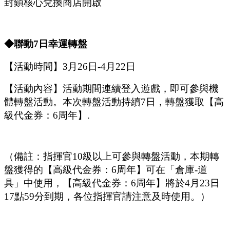
封鎖核心兌換商店開啟
◆
聯動
7
日幸運轉盤
【活動時間】
3
月
26
日
-4
月
22
日
【活動內容】活動期間連續登入遊戲，即可參與機
體轉盤活動。本次轉盤活動持續
7日，轉盤獲取【高
級代金券：6
周年
】
.
（備註：指揮官
10級以上可參與轉盤活動，本期轉
盤獲得的【高級代金券：6
周年
】可在
「
倉庫
-道
具
」
中使用，【高級代金券：
6
周年
】將於
4月
2
3
日
17點59分到期，各位指揮官請注意及時使用。）