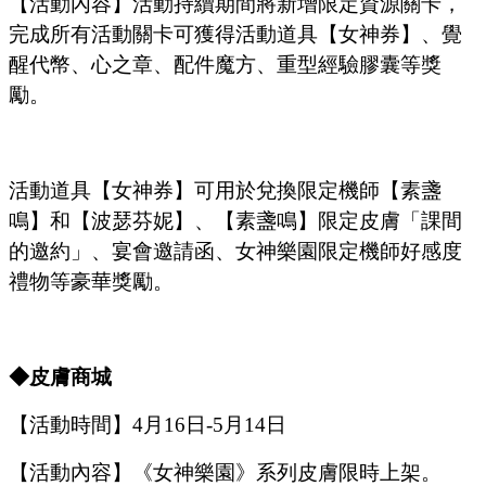
【活動內容】活動持續期間將新增限定資源關卡，
完成所有活動關卡可獲得活動道具【女神券】、覺
醒代幣、心之章、配件魔方、重型經驗膠囊等獎
勵。
活動道具【女神券】可用於兌換限定機師【素盞
鳴】和【波瑟芬妮】、【素盞鳴】限定皮膚「課間
的邀約」、宴會邀請函、女神樂園限定機師好感度
禮物等豪華獎勵。
◆皮膚商城
【活動時間】
4
月
16
日
-5
月
14
日
【活動內容】
《女神樂園》系列皮膚限時上架。