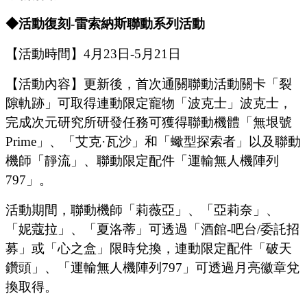
◆活動復刻
-雷索納斯聯動系列活動
【活動時間】
4
月
23
日
-5
月
21
日
【活動內容】
更新後，首次通關聯動活動關卡
「裂
隙軌跡」
可取得連動限定寵物
「
波克士
」
波克士，
完成次元研究所研發任務可獲得聯動機體
「
無垠號
Prime
」
、
「
艾克
·瓦沙
」
和
「
蠍型探索者
」
以及聯動
機師
「
靜流
」
、聯動限定配件
「
運輸無人機陣列
797
」
。
活動期間，聯動機師
「
莉薇亞
」
、
「
亞莉奈
」、
「
妮蔻拉
」、「夏洛蒂」
可透過「酒館
-吧台/委託招
募」或「心之盒」限時兌換，連動限定配件
「
破天
鑽頭
」、「
運輸無人機陣列
797
」
可透過月亮徽章兌
換取得。