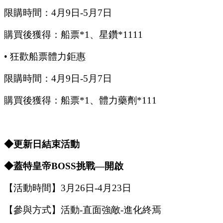
限購時間：
4
月
9
日
-5
月
7
日
購買後獲得：船票
*1、星鑽*1111
•
狂歡船票體力鉅惠
限購時間：
4
月
9
日
-5
月
7
日
購買後獲得：船票
*1、體力藥劑*111
◆更新日結束活動
◆蓋特皇帝
B
OSS
挑戰
—開啟
【活動時間】
3
月
26
日
-4
月
23
日
【參與方式】
活動
-
直面強敵
-
進化終焉