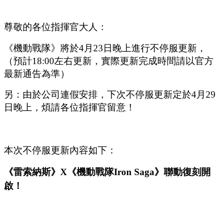
尊敬的各位指揮官大人：
《機動戰隊》將於
4
月
23
日晚上進行不停服更新，
（預計
1
8
:
00
左右更新，實際更新完成時間請以官方
最新通告為準）
另：由於公司連假安排，下次不停服更新定於
4月2
9
日晚上，煩請各位指揮官留意！
本次不停服更新內容如下：
《雷索納斯》
X《機動戰隊Iron Saga》聯動復刻開
啟！