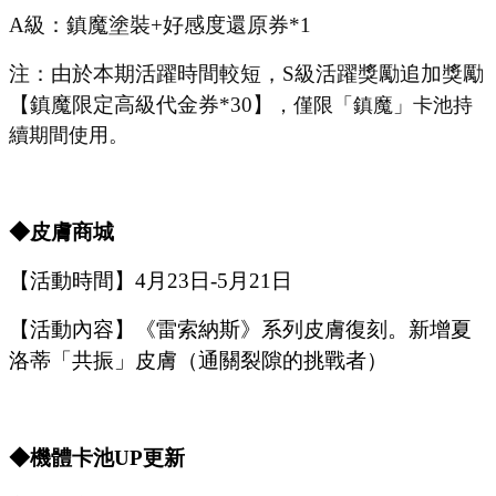
A級：鎮魔塗裝+好感度還原券*1
注：由於本期活躍時間較短，
S
級活躍獎勵追加獎勵
【鎮魔限定高級代金券
*
30
】
，僅限「鎮魔」卡池持
續期間使用。
◆皮膚商城
【活動時間】
4
月
23
日
-5
月
21
日
【活動內容】
《雷索納斯》系列皮膚復刻。新增夏
洛蒂「共振」皮膚（通關裂隙的挑戰者）
◆機體卡池U
P
更新