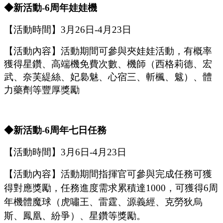
◆新活動-
6
周年娃娃機
【活動時間】
3
月
26
日
-
4
月
23
日
【活動內容】活動期間可參與夾娃娃活動，有概率
獲得星鑽、高端機免費次數、機師（西格莉德、宏
武、奈芙緹絲、妃裊魅、心宿三、斬楓、魃）、體
力藥劑等豐厚獎勵
◆新活動
-
6
周年七日任務
【活動時間】
3
月
6
日
-4
月
2
3
日
【活動內容】活動期間指揮官可參與完成任務可獲
得對應獎勵，任務進度需求累積達
1000，可獲得
6周
年
機體魔球
（虎嘯王、雷霆、源義經、克勞狄烏
斯、鳳凰、紛爭）
、星鑽等獎勵。