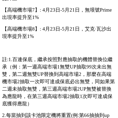
【高端機市場
7
】
: 4
月
23
日
-5
月
21
日，無垠號
Prime
出現率提升至
1%
【高端機市場
8
】
: 4
月
23
日
-5
月
21
日，艾克
·瓦沙出
現率提升至
1%
註
:1.
百連保底，繼承按照對應抽取的機體替換位繼
承（例：第一週高端市場
1
無雙
UP
抽取
99
次未出無
雙，第二週無雙
UP
替換到高端市場
2
，那麼在高端
機市場
2
抽取一次即可達成保底必出無雙，同如果第
二週未抽取無雙，第三週高端市場
2UP
無雙被替換
為應龍時，在第三週高端市場
2
抽取
1
次即可達成保
底獲得應龍）
2.
每當抽到該卡池限定機將重置
(
例
:
第
66
抽抽到
up