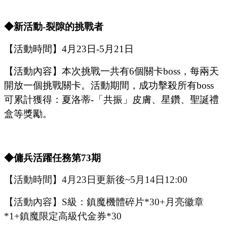
◆
新
活動
-
裂隙的挑戰者
【活動時間】
4
月
23
日
-5
月
21
日
【活動內容
】
本次挑戰一共有
6個關卡boss，每兩天
開放一個挑戰關卡。活動期間，成功擊殺所有boss
可累計獲得：夏洛蒂-「共振」皮膚、星鑽、聖誕禮
盒等獎勵。
◆傭兵活躍任務第
73
期
【活動時間】
4
月
23
日更新後
~
5
月
14
日
12:00
【活動內容】
S級：鎮魔機體碎片*30+月亮徽章
*1
+
鎮魔限定高級代金券
*
30