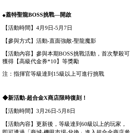
蓋特聖龍
B
OSS
挑戰
—開啟
◆
【活動時間】
4
月
9
日
-5
月
7
日
【參與方式】
活動
-
直面強敵
-
聖龍魔影
【活動內容】參與本期
B
OSS
挑戰活動，首次擊殺可
獲得【
高級代金券
*
10
】等獎勵
注：指揮官等級達到
15
級以上可進行挑戰
◆新活動
-超合金X商店限時復刻！
【活動時間】
3
月
2
6
日
-5
月
8
日
【活動內容】更新後，等級達到
60級以上的玩家，
即可透過「商城-機甲市場-兌換」進入超合金商店參