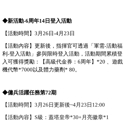
◆新活動
-
6
周年
14
日登入活動
【活動時間】
3
月
26
日
-
4
月
23
日
【活動內容】更新後，指揮官可透過「軍需
-活動福
利-登入活動」參與限時登入活動，活動期間累積登
入可獲得獎勵：【高級代金券：
6周年
】
*20 、遊戲
機代幣*7000以及體力藥劑* 80。
◆傭兵活躍任務第
72
期
【活動時間】
3
月
26
日更新後
~
4
月
23
日
12:00
【活動內容】
S級：蓋塔皇帝*30+月亮徽章*1