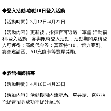
◆登入活動
-聯動1
0
日登入活動
【活動時間】
3
月
12
日
-4
月
2
2
日
【活動內容】
更新後，指揮官可透過「軍需
-活動福
利-登入活動
」
參與限時登入活動，活動期間
累積
登
入可獲得：高級代金券：
真蓋特
*10 、
體力藥劑、
宴會邀請函、
A
U
充能卡等豐厚獎勵
。
◆酒館機師招募
【活動時間】
4
月
16
日
-4
月
23
日
【活動內容】活動期間內流龍馬、車弁慶、奈亞拉
托提普招募成功率提升至
1%