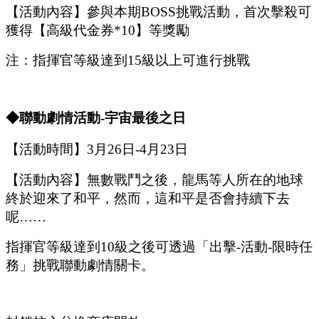
【活動內容】參與本期
B
OSS
挑戰活動，首次擊殺可
獲得【高級代金券
*
10
】等獎勵
注：指揮官等級達到
15
級以上可進行挑戰
◆聯動
劇情
活動
-宇宙最後之日
【活動時間】
3
月
26
日
-4
月
23
日
【活動內容】無數戰鬥之後，龍馬等人所在的地球
終於迎來了和平，然而，這和平是否會持續下去
呢
……
指揮官等級達到
10級之後可
透過「
出擊
-
活動
-
限時任
務
」
挑戰聯動劇情關卡。