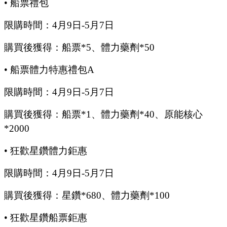
•
船票禮包
限購時間：
4
月
9
日
-5
月
7
日
購買後獲得：船票
*5、體力藥劑*50
•
船票體力特惠禮包
A
限購時間：
4
月
9
日
-5
月
7
日
購買後獲得：船票
*1、體力藥劑*40、原能核心
*2000
•
狂歡星鑽體力鉅惠
限購時間：
4
月
9
日
-5
月
7
日
購買後獲得：星鑽
*680、體力藥劑*100
•
狂歡星鑽船票鉅惠