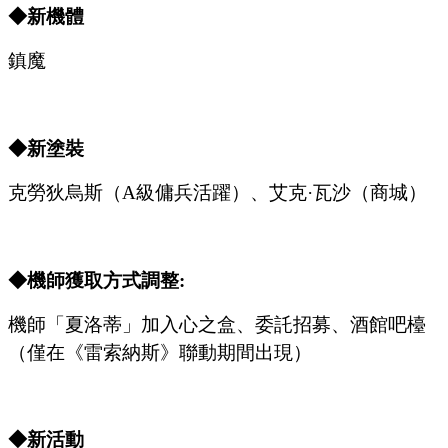
◆新機體
鎮魔
◆新塗裝
克勞狄烏斯（
A級傭兵活躍）、艾克·瓦沙（商城）
◆
機師獲取方式調整
:
機師「
夏洛蒂
」加入心之盒、委託招募
、
酒館吧檯
（
僅在《雷索納斯》聯動期間
出現）
◆
新
活動