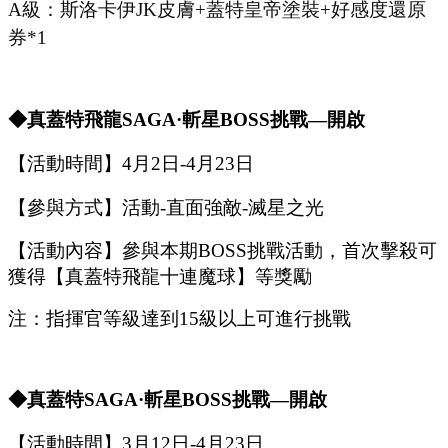
A級：斯洛卡伊J
K
皮膚
+蓋特皇帝塗裝+好感度還原
券*1
◆
真蓋特飛龍
SAGA·斬星
B
OSS
挑戰
—開啟
【活動時間】
4
月
2
日
-4
月
23
日
【參與方式】
活動
-
直面強敵
-
滅星之光
【活動內容】參與本期
B
OSS
挑戰活動，首次擊殺可
獲得【
真蓋特飛龍十連魔球
】等獎勵
注：指揮官等級達到
15
級以上可進行挑戰
◆
真蓋特
SAGA·斬星
B
OSS
挑戰
—開啟
【活動時間】
3
月
12
日
-4
月
23
日