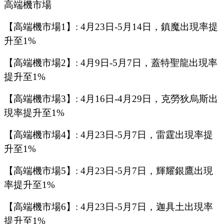
高端機市場
【高端機市場
1
】
:
4
月
23
日
-5
月
14
日，鎮魔出現率提
升至
1%
【高端機市場
2
】
:
4
月
9
日
-5
月
7
日，
蓋特聖龍
出現率
提升至
1%
【高端機市場
3
】
:
4
月
16
日
-4
月
29
日
，
克勞狄烏斯
出
現率提升至
1%
【高端機市場
4
】
:
4
月
23
日
-5
月
7
日，
雷霆
出現率提
升至
1%
【高端機市場
5
】
:
4
月
23
日
-5
月
7
日，輝耀銀鷹出現
率提升至
1%
【高端機市場
6
】
: 4
月
23
日
-5
月
7
日，迦具土出現率
提升至
1%