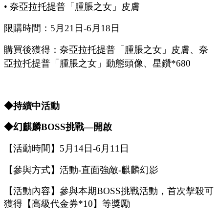
•
奈亞拉托提普「腫脹之女」皮膚
限購時間：
5月21日-6月18日
購買後獲得：奈亞拉托提普「腫脹之女」皮膚、奈
亞拉托提普「腫脹之女」動態頭像、星鑽
*680
◆持續中活動
◆幻麒麟B
OSS
挑戰
—開啟
【活動時間】
5
月
14
日
-6
月
11
日
【參與方式】
活動
-
直面強敵
-
麒麟幻影
【活動內容】參與本期
B
OSS
挑戰活動，首次擊殺可
獲得【
高級代金券
*
10
】等獎勵