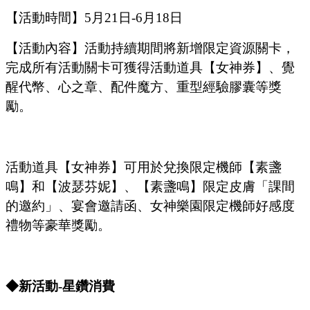
【活動時間】
5
月
21
日
-6
月
18
日
【活動內容】活動持續期間將新增限定資源關卡，
完成所有活動關卡可獲得活動道具【女神券】、覺
醒代幣、心之章、配件魔方、重型經驗膠囊等獎
勵。
活動道具【女神券】可用於兌換限定機師【素盞
鳴】和【波瑟芬妮】、【素盞鳴】限定皮膚「課間
的邀約」、宴會邀請函、女神樂園限定機師好感度
禮物等豪華獎勵。
◆新活動-星鑽消費