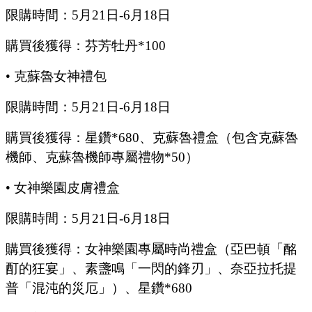
限購時間：
5
月
21
日
-6
月
18
日
購買後獲得：芬芳牡丹
*100
•
克蘇魯女神禮包
限購時間：
5月21日-6月18日
購買後獲得：星鑽
*680、克蘇魯禮盒（包含克蘇魯
機師、克蘇魯機師專屬禮物*50）
•
女神樂園皮膚禮盒
限購時間：
5月21日-6月18日
購買後獲得：女神樂園專屬時尚禮盒（亞巴頓「酩
酊的狂宴」、素盞鳴「一閃的鋒刃」、奈亞拉托提
普「混沌的災厄」）、星鑽
*680