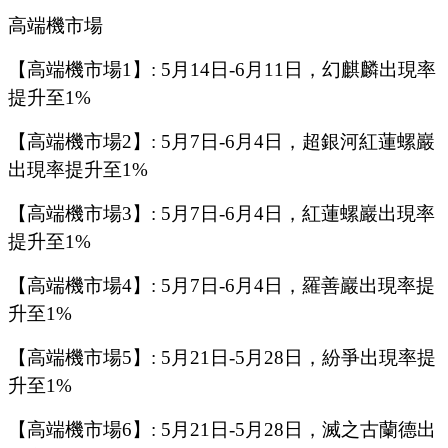
高端機市場
【高端機市場
1
】
:
5
月
14
日
-6
月
11
日，幻麒麟出現率
提升至
1%
【高端機市場
2
】
:
5
月
7
日
-6
月
4
日，
超銀河紅蓮螺巖
出現率提升至
1%
【高端機市場
3
】
:
5
月
7
日
-6
月
4
日，
紅蓮螺巖
出現率
提升至
1%
【高端機市場
4
】
:
5
月
7
日
-6
月
4
日，
羅善巖
出現率提
升至
1%
【高端機市場
5
】
:
5
月
21
日
-5
月
28
日，紛爭出現率提
升至
1%
【高端機市場
6
】
: 5
月
21
日
-5
月
28
日，滅之古蘭德出