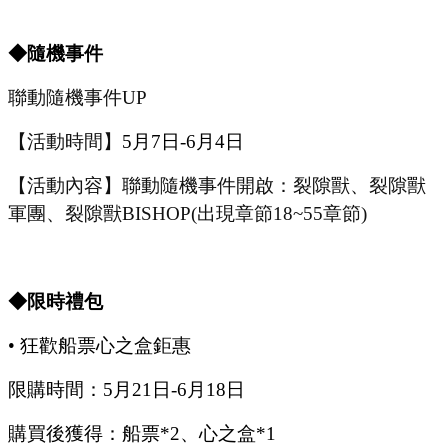
◆隨機事件
聯動隨機事件
UP
【活動時間】
5
月
7
日
-6
月
4
日
【活動內容】聯動隨機事件開啟：裂隙獸、裂隙獸
軍團、裂隙獸
BISHOP(出現章節18~55章節)
◆限時禮包
•
狂歡船票心之盒鉅惠
限購時間：
5
月
21
日
-6
月
18
日
購買後獲得：船票
*2、心之盒*1