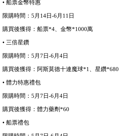
•
船票金幣特惠
限購時間：
5
月
14
日
-6
月
11
日
購買後獲得：船票
*4、金幣*1000萬
•
三倍星鑽
限購時間：
5
月
7
日
-6
月
4
日
購買後獲得：阿斯莫德十連魔球
*1、星鑽*680
•
體力特惠禮包
限購時間：
5
月
7
日
-6
月
4
日
購買後獲得：體力藥劑
*60
•
船票禮包
限購時間：
5
月
7
日
-6
月
4
日