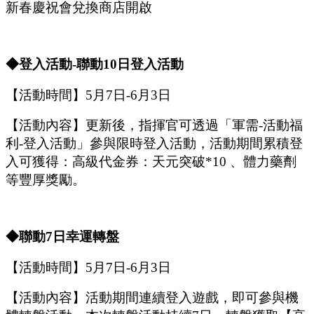
新春慶祝會
兌換商店開啟
◆登入活動
-聯動1
0
日登入活動
【活動時間】
5
月
7
日
-6
月
3
日
【活動內容】
更新後，指揮官可透過「軍需
-活動福
利-登入活動
」
參與限時登入活動，活動期間
累積
登
入可獲得：高級代金券：
天元突破
*10 、
體力藥劑
等豐厚獎勵
。
◆
聯動
7
日幸運轉盤
【活動時間】
5
月
7
日
-6
月
3
日
【活動內容】活動期間連續登入遊戲，即可參與機