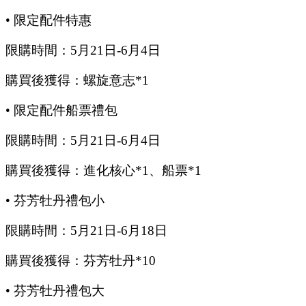
•
限定配件特惠
限購時間：
5
月
21
日
-6
月
4
日
購買後獲得：螺旋意志
*1
•
限定配件船票禮包
限購時間：
5
月
21
日
-6
月
4
日
購買後獲得：進化核心
*1、船票*1
•
芬芳牡丹禮包小
限購時間：
5
月
21
日
-6
月
18
日
購買後獲得：芬芳牡丹
*10
•
芬芳牡丹禮包大