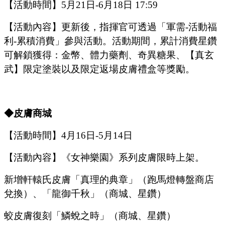
【活動時間】
5
月
21
日
-6
月
18
日
17:59
【活動內容】更新後，指揮官可透過「軍需
-活動福
利-累積消費」參與活動。活動期間，累計消費星鑽
可解鎖獲得：金幣、體力藥劑、奇異糖果、【真玄
武】限定塗裝以及限定返場皮膚禮盒等獎勵。
◆皮膚商城
【活動時間】
4
月
16
日
-5
月
14
日
【活動內容】
《女神樂園》系列皮膚限時上架。
新增軒轅氏皮膚「真理的典章」（跑馬燈轉盤商店
兌換）、「龍御千秋」（商城、星鑽）
蛟皮膚復刻「鱗蛻之時」（商城、星鑽）