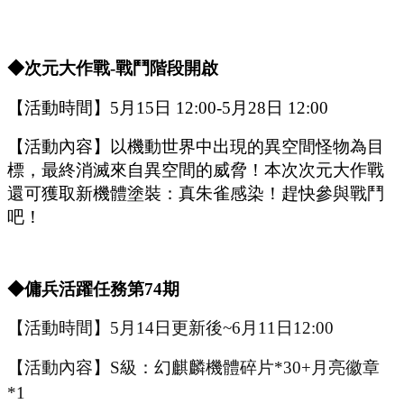
◆次元大作戰-戰鬥階段開啟
【活動時間】
5
月
15
日
12:00-5
月
28
日
12:00
【活動內容】以機動世界中出現的異空間怪物為目
標，最終消滅來自異空間的威脅！本次次元大作戰
還可獲取新機體塗裝：
真朱雀感染
！趕快參與戰鬥
吧！
◆傭兵活躍任務第
74
期
【活動時間】
5
月
14
日更新後
~
6
月
11
日
12:00
【活動內容】
S級：幻麒麟機體碎片*30+月亮徽章
*1