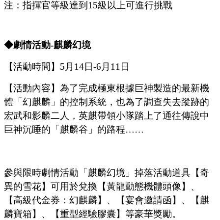
注：指揮官等級達到
15
級以上可進行挑戰
◆
劇情
活動
-麒麟幻境
【活動時間】
5
月
14
日
-6
月
11
日
【活動內容】
為了完成極東根據巨神製造的最新機
體「幻麒麟」的控制系統，也為了調查失去蹤跡的
宏武和影麟二人，英麒帶領小隊踏上了通往傳說中
巨神沉睡的「麒麟谷」的路程
……
參與限時劇情活動「麒麟幻境」掉落活動道具【奇
異的雪花】可用於兌換【黃龍動態機體頭像】、
【高級代金券：幻麒麟】、【宴會邀請函】、【麒
麟寶箱】、【重型經驗膠囊】等豪華獎勵。