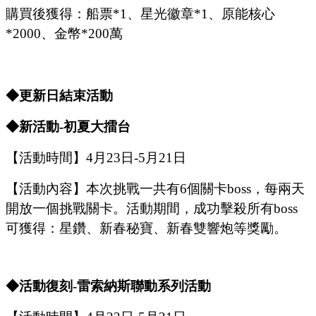
購買後獲得：船票
*1、星光徽章*1、原能核心
*2000、金幣*200萬
◆更新日結束活動
◆
新
活動
-
初夏大擂台
【活動時間】
4
月
23
日
-5
月
21
日
【活動內容
】
本次挑戰一共有
6個關卡boss，每兩天
開放一個挑戰關卡。活動期間，成功擊殺所有boss
可獲得：星鑽、新春秘寶、新春雙響炮等獎勵。
◆活動復刻
-雷索納斯聯動系列活動