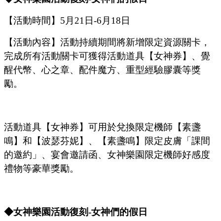
【活動時間】
5
月
21
日
-6
月
18
日
【活動內容】活動持續期間將新增限定資源關卡，
完成所有活動關卡可獲得活動道具【女神券】、覺
醒代幣、心之章、配件魔方、重型經驗膠囊等獎
勵。
活動道具【女神券】可用於兌換限定機師【素盞
鳴】和【波瑟芬妮】、【素盞鳴】限定皮膚「課間
的邀約」、宴會邀請函、女神樂園限定機師好感度
禮物等豪華獎勵。
◆女神樂園活動復刻
-女神們的假日