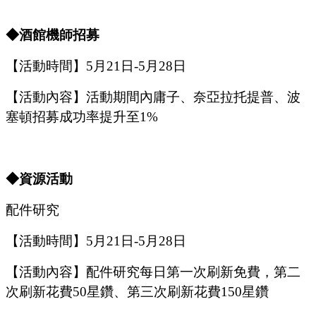
◆酒館機師招募
【活動時間】
5
月
21
日
-5
月
28
日
【活動內容】活動期間內庸子、奈亞拉托提普、波
塞頓招募成功率提升至
1%
◆資源活動
配件研究
【活動時間】
5
月
21
日
-5
月
28
日
【活動內容】配件研究每日第一次刷新免費，第二
次刷新花費
50星鑽、第三次刷新花費150星鑽