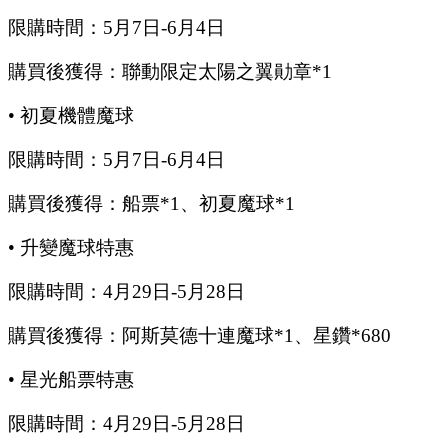
限購時間：
5
月
7
日
-6
月
4
日
購買後獲得：聯動限定太陽之翼勛章
*1
•
初夏機體魔球
限購時間：
5
月
7
日
-6
月
4
日
購買後獲得：船票
*1、初夏魔球*1
•
升變魔球特惠
限購時間：
4
月
29
日
-5
月
28
日
購買後獲得：阿斯莫德十連魔球
*1、星鑽*680
•
星光船票特惠
限購時間：
4
月
29
日
-5
月
28
日