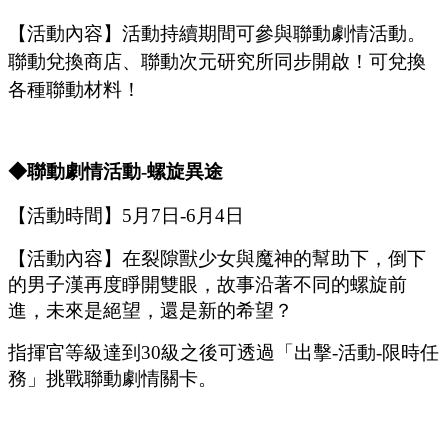
【活動內容】活動持續期間可參與聯動劇情活動。
聯動兌換商店、聯動次元研究所同步開啟！可兌換
各種聯動材料！
◆聯動
劇情
活動
-螺旋異途
【活動時間】
5
月
7
日
-6
月
4
日
【活動內容】在裂隙獸少女與魔神的幫助下，倒下
的男子漢再度睜開雙眼，故事沿著不同的螺旋前
進，未來是絕望，還是新的希望？
指揮官等級達到
30級之後可
透過「
出擊
-
活動
-
限時任
務
」
挑戰聯動劇情關卡。