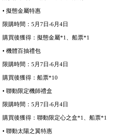
•
擬態金屬特惠
限購時間：
5
月
7
日
-6
月
4
日
購買後獲得：擬態金屬
*1、船票*1
•
機體百抽禮包
限購時間：
5
月
7
日
-6
月
4
日
購買後獲得：船票
*10
•
聯動限定機師禮盒
限購時間：
5
月
7
日
-6
月
4
日
購買後獲得：聯動限定心之盒
*1、船票*1
•
聯動太陽之翼特惠