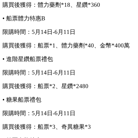
購買後獲得：體力藥劑
*18、星鑽*360
•
船票體力特惠
B
限購時間：
5
月
14
日
-6
月
11
日
購買後獲得：船票
*1、體力藥劑*40、金幣*400萬
•
進階星鑽船票禮包
限購時間：
5
月
14
日
-6
月
11
日
購買後獲得：船票
*2、星鑽*2480
•
糖果船票禮包
限購時間：
5
月
14
日
-6
月
11
日
購買後獲得：船票
*3、奇異糖果*3