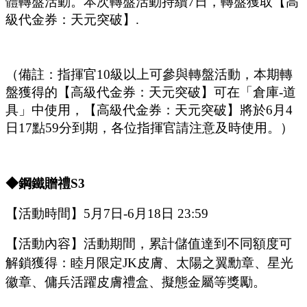
體轉盤活動。本次轉盤活動持續
7日，轉盤獲取【高
級代金券：
天元突破
】
.
（備註：指揮官
10級以上可參與轉盤活動，本期轉
盤獲得的【高級代金券：
天元突破
】可在
「
倉庫
-道
具
」
中使用，【高級代金券：
天元突破
】將於
6
月
4
日
17點59分到期，各位指揮官請注意及時使用。）
◆鋼鐵贈禮S
3
【活動時間】
5月
7
日
-6
月
18
日
23
:
59
【活動內容】活動期間，累計儲值達到不同額度可
解鎖獲得：睦月限定
J
K
皮膚、太陽之翼勳章、
星光
徽章、
傭兵活躍
皮膚禮盒、
擬態金屬
等獎勵。