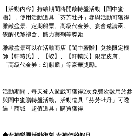
【活動內容
】持續期間將開啟轉盤活動【閨中蜜
贈】，使用活動道具
「芬芳牡丹」
參與活動可獲得
雅緻盆景、定期船票、高級代金券、宴會邀請函、
覺醒代幣禮盒、體力藥劑等獎勵。
雅緻盆景可以在活動商店【閨中蜜贈】兌換限定機
師【軒轅氏】、【蛟】、【軒轅氏】限定皮膚、
「
高級代金券：幻麒麟
」
等豪華獎勵。
活動期間，每天登入遊戲可獲得
2次免費次數用於參
與閨中蜜贈轉盤活動。活動道具
「芬芳牡丹」
可透
過
「
商城
—超值道具
」
購買獲得。
◆女神樂園活動復刻
-女神們的假日