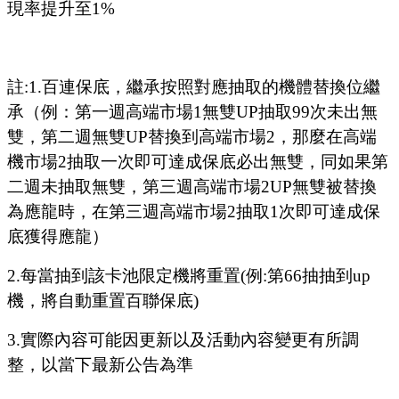
現率提升至
1%
註
:1.
百連保底，繼承按照對應抽取的機體替換位繼
承（例：第一週高端市場
1
無雙
UP
抽取
99
次未出無
雙，第二週無雙
UP
替換到高端市場
2
，那麼在高端
機市場
2
抽取一次即可達成保底必出無雙，同如果第
二週未抽取無雙，第三週高端市場
2UP
無雙被替換
為應龍時，在第三週高端市場
2
抽取
1
次即可達成保
底獲得應龍）
2.
每當抽到該卡池限定機將重置
(
例
:
第
66
抽抽到
up
機，將自動重置百聯保底
)
3.
實際內容可能因更新以及活動內容變更有所調
整，以當下最新公告為準