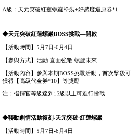
A級：
天元突破紅蓮螺巖
塗裝
+好感度還原券*1
◆天元突破紅蓮螺巖B
OSS
挑戰
—開啟
【活動時間】
5
月
7
日
-6
月
4
日
【參與方式】
活動
-
直面強敵
-
螺旋未來
【活動內容】參與本期
B
OSS
挑戰活動，首次擊殺可
獲得【
高級代金券
*
10
】等獎勵
注：指揮官等級達到
15
級以上可進行挑戰
◆聯動劇情活動復刻
-
天元突破
·紅蓮螺巖
【活動時間】
5
月
7
日
-6
月
4
日