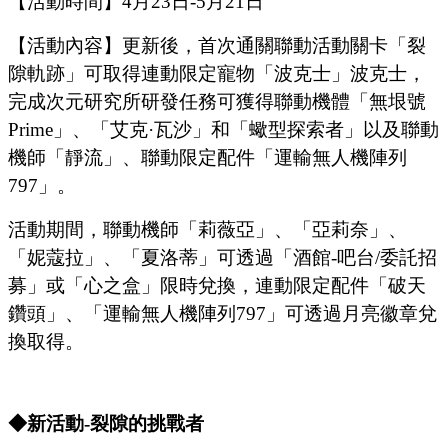
【活動時間】
4
月
23
日
-5
月
21
日
【活動內容】
更新後，首次通關聯動活動關卡
「裂
隙軌跡」
可取得連動限定寵物
「
波克士
」
波克士，
完成次元研究所研發任務可獲得聯動機體
「
無垠號
Prime
」
、
「
艾克
·瓦沙
」
和
「
蠍型探索者
」
以及聯動
機師
「
靜流
」
、聯動限定配件
「
運輸無人機陣列
797
」
。
活動期間，聯動機師
「
莉薇亞
」
、
「
亞莉奈
」、
「
妮蔻拉
」、「夏洛蒂」
可透過「酒館
-吧台/委託招
募」或「心之盒」限時兌換，連動限定配件
「
破天
鑽頭
」、「
運輸無人機陣列
797
」
可透過月亮徽章兌
換取得。
◆
新
活動
-
裂隙的挑戰者