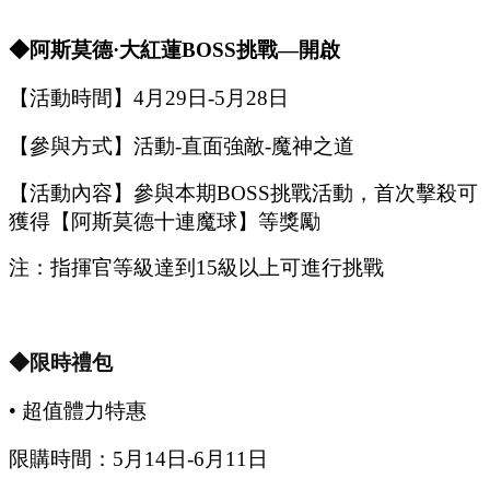
◆阿斯莫德·大紅蓮B
OSS
挑戰
—開啟
【活動時間】
4
月
29
日
-5
月
28
日
【參與方式】
活動
-
直面強敵
-
魔神之道
【活動內容】參與本期
B
OSS
挑戰活動，首次擊殺可
獲得【
阿斯莫德十連魔球
】等獎勵
注：指揮官等級達到
15
級以上可進行挑戰
◆限時禮包
•
超值體力特惠
限購時間：
5
月
14
日
-6
月
11
日