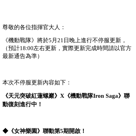
尊敬的各位指揮官大人：
《機動戰隊》將於
5
月
21
日晚上進行不停服更新，
（預計
1
8
:
00
左右更新，實際更新完成時間請以官方
最新通告為準）
本次不停服更新內容如下：
《天元突破紅蓮螺巖》
X《機動戰隊Iron Saga》聯
動復刻
進行中
！
◆《
女神樂園》聯動
第
5
期開啟！