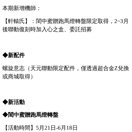
本期新增機師：
【軒轅氏】：閨中蜜贈跑馬燈轉盤限定取得，
2
~3
月
後聯動復刻時加入心之盒、委託招募
◆
新配件
螺旋意志（天元聯動限定配件，僅透過超合金
Z兌換
或商城取得）
◆
新
活動
◆
閨中蜜贈跑馬燈轉盤
【活動時間】
5
月
21
日
-6
月
18
日