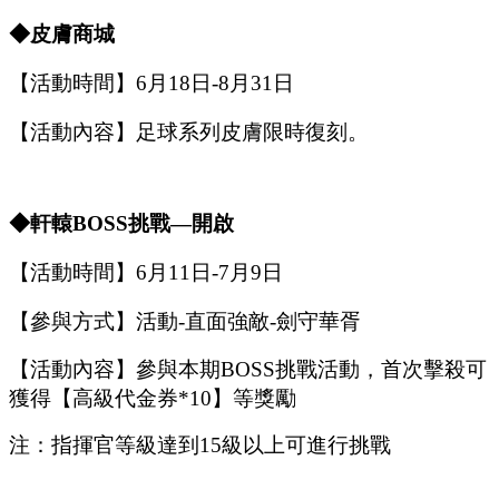
◆皮膚商城
【活動時間】
6
月
18
日
-8
月
31
日
【活動內容】
足球系列皮膚限時復刻。
◆軒轅B
OSS
挑戰
—開啟
【活動時間】
6
月
11
日
-7
月
9
日
【參與方式】
活動
-
直面強敵
-
劍守華胥
【活動內容】參與本期
B
OSS
挑戰活動，首次擊殺可
獲得【
高級代金券
*
10
】等獎勵
注：指揮官等級達到
15
級以上可進行挑戰