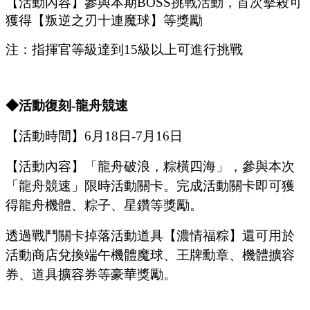
【活動內容】參與本期
B
OSS
挑戰活動，首次擊殺可
獲得【
叛逆之刃十連魔球
】等獎勵
注：指揮官等級達到
15
級以上可進行挑戰
◆活動復刻
-龍舟競速
【活動時間】
6
月
18
日
-7
月
16
日
【活動內容】
「
龍舟破浪，粽橫四海
」
，參與本次
「
龍舟競速
」
限時活動關卡。完成活動關卡即可獲
得龍舟機體、粽子、星鑽等獎勵。
透過戰鬥關卡掉落活動道具【濃情福粽】還可用於
活動商店兌換端午機體魔球、王牌勳章、機體擴容
券、道具擴容券等豪華獎勵。