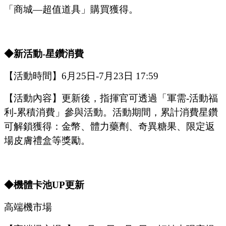
「
商城
—超值道具
」
購買獲得。
◆新活動-星鑽消費
【活動時間】
6
月
25
日
-7
月
23
日
17:59
【活動內容】更新後，指揮官可透過「軍需
-活動福
利-累積消費」參與活動。活動期間，累計消費星鑽
可解鎖獲得：金幣、體力藥劑、奇異糖果、限定返
場皮膚禮盒等獎勵。
◆機體卡池U
P
更新
高端機市場