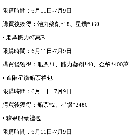
限購時間：
6
月
11
日
-7
月
9
日
購買後獲得：體力藥劑
*18、星鑽*360
•
船票體力特惠
B
限購時間：
6
月
11
日
-7
月
9
日
購買後獲得：船票
*1、體力藥劑*40、金幣*400萬
•
進階星鑽船票禮包
限購時間：
6
月
11
日
-7
月
9
日
購買後獲得：船票
*2、星鑽*2480
•
糖果船票禮包
限購時間：
6
月
11
日
-7
月
9
日