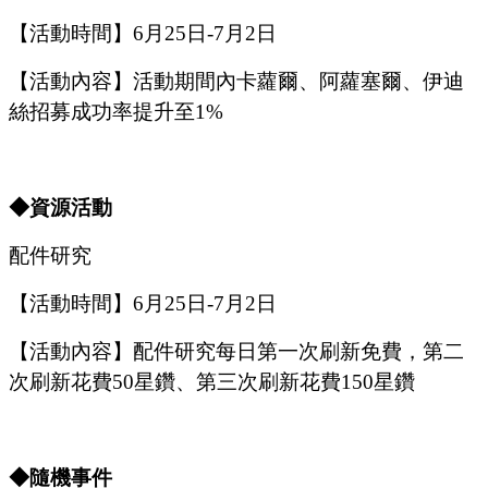
【活動時間】
6
月
25
日
-7
月
2
日
【活動內容】活動期間內卡蘿爾
、阿蘿塞爾、伊迪
絲
招募成功率提升至
1%
◆資源活動
配件研究
【活動時間】
6
月
25
日
-7
月
2
日
【活動內容】配件研究每日第一次刷新免費，第二
次刷新花費
50星鑽、第三次刷新花費150星鑽
◆隨機事件