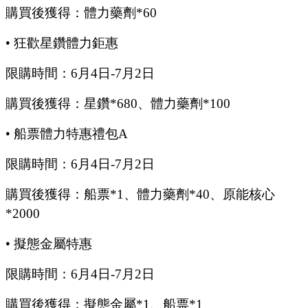
購買後獲得：體力藥劑
*60
•
狂歡星鑽體力鉅惠
限購時間：
6
月
4
日
-7
月
2
日
購買後獲得：星鑽
*680、體力藥劑*100
•
船票體力特惠禮包
A
限購時間：
6
月
4
日
-7
月
2
日
購買後獲得：船票
*1、體力藥劑*40、原能核心
*2000
•
擬態金屬特惠
限購時間：
6
月
4
日
-7
月
2
日
購買後獲得：擬態金屬
*1、船票*1