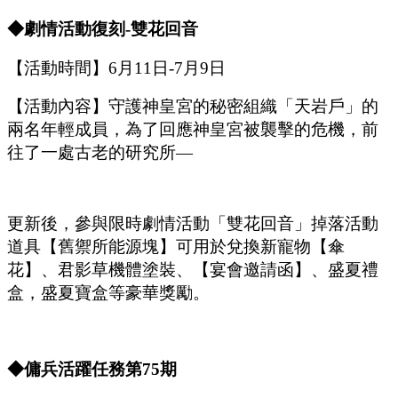
◆
劇情
活動復刻
-雙花回音
【活動時間】
6
月
11
日
-7
月
9
日
【活動內容】守護神皇宮的秘密組織「天岩戶」的
兩名年輕成員，為了回應神皇宮被襲擊的危機，前
往了一處古老的研究所
—
更新後，參與限時劇情活動「雙花回音」掉落活動
道具【舊禦所能源塊】可用於兌換新寵物【傘
花】、君影草機體塗裝、【宴會邀請函】、盛夏禮
盒，盛夏寶盒等豪華獎勵。
◆傭兵活躍任務第
75
期