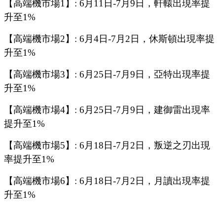
【高端機市場
1
】
:
6
月
11
日
-7
月
9
日，軒轅出現率提
升至
1%
【高端機市場
2
】
:
6
月
4
日
-7
月
2
日，
休斯頓
出現率提
升至
1%
【高端機市場
3
】
:
6
月
25
日
-7
月
9
日，
亞特
出現率提
升至
1%
【高端機市場
4
】
:
6
月
25
日
-7
月
9
日，
建御雷
出現率
提升至
1%
【高端機市場
5
】
:
6
月
18
日
-7
月
2
日，
叛逆之刃
出現
率提升至
1%
【高端機市場
6
】
: 6
月
18
日
-7
月
2
日，月讀出現率提
升至
1%