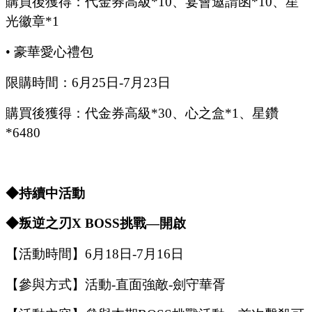
購買後獲得：代金券高級
*10、宴會邀請函*10、星
光徽章*1
•
豪華愛心禮包
限購時間：
6
月
25
日
-7
月
23
日
購買後獲得：代金券高級
*30、心之盒*1、星鑽
*6480
◆持續中活動
◆叛逆之刃X
B
OSS
挑戰
—開啟
【活動時間】
6
月
18
日
-7
月
16
日
【參與方式】
活動
-
直面強敵
-
劍守華胥