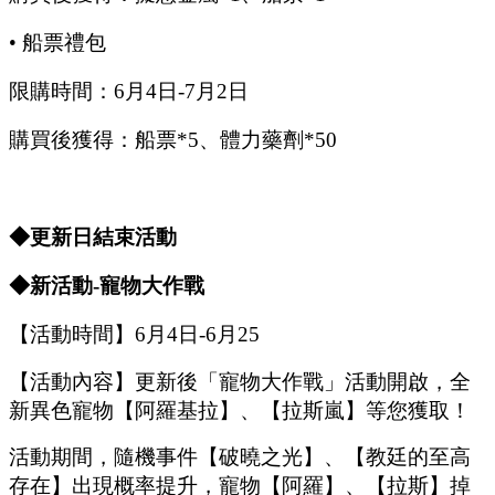
•
船票禮包
限購時間：
6
月
4
日
-7
月
2
日
購買後獲得：船票
*5、體力藥劑*50
◆更新日結束活動
◆新活動
-寵物大作戰
【活動時間】
6
月
4
日
-6
月
25
【活動內容】更新後
「寵物大作戰」活動開啟，全
新異色寵物【阿羅基拉】、【拉斯嵐】等您獲取！
活動期間，隨機事件【破曉之光】、【教廷的至高
存在】出現概率提升，寵物【阿羅】、【拉斯】掉