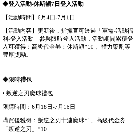
◆登入活動
-休斯頓
7
日登入活動
【活動時間】
6
月
4
日
-7
月
1
日
【活動內容】
更新後，指揮官可透過「軍需
-活動福
利-登入活動
」
參與限時登入活動，活動期間
累積
登
入可獲得：高級代金券：
休斯頓
*10 、
體力藥劑等
豐厚獎勵
。
◆限時禮包
•
叛逆之刃魔球禮包
限購時間：
6
月
18
日
-7
月
16
日
購買後獲得：叛逆之刃十連魔球
*1、
高級代金券
「叛逆之刃」
*10