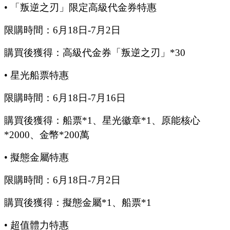
•
「叛逆之刃」限定高級代金券特惠
限購時間：
6
月
18
日
-7
月
2
日
購買後獲得：高級代金券「叛逆之刃」
*30
•
星光船票特惠
限購時間：
6
月
18
日
-7
月
16
日
購買後獲得：船票
*1、星光徽章*1、原能核心
*2000、金幣*200萬
•
擬態金屬特惠
限購時間：
6
月
18
日
-7
月
2
日
購買後獲得：擬態金屬
*1、船票*1
•
超值體力特惠