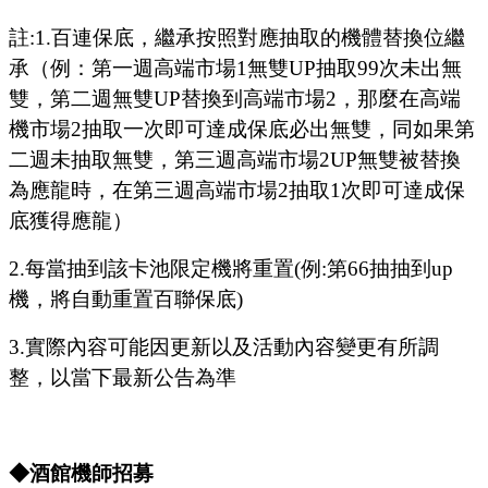
註
:1.
百連保底，繼承按照對應抽取的機體替換位繼
承（例：第一週高端市場
1
無雙
UP
抽取
99
次未出無
雙，第二週無雙
UP
替換到高端市場
2
，那麼在高端
機市場
2
抽取一次即可達成保底必出無雙，同如果第
二週未抽取無雙，第三週高端市場
2UP
無雙被替換
為應龍時，在第三週高端市場
2
抽取
1
次即可達成保
底獲得應龍）
2.
每當抽到該卡池限定機將重置
(
例
:
第
66
抽抽到
up
機，將自動重置百聯保底
)
3.
實際內容可能因更新以及活動內容變更有所調
整，以當下最新公告為準
◆酒館機師招募