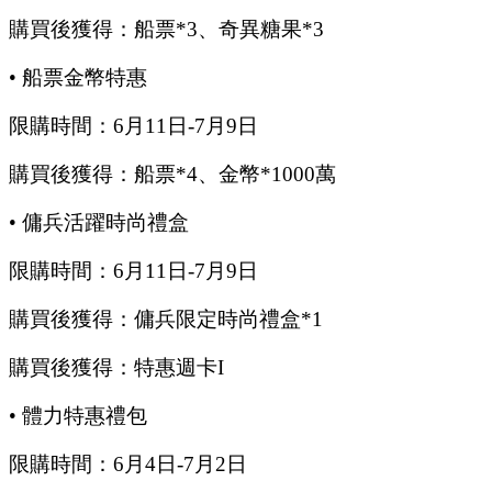
購買後獲得：船票
*3、奇異糖果*3
•
船票金幣特惠
限購時間：
6
月
11
日
-7
月
9
日
購買後獲得：船票
*4、金幣*1000萬
•
傭兵活躍時尚禮盒
限購時間：
6
月
11
日
-7
月
9
日
購買後獲得：傭兵限定時尚禮盒
*1
購買後獲得：特惠週卡
I
•
體力特惠禮包
限購時間：
6
月
4
日
-7
月
2
日