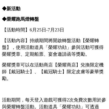
◆
新
活動
◆
榮耀跑馬燈轉盤
【活動時間】
6
月
25
日
-7
月
23
日
【活動內容
】持續期間將開啟轉盤活動【榮耀轉
盤】，使用活動道具
「榮耀功勛」
參與活動可獲得
榮耀獎章、定期船票、宴會邀請函等獎勵。
榮耀獎章可以在活動商店【榮耀商店】兌換限定機
師【戴冠騎士】、【戴冠騎士】限定皮膚等豪華獎
勵。
活動期間，每天登入遊戲可獲得
2次免費次數用於參
與榮耀轉盤活動。活動道具
「榮耀功勛」
可透過