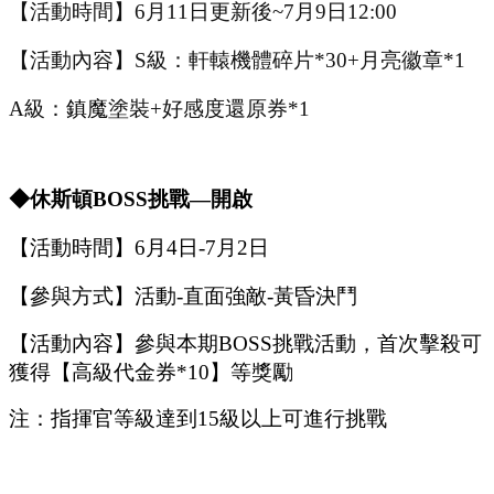
【活動時間】
6
月
11
日更新後
~
7
月
9
日
12:00
【活動內容】
S級：軒轅機體碎片*30+月亮徽章*1
A級：
鎮魔
塗裝
+好感度還原券*1
◆休斯頓B
OSS
挑戰
—開啟
【活動時間】
6
月
4
日
-7
月
2
日
【參與方式】
活動
-
直面強敵
-
黃昏決鬥
【活動內容】參與本期
B
OSS
挑戰活動，首次擊殺可
獲得【
高級代金券
*
10
】等獎勵
注：指揮官等級達到
15
級以上可進行挑戰