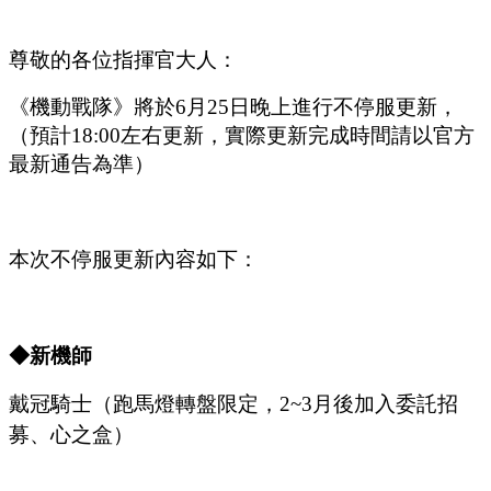
尊敬的各位指揮官大人：
《機動戰隊》將於
6
月
2
5
日晚上進行不停服更新，
（預計
1
8
:
00
左右更新，實際更新完成時間請以官方
最新通告為準）
本次不停服更新內容如下：
◆新
機師
戴冠騎士（跑馬燈轉盤限定，
2
~3
月後加入委託招
募、心之盒）