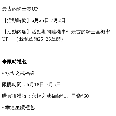
最古的騎士團
UP
【活動時間】
6
月
25
日
-7
月
2
日
【活動內容】活動期間隨機事件最古的騎士團概率
UP
！（出現章節
25~26章節）
◆限時禮包
•
永恆之戒福袋
限購時間：
6
月
18
日
-7
月
5
日
購買後獲得：永恆之戒福袋
*1、星鑽*60
•
幸運星鑽禮包