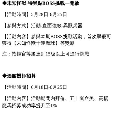
◆未知怪獸·特異點B
OSS
挑戰
—開啟
【活動時間】
5
月
28
日
-6
月
25
日
【參與方式】
活動
-
直面強敵
-
異獸兵器
【活動內容】參與本期
B
OSS
挑戰活動，首次擊殺可
獲得【未知怪獸
十連魔球
】等獎勵
注：指揮官等級達到
15
級以上可進行挑戰
◆酒館機師招募
【活動時間】
6
月
18
日
-6
月
25
日
【活動內容】活動期間內拜倫
、五十嵐命美、高橋
龍馬
招募成功率提升至
1%