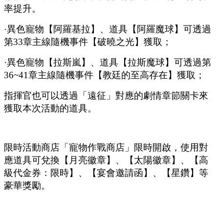
率提升。
·
異色寵物【阿羅基拉】、道具【阿羅魔球】可
透過
第
33章主線隨機事件【破曉之光】獲取；
·
異色寵物【拉斯嵐】、道具【拉斯魔球】可
透過
第
36~41章主線隨機事件【
教廷
的至高存在】獲取；
指揮官也可以透過「遠征」對應的劇情章節關卡來
獲取本次活動的道具。
限時活動商店「寵物作戰商店」限時開啟，使用對
應道具可兌換【月亮徽章】、【太陽徽章】、【高
級代金券：限時】、【宴會邀請函】、【星鑽】等
豪華獎勵。