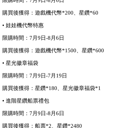
限購時間：
7
月
9
日
-8
月
6
日
購買後獲得：遊戲機代幣
*200、星鑽*60
•
娃娃機代幣特惠
限購時間：
7
月
9
日
-8
月
6
日
購買後獲得：遊戲機代幣
*1500、星鑽*600
•
星光徽章福袋
限購時間：
7
月
9
日
-7
月
19
日
購買後獲得：星鑽
*180、星光徽章福袋*1
•
進階星鑽船票禮包
限購時間：
7
月
9
日
-8
月
6
日
購買後獲得：船票
*2、星鑽*2480