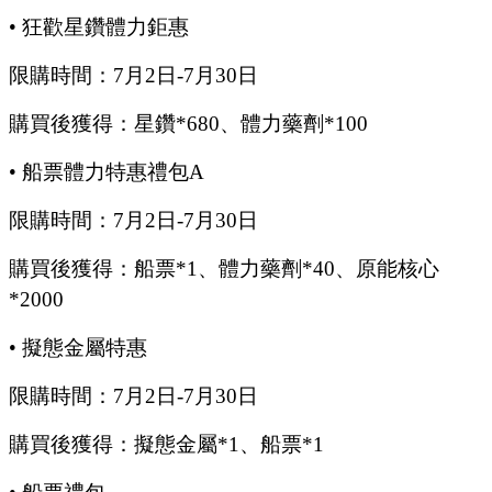
•
狂歡星鑽體力鉅惠
限購時間：
7
月
2
日
-7
月
30
日
購買後獲得：星鑽
*680、體力藥劑*100
•
船票體力特惠禮包
A
限購時間：
7
月
2
日
-7
月
30
日
購買後獲得：船票
*1、體力藥劑*40、原能核心
*2000
•
擬態金屬特惠
限購時間：
7
月
2
日
-7
月
30
日
購買後獲得：擬態金屬
*1、船票*1