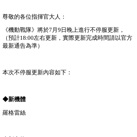
尊敬的各位指揮官大人：
《機動戰隊》將於
7
月
9
日晚上進行不停服更新，
（預計
1
8
:
00
左右更新，實際更新完成時間請以官方
最新通告為準）
本次不停服更新內容如下：
◆新
機體
羅格雷絲