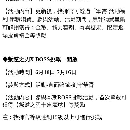
【活動內容】更新後，指揮官可透過「軍需
-活動福
利-累積消費」參與活動。活動期間，累計消費星鑽
可解鎖獲得：金幣、體力藥劑、奇異糖果、限定返
場皮膚禮盒等獎勵。
◆叛逆之刃X
B
OSS
挑戰
—開啟
【活動時間】
6
月
18
日
-7
月
16
日
【參與方式】
活動
-
直面強敵
-
劍守華胥
【活動內容】參與本期
B
OSS
挑戰活動，首次擊殺可
獲得【
叛逆之刃十連魔球
】等獎勵
注：指揮官等級達到
15
級以上可進行挑戰