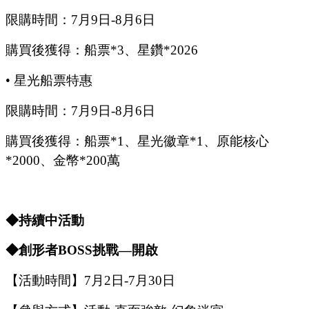
限購時間：
7
月
9
日
-8
月
6
日
購買後獲得：船票
*3、星鑽*2026
•
星光船票特惠
限購時間：
7
月
9
日
-8
月
6
日
購買後獲得：船票
*1、星光徽章*1、原能核心
*2000、金幣*200萬
◆持續中活動
◆創形者B
OSS
挑戰
—開啟
【活動時間】
7
月
2
日
-7
月
30
日