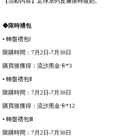
【活動內容】
足球系列皮膚限時復刻。
◆限時禮包
•
轉盤禮包
Ⅰ
限購時間：
7
月
2
日
-7
月
30
日
購買後獲得：流沙黑金卡
*3
•
轉盤禮包
Ⅱ
限購時間：
7
月
2
日
-7
月
30
日
購買後獲得：流沙黑金卡
*12
•
轉盤禮包
Ⅲ
限購時間：
7
月
2
日
-7
月
30
日