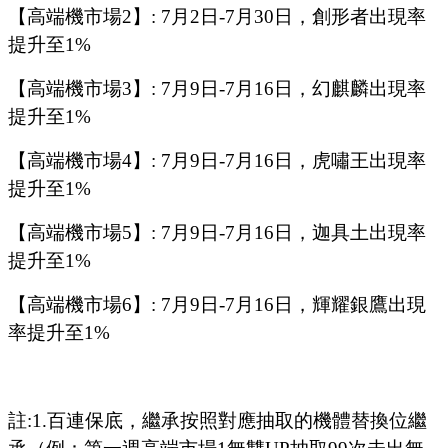
【高端機市場
2
】
:
7
月
2
日
-7
月
30
日，
創形者
出現率
提升至
1%
【高端機市場
3
】
:
7
月
9
日
-7
月
16
日，
幻麒麟
出現率
提升至
1%
【高端機市場
4
】
:
7
月
9
日
-7
月
16
日，
虎嘯王
出現率
提升至
1%
【高端機市場
5
】
:
7
月
9
日
-7
月
16
日，迦具土出現率
提升至
1%
【高端機市場
6
】
: 7
月
9
日
-7
月
16
日，輝耀銀鷹出現
率提升至
1%
註
:1.
百連保底，繼承按照對應抽取的機體替換位繼