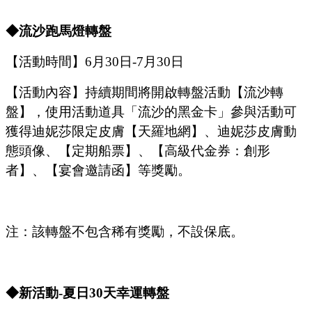
◆
流沙跑馬燈轉盤
【活動時間】
6
月
30
日
-7
月
30
日
【活動內容
】持續期間將開啟轉盤活動【流沙轉
盤】，使用活動道具
「流沙的黑金卡」
參與活動可
獲得迪妮莎限定皮膚【天羅地網】、迪妮莎皮膚動
態頭像、【定期船票】、【高級代金券：創形
者】、【宴會邀請函】等獎勵。
注：該轉盤不包含稀有獎勵，不設保底。
◆新活動
-夏日
30
天幸運轉盤