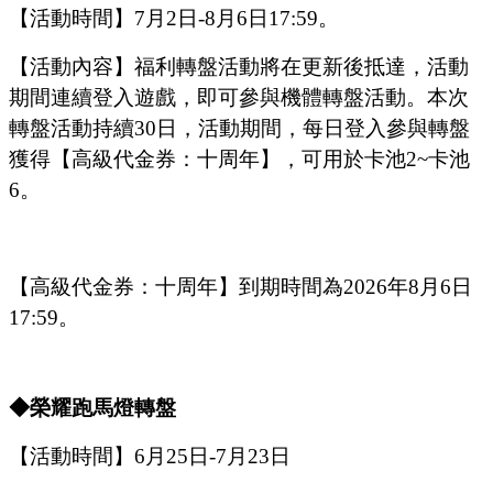
【活動時間】
7
月
2
日
-8
月
6
日
1
7
:
59
。
【活動內容】福利轉盤活動將在更新後抵達，活動
期間連續登入遊戲，即可參與機體轉盤活動。本次
轉盤活動持續
30日，活動期間，每日登入參與轉盤
獲得【高級代金券：
十周年】，可用於卡池
2
~
卡池
6。
【高級代金券：
十周年】到期時間為
2
026
年
8
月
6日
1
7
:
59
。
◆
榮耀跑馬燈轉盤
【活動時間】
6
月
25
日
-7
月
23
日