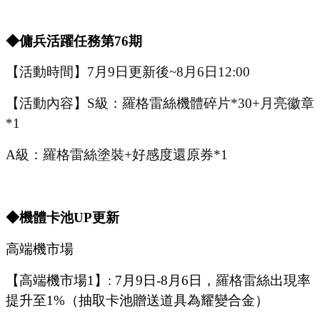
◆傭兵活躍任務第
76
期
【活動時間】
7
月
9
日更新後
~
8
月
6
日
12:00
【活動內容】
S級：羅格雷絲機體碎片*30+月亮徽章
*1
A級：羅格雷絲塗裝+好感度還原券*1
◆機體卡池U
P
更新
高端機市場
【高端機市場
1
】
:
7
月
9
日
-8
月
6
日，
羅格雷絲
出現率
提升至
1%
（抽取卡池贈送道具為耀變合金）