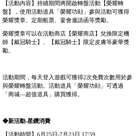
【活動內容
】持續期間將開啟轉盤活動【榮耀轉
盤】，使用活動道具
「榮耀功勛」
參與活動可獲得
榮耀獎章、定期船票、宴會邀請函等獎勵。
榮耀獎章可以在活動商店【榮耀商店】兌換限定機
師【戴冠騎士】、【戴冠騎士】限定皮膚等豪華獎
勵。
活動期間，每天登入遊戲可獲得
2次免費次數用於參
與榮耀轉盤活動。活動道具
「榮耀功勛」
可透過
「
商城
—超值道具
」
購買獲得。
◆新活動-星鑽消費
【活動時間】
6
月
25
日
-7
月
23
日
17:59