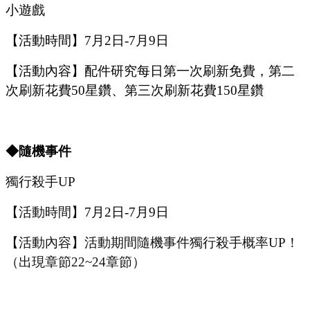
小遊戲
【活動時間】
7
月
2
日
-7
月
9
日
【活動內容】配件研究每日第一次刷新免費，第二
次刷新花費
50星鑽、第三次刷新花費150星鑽
◆隨機事件
獨行殺手
UP
【活動時間】
7
月
2
日
-7
月
9
日
【活動內容】活動期間隨機事件獨行殺手概率
UP
！
（出現章節
22~24章節）