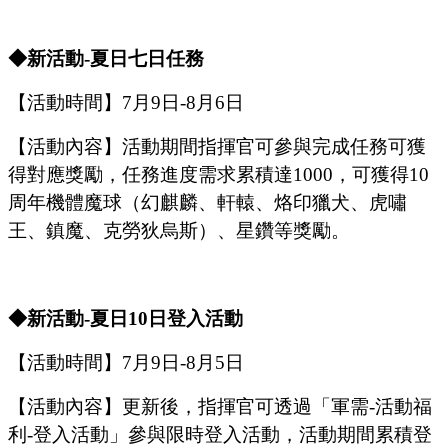
◆新活動
-夏日七日任務
【活動時間】
7
月
9
日
-
8
月
6
日
【活動內容】活動期間指揮官可參與完成任務可獲
得對應獎勵，任務進度需求累積達
1000，可獲得
10
周年
機體魔球
（幻麒麟、軒轅、烙印獵犬、虎嘯
王、鎮魔、克勞狄烏斯）
、星鑽等獎勵。
◆新活動
-夏日1
0
日登入活動
【活動時間】
7
月
9
日
-
8
月
5
日
【活動內容】更新後，指揮官可透過「軍需
-活動福
利-登入活動」參與限時登入活動，活動期間累積登