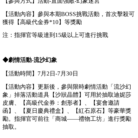
【參與方式】
活動
-
直面強敵
-
幻象迷宮
【活動內容】參與本期
B
OSS
挑戰活動，首次擊殺可
獲得【
高級代金券
*
10
】等獎勵
注：指揮官等級達到
15
級以上可進行挑戰
◆
劇情
活動
-流沙幻象
【活動時間】
7
月
2
日
-7
月
30
日
【活動內容】更新後，參與限時劇情活動「流沙幻
象」掉落活動道具【沙狀晶體】可用於抽取迪妮莎
皮膚、【高級代金券：創形者】、【宴會邀請
函】、【夏日慶典禮盒】、【紅石原石】等豪華獎
勵。指揮官可前往「商城
——
禮物工坊」進行獎勵
抽取。