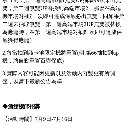
承（例：第一週高端市場
1
無雙
UP
抽取
99
次未出無
雙，第二週無雙
UP
替換到高端市場
2
，那麼在高端
機市場
2
抽取一次即可達成保底必出無雙，同如果第
二週未抽取無雙，第三週高端市場
2UP
無雙被替換
為應龍時，在第三週高端市場
2
抽取
1
次即可達成保
底獲得應龍）
2.
每當抽到該卡池限定機將重置
(
例
:
第
66
抽抽到
up
機，將自動重置百聯保底
)
3.
實際內容可能因更新以及活動內容變更有所調
整，以當下最新公告為準
◆酒館機師招募
【活動時間】
7
月
9
日
-7
月
16
日