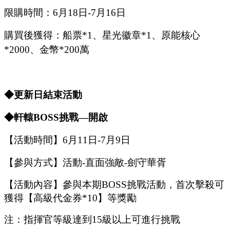
限購時間：
6
月
18
日
-7
月
16
日
購買後獲得：船票
*1、星光徽章*1、原能核心
*2000、金幣*200萬
◆更新日結束活動
◆軒轅B
OSS
挑戰
—開啟
【活動時間】
6
月
11
日
-7
月
9
日
【參與方式】
活動
-
直面強敵
-
劍守華胥
【活動內容】參與本期
B
OSS
挑戰活動，首次擊殺可
獲得【
高級代金券
*
10
】等獎勵
注：指揮官等級達到
15
級以上可進行挑戰