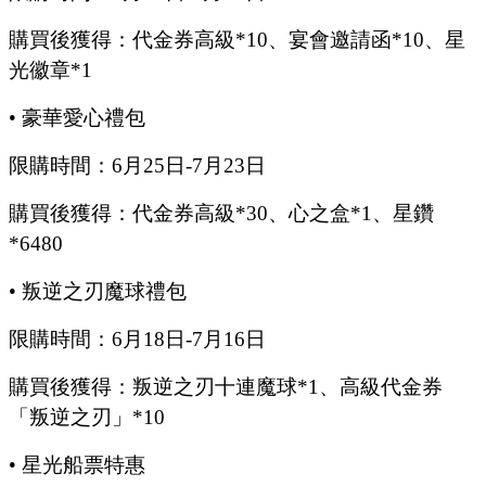
購買後獲得：代金券高級
*10、宴會邀請函*10、星
光徽章*1
•
豪華愛心禮包
限購時間：
6
月
25
日
-7
月
23
日
購買後獲得：代金券高級
*30、心之盒*1、星鑽
*6480
•
叛逆之刃魔球禮包
限購時間：
6
月
18
日
-7
月
16
日
購買後獲得：叛逆之刃十連魔球
*1、
高級代金券
「叛逆之刃」
*10
•
星光船票特惠