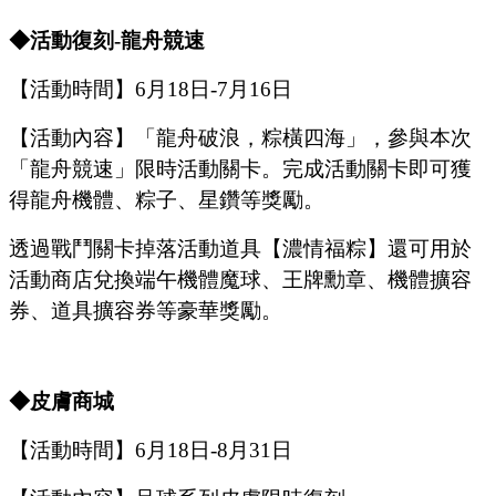
◆活動復刻
-龍舟競速
【活動時間】
6
月
18
日
-7
月
16
日
【活動內容】
「
龍舟破浪，粽橫四海
」
，參與本次
「
龍舟競速
」
限時活動關卡。完成活動關卡即可獲
得龍舟機體、粽子、星鑽等獎勵。
透過戰鬥關卡掉落活動道具【濃情福粽】還可用於
活動商店兌換端午機體魔球、王牌勳章、機體擴容
券、道具擴容券等豪華獎勵。
◆皮膚商城
【活動時間】
6
月
18
日
-8
月
31
日