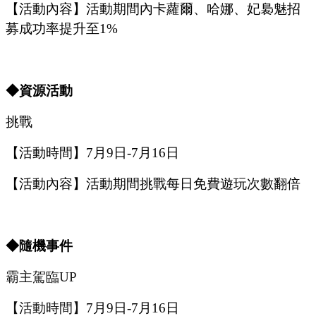
【活動內容】活動期間內卡蘿爾
、哈娜、妃裊魅
招
募成功率提升至
1%
◆資源活動
挑戰
【活動時間】
7
月
9
日
-7
月
16
日
【活動內容】活動期間挑戰每日免費遊玩次數翻倍
◆隨機事件
霸主駕臨
UP
【活動時間】
7
月
9
日
-7
月
16
日