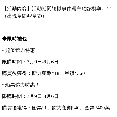
【活動內容】活動期間隨機事件霸主駕臨概率
UP
！
（出現章節
42章節）
◆限時禮包
•
超值體力特惠
限購時間：
7
月
9
日
-8
月
6
日
購買後獲得：體力藥劑
*18、星鑽*360
•
船票體力特惠
B
限購時間：
7
月
9
日
-8
月
6
日
購買後獲得：船票
*1、體力藥劑*40、金幣*400萬