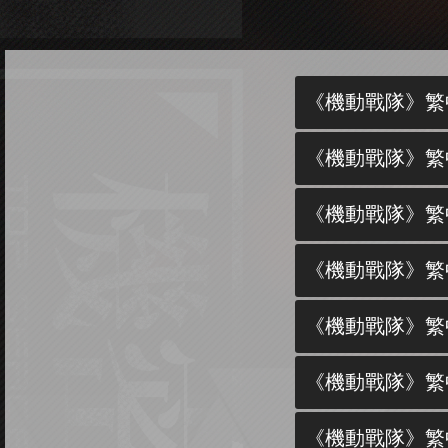
《機動戰隊》繁
《機動戰隊》繁
《機動戰隊》繁
《機動戰隊》繁
《機動戰隊》繁
《機動戰隊》繁
《機動戰隊》繁